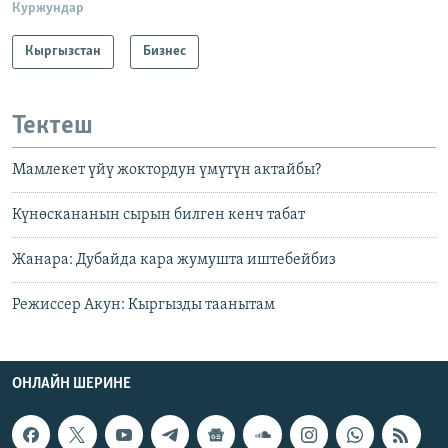
Куржундар
Кыргызстан
Бизнес
Тектеш
Мамлекет үйү жоктордун үмүтүн актайбы?
Күнөскананын сырын билген кенч табат
Жанара: Дубайда кара жумушта иштебейбиз
Режиссер Акун: Кыргызды таанытам
ОНЛАЙН ШЕРИНЕ