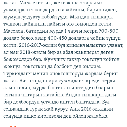
жатат. Мамлекеттик, жеке жана эл аралык
уюмдардан заказдардын азайганы, биринчиден,
жумушсуздукту көбөйтүүдө. Мындан тышкары
түшкөн пайданын пайызы өтө төмөндөп кетти.
Маселен, батирдин мурда 1 чарчы метри 700-800
доллар болсо, азыр 400-450 долларга чейин түшүп
кетти. 2016-2017-жылы бул кыйынчылыктар уланат,
ал эми 2018-жылы бир аз абал жакшырат деген
божомолдор бар. Жумушту такыр токтотуп койгон
жокпуз, токтоткон да болбойт деп ойлойм.
Түркиядагы менин өнөктөштөрүм жардам берип
жатат. Биз алардан ири суммадагы кредиттерди
алып келип, мурда баштаган иштердин баарын
аягына чыгарып жатабыз. Андан тышкары дагы
бир долбоордун үстүндө иштеп баштадык. Бул
социалдык турак жай куруу. Аны 2016-жылдын
соңунда ишке киргизели деп ойлоп жатабыз.