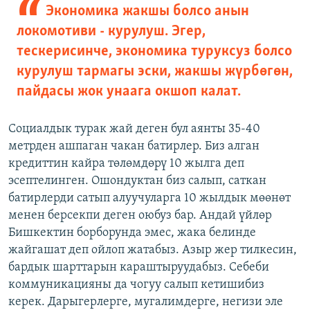
Экономика жакшы болсо анын
локомотиви - курулуш. Эгер,
тескерисинче, экономика туруксуз болсо
курулуш тармагы эски, жакшы жүрбөгөн,
пайдасы жок унаага окшоп калат.
Социалдык турак жай деген бул аянты 35-40
метрден ашпаган чакан батирлер. Биз алган
кредиттин кайра төлөмдөрү 10 жылга деп
эсептелинген. Ошондуктан биз салып, саткан
батирлерди сатып алуучуларга 10 жылдык мөөнөт
менен берсекпи деген оюбуз бар. Андай үйлөр
Бишкектин борборунда эмес, жака белинде
жайгашат деп ойлоп жатабыз. Азыр жер тилкесин,
бардык шарттарын караштыруудабыз. Себеби
коммуникацияны да чогуу салып кетишибиз
керек. Дарыгерлерге, мугалимдерге, негизи эле