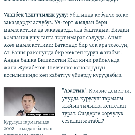
Уланбек Тынччылык уулу:
Убагында көбүнчө жеке
заказдарды алчубуз. Үч-төрт жылдан бери
мамлекеттик да заказдарды ала баштадык. Биздин
компания ушу тапта төрт имарат салууда. Анын
экөө мамлекеттики: Баткенде бир чек ара тозотун,
Ат-Башы районунда бир мектеп куруп жатабыз.
Андан башка Бишкектин Жал кичи районунда
жана Жумабеков-Шевченко көчөлөрүнүн
кесилишинде көп кабаттуу үйлөрдү куруудабыз.
"
Азаттык":
Кризис демекчи,
учурда курулуш тармагы
кыйынчылыкка кептелип
турат. Сиздерге оорчулук
сезилип жатабы?
Курулуш тармагында
2003--жылдан баштап