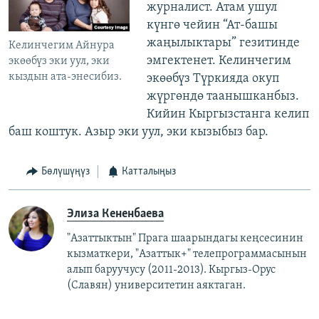
журналист. Атам ушул
күнгө чейин “Ат-башы
жаңылыктары” гезитинде
Келинчегим Айнура
эмгектенет. Келинчегим
экөөбүз эки уул, эки
кыздын ата-энесибиз.
экөөбүз Түркияда окуп
жүргөндө таанышканбыз.
Кийин Кыргызстанга келип
баш коштук. Азыр эки уул, эки кызыбыз бар.
Бөлүшүңүз
Катталыңыз
Элиза Кененбаева
"Азаттыктын" Прага шаарындагы кеңсесинин
кызматкери, "Азаттык+" телепрограммасынын
алып баруучусу (2011-2013).
Кыргыз-Орус
(Славян)
университетин аяктаган.