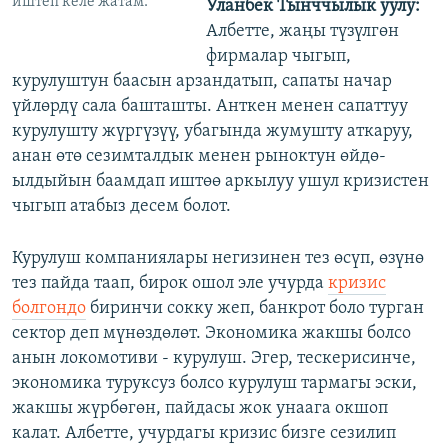
иштеп келе жатам.
Уланбек Тынччылык уулу:
Албетте, жаңы түзүлгөн
фирмалар чыгып,
курулуштун баасын арзандатып, сапаты начар
үйлөрдү сала башташты. Анткен менен сапаттуу
курулушту жүргүзүү, убагында жумушту аткаруу,
анан өтө сезимталдык менен рыноктун өйдө-
ылдыйын баамдап иштөө аркылуу ушул кризистен
чыгып атабыз десем болот.
Курулуш компаниялары негизинен тез өсүп, өзүнө
тез пайда таап, бирок ошол эле учурда
кризис
болгондо
биринчи сокку жеп, банкрот боло турган
сектор деп мүнөздөлөт. Экономика жакшы болсо
анын локомотиви - курулуш. Эгер, тескерисинче,
экономика туруксуз болсо курулуш тармагы эски,
жакшы жүрбөгөн, пайдасы жок унаага окшоп
калат. Албетте, учурдагы кризис бизге сезилип