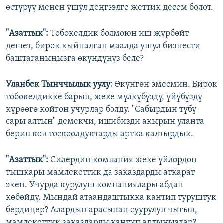
өстүрүү менен ушул деңгээлге жеттик десем болот.
"Азаттык":
Тобокелдик болмоюн иш жүрбөйт
дешет, бирок кыйналган маалда ушул бизнести
баштаганыңызга өкүндүңүз беле?
Уланбек Тынччылык уулу:
Өкүнгөн эмесмин. Бирок
тобокелдикке барып, жеке мүлкүбүздү, үйүбүздү
күрөөгө койгон учурлар болду. "Сабырдын түбү
сары алтын" демекчи, ишибизди акырын уланта
берип көп тоскоолдуктарды артка калтырдык.
"Азаттык":
Силердин компания жеке үйлөрдөн
тышкары мамлекеттик да заказдарды аткарат
экен. Учурда курулуш компаниялары абдан
көбөйдү. Мындай атаандаштыкка кантип туруштук
бердиңер? Алардын арасынан суурулуп чыгып,
мамлекеттик заказдарды кантип алдыңыздар?