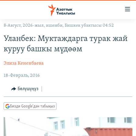
Линктер
Мазмунга
өтүңүз
8-Август, 2026-жыл, ишемби, Бишкек убактысы 04:52
Навигацияга
ЖАҢЫЛЫКТАР
өтүңүз
Уланбек: Муктаждарга турак жай
КЫРГЫЗСТАН
Издөөгө
куруу башкы мүдөөм
салыңыз
ДҮЙНӨ
КЫРГЫЗСТАН
Элиза Кененбаева
УКРАИНА
САЯСАТ
ДҮЙНӨ
18-Февраль, 2016
АТАЙЫН ИЛИКТӨӨ
ЭКОНОМИКА
БОРБОР АЗИЯ
ТВ ПРОГРАММАЛАР
МАДАНИЯТ
Бөлүшүңүз
ПОДКАСТ
БҮГҮН АЗАТТЫКТА
Бизди Google'дан табыңыз
ӨЗГӨЧӨ ПИКИР
ЭКСПЕРТТЕР ТАЛДАЙТ
БИЗ ЖАНА ДҮЙНӨ
Русский
ДАНИСТЕ