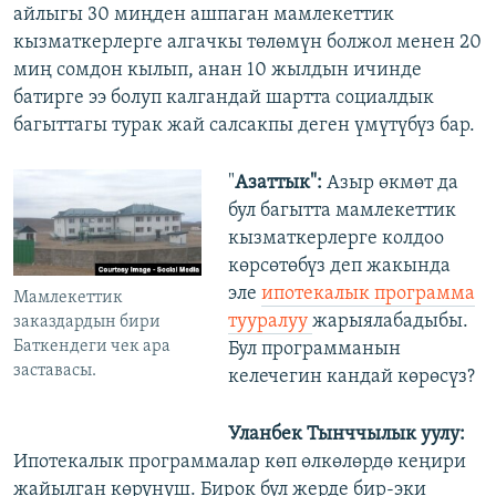
айлыгы 30 миңден ашпаган мамлекеттик
кызматкерлерге алгачкы төлөмүн болжол менен 20
миң сомдон кылып, анан 10 жылдын ичинде
батирге ээ болуп калгандай шартта социалдык
багыттагы турак жай салсакпы деген үмүтүбүз бар.
"
Азаттык":
Азыр өкмөт да
бул багытта мамлекеттик
кызматкерлерге колдоо
көрсөтөбүз деп жакында
эле
ипотекалык программа
Мамлекеттик
тууралуу
жарыялабадыбы.
заказдардын бири
Баткендеги чек ара
Бул программанын
заставасы.
келечегин кандай көрөсүз?
Уланбек Тынччылык уулу:
Ипотекалык программалар көп өлкөлөрдө кеңири
жайылган көрүнүш. Бирок бул жерде бир-эки