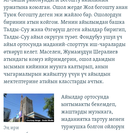
Ат-Башы районундагы Богошту айылынын
урматына коюлган. Ошол жерде Жол богошту анан
Туюк богошту деген эки жайлоо бар. Ошолордун
биринин атын койгом. Менин айылымдан башка
Талды-Суу жана Өзгөрүш деген айылдар биригип,
Талды-Суу айыл округун түзөт. Фондубуз ушул үч
айыл ортосунда маданий-спорттук иш-чараларды
өткөрүп келет. Маселен, Жумамүдүн Шералиев
атындагы комуз ийримдерин, ошол адамдын
ысымын кийинки муунга калтырып, анын
чыгармалырын жайылтуу үчүн үч айылдын
мектептерине атайын класстарды ачтык.
Айылдар ортосунда
ынтымакты бекемдеп,
жаштарды музыкага,
маданиятка тартуу менен
турмушка болгон ойлорун
Эң ири