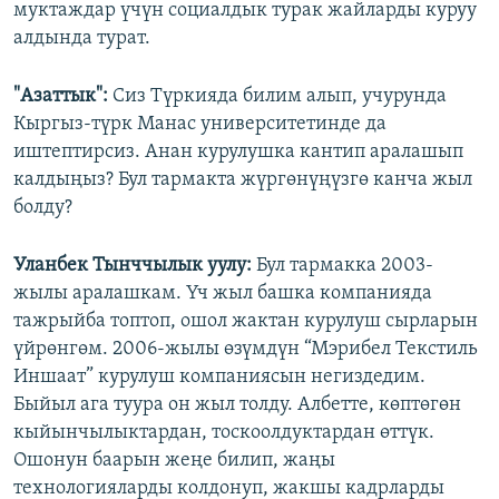
муктаждар үчүн социалдык турак жайларды куруу
алдында турат.
"Азаттык":
Сиз Түркияда билим алып, учурунда
Кыргыз-түрк Манас университетинде да
иштептирсиз. Анан курулушка кантип аралашып
калдыңыз? Бул тармакта жүргөнүңүзгө канча жыл
болду?
Уланбек Тынччылык уулу:
Бул тармакка 2003-
жылы аралашкам. Үч жыл башка компанияда
тажрыйба топтоп, ошол жактан курулуш сырларын
үйрөнгөм. 2006-жылы өзүмдүн “Мэрибел Текстиль
Иншаат” курулуш компаниясын негиздедим.
Быйыл ага туура он жыл толду. Албетте, көптөгөн
кыйынчылыктардан, тоскоолдуктардан өттүк.
Ошонун баарын жеңе билип, жаңы
технологияларды колдонуп, жакшы кадрларды