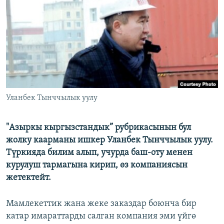
ОНЛАЙН ШЕРИНЕ
ЭЖЕ-СИҢДИЛЕР
АЗАТТЫК+
ЫҢГАЙСЫЗ СУРООЛОР
ЭЕ/АРнун бардык сайттары
Уланбек Тынччылык уулу
"Азыркы кыргызстандык” рубрикасынын бул
жолку каарманы ишкер Уланбек Тынччылык уулу.
Түркияда билим алып, учурда баш-оту менен
курулуш тармагына кирип, өз компаниясын
жетектейт.
Мамлекеттик жана жеке заказдар боюнча бир
катар имараттарды салган компания эми үйгө