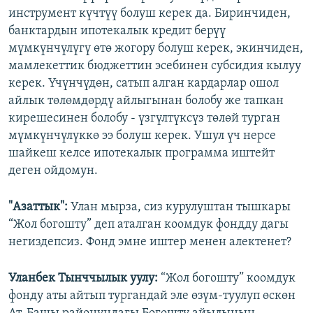
инструмент күчтүү болуш керек да. Биринчиден,
банктардын ипотекалык кредит берүү
мүмкүнчүлүгү өтө жогору болуш керек, экинчиден,
мамлекеттик бюджеттин эсебинен субсидия кылуу
керек. Үчүнчүдөн, сатып алган кардарлар ошол
айлык төлөмдөрдү айлыгынан болобу же тапкан
кирешесинен болобу - үзгүлтүксүз төлөй турган
мүмкүнчүлүккө ээ болуш керек. Ушул үч нерсе
шайкеш келсе ипотекалык программа иштейт
деген ойдомун.
"Азаттык":
Улан мырза, сиз курулуштан тышкары
“Жол богошту” деп аталган коомдук фондду дагы
негиздепсиз. Фонд эмне иштер менен алектенет?
Уланбек Тынччылык уулу:
“Жол богошту” коомдук
фонду аты айтып тургандай эле өзүм-туулуп өскөн