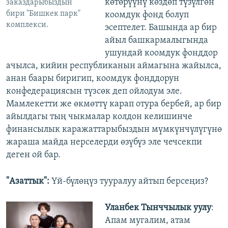
көтөрүүнү көздөп түзүлгөн
заказдарыбыздын
бири "Бишкек парк"
коомдук фонд болуп
комплекси.
эсептелет. Башында ар бир
айыл башкармалыгында
ушундай коомдук фонддор
ачылса, кийин республиканын аймагына жайылса,
анан баары биригип, коомдук фонддорун
конфедерациясын түзсөк деп ойлодум эле.
Мамлекетти же өкмөттү карап отура бербей, ар бир
айылдагы тың чыкмалар колдон келишинче
финансылык каражаттарыбыздын мүмкүнчүлүгүнө
жараша майда нерселерди өзүбүз эле чечсекпи
деген ой бар.
"Азаттык":
Үй-бүлөңүз тууралуу айтып берсеңиз?
Уланбек Тынччылык уулу
:
Апам мугалим, атам