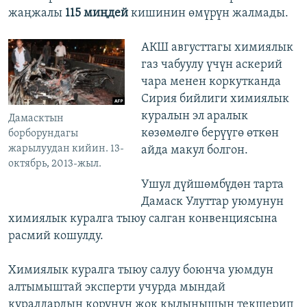
жаңжалы
115 миңдей
кишинин өмүрүн жалмады.
АКШ августтагы химиялык
газ чабуулу үчүн аскерий
чара менен коркутканда
Сирия бийлиги химиялык
куралын эл аралык
Дамасктын
көзөмөлгө берүүгө өткөн
борборундагы
жарылуудан кийин. 13-
айда макул болгон.
октябрь, 2013-жыл.
Ушул дүйшөмбүдөн тарта
Дамаск Улуттар уюмунун
химиялык куралга тыюу салган конвенциясына
расмий кошулду.
Химиялык куралга тыюу салуу боюнча уюмдун
алтымыштай эксперти учурда мындай
куралдардын корунун жок кылынышын текшерип