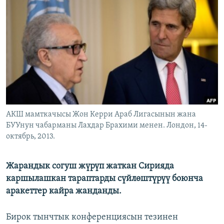
ОНЛАЙН ШЕРИНЕ
ЭЖЕ-СИҢДИЛЕР
АЗАТТЫК+
ЫҢГАЙСЫЗ СУРООЛОР
ЭЕ/АРнун бардык сайттары
АКШ мамткачысы Жон Керри Араб Лигасынын жана
БУУнун чабарманы Лахдар Брахими менен. Лондон, 14-
октябрь, 2013.
Жарандык согуш жүрүп жаткан Сирияда
каршылашкан тараптарды сүйлөштүрүү боюнча
аракеттер кайра жанданды.
Бирок тынчтык конференциясын тезинен