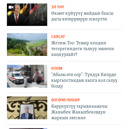
ЭЛ ҮНҮ
Өкмөт күйүүчү майдын баасы
дагы көтөрүлөрүн эскертти
САЯСАТ
Жетим-Тоо: Темир кендин
тегерегиндеги талкуу эмнени
каңкуулайт?
КООМ
"Абалы өтө оор". Түндүк Кипрде
кыргызстандык кызга кол салуу
болду
ӨЗГӨЧӨ ПИКИР
Көрүнүктүү тарыхнаамачы
Жаныбек Жакыпбековдун
жаркын элесине