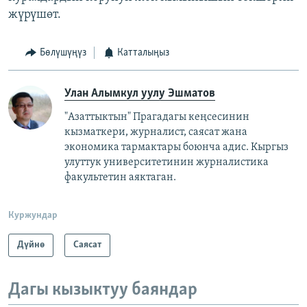
жүрүшөт.
Бөлүшүңүз
Катталыңыз
Улан Алымкул уулу Эшматов
"Азаттыктын" Прагадагы кеңсесинин
кызматкери, журналист, саясат жана
экономика тармактары боюнча адис. Кыргыз
улуттук университетинин журналистика
факультетин аяктаган.
Куржундар
Дүйнө
Саясат
Дагы кызыктуу баяндар