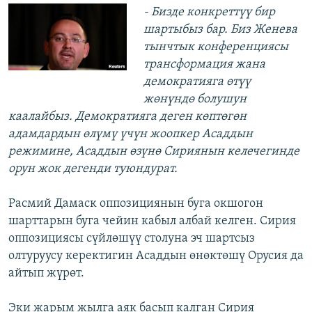
- Бизде конкреттүү бир
шартыбыз бар. Биз Женева
тынчтык конференциясы
трансформация жана
демократияга өтүү
жөнүндө болушун
каалайбыз. Демократияга деген көптөгөн
адамдардын өлүмү үчүн жоопкер Асаддын
режимине, Асаддын өзүнө Сириянын келечегинде
орун жок дегенди туюндурат.
Расмий Дамаск оппозициянын буга окшогон
шарттарын буга чейин кабыл албай келген. Сирия
оппозициясы сүйлөшүү столуна эч шартсыз
олтуруусу керектигин Асаддын өнөктөшү Орусия да
айтып жүрөт.
Эки жарым жылга аяк басып калган Сирия