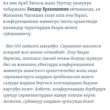
Ал эми Араб Лигасы жана Улуттар уюмунун
чабарманы
Лахдар Брахиминин
айтымында, ал
Жакынкы Чыгышка ушул апта ичи барып,
конференциянын мөөнөтүн тактоо аракетинде
кызыкдар тараптардын баары менен
сүйлөшмөкчү:
- Биз 100 пайызга макулбуз. Сириянын маселеси
аскерий жол менен чечилбейт. Эгер баары
биригип, иштешсе саясий чечим болушу мүмкүн.
Биз эң жакынкы убактарда конференциянын
мөөнөтүн аныктоого аракеттенебиз жана анда
сириялыктарга алардын проблемасын жөнгө
салууда жардам бергиси келгендердин баарын
көргүбүз келет. Албетте, конференцияда борбордук
орунду сириялыктардын өздөрү ээлеши керек.
Анткени, сүйлөшүү алардын ортосунда болот.