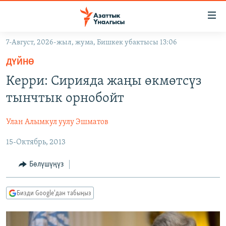
Линктер
Мазмунга
өтүңүз
7-Август, 2026-жыл, жума, Бишкек убактысы 13:06
Навигацияга
ЖАҢЫЛЫКТАР
өтүңүз
ДҮЙНӨ
КЫРГЫЗСТАН
Издөөгө
Керри: Сирияда жаңы өкмөтсүз
салыңыз
ДҮЙНӨ
КЫРГЫЗСТАН
тынчтык орнобойт
УКРАИНА
САЯСАТ
ДҮЙНӨ
Улан Алымкул уулу Эшматов
АТАЙЫН ИЛИКТӨӨ
ЭКОНОМИКА
БОРБОР АЗИЯ
15-Октябрь, 2013
ТВ ПРОГРАММАЛАР
МАДАНИЯТ
ПОДКАСТ
БҮГҮН АЗАТТЫКТА
Бөлүшүңүз
ӨЗГӨЧӨ ПИКИР
ЭКСПЕРТТЕР ТАЛДАЙТ
Бизди Google'дан табыңыз
БИЗ ЖАНА ДҮЙНӨ
Русский
ДАНИСТЕ