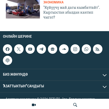
ЭКОНОМИКА
"Күйүүчү май дагы кымбаттайт".
Кыргызстан абалдан кантип
чыгат?
ОНЛАЙН ШЕРИНЕ
БИЗ ЖӨНҮНДӨ
"АЗАТТЫКТЫН" САНДЫГЫ
Азаттык үналгысы © 2026 RFE/RL, Inc. Бардык укуктар
корголгон.