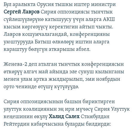
Бул аралыкта Орусия тышкы иштер министри
Сергей Лавров
Сирия оппозициясы тынчтык
сүйлөшүүлөрүнө катышуусу үчүн аларга АКШ
кысым көргөзүүсү керектигин айтып чыкты.
Лавров кошумчалагандай, конференцияны
уюштурууда Батыш өлкөлөрү иштин аларга
караштуу бөлүгүн аткарышы абзел.
Женева-2 деп аталган тынчтык конференциясын
өткөрүү алгач май айында эле сунуш кылынганы
менен улам артка жылдырылып, эми ноябрдын
орто ченинде өтүшү күтүлүүдө.
Сирия оппозициясынын башын бириктирген
улуттук коалициянын эң ири мүчөсү Сирия Улуттук
кеңешинин өкүлү
Халид Салех
Стамбулдан
Рейтердин кабарчысына буларды билдирди: