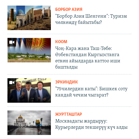
БОРБОР АЗИЯ
"Борбор Азия Шенгени": Туризм
чөлкөмдү байытабы?
КООМ
Чоң-Кара жана Таш-Төбө:
Өзбекстандан Кыргызстанга
өткөн айылдарда каттоо иши
башталды
ЭРКИНДИК
"75чилердин каты": Бишкек соту
кандай чечим чыгарат?
ЖУРТТАШТАР
Москвадагы жардыруу:
Курьерлерди текшерүү күч алды