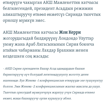
өткөрүүгө чакырган АКШ Мамлекеттик катчысы
белгилегендей, президент Асаддын режимин
алмаштыруучу өткөөл өкмөтсүз Сирияда тынчтык
орношу мүмкүн эмес.
АКШ Мамлекеттик катчысы
Жон Керри
жогорудагыдай билдирүүнү Лондондо Улуттар
уюму жана Араб Лигасынынын Сирия боюнча
атайын чабарманы Лахдар Брахими менен
кездешкен соң жасады:
- АКШ Сирия президенти Башар Асад адамдардын башын
бириктирүүчү күч болгудай легитимдүүлүктү жоготту деген
ишенимде. Бул Женева -1 конференциясын өткөрүүдө эле түшүнүктүү
болгон. Эми Женева -2 конференциясынын жалгыз максаты да ушул.
Тынчтык орногудай мүмкүнчүлүк жаратуу үчүн Сирияда өткөөл
өкмөт, жаңы башкаруучу орган куралуусу абзел.