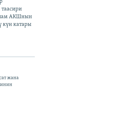
р
 таасири
 улам АКШнын
ү күн катары
сат жана
тинин