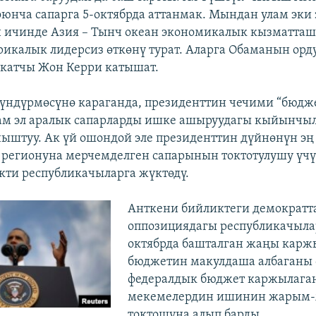
боюнча сапарга 5-октябрда аттанмак. Мындан улам эки
 ичинде Азия – Тынч океан экономикалык кызматта
икалык лидерсиз өткөнү турат. Аларга Обаманын орд
катчы Жон Керри катышат.
үндүрмөсүнө караганда, президенттин чечими “бюдж
ам эл аралык сапарларды ишке ашыруудагы кыйынчы
ыштуу. Ак үй ошондой эле президенттин дүйнөнүн эң 
 регионуна мерчемделген сапарынын токтотулушу үч
ти республикачыларга жүктөдү.
Анткени бийликтеги демократт
оппозициядагы республикачыла
октябрда башталган жаңы кар
бюджетин макулдаша албаганы 
федералдык бюджет каржылага
мекемелердин ишинин жарым-
токтошуна алып барды.