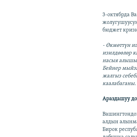
3-октябрда В
жолугушуусу
бюджет кризи
- Өкмөттүн и
изилдөөлөр к
насыя алышын
Бейнер мыйз
жалгыз себеб
каалабаганы.
Араздашуу до
Вашингтондон
алдын алынма
Бирок респуб