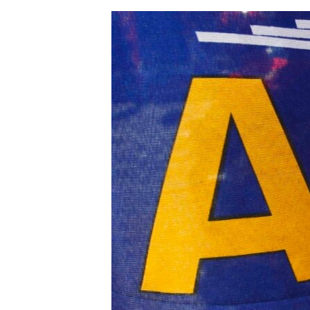
ЭЖЕ-СИҢДИЛЕР
АЗАТТЫК+
ЫҢГАЙСЫЗ СУРООЛОР