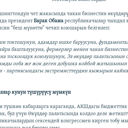
ашингтондун чет жакасында чакан бизнестин өкүлдөр
нда президент
Барак Обама
республикачылар чындап к
син “беш мүнөттө” чечип коюшарын белгилеп:
ши токтошунун, адамдар ишке баруусуна, фундамент
айра башталуусуна, фермерлер менен чакан бизнестин
а тоскоолдук коюлушунун, Эл өкүлдөр палатасынын 
амды ооба же жок деген добушка койбой жатышынын
и - партиясындагы экстремисттердин кыжырын кайна
ллар кунун түшүрүүсү мүмкүн
 түшкөн кабарларга караганда, АКШдагы бюджеттик
к, бул үчүн Өкүлдөр палатасында колдоо деле жетиштү
ликачылардын сексендей конгрессмен кирген тобу м