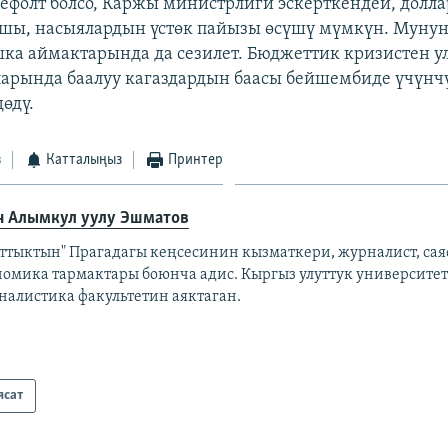
дефолт болсо, Каржы министрлиги эскерткендей, долла
шы, насыялардын үстөк пайызы өсүшү мүмкүн. Мунун
ка аймактарында да сезилет. Бюджеттик кризистен
арында баалуу кагаздардын баасы бейшембиде үчүнч
өдү.
з
Катталыңыз
Принтер
н Алымкул уулу Эшматов
аттыктын" Прагадагы кеңсесинин кызматкери, журналист, сая
номика тармактары боюнча адис. Кыргыз улуттук университе
налистика факультетин аяктаган.
ясат