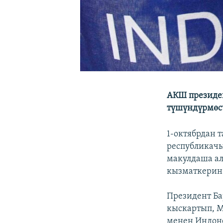
АКШ президен
түшүндүрмөсү
1-октябрдан 
республикач
макулдаша а
кызматкерин 
Президент Б
кыскартып, М
менен Индоне