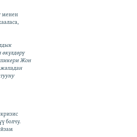
ү менен
ааласа,
алдык
 өкүлдөрү
спикери Жон
 жападан
тууну
 кризис
ү болчу.
ыйзам