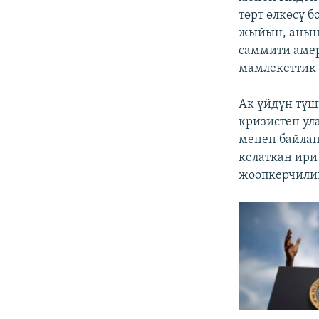
төрт өлкөсү 
жыйын, анын
саммити амер
мамлекеттик 
Ак үйдүн түш
кризистен ул
менен байлан
келаткан ири
жоопкерчилик