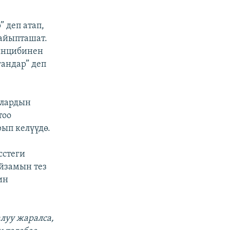
 деп атап,
 айыпташат.
ринцибинен
гандар” деп
ылардын
тоо
ып келүүдө.
сстеги
йзамын тез
ин
луу жаралса,