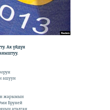
ту. Ак үйдүн
ланыштуу.
оорун
н ашуун
нын жарымын
 Эми Бруней
иянын аталган