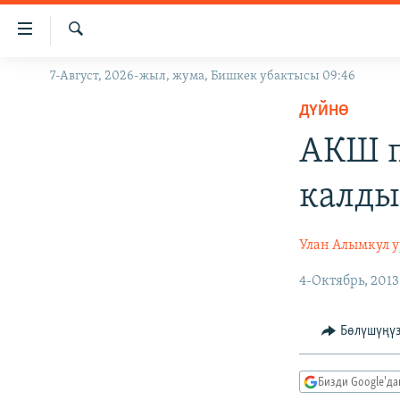
Линктер
Мазмунга
өтүңүз
Издөө
7-Август, 2026-жыл, жума, Бишкек убактысы 09:46
ЖАҢЫЛЫКТАР
Навигацияга
өтүңүз
ДҮЙНӨ
КЫРГЫЗСТАН
Издөөгө
АКШ п
ДҮЙНӨ
КЫРГЫЗСТАН
салыңыз
УКРАИНА
САЯСАТ
ДҮЙНӨ
калд
АТАЙЫН ИЛИКТӨӨ
ЭКОНОМИКА
БОРБОР АЗИЯ
ТВ ПРОГРАММАЛАР
МАДАНИЯТ
Улан Алымкул 
ПОДКАСТ
БҮГҮН АЗАТТЫКТА
4-Октябрь, 2013
ӨЗГӨЧӨ ПИКИР
ЭКСПЕРТТЕР ТАЛДАЙТ
Бөлүшүңү
БИЗ ЖАНА ДҮЙНӨ
ДАНИСТЕ
Бизди Google'д