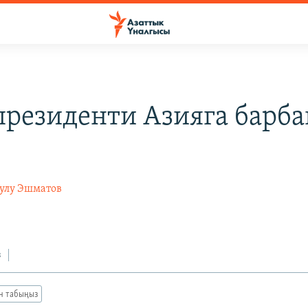
резиденти Азияга барба
ы
уулу Эшматов
з
ан табыңыз