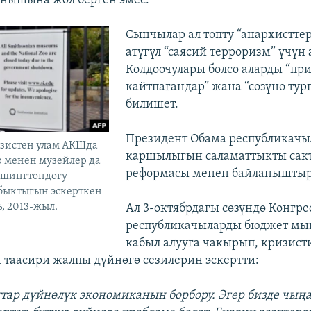
нышына жол берген эмес.
Сынчылар ал топту “анархисттер”
атүгүл “саясий терроризм” үчүн
Колдоочулары болсо аларды “п
кайтпагандар” жана “сөзүнө тур
билишет.
Президент Обама республикач
зистен улам АКШда
каршылыгын саламаттыкты сак
р менен музейлер да
реформасы менен байланыштыр
Вашингтондогу
быктыгын эскерткен
ь, 2013-жыл.
Ал 3-октябрдагы сөзүндө Конгре
республикачыларды бюджет мы
кабыл алууга чакырып, кризист
 таасири жалпы дүйнөгө сезилерин эскертти:
тар дүйнөлүк экономиканын борбору. Эгер бизде чыңа