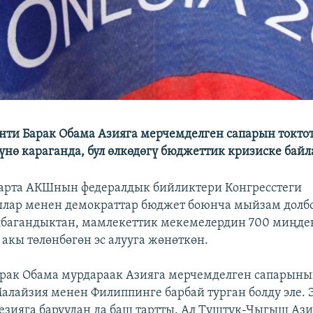
ти Барак Обама Азияга мерчемделген сапарын токтот
нө караганда, бул өлкөдөгү бюджеттик кризиске бай
тарта АКШнын федералдык бийликтери Конгресстеги
ылар менен демократтар бюджет боюнча мыйзам долб
лбагандыктан, мамлекеттик мекемелердин 700 миңде
акы төлөнбөгөн эс алууга жөнөткөн.
арак Обама мурдараак Азияга мерчемделген сапары
алайзия менен Филиппинге барбай турган болду эле.
зияга баруудан да баш тартты. Ал Түштүк-Чыгыш Аз