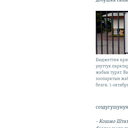
добушка салы
Бюджеттик кри
улуттук паркта
жабык турат. 
зоопарктын жа
белги. 1-октябр
создугушунун
- Кошмо Штат