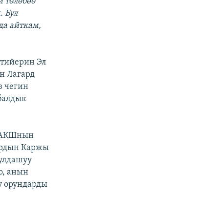
и төлөбөө
 Бул
да айткам,
 тийерин Эл
ин Лагард
з чегин
балдык
 АКШнын
тардын Каржы
кулдашуу
о, анын
у орундарды