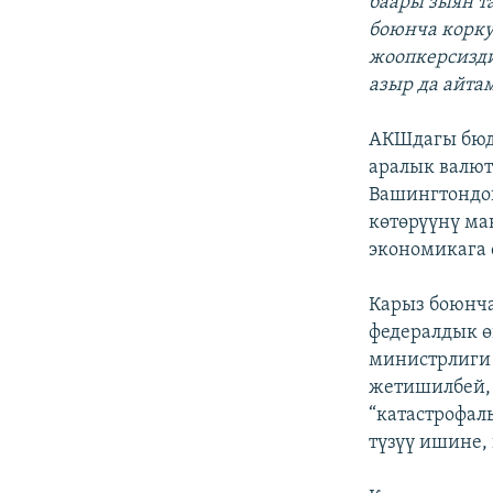
баары зыян та
боюнча корку
жоопкерсизди
азыр да айтам
АКШдагы бюдж
аралык валют
Вашингтондог
көтөрүүнү ма
экономикага 
Карыз боюнча
федералдык ө
министрлиги 
жетишилбей, 
“катастрофал
түзүү ишине,