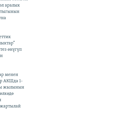
 эл аралык
штыгынын
уна
еттик
лыктар”
тез өнүгүп
үн
ар менен
р АКШда 1-
жы жылынын
өлкөдө
н
жартылай