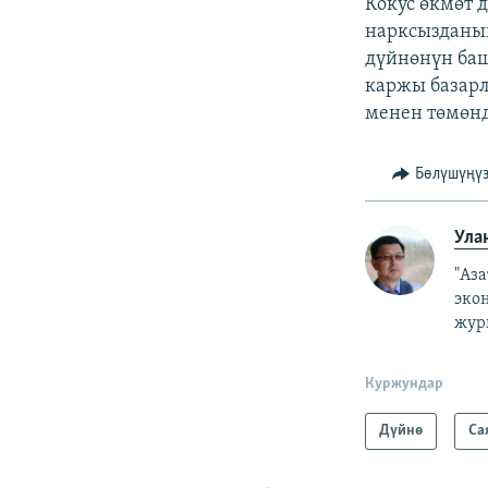
Кокус өкмөт 
нарксызданы
дүйнөнүн баш
каржы базарл
менен төмөнд
Бөлүшүңү
Ула
"Аз
эко
жур
Куржундар
Дүйнө
Са