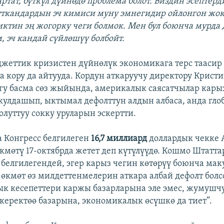
ртат, бүткүл дүйнөдө проблема болот. Биздин эсептерд
ткандардын эч кимиси муну эмнегидир ойлонгон жок.
ктин эң жогорку чеги болмок. Мен бул боюнча мурда 
, эч кандай сүйлөшүү болбойт.
еттик кризистен дүйнөлүк экономикага терс таасир
а кору да айтууда. Кордун аткаруучу директору Крист
у басма сөз жыйында, америкалык саясатчылар кары
кулдашып, ыктымал дефолттун алдын албаса, анда гло
олуттуу сокку уруларын эскертти.
 Конгресс белгилеген
16,7 миллиард
доллардык чекке
кмөтү 17-октябрда жетет деп күтүлүүдө. Кошмо Штат
белгилегендей, эгер карыз чегин көтөрүү боюнча ма
өкмөт өз милдеттенмелерин аткара албай дефолт болс
ык кесепеттери каржы базарларына эле эмес, жумушч
 керектөө базарына, экономикалык өсүшкө да тиет”.