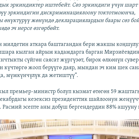
ык эркиндиктер иштебейт. Сөз эркиндиги үчүн шарт т
рүү эркиндигин дискриминациялоону токтотмоюнча,
 өнүктүрүү жөнүндө декларациялардын баары сөз бой
көдө эч нерсе өзгөрбөйт.
 милдетин аткара баштагандан бери жакшы коңшулу
ишара кылган айрым кадамдарга барган Мирзиёевди
ынчтыкты сүйгөн саясат жүргүзөт, бирок өлкөнүн суве
н күчтөргө жооп берүүгө даяр, мындан эч ким шек са
 да, мүмкүнчүлүк да жетиштүү”.
жыл премьер-министр болуп кызмат өтөгөн 59 жаштаг
екабрдагы кезексиз президенттик шайлоонун жеңүүчү
 Расмий эсепте аны добуш бергендердин 88% ашууну 