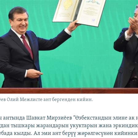
ев Олий Межлисте ант бергенден кийин.
ы антында Шавкат Мирзиёев “Өзбекстандын элине ак 
удан тышкары жарандарын укуктарын жана эркинди
убада кылды. Ал эми ант берүү жөрөлгөсүнөн кийинки