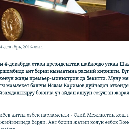
14-декабрь, 2016-жыл
ы 4-декабрда өткөн президенттик шайлоодо уткан Ша
шембиде ант берип кызматына расмий киришти. Бүг
көнүн жаңы премьер-министрин да бекитти. Муну м
гы мамлекет башчы Ислам Каримов дүйнөдөн өткөнд
замдаштыруу боюнча үч айдан ашуун созулган жарая
ёев антты өзбек парламенти - Олий Межлистин кош
жыйынында берди. Ант берип жатып колун өзбек Кон