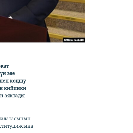
вкат
үн эле
енен коңшу
өн кийинки
н аяктады
 палатасынын
ституциясына