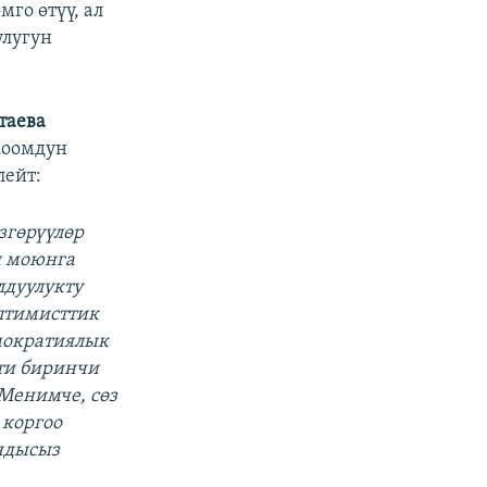
го өтүү, ал
улугун
таева
коомдун
лейт:
згөрүүлөр
ы моюнга
лдуулукту
птимисттик
мократиялык
шти биринчи
 Менимче, сөз
 коргоо
ндысыз