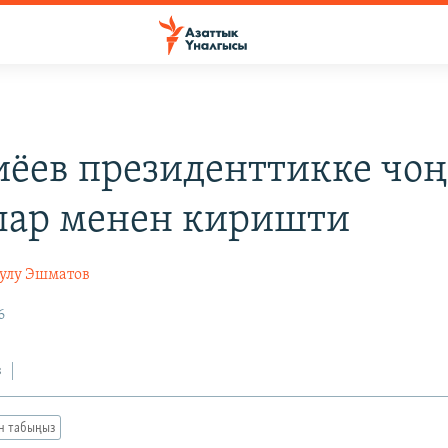
ёев президенттикке чоң
лар менен киришти
уулу Эшматов
6
з
ан табыңыз