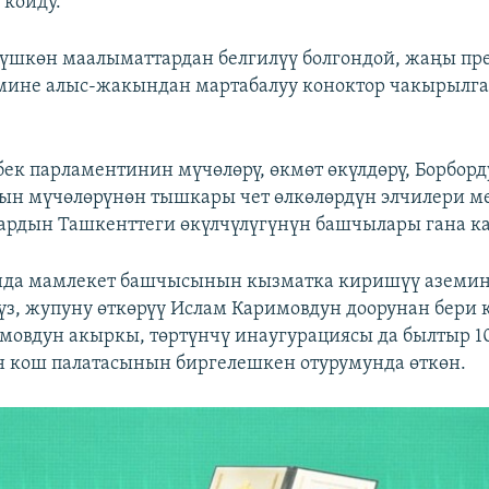
 койду.
үшкөн маалыматтардан белгилүү болгондой, жаңы пр
емине алыс-жакындан мартабалуу коноктор чакырылган
бек парламентинин мүчөлөрү, өкмөт өкүлдөрү, Борбор
н мүчөлөрүнөн тышкары чет өлкөлөрдүн элчилери м
ардын Ташкенттеги өкүлчүлүгүнүн башчылары гана к
анда мамлекет башчысынын кызматка киришүү аземи
з, жупуну өткөрүү Ислам Каримовдун доорунан бери к
овдун акыркы, төртүнчү инаугурациясы да былтыр 1
 кош палатасынын биргелешкен отурумунда өткөн.