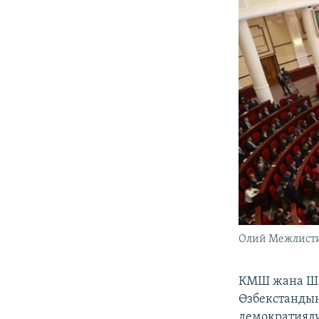
Олий Межлисти
КМШ жана Ша
Өзбекстандын
демократиялу