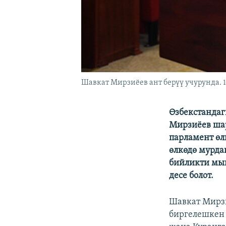
Шавкат Мирзиёев ант берүү учурунда. 
Өзбекстандаг
Мирзиёев шар
парламент өл
өлкөдө мурда
бийликти мый
десе болот.
Шавкат Мирзи
биргелешкен 