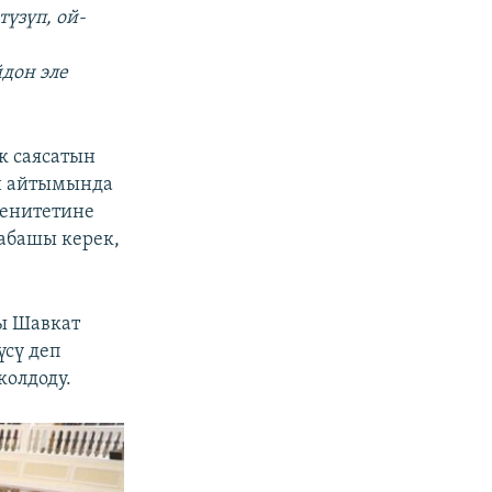
үзүп, ой-
дон эле
к саясатын
н айтымында
ренитетине
набашы керек,
ы Шавкат
сү деп
колдоду.