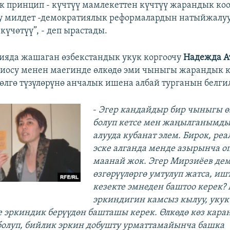
к принцип - күчтүү мамлекеттен күчтүү жарандык коом
у милдет -демократиялык реформалардын натыйжалу
күчөтүү”, - деп ырастады.
ияда жашаган өзбекстандык укук коргоочу
Надежда А
диосу менен маегинде өлкөдө эми чыныгы жарандык 
өлгө түзүлөрүнө анчалык ишена албай турганын белги
-
Эгер кандайдыр бир чыныгы ө
болуп кетсе мен жаңылганымд
алууда кубанат элем. Бирок, реа
эске алганда менде азырынча о
маанай жок. Эгер Мирзиёев де
өзгөрүүлөргө умтулуп жатса, и
кезекте эмнеден баштоо керек?
эркиндигин камсыз кылуу, укук
эркиндик берүүдөн башташы керек. Өлкөдө көз кара
болуп, бийлик эркин добушту урматтамайынча башка