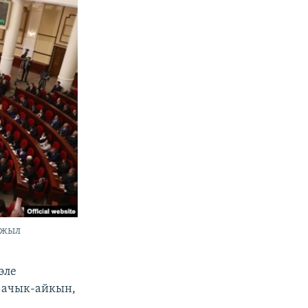
-жыл
эле
 ачык-айкын,