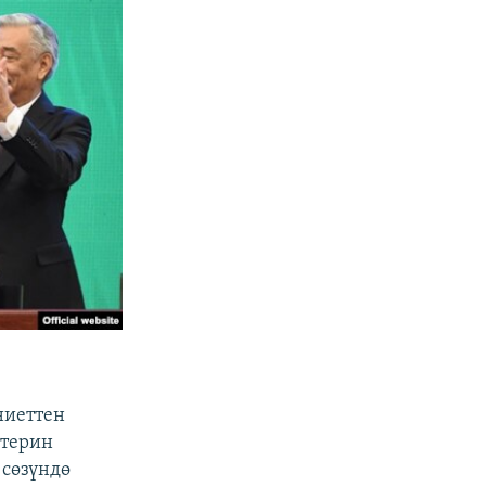
ниеттен
ктерин
 сөзүндө