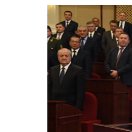
ЭЖЕ-СИҢДИЛЕР
АЗАТТЫК+
ЫҢГАЙСЫЗ СУРООЛОР