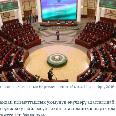
н кош палатасынын биргелешкен жыйыны. 14-декабрь, 2016
нхай кызматташтык уюмунун өкүлдөрү адаттагыдай 
 бул жолку шайлоосун эркин, атаандаштык шартында
у өттү деп баалашкан.