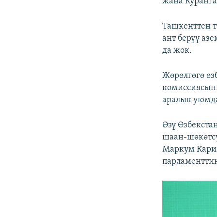
жана Куранга
Ташкенттен т
ант берүү аз
да жок.
Жөрөлгөгө өз
комиссиясыны
аралык уюмд
Өзү Өзбекст
шаан-шөкөтсү
Маркум Карим
парламенттин