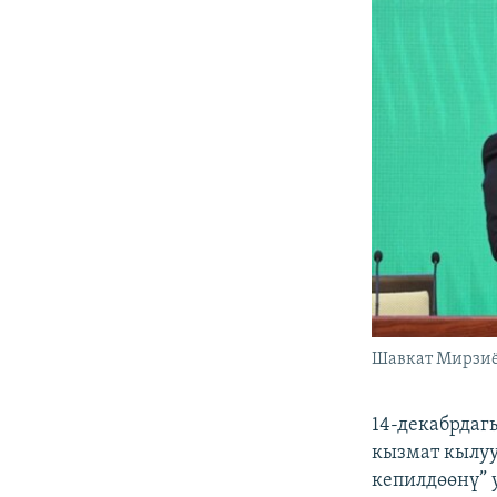
Шавкат Мирзиё
14-декабрдаг
кызмат кылу
кепилдөөнү” 