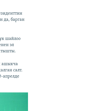
езиденттин
 да, барган
дук шайлоо
енен эл
атышты.
н ашыкча
алган салт.
0-апрелде