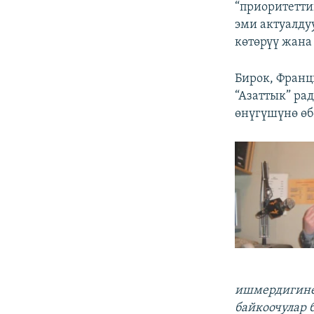
“приоритетти
эми актуалду
көтөрүү жана 
Бирок, Франц
“Азаттык” ра
өнүгүшүнө өб
ишмердигине 
байкоочулар 