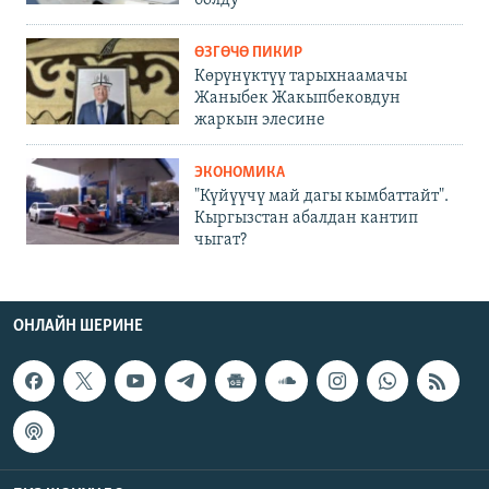
ӨЗГӨЧӨ ПИКИР
Көрүнүктүү тарыхнаамачы
Жаныбек Жакыпбековдун
жаркын элесине
ЭКОНОМИКА
"Күйүүчү май дагы кымбаттайт".
Кыргызстан абалдан кантип
чыгат?
ОНЛАЙН ШЕРИНЕ