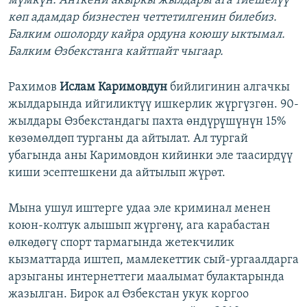
мүмкүн. Анткени акыркы жылдары ага тиешелүү
көп адамдар бизнестен четтетилгенин билебиз.
Балким ошолорду кайра ордуна коюшу ыктымал.
Балким Өзбекстанга кайтпайт чыгаар.
Рахимов
Ислам Каримовдун
бийлигинин алгачкы
жылдарында ийгиликтүү ишкерлик жүргүзгөн. 90-
жылдары Өзбекстандагы пахта өндүрүшүнүн 15%
көзөмөлдөп турганы да айтылат. Ал тургай
убагында аны Каримовдон кийинки эле таасирдүү
киши эсептешкени да айтылып жүрөт.
Мына ушул иштерге удаа эле криминал менен
коюн-колтук алышып жүргөнү, ага карабастан
өлкөдөгү спорт тармагында жетекчилик
кызматтарда иштеп, мамлекеттик сый-ургаалдарга
арзыганы интернеттеги маалымат булактарында
жазылган. Бирок ал Өзбекстан укук коргоо