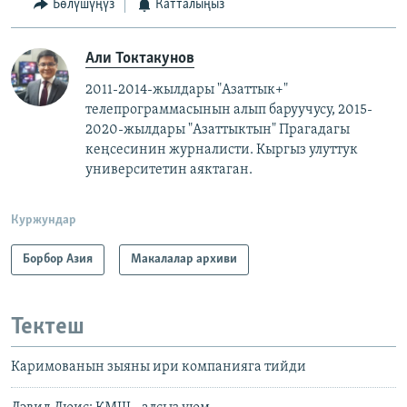
Бөлүшүңүз
Катталыңыз
Али Токтакунов
2011-2014-жылдары "Азаттык+"
телепрограммасынын алып баруучусу, 2015-
2020-жылдары "Азаттыктын" Прагадагы
кеңсесинин журналисти. ​
Кыргыз улуттук
университетин аяктаган.
Куржундар
Борбор Азия
Макалалар архиви
Тектеш
Каримованын зыяны ири компанияга тийди