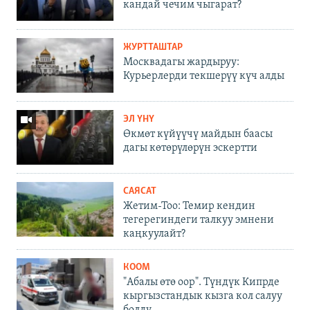
кандай чечим чыгарат?
ЖУРТТАШТАР
Москвадагы жардыруу:
Курьерлерди текшерүү күч алды
ЭЛ ҮНҮ
Өкмөт күйүүчү майдын баасы
дагы көтөрүлөрүн эскертти
САЯСАТ
Жетим-Тоо: Темир кендин
тегерегиндеги талкуу эмнени
каңкуулайт?
КООМ
"Абалы өтө оор". Түндүк Кипрде
кыргызстандык кызга кол салуу
болду