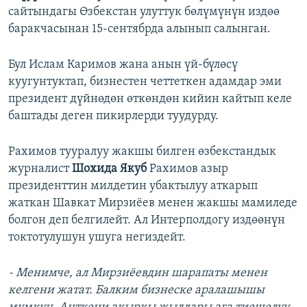
сайтындагы Өзбекстан улуттук бөлүмүнүн издөө
баракчасынан 15-сентябрда алынып салынган.
Бул Ислам Каримов жана анын үй-бүлөсү
куугунтуктап, бизнестен четтеткен адамдар эми
президент дүйнөдөн өткөндөн кийин кайтып келе
баштады деген пикирлерди туудурду.
Рахимов тууралуу жакшы билген өзбекстандык
журналист
Шохида Якуб
Рахимов азыр
президенттин милдетин убактылуу аткарып
жаткан Шавкат Мирзиёев менен жакшы мамиледе
болгон деп белгилейт. Ал Интерполдогу издөөнүн
токтотулушун ушуга негиздейт.
- Менимче, ал Мирзиёевдин шарапаты менен
келгени жатат. Балким бизнеске аралашышы