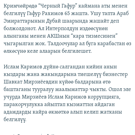
Кримчөйрөдө “Черный Гафур” каймана аты менен
белгилүү Гафур Рахимов 65 жашта. Ушу тапта Араб
Эмираттарынын Дубай шаарында жашайт деп
болжолдонот. Ал Интерполдун издөөсүнөн
алынганы менен АКШнын “кара тизмесинен”
чыгарылган жок. Талдоочулар ал буга карабастан өз
өлкөсүнө келе алаарын белгилешет.
Ислам Каримов дүйнө салгандан кийин анын
кыздары жана жакындарына тиешелүү бизнестер
Шавкат Мирзиёевдин күйөө балдарына өтө
баштаганы тууралуу маалыматтар чыкты. Ошол эле
учурда Мирзиёев Ислам Каримов коррупцияга,
паракорчулукка айыптап кызматтан айдаган
адамдарды кайра өкмөткө алып келип жатканы
белгилүү.