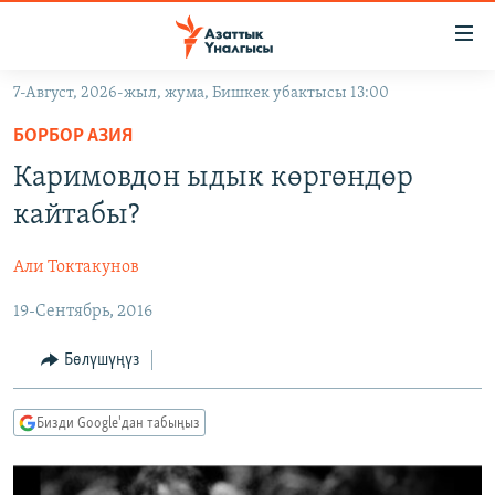
Линктер
Мазмунга
өтүңүз
7-Август, 2026-жыл, жума, Бишкек убактысы 13:00
Навигацияга
ЖАҢЫЛЫКТАР
өтүңүз
БОРБОР АЗИЯ
КЫРГЫЗСТАН
Издөөгө
Каримовдон ыдык көргөндөр
салыңыз
ДҮЙНӨ
КЫРГЫЗСТАН
кайтабы?
УКРАИНА
САЯСАТ
ДҮЙНӨ
Али Токтакунов
АТАЙЫН ИЛИКТӨӨ
ЭКОНОМИКА
БОРБОР АЗИЯ
19-Сентябрь, 2016
ТВ ПРОГРАММАЛАР
МАДАНИЯТ
ПОДКАСТ
БҮГҮН АЗАТТЫКТА
Бөлүшүңүз
ӨЗГӨЧӨ ПИКИР
ЭКСПЕРТТЕР ТАЛДАЙТ
Бизди Google'дан табыңыз
БИЗ ЖАНА ДҮЙНӨ
Русский
ДАНИСТЕ