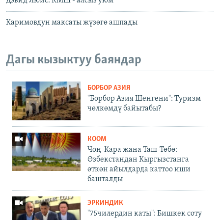
Дэвид Люис: КМШ - алсыз уюм
Каримовдун максаты жүзөгө ашпады
Дагы кызыктуу баяндар
БОРБОР АЗИЯ
"Борбор Азия Шенгени": Туризм
чөлкөмдү байытабы?
КООМ
Чоң-Кара жана Таш-Төбө:
Өзбекстандан Кыргызстанга
өткөн айылдарда каттоо иши
башталды
ЭРКИНДИК
"75чилердин каты": Бишкек соту