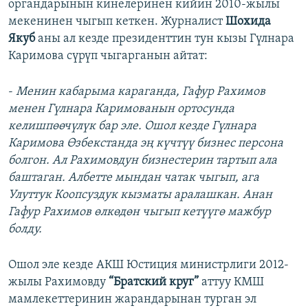
органдарынын кинелеринен кийин 2010-жылы
мекенинен чыгып кеткен. Журналист
Шохида
Якуб
аны ал кезде президенттин тун кызы Гүлнара
Каримова сүрүп чыгарганын айтат:
-
Менин кабарыма караганда, Гафур Рахимов
менен Гүлнара Каримованын ортосунда
келишпөөчүлүк бар эле. Ошол кезде Гүлнара
Каримова Өзбекстанда эң күчтүү бизнес персона
болгон. Ал Рахимовдун бизнестерин тартып ала
баштаган. Албетте мындан чатак чыгып, ага
Улуттук Коопсуздук кызматы аралашкан. Анан
Гафур Рахимов өлкөдөн чыгып кетүүгө мажбур
болду.
Ошол эле кезде АКШ Юстиция министрлиги 2012-
жылы Рахимовду
“Братский круг”
аттуу КМШ
мамлекеттеринин жарандарынан турган эл