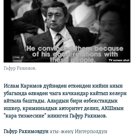
ОНЛАЙН ШЕРИНЕ
ЭЖЕ-СИҢДИЛЕР
АЗАТТЫК+
ЫҢГАЙСЫЗ СУРООЛОР
ЭЕ/АРнун бардык сайттары
Гафур Рахимов.
Ислам Каримов дүйнөдөн өткөндөн кийин анын
убагында өлкөдөн чыга качкандар кайтып келери
айтыла баштады. Алардын бири өзбекстандык
ишкер, криминалдык авторитет делип, АКШнын
"кара тизмесине" илинген Гафур Рахимов.
Гафур Рахимовдун
аты-жөнү Интерполдун