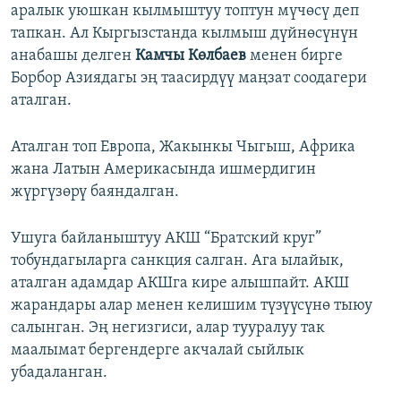
аралык уюшкан кылмыштуу топтун мүчөсү деп
тапкан. Ал Кыргызстанда кылмыш дүйнөсүнүн
анабашы делген
Камчы Көлбаев
менен бирге
Борбор Азиядагы эң таасирдүү маңзат соодагери
аталган.
Аталган топ Европа, Жакынкы Чыгыш, Африка
жана Латын Америкасында ишмердигин
жүргүзөрү баяндалган.
Ушуга байланыштуу АКШ “Братский круг”
тобундагыларга санкция салган. Ага ылайык,
аталган адамдар АКШга кире алышпайт. АКШ
жарандары алар менен келишим түзүүсүнө тыюу
салынган. Эң негизгиси, алар тууралуу так
маалымат бергендерге акчалай сыйлык
убадаланган.