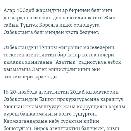
Алар 400дөй жарандын ар биринен беш миң
доллардан алышкан деп шектелип жатат. Жыл
сайын Түштүк Кореяга ишке орношууга
Өзбекстанга беш миңдей квота бөлүнөт.
Өзбекстандын Тышкы миграция маселелерин
тескеген агенттиктин бир катар жетекчилери
камакка алынганын "Азаттык" радиосунун өзбек
кызматына Эмгек министрлигинин эки
аткаминери ырастады.
16-20-ноябрда агенттиктин 20дай кызматкерин
Өзбекстандын Башкы прокуратурасына караштуу
Уюшкан кылмыштуулук жана коррупцияга каршы
күрөш башкармалыгы колго түшүргөн.
Кармалгандардын көбү сурактан кийин
бошотулган. Бирок агенттиктин башчысы, анын