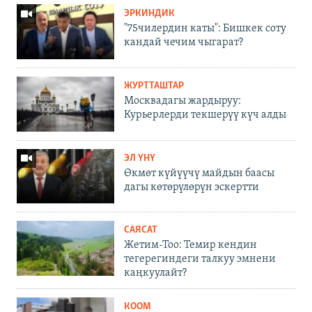
ЭРКИНДИК
"75чилердин каты": Бишкек соту
кандай чечим чыгарат?
ЖУРТТАШТАР
Москвадагы жардыруу:
Курьерлерди текшерүү күч алды
ЭЛ ҮНҮ
Өкмөт күйүүчү майдын баасы
дагы көтөрүлөрүн эскертти
САЯСАТ
Жетим-Тоо: Темир кендин
тегерегиндеги талкуу эмнени
каңкуулайт?
КООМ