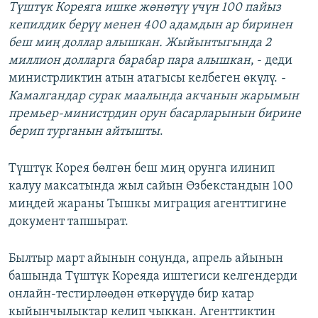
Түштүк Кореяга ишке жөнөтүү үчүн 100 пайыз
кепилдик берүү менен 400 адамдын ар биринен
беш миң доллар алышкан. Жыйынтыгында 2
миллион долларга барабар пара алышкан
, - деди
министрликтин атын атагысы келбеген өкүлү.
-
Камалгандар сурак маалында акчанын жарымын
премьер-министрдин орун басарларынын бирине
берип турганын айтышты
.
Түштүк Корея бөлгөн беш миң орунга илинип
калуу максатында жыл сайын Өзбекстандын 100
миңдей жараны Тышкы миграция агенттигине
документ тапшырат.
Былтыр март айынын соңунда, апрель айынын
башында Түштүк Кореяда иштегиси келгендерди
онлайн-тестирлөөдөн өткөрүүдө бир катар
кыйынчылыктар келип чыккан. Агенттиктин