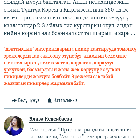
жылдай мурун башталган. Анын негизинде жыл
сайын Түштүк Кореяга Кыргызстандан 350 адам
кетет. Программанын алкагында иштеп келүүнү
каалагандар 2-3 айлык тил курстарын окуп, андан
кийин корей тили боюнча тест тапшырышы зарыл.
"Азаттыктын" материалдарына пикир калтырууда төмөнкү
эрежелерди так сактоону өтүнөбүз: адамдын беделине
шек келтирген, келекелеген, кордогон, коркутуп-
үркүткөн, басмырлаган жана жек көрүүнү козуткан
пикирлерди жазууга болбойт. Эрежени сактабай
жазылган пикирлер жарыяланбайт.
Бөлүшүңүз
Катталыңыз
Элиза Кененбаева
"Азаттыктын" Прага шаарындагы кеңсесинин
кызматкери, "Азаттык+" телепрограммасынын