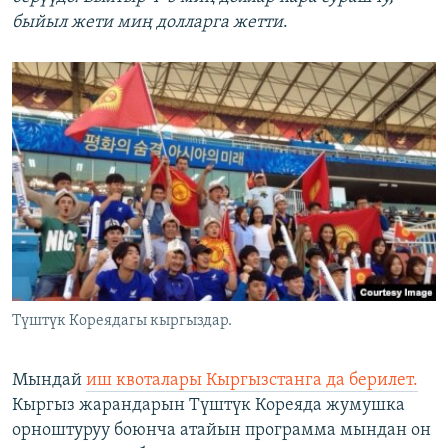
быйыл жети миң долларга жетти
.
Түштүк Кореядагы кыргыздар.
Мындай
иш квоталары Кыргызстанга да берилет.
Кыргыз жарандарын Түштүк Кореяда жумушка
орноштуруу боюнча атайын программа мындан он