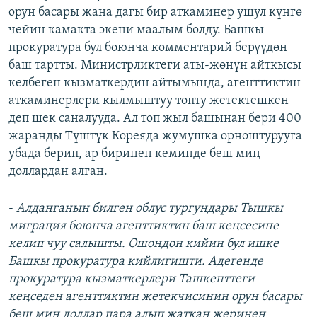
орун басары жана дагы бир аткаминер ушул күнгө
чейин камакта экени маалым болду. Башкы
прокуратура бул боюнча комментарий берүүдөн
баш тартты. Министрликтеги аты-жөнүн айткысы
келбеген кызматкердин айтымында, агенттиктин
аткаминерлери кылмыштуу топту жетектешкен
деп шек саналууда. Ал топ жыл башынан бери 400
жаранды Түштүк Кореяда жумушка орноштурууга
убада берип, ар биринен кеминде беш миң
доллардан алган.
-
Алданганын билген облус тургундары Тышкы
миграция боюнча агенттиктин баш кеңсесине
келип чуу салышты. Ошондон кийин бул ишке
Башкы прокуратура кийлигишти. Адегенде
прокуратура кызматкерлери Ташкенттеги
кеңседен агенттиктин жетекчисинин орун басары
беш миң доллар пара алып жаткан жеринен