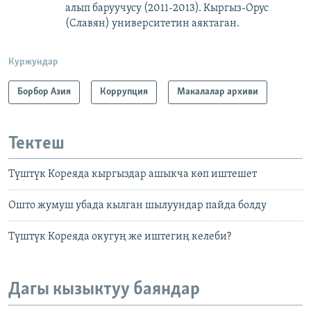
алып баруучусу (2011-2013).
Кыргыз-Орус
(Славян)
университетин аяктаган.
Куржундар
Борбор Азия
Коррупция
Макалалар архиви
Тектеш
Түштүк Кореяда кыргыздар ашыкча көп иштешет
Ошто жумуш убада кылган шылуундар пайда болду
Түштүк Кореяда окугуң же иштегиң келеби?
Дагы кызыктуу баяндар