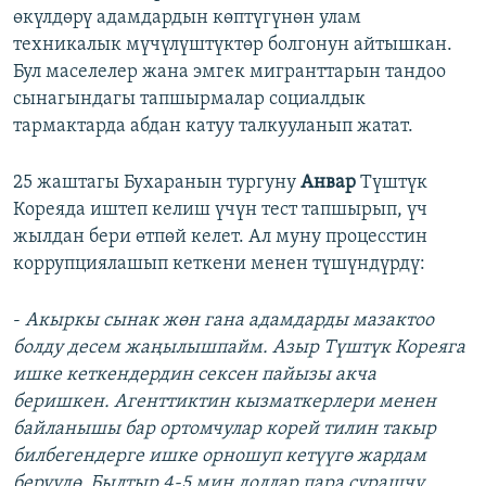
өкүлдөрү адамдардын көптүгүнөн улам
техникалык мүчүлүштүктөр болгонун айтышкан.
Бул маселелер жана эмгек мигранттарын тандоо
сынагындагы тапшырмалар социалдык
тармактарда абдан катуу талкууланып жатат.
25 жаштагы Бухаранын тургуну
Анвар
Түштүк
Кореяда иштеп келиш үчүн тест тапшырып, үч
жылдан бери өтпөй келет. Ал муну процесстин
коррупциялашып кеткени менен түшүндүрдү:
-
Акыркы сынак жөн гана адамдарды мазактоо
болду десем жаңылышпайм. Азыр Түштүк Кореяга
ишке кеткендердин сексен пайызы акча
беришкен. Агенттиктин кызматкерлери менен
байланышы бар ортомчулар корей тилин такыр
билбегендерге ишке орношуп кетүүгө жардам
берүүдө. Былтыр 4-5 миң доллар пара сурашчу,