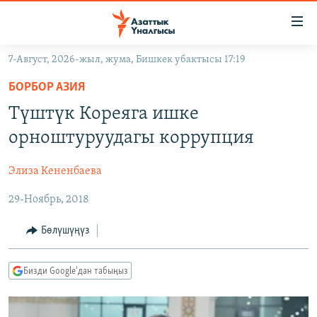
Линктер
Мазмунга
өтүңүз
7-Август, 2026-жыл, жума, Бишкек убактысы 17:19
Навигацияга
ЖАҢЫЛЫКТАР
өтүңүз
БОРБОР АЗИЯ
КЫРГЫЗСТАН
Издөөгө
Түштүк Кореяга ишке
салыңыз
ДҮЙНӨ
КЫРГЫЗСТАН
орноштуруудагы коррупция
УКРАИНА
САЯСАТ
ДҮЙНӨ
Элиза Кененбаева
АТАЙЫН ИЛИКТӨӨ
ЭКОНОМИКА
БОРБОР АЗИЯ
29-Ноябрь, 2018
ТВ ПРОГРАММАЛАР
МАДАНИЯТ
ПОДКАСТ
БҮГҮН АЗАТТЫКТА
Бөлүшүңүз
ӨЗГӨЧӨ ПИКИР
ЭКСПЕРТТЕР ТАЛДАЙТ
Бизди Google'дан табыңыз
БИЗ ЖАНА ДҮЙНӨ
Русский
ДАНИСТЕ