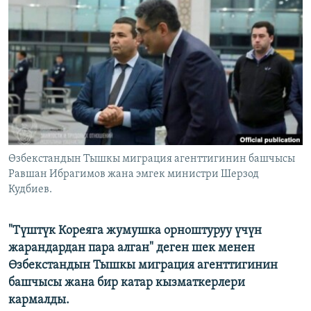
ОНЛАЙН ШЕРИНЕ
ЭЖЕ-СИҢДИЛЕР
АЗАТТЫК+
ЫҢГАЙСЫЗ СУРООЛОР
ЭЕ/АРнун бардык сайттары
Өзбекстандын Тышкы миграция агенттигинин башчысы
Равшан Ибрагимов жана эмгек министри Шерзод
Кудбиев.
"Түштүк Кореяга жумушка орноштуруу үчүн
жарандардан пара алган" деген шек менен
Өзбекстандын Тышкы миграция агенттигинин
башчысы жана бир катар кызматкерлери
кармалды.