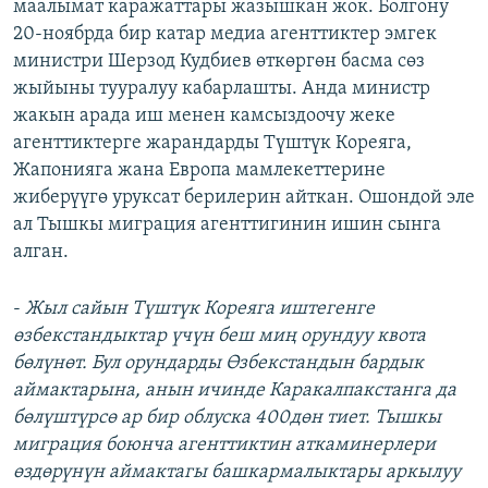
маалымат каражаттары жазышкан жок. Болгону
20-ноябрда бир катар медиа агенттиктер эмгек
министри Шерзод Кудбиев өткөргөн басма сөз
жыйыны тууралуу кабарлашты. Анда министр
жакын арада иш менен камсыздоочу жеке
агенттиктерге жарандарды Түштүк Кореяга,
Жапонияга жана Европа мамлекеттерине
жиберүүгө уруксат берилерин айткан. Ошондой эле
ал Тышкы миграция агенттигинин ишин сынга
алган.
-
Жыл сайын Түштүк Кореяга иштегенге
өзбекстандыктар үчүн беш миң орундуу квота
бөлүнөт. Бул орундарды Өзбекстандын бардык
аймактарына, анын ичинде Каракалпакстанга да
бөлүштүрсө ар бир облуска 400дөн тиет. Тышкы
миграция боюнча агенттиктин аткаминерлери
өздөрүнүн аймактагы башкармалыктары аркылуу