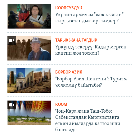
КООПСУЗДУК
Украин армиясы "жок кылган"
кыргызстандыктар кимдер?
ТАРЫХ ЖАНА ТАГДЫР
Үркүндү эскерүү: Кадыр мерген
кантип жол тоскон?
БОРБОР АЗИЯ
"Борбор Азия Шенгени": Туризм
чөлкөмдү байытабы?
КООМ
Чоң-Кара жана Таш-Төбө:
Өзбекстандан Кыргызстанга
өткөн айылдарда каттоо иши
башталды