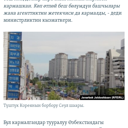
кармашкан. Көп өтпөй беш бөлүмдүн башчылары
жана агенттиктин жетекчиси да кармалды
, - деди
министрликтин кызматкери.
Түштүк Кореянын борбору Сеул шаары.
Бул кармалгандар тууралуу Өзбекстандагы