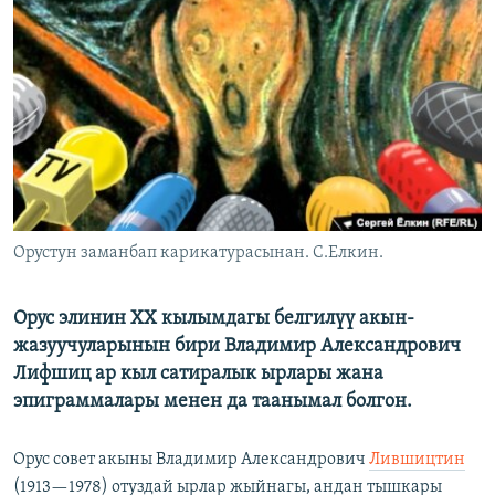
ОНЛАЙН ШЕРИНЕ
ЭЖЕ-СИҢДИЛЕР
АЗАТТЫК+
ЫҢГАЙСЫЗ СУРООЛОР
ЭЕ/АРнун бардык сайттары
Орустун заманбап карикатурасынан. С.Елкин.
Орус элинин XX кылымдагы белгилүү акын-
жазуучуларынын бири Владимир Александрович
Лифшиц ар кыл сатиралык ырлары жана
эпиграммалары менен да таанымал болгон.
Орус совет акыны Владимир Александрович
Лившицтин
(1913—1978) отуздай ырлар жыйнагы, андан тышкары