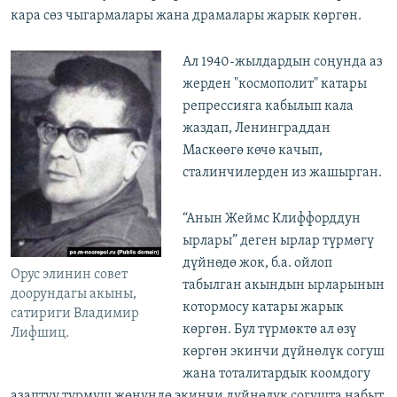
кара сөз чыгармалары жана драмалары жарык көргөн.
Ал 1940-жылдардын соңунда аз
жерден "космополит" катары
репрессияга кабылып кала
жаздап, Ленинграддан
Маскөөгө көчө качып,
сталинчилерден из жашырган.
“Анын Жеймс Клиффорддун
ырлары” деген ырлар түрмөгү
дүйнөдө жок, б.а. ойлоп
Орус элинин совет
табылган акындын ырларынын
доорундагы акыны,
котормосу катары жарык
сатириги Владимир
көргөн. Бул түрмөктө ал өзү
Лифшиц.
көргөн экинчи дүйнөлүк согуш
жана тоталитардык коомдогу
азаптуу турмуш жөнүндө экинчи дүйнөлүк согушта набыт