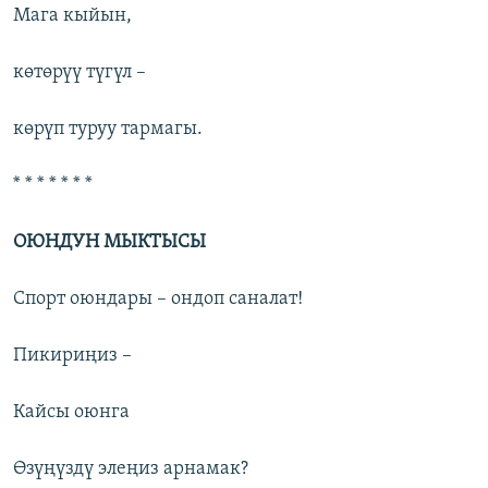
Мага кыйын,
көтөрүү түгүл –
көрүп туруу тармагы.
* * * * * * *
ОЮНДУН МЫКТЫСЫ
Спорт оюндары – ондоп саналат!
Пикириңиз –
Кайсы оюнга
Өзүңүздү элеңиз арнамак?