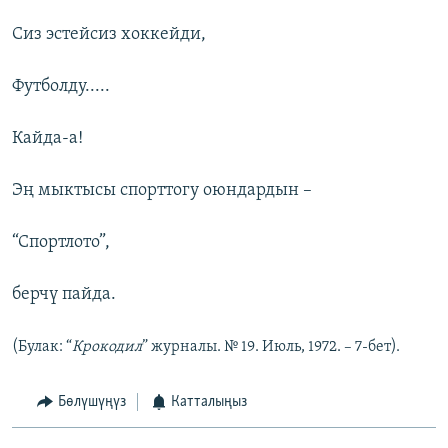
Сиз эстейсиз хоккейди,
Футболду.....
Кайда-а!
Эң мыктысы спорттогу оюндардын –
“Спортлото”,
берчү пайда.
(Булак: “
Крокодил
” журналы. № 19. Июль, 1972. – 7-бет).
Бөлүшүңүз
Катталыңыз