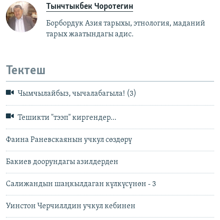
Тынчтыкбек Чоротегин
Борбордук Азия тарыхы, этнология, маданий
тарых жаатындагы адис.
Тектеш
Чымчылайбыз, чычалабагыла! (3)
Тешикти "тээп" киргендер...
Фаина Раневскаянын учкул сөздөрү
Бакиев доорундагы азилдерден
Салижандын шаңкылдаган күлкүсүнөн - 3
Уинстон Черчиллдин учкул кебинен