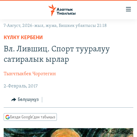
Линктер
Мазмунга
өтүңүз
7-Август, 2026-жыл, жума, Бишкек убактысы 21:18
Навигацияга
ЖАҢЫЛЫКТАР
өтүңүз
КҮЛКҮ КЕРБЕНИ
КЫРГЫЗСТАН
Издөөгө
Вл. Лившиц. Спорт тууралуу
салыңыз
ДҮЙНӨ
КЫРГЫЗСТАН
сатиралык ырлар
УКРАИНА
САЯСАТ
ДҮЙНӨ
Тынчтыкбек Чоротегин
АТАЙЫН ИЛИКТӨӨ
ЭКОНОМИКА
БОРБОР АЗИЯ
2-Февраль, 2017
ТВ ПРОГРАММАЛАР
МАДАНИЯТ
ПОДКАСТ
БҮГҮН АЗАТТЫКТА
Бөлүшүңүз
ӨЗГӨЧӨ ПИКИР
ЭКСПЕРТТЕР ТАЛДАЙТ
Бизди Google'дан табыңыз
БИЗ ЖАНА ДҮЙНӨ
Русский
ДАНИСТЕ