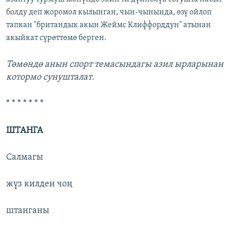
болду деп жоромол кылынган, чын-чынында, өзү ойлоп
тапкан "британдык акын Жеймс Клиффорддун" атынан
акыйкат сүрөттөмө берген.
Төмөндө анын спорт темасындагы азил ырларынан
котормо сунушталат
.
* * * * * * *
ШТАНГА
Салмагы
жүз килден чоң
штанганы