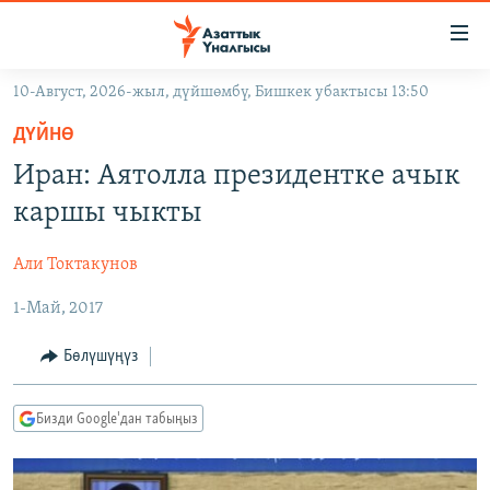
Линктер
Мазмунга
өтүңүз
10-Август, 2026-жыл, дүйшөмбү, Бишкек убактысы 13:50
Навигацияга
ЖАҢЫЛЫКТАР
өтүңүз
ДҮЙНӨ
КЫРГЫЗСТАН
Издөөгө
Иран: Аятолла президентке ачык
салыңыз
ДҮЙНӨ
КЫРГЫЗСТАН
каршы чыкты
УКРАИНА
САЯСАТ
ДҮЙНӨ
Али Токтакунов
АТАЙЫН ИЛИКТӨӨ
ЭКОНОМИКА
БОРБОР АЗИЯ
1-Май, 2017
ТВ ПРОГРАММАЛАР
МАДАНИЯТ
ПОДКАСТ
БҮГҮН АЗАТТЫКТА
Бөлүшүңүз
ӨЗГӨЧӨ ПИКИР
ЭКСПЕРТТЕР ТАЛДАЙТ
Бизди Google'дан табыңыз
БИЗ ЖАНА ДҮЙНӨ
Русский
ДАНИСТЕ