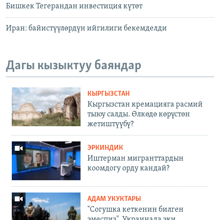
Бишкек Тегерандан инвестиция күтөт
Иран: байистүүлөрдүн ийгилиги бекемделди
Дагы кызыктуу баяндар
КЫРГЫЗСТАН
Кыргызстан кремацияга расмий
тыюу салды. Өлкөдө көрүстөн
жетиштүүбү?
ЭРКИНДИК
Иштерман мигранттардын
коомдогу орду кандай?
АДАМ УКУКТАРЫ
"Согушка кеткенин билген
эмеспиз". Украинада эки