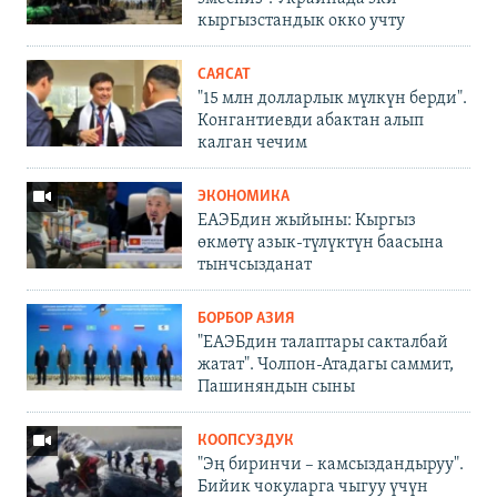
кыргызстандык окко учту
САЯСАТ
"15 млн долларлык мүлкүн берди".
Конгантиевди абактан алып
калган чечим
ЭКОНОМИКА
ЕАЭБдин жыйыны: Кыргыз
өкмөтү азык-түлүктүн баасына
тынчсызданат
БОРБОР АЗИЯ
"ЕАЭБдин талаптары сакталбай
жатат". Чолпон-Атадагы саммит,
Пашиняндын сыны
КООПСУЗДУК
"Эң биринчи – камсыздандыруу".
Бийик чокуларга чыгуу үчүн