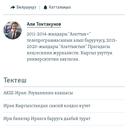
Бөлүшүңүз
Катталыңыз
Али Токтакунов
2011-2014-жылдары "Азаттык+"
телепрограммасынын алып баруучусу, 2015-
2020-жылдары "Азаттыктын" Прагадагы
кеңсесинин журналисти. ​
Кыргыз улуттук
университетин аяктаган.
Тектеш
АКШ-Иран: Роуханинин каяшасы
Иран Кыргызстандан саясий колдоо күтөт
Ири банктар Иранга барууга даабай турат