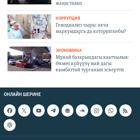
жаңы талап
КОРРУПЦИЯ
Гемодиализ чыры: акча
маркумдарга да которулганбы?
ЭКОНОМИКА
Мунай базарындагы каатчылык:
Өкмөт күйүүчү май дагы
кымбаттай турганын эскертти
ОНЛАЙН ШЕРИНЕ