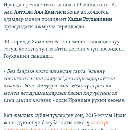
Иранда президенттик шайлоо 19-майда өтөт. Ал
эми
Аятолла Али Хаменеи
жана ал колдогон
адамдар менен президент
Хасан Роуханинин
ортосундагы ажырым тереңдөөдө.
30-апрелде Хаменеи Батыш менен жакындашуу
согуш коркунучун азайтты дегени үчүн президент
Роуханини сындады.
-
Биз баарын колго алгандан тарта "өлкөнү
согуштан сактап калдык" деп айрымдар айтып
атышат. Жок. Ал туура эмес
.
Өлкөнү агрессия
менен чет душмандардын басып кирүүсүнөн эл
гана сактап келатат, -
деди Ирандын рухий көсөмү​.
Көп жылдык сүйлөшүүлөрдөн соң, 2015-жылы Иран
жана дүйнөнүн бакубат алты өлкөсү
өзөктүк