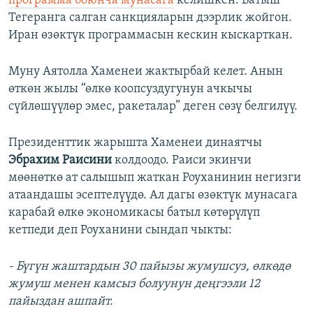
программа боюнча мунасага
келишкен. Батыш
Тегеранга салган санкцияларын дээрлик жойгон.
Иран өзөктүк программасын кескин кыскарткан.
Муну Аятолла Хаменеи жактырбай келет. Анын
өткөн жылы “өлкө коопсуздугунун ачкычы
сүйлөшүүлөр эмес, ракеталар” деген сөзү белгилүү.
Президенттик жарышта Хаменеи динаятчы
Эбрахим Раисини
колдоодо. Раиси экинчи
мөөнөткө ат салышып жаткан Роуханинин негизги
атаандашы эсептелүүдө. Ал дагы өзөктүк мунасага
карабай өлкө экономикасы батыл көтөрүлүп
кетпеди деп Роуханини сындап чыкты:
- Бүгүн жаштардын 30 пайызы жумушсуз, өлкөдө
жумуш менен камсыз болуунун деңгээли 12
пайыздан ашпайт.