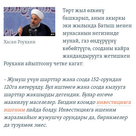
Төрт жыл өлкөнү
башкарып, анын акыркы
эки жылында Батыш менен
мунасанын негизинде
мунай, газ өндүрүүнү
Хасан Роухани
көбөйтүүгө, сооданы кайра
жандандырууга жетишкен
Роухани айыптоону четке кагат:
- Жумуш үчүн шарттар жана соода 152-орундан
120га көтөрүлдү. Бул иштөөгө жана соода кылууга
шарттар жакшырды дегендик. Булар өзгөчө
маанилүү маселелер. Биздин коомдо
инвестицияга
ишеним
пайда болду. Инвестицияга ишеним
жаралмайын жумушчу орундары да, бирикмелер
да түзүлмөк эмес.