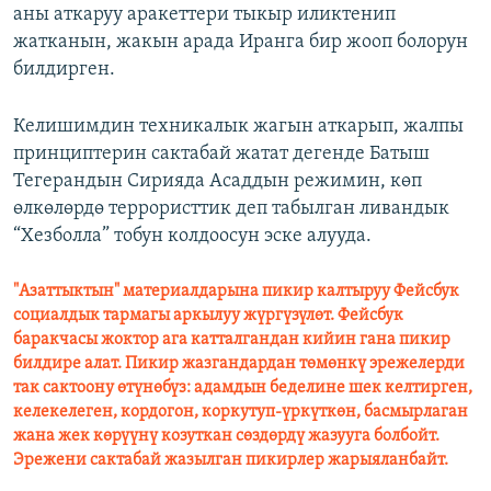
аны аткаруу аракеттери тыкыр иликтенип
жатканын, жакын арада Иранга бир жооп болорун
билдирген.
Келишимдин техникалык жагын аткарып, жалпы
принциптерин сактабай жатат дегенде Батыш
Тегерандын Сирияда Асаддын режимин, көп
өлкөлөрдө террористтик деп табылган ливандык
“Хезболла” тобун колдоосун эске алууда.
"Азаттыктын" материалдарына пикир калтыруу Фейсбук
социалдык тармагы аркылуу жүргүзүлөт. Фейсбук
баракчасы жоктор ага катталгандан кийин гана пикир
билдире алат. Пикир жазгандардан төмөнкү эрежелерди
так сактоону өтүнөбүз: адамдын беделине шек келтирген,
келекелеген, кордогон, коркутуп-үркүткөн, басмырлаган
жана жек көрүүнү козуткан сөздөрдү жазууга болбойт.
Эрежени сактабай жазылган пикирлер жарыяланбайт.