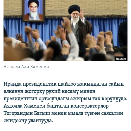
ОНЛАЙН ШЕРИНЕ
ЭЖЕ-СИҢДИЛЕР
АЗАТТЫК+
ЫҢГАЙСЫЗ СУРООЛОР
ЭЕ/АРнун бардык сайттары
Аятолла Али Хаменеи
Иранда президенттик шайлоо жакындаган сайын
өлкөнүн жогорку рухий көсөмү менен
президенттин ортосундагы ажырым так көрүнүүдө.
Аятолла Хаменеи баштаган консерваторлор
Тегерандын Батыш менен ымала түзгөн саясатын
сындоону улантууда.