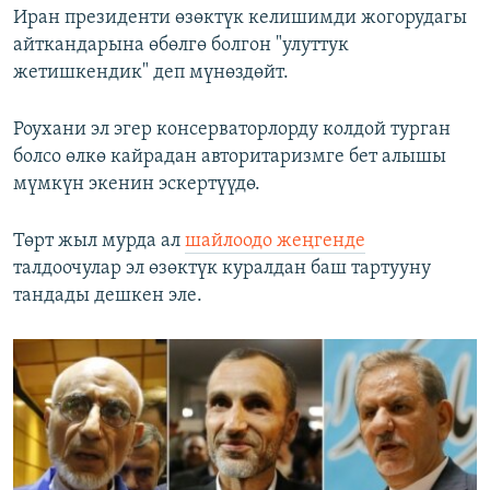
Иран президенти өзөктүк келишимди жогорудагы
айткандарына өбөлгө болгон "улуттук
жетишкендик" деп мүнөздөйт.
Роухани эл эгер консерваторлорду колдой турган
болсо өлкө кайрадан авторитаризмге бет алышы
мүмкүн экенин эскертүүдө.
Төрт жыл мурда ал
шайлоодо жеңгенде
талдоочулар эл өзөктүк куралдан баш тартууну
тандады дешкен эле.