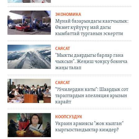
ЭКОНОМИКА
Мунай базарындагы каатчылык:
Өкмөт күйүүчү май дагы
кымбаттай турганын эскертти
САЯСАТ
"Мыкты даярдыгы барлар гана
чыксын". Жеңиш чокусу боюнча
жаңы талап
САЯСАТ
"75чилердин каты": Шаардык сот
тараптардын апелляция арызын
карайт
КООПСУЗДУК
Украин армиясы "жок кылган"
кыргызстандыктар кимдер?