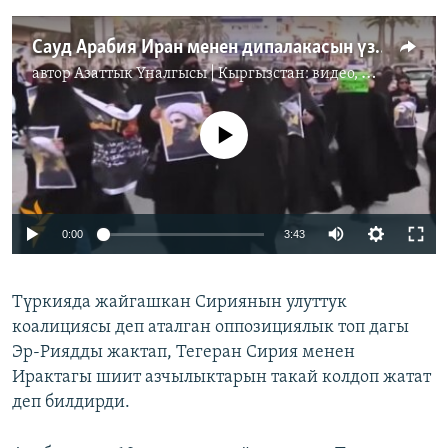
Сауд Арабия Иран менен дипалакасын үздү
автор
Азаттык Үналгысы | Кыргызстан: видео, фото, кабарлар
No media source currently available
0:00
3:43
Түркияда жайгашкан Сириянын улуттук
коалициясы деп аталган оппозициялык топ дагы
Эр-Риядды жактап, Тегеран Сирия менен
Ирактагы шиит азчылыктарын такай колдоп жатат
деп билдирди.