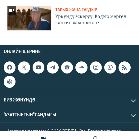
ТАРЫХ ЖАНА ТАГДЫР
Үркүндү эскерүү: Кадыр мерген
кантип жол тоскон?
ОНЛАЙН ШЕРИНЕ
БИЗ ЖӨНҮНДӨ
"АЗАТТЫКТЫН" САНДЫГЫ
Азаттык үналгысы © 2026 RFE/RL, Inc. Бардык укуктар
корголгон.