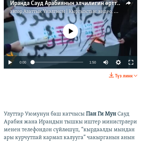
Иранда Сауд Арабиянын элчилигин өрттөштү
автор
Азаттык Үналгысы | Кыргызстан: видео, фото, кабарлар
No media source currently available
0:00
1:50
Түз линк
Улуттар Уюмунун баш катчысы
Пан Ги Мун
Сауд
Арабия жана Ирандын тышкы иштер министрлери
менен телефондон сүйлөшүп, “кырдаалды мындан
ары курчутпай кармап калууга” чакырганын анын