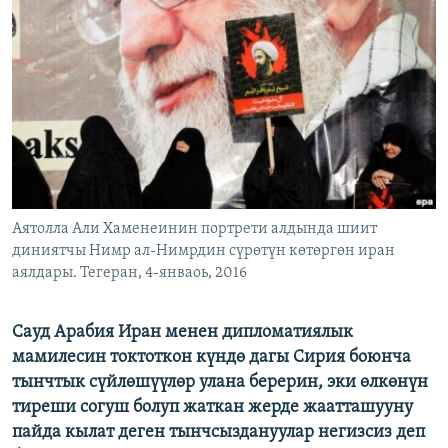
ОНЛАЙН ШЕРИНЕ
ЭЖЕ-СИҢДИЛЕР
АЗАТТЫК+
ЫҢГАЙСЫЗ СУРООЛОР
ЭЕ/АРнун бардык сайттары
Аятолла Али Хаменеинин портрети алдында шиит
диниятчы Нимр ал-Нимрдин сүрөтүн көтөргөн иран
аялдары. Тегеран, 4-янваоь, 2016
Cауд Арабия Иран менен дипломатиялык
мамилесин токтоткон күндө дагы Сирия боюнча
тынчтык сүйлөшүүлөр улана берерин, эки өлкөнүн
тиреши согуш болуп жаткан жерде жаатташууну
пайда кылат деген тынчсыздануулар негизсиз деп