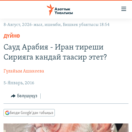
Линктер
Мазмунга
өтүңүз
8-Август, 2026-жыл, ишемби, Бишкек убактысы 18:54
Навигацияга
ЖАҢЫЛЫКТАР
өтүңүз
ДҮЙНӨ
КЫРГЫЗСТАН
Издөөгө
Сауд Арабия - Иран тиреши
салыңыз
ДҮЙНӨ
КЫРГЫЗСТАН
Сирияга кандай таасир этет?
УКРАИНА
САЯСАТ
ДҮЙНӨ
Гүлайым Ашакеева
АТАЙЫН ИЛИКТӨӨ
ЭКОНОМИКА
БОРБОР АЗИЯ
5-Январь, 2016
ТВ ПРОГРАММАЛАР
МАДАНИЯТ
ПОДКАСТ
БҮГҮН АЗАТТЫКТА
Бөлүшүңүз
ӨЗГӨЧӨ ПИКИР
ЭКСПЕРТТЕР ТАЛДАЙТ
Бизди Google'дан табыңыз
БИЗ ЖАНА ДҮЙНӨ
Русский
ДАНИСТЕ