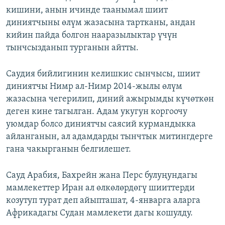
кишини, анын ичинде таанымал шиит
диниятчыны өлүм жазасына тартканы, андан
кийин пайда болгон нааразылыктар үчүн
тынчсызданып турганын айтты.
Саудия бийлигинин келишкис сынчысы, шиит
диниятчы Нимр ал-Нимр 2014-жылы өлүм
жазасына чегерилип, диний ажырымды күчөткөн
деген кине тагылган. Адам укугун коргоочу
уюмдар болсо диниятчы саясий курмандыкка
айланганын, ал адамдарды тынчтык митингдерге
гана чакырганын белгилешет.
Сауд Арабия, Бахрейн жана Перс булуңундагы
мамлекеттер Иран ал өлкөлөрдөгү шииттерди
козутуп турат деп айыпташат, 4-январга аларга
Африкадагы Судан мамлекети дагы кошулду.