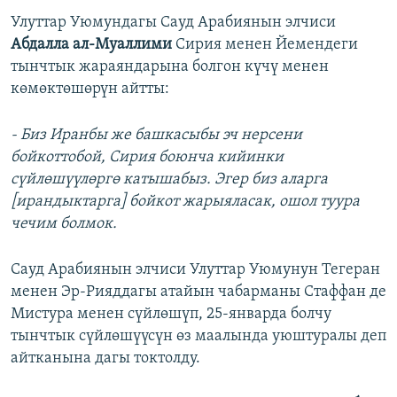
Улуттар Уюмундагы Сауд Арабиянын элчиси
Абдалла ал-Муаллими
Сирия менен Йемендеги
тынчтык жараяндарына болгон күчү менен
көмөктөшөрүн айтты:
- Биз Иранбы же башкасыбы эч нерсени
бойкоттобой, Сирия боюнча кийинки
сүйлөшүүлөргө катышабыз. Эгер биз аларга
[ирандыктарга] бойкот жарыяласак, ошол туура
чечим болмок.
Сауд Арабиянын элчиси Улуттар Уюмунун Тегеран
менен Эр-Рияддагы атайын чабарманы Стаффан де
Мистура менен сүйлөшүп, 25-январда болчу
тынчтык сүйлөшүүсүн өз маалында уюштуралы деп
айтканына дагы токтолду.