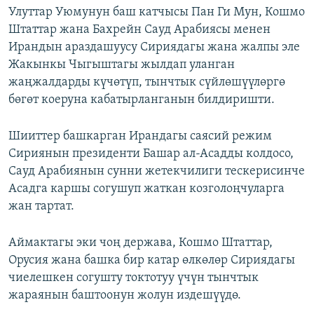
Улуттар Уюмунун баш катчысы Пан Ги Мун, Кошмо
Штаттар жана Бахрейн Сауд Арабиясы менен
Ирандын араздашуусу Сириядагы жана жалпы эле
Жакынкы Чыгыштагы жылдап уланган
жаңжалдарды күчөтүп, тынчтык сүйлөшүүлөргө
бөгөт коeруна кабатырланганын билдиришти.
Шииттер башкарган Ирандагы саясий режим
Сириянын президенти Башар ал-Асадды колдосо,
Сауд Арабиянын сунни жетекчилиги тескерисинче
Асадга каршы согушуп жаткан козголоңчуларга
жан тартат.
Аймактагы эки чоң держава, Кошмо Штаттар,
Орусия жана башка бир катар өлкөлөр Сириядагы
чиелешкен согушту токтотуу үчүн тынчтык
жараянын баштоонун жолун издешүүдө.