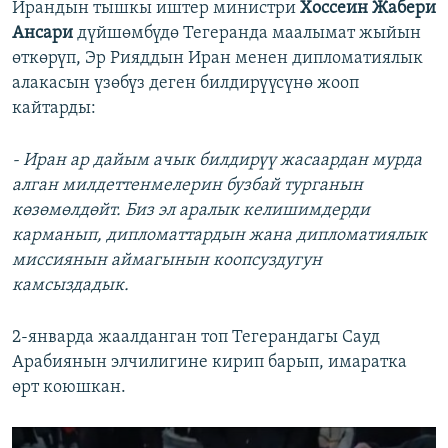
Ирандын тышкы иштер министри
Хоссеин Жабери
Ансари
дүйшөмбүдө Тегеранда маалымат жыйын
өткөрүп, Эр Рияддын Иран менен дипломатиялык
алакасын үзөбүз деген билдирүүсүнө жооп
кайтарды:
- Иран ар дайым ачык билдирүү жасаардан мурда
алган милдеттенмелерин бузбай турганын
көзөмөлдөйт. Биз эл аралык келишимдерди
карманып, дипломаттардын жана дипломатиялык
миссиянын аймагынын коопсуздугун
камсыздадык.
2-январда жаалданган топ Тегерандагы Сауд
Арабиянын элчилигине кирип барып, имаратка
өрт коюшкан. ​