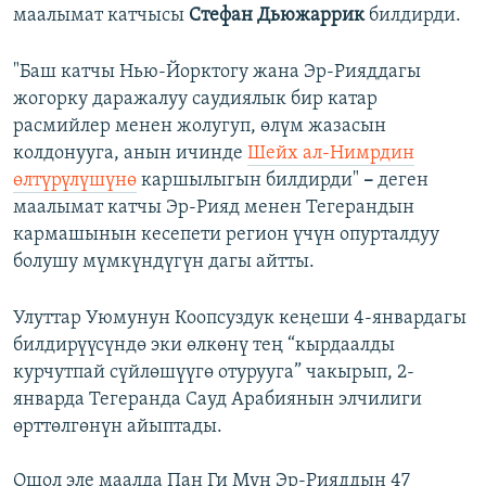
маалымат катчысы
Стефан Дьюжаррик
билдирди.
"Баш катчы Нью-Йорктогу жана Эр-Рияддагы
жогорку даражалуу саудиялык бир катар
расмийлер менен жолугуп, өлүм жазасын
колдонууга, анын ичинде
Шейх ал-Нимрдин
өлтүрүлүшүнө
каршылыгын билдирди"
–
деген
маалымат катчы Эр-Рияд менен Тегерандын
кармашынын кесепети регион үчүн опурталдуу
болушу мүмкүндүгүн дагы айтты.
Улуттар Уюмунун Коопсуздук кеңеши 4-январдагы
билдирүүсүндө эки өлкөнү тең “кырдаалды
курчутпай сүйлөшүүгө отурууга” чакырып, 2-
январда Тегеранда Сауд Арабиянын элчилиги
өрттөлгөнүн айыптады.
Ошол эле маалда Пан Ги Мун Эр-Рияддын 47