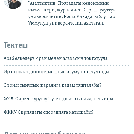
"Азаттыктын" Прагадагы кеңсесинин
кызматкери, журналист. Кыргыз улуттук
университетин, Коста Рикадагы Улуттар
Уюмунун университетин аяктаган.
Тектеш
Араб өлкөлөрү Иран менен алакасын токтотууда
Иран шиит диниятчысынын өлүмүнө ачууланды
Сирия: тынчтык жараянга кадам ташталабы?
2015: Сирия жүрүшү Путинди изоляциядан чыгарды
ЖККУ Сириядагы операцияга катышабы?