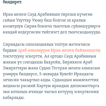
билдирет.
Иран менен Сауд Арабиянын тиреши күчөгөн
сайын Улуттар Уюму баш болгон эл аралык
коомчулук Сирия боюнча тынчтык сүйлөшүүлөргө
кандай кедергисин тийгизет деп тынчсызданууда.
Сириядагы оппозициялык топтун жетекчиси
бардык
араб өлкөлөрүнө Иран менен байланышты
токтотууну эскертти. Ал ортодо Сауд Арабиянын
жакын үч союздашы Бахрейн, Бириккен Араб
Эмираттары жана Судан Тегеран менен алакасын
үзөөрүн билдирсе, 5-январда Кувейт Ирандагы
элчисин чакыртып алды. Судандын мамлекеттик
медиасы расмий Хартум ирандык дипломаттарга
эки аптанын ичинде чыгып кетүүнү эскерткенин
кабарлады.