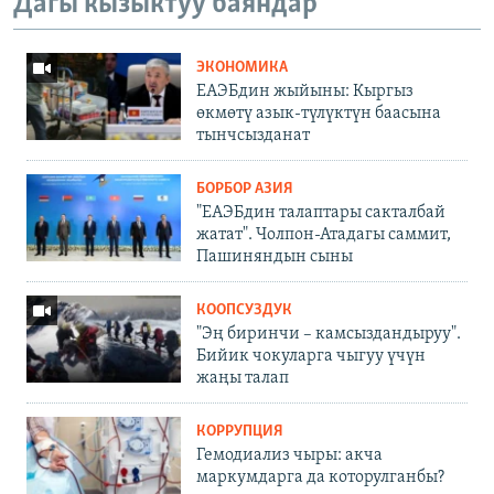
Дагы кызыктуу баяндар
ЭКОНОМИКА
ЕАЭБдин жыйыны: Кыргыз
өкмөтү азык-түлүктүн баасына
тынчсызданат
БОРБОР АЗИЯ
"ЕАЭБдин талаптары сакталбай
жатат". Чолпон-Атадагы саммит,
Пашиняндын сыны
КООПСУЗДУК
"Эң биринчи – камсыздандыруу".
Бийик чокуларга чыгуу үчүн
жаңы талап
КОРРУПЦИЯ
Гемодиализ чыры: акча
маркумдарга да которулганбы?