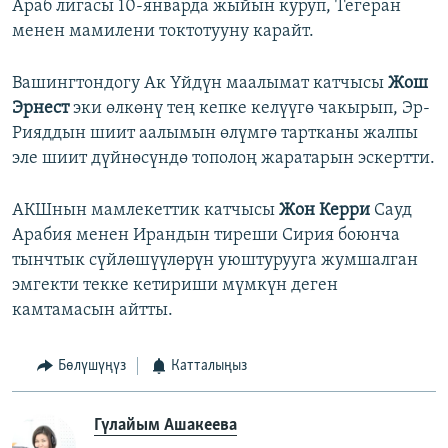
Араб лигасы 10-январда жыйын куруп, Тегеран
менен мамилени токтотууну карайт.
Вашингтондогу Ак Үйдүн маалымат катчысы
Жош
Эрнест
эки өлкөнү тең кепке келүүгө чакырып, Эр-
Рияддын шиит аалымын өлүмгө тартканы жалпы
эле шиит дүйнөсүндө тополоң жаратарын эскертти.
АКШнын мамлекеттик катчысы
Жон Керри
Сауд
Арабия менен Ирандын тиреши Сирия боюнча
тынчтык сүйлөшүүлөрүн уюштурууга жумшалган
эмгекти текке кетириши мүмкүн деген
камтамасын айтты.
Бөлүшүңүз
Катталыңыз
Гүлайым Ашакеева