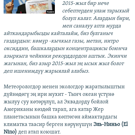
2015-жыл бир нече
себептерден улам тарыхый
болуп калат. Алардын бири,
мен саналуу апта мурда
айткандарыбызды кайталайм, биз булганыч
газдардын: көмүр -кычкыл газы, метан, нитро
оксиддин, башкалардын концентрациясы боюнча
азыркыга чейинки рекорддордон аштык. Экинчи
жагынан, биз азыр 2015-жыл эң ысык жыл болот
деп ишенимдүү жарыялай алабыз.
Метеорологдор менен экологдор жаратылыштын
дүйнөдөгү эң ири мухит - Тынч океан үстүнө
жылуу суу көтөрүлүп, ал Эквадорду бойлой
Американы көздөй тарап, ага катар Жер
планетасынын башка көптөгөн аймактардагы
климатка таасир берген көрүнүшүн
Эль-Ниньо (El
Nino)
деп атап коюшат.