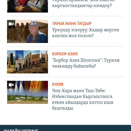
кыргызстандыктар кимдер?
ТАРЫХ ЖАНА ТАГДЫР
Үркүндү эскерүү: Кадыр мерген
кантип жол тоскон?
БОРБОР АЗИЯ
"Борбор Азия Шенгени": Туризм
чөлкөмдү байытабы?
КООМ
Чоң-Кара жана Таш-Төбө:
Өзбекстандан Кыргызстанга
өткөн айылдарда каттоо иши
башталды