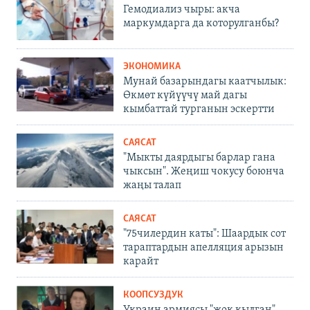
Гемодиализ чыры: акча
маркумдарга да которулганбы?
ЭКОНОМИКА
Мунай базарындагы каатчылык:
Өкмөт күйүүчү май дагы
кымбаттай турганын эскертти
САЯСАТ
"Мыкты даярдыгы барлар гана
чыксын". Жеңиш чокусу боюнча
жаңы талап
САЯСАТ
"75чилердин каты": Шаардык сот
тараптардын апелляция арызын
карайт
КООПСУЗДУК
Украин армиясы "жок кылган"