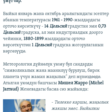
үмүт бар.
Быйыл январь жана октябрь аралыгындагы эсептер
абанын температурасы
1961 - 1990
-жылдардагы
орточо көрсөткүчү -
14
Цельсий
градустан эми
0,73
Цельсий
градуска, ал эми индустриалдык доорго
чейинки,
1880-1899
жылдардагы орточо
көрсөткүчтөн
1
Цельсий
градуска жогорулаганын
көргөзүүдө.
Метеорология дүйнөлүк уюму бул сандарды
“символикалык жана маанилүү бурулуш, бирок
планета үчүн жаман жаңылык" деп мүнөздөөдө.
Аталган уюмдун башчысы
Мишел Жарро (Michel
Jarraud)
Женевадагы басма сөз жыйында:
-
Тилекке каршы, жаңылык
жакшы эмес. Быйылкы