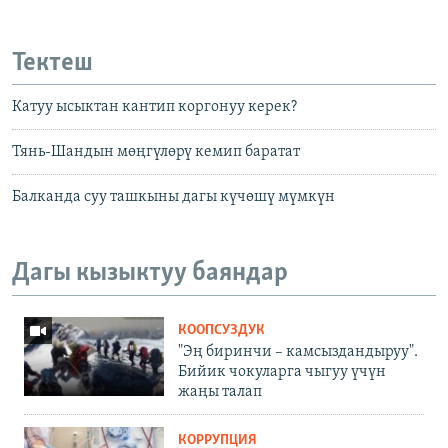
Тектеш
Катуу ысыктан кантип коргонуу керек?
Тянь-Шандын мөңгүлөрү кемип баратат
Балканда суу ташкыны дагы күчөшү мүмкүн
Дагы кызыктуу баяндар
КООПСУЗДУК
"Эң биринчи – камсыздандыруу".
Бийик чокуларга чыгуу үчүн
жаңы талап
КОРРУПЦИЯ