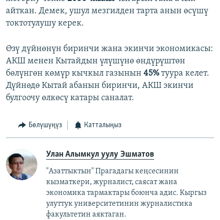
айткан. Демек, ушул мезгилден тарта анын өсүшү
токтотулушу керек.
Өзү дүйнөнүн биринчи жана экинчи экономикасы:
АКШ менен Кытайдын үлүшүнө өндүрүштөн
бөлүнгөн көмүр кычкыл газынын
45%
туура келет.
Дүйнөдө Кытай абанын биринчи, АКШ экинчи
булгоочу өлкөсү катары саналат.
Бөлүшүңүз
Катталыңыз
Улан Алымкул уулу Эшматов
"Азаттыктын" Прагадагы кеңсесинин
кызматкери, журналист, саясат жана
экономика тармактары боюнча адис. Кыргыз
улуттук университетинин журналистика
факультетин аяктаган.