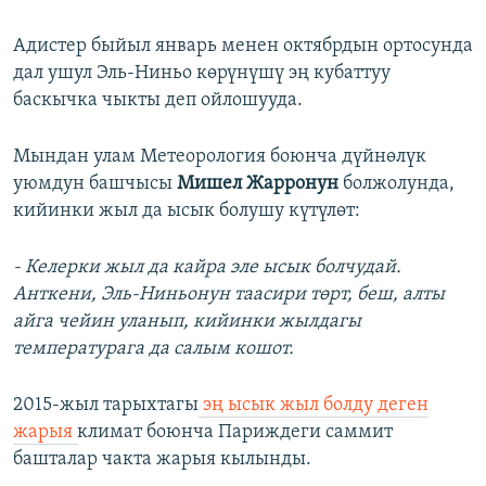
Адистер быйыл январь менен октябрдын ортосунда
дал ушул Эль-Ниньо көрүнүшү эң кубаттуу
баскычка чыкты деп ойлошууда.
Мындан улам Метеорология боюнча дүйнөлүк
уюмдун башчысы
Мишел Жарронун
болжолунда,
кийинки жыл да ысык болушу күтүлөт:
- Келерки жыл да кайра эле ысык болчудай.
Анткени, Эль-Ниньонун таасири төрт, беш, алты
айга чейин уланып, кийинки жылдагы
температурага да салым кошот.
2015-жыл тарыхтагы
эң ысык жыл болду деген
жарыя
климат боюнча Париждеги саммит
башталар чакта жарыя кылынды.