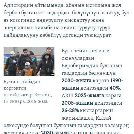
Адистердин айтымында, абанын ысышына жол
бербөө булганыч газдардын бөлүнүшүн азайтуу, бул
өз кезегинде өндүрүштү кыскартуу жана
энергиянын калыбына келип туруучу түрүн
пайдаланууну көбөйтүү дегенди туюндурат.
Буга чейин негизги
оюнчулардан
Евробиримдик булганыч
газдардын бөлүнүшүн
2030-жылга
карата
1990-
Булганыч абадан
жылкы
деңгээлден
40%
,
коргонгон
кытайлыктар. Бээжин,
АКШ
2025-жылга
карата
15-январь, 2015-жыл.
2005-жылкы
деңгээлден
26-28%
кыскартарын
жарыялашса, Кытай
өлкөсүндө бөлүнгөн булганыч газдардын көлөмү эң
жогорку чекке
2030-жылы
чыгарын гана ачык