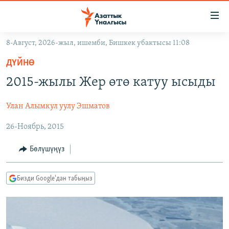
Линктер
Мазмунга
өтүңүз
8-Август, 2026-жыл, ишемби, Бишкек убактысы 11:08
Навигацияга
ЖАҢЫЛЫКТАР
өтүңүз
ДҮЙНӨ
КЫРГЫЗСТАН
Издөөгө
2015-жылы Жер өтө катуу ысыды
салыңыз
ДҮЙНӨ
КЫРГЫЗСТАН
Улан Алымкул уулу Эшматов
УКРАИНА
САЯСАТ
ДҮЙНӨ
26-Ноябрь, 2015
АТАЙЫН ИЛИКТӨӨ
ЭКОНОМИКА
БОРБОР АЗИЯ
ТВ ПРОГРАММАЛАР
МАДАНИЯТ
Бөлүшүңүз
ПОДКАСТ
БҮГҮН АЗАТТЫКТА
Бизди Google'дан табыңыз
ӨЗГӨЧӨ ПИКИР
ЭКСПЕРТТЕР ТАЛДАЙТ
БИЗ ЖАНА ДҮЙНӨ
Русский
ДАНИСТЕ