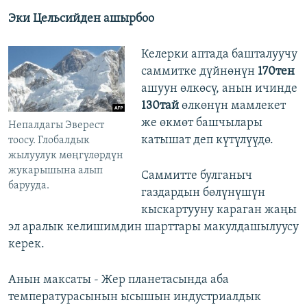
Эки Цельсийден ашырбоо
Келерки аптада башталуучу
саммитке дүйнөнүн
170тен
ашуун өлкөсү, анын ичинде
130тай
өлкөнүн мамлекет
же өкмөт башчылары
Непалдагы Эверест
катышат деп күтүлүүдө.
тоосу. Глобалдык
жылуулук мөңгүлөрдүн
жукарышына алып
Саммитте булганыч
барууда.
газдардын бөлүнүшүн
кыскартууну караган жаңы
эл аралык келишимдин шарттары макулдашылуусу
керек.
Анын максаты - Жер планетасында аба
температурасынын ысышын индустриалдык