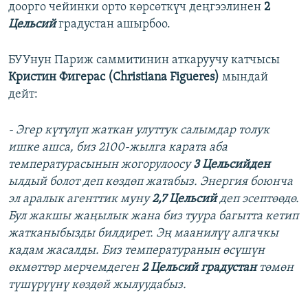
доорго чейинки орто көрсөткүч деңгээлинен
2
Цельсий
градустан ашырбоо.
БУУнун Париж саммитинин аткаруучу катчысы
Кристин Фигерас (Christiana Figueres)
мындай
дейт:
- Эгер күтүлүп жаткан улуттук салымдар толук
ишке ашса, биз 2100-жылга карата аба
температурасынын жогорулоосу
3 Цельсийден
ылдый болот деп көздөп жатабыз. Энергия боюнча
эл аралык агенттик муну
2,7 Цельсий
деп эсептөөдө.
Бул жакшы жаңылык жана биз туура багытта кетип
жатканыбызды билдирет. Эң маанилүү алгачкы
кадам жасалды. Биз температуранын өсүшүн
өкмөттөр мерчемдеген
2 Цельсий градустан
төмөн
түшүрүүнү көздөй жылуудабыз.