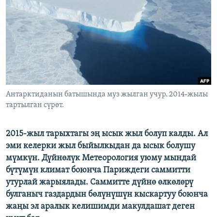
ОНЛАЙН ШЕРИНЕ
ЭЖЕ-СИҢДИЛЕР
АЗАТТЫК+
ЫҢГАЙСЫЗ СУРООЛОР
ЭЕ/АРнун бардык сайттары
Антарктиданын батышында муз жылган учур. 2014-жылы
тартылган сүрөт.
2015-жыл тарыхтагы эң ысык жыл болуп калды. Ал
эми келерки жыл быйылкыдан да ысык болушу
мүмкүн. Дүйнөлүк Метеорология уюму мындай
бүтүмүн климат боюнча Париждеги саммитти
утурлай жарыялады. Саммитте дүйнө өлкөлөрү
булганыч газдардын бөлүнүшүн кыскартуу боюнча
жаңы эл аралык келишимди макулдашат деген