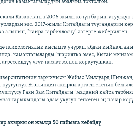
ңдеген камактагылардын абалына токтолгон.
екали Казакстанга 2006-жылы көчүп барып, атуулдук 
урлардан эле. 2017-жылы Кытайдагы туугандарын көр
а алынып, "кайра тарбиялоочу" лагерге жиберилген.
дө психологиялык кысымга учурап, абдан кыйналганы
нда, камактагыларды "шариятка эмес, Кытай мыйза
н агрессивдүү үгүт-насаат менен коркутушкан.
иверситетинин тарыхчысы Жеймс Миллуард Шинжаң
 куугунтук Бээжиндин акыркы аргасы экенин белги
муштуусу Раян Зам Кытайдагы "маданий кайра тарбия
мзат тарыхындагы адам укугун тепсеген эң начар көр
өр акыркы он жылда 50 пайызга көбөйдү