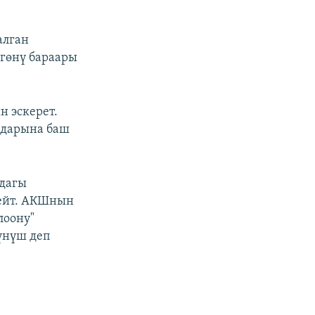
алган
гөнү бараары
н эскерет.
мдарына баш
дагы
лейт. АКШнын
лоону"
үнүш деп