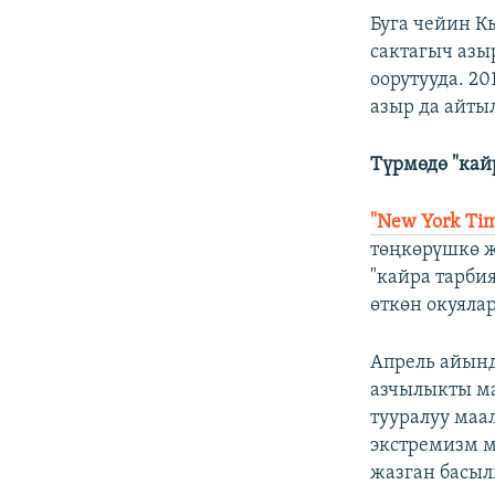
Буга чейин К
сактагыч аз
оорутууда. 2
азыр да айты
Түрмөдө "кай
"New York Ti
төңкөрүшкө ж
"кайра тарби
өткөн окуялар
Апрель айынд
азчылыкты ма
тууралуу маа
экстремизм м
жазган басы