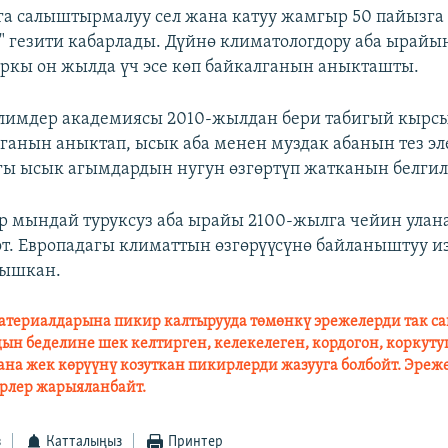
а салыштырмалуу сел жана катуу жамгыр 50 пайызга
" гезити кабарлады. Дүйнө климатологдору аба ырай
ыркы он жылда үч эсе көп байкалганын аныкташты.
лимдер академиясы 2010-жылдан бери табигый кырсы
ганын аныктап, ысык аба менен муздак абанын тез эл
ы ысык агымдардын нугун өзгөртүп жатканын белгил
 мындай туруксуз аба ырайы 2100-жылга чейин ула
. Европадагы климаттын өзгөрүүсүнө байланыштуу из
тышкан.
атериалдарына пикир калтырууда төмөнкү эрежелерди так с
дын беделине шек келтирген, келекелеген, кордогон, коркуту
на жек көрүүнү козуткан пикирлерди жазууга болбойт. Эреж
рлер жарыяланбайт.
з
Катталыңыз
Принтер