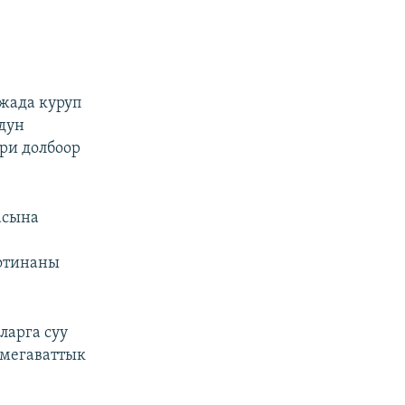
жада куруп
дун
ри долбоор
асына
отинаны
ларга суу
 мегаваттык