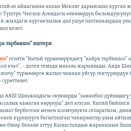
ытай өз аймагынан аккан Меконг дарыясына курган ж
ыр Түштүк-Чыгыш Азиядагы өлкөлөрдүн басымдуусуну
016-жылдагы кургакчылык дал ушул плотиналардан ула
лып келет.
ра тарбиялоо" иштери
mes"
гезити "Кытай түрмөлөрүндөгү "кайра тарбиялоо"
ол ачат", - деген темада макала жарыялады. Анда Ш
ялоочу" түрмөлөргө жатып чыккан уйгур тектүүлөрдү
 сүрөттөлөт.
а АКШ Шинжаңдагы окуяларды "заманбап дүйнөдөгү 
ссалык камаган көрүнүш" деп атаган. Кытай бийлиги 
лымат бербегени менен коомчулукта сепаратизм, дин
енен күрөшүүгө багытталган чакырыктар улам айтыл
лма Өмир Бекали аттуу Казакстандын жаранынын баш