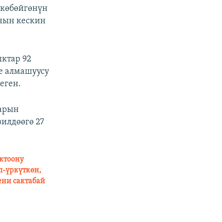
 көбөйгөнүн
ынын кескин
ктар 92
е алмашуусу
еген.
нарын
илдөөгө 27
актоону
п-үркүткөн,
ени сактабай