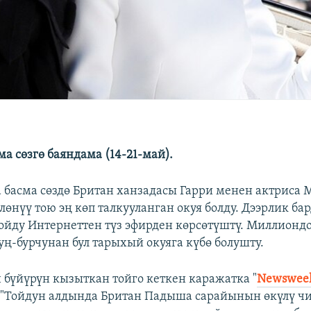
а сөзгө баяндама (14-21-май).
а басма сөздө Британ ханзадасы Гарри менен актриса 
өнүү тою эң көп талкууланган окуя болду. Дээрлик ба
ойду Интернеттен түз эфирден көрсөтүштү. Миллионд
уң-бурчунан бул тарыхый окуяга күбө болушту.
 бүйүрүн кызыткан тойго кеткен каражатка "
Newswee
. "Тойдун алдында Британ Падыша сарайынын өкүлү ч