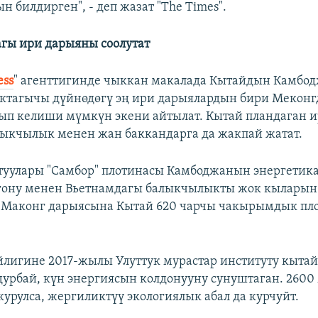
н билдирген", - деп жазат "The Times".
гы ири дарыяны соолутат
ess
" агенттигинде чыккан макалада Кытайдын Камбод
актагычы дүйнөдөгү эң ири дарыялардын бири Меконг
ып келиши мүмкүн экени айтылат. Кытай пландаган и
ыкчылык менен жан баккандарга да жакпай жатат.
уулары "Самбор" плотинасы Камбоджанын энергетик
лгону менен Вьетнамдагы балыкчылыкты жок кыларын
 Маконг дарыясына Кытай 620 чарчы чакырымдык пл
лигине 2017-жылы Улуттук мурастар институту кытай
дурбай, күн энергиясын колдонууну сунуштаган. 2600
курулса, жергиликтүү экологиялык абал да курчуйт.