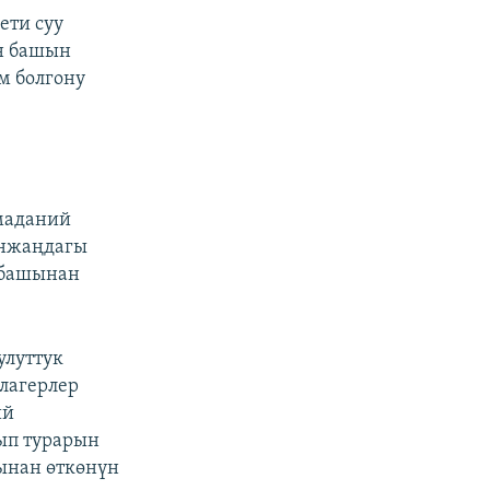
ети суу
н башын
м болгону
 маданий
инжаңдагы
н башынан
улуттук
лагерлер
ий
ып турарын
ынан өткөнүн