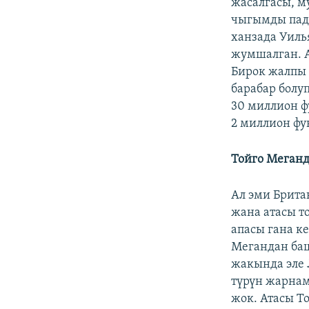
жасалгасы, м
чыгымды пады
ханзада Уиль
жумшалган. 
Бирок жалпы 
барабар болу
30 миллион ф
2 миллион фун
Тойго Меган
Ал эми Брит
жана атасы т
апасы гана к
Мегандан баш
жакында эле 
түрүн жарнам
жок. Атасы Т