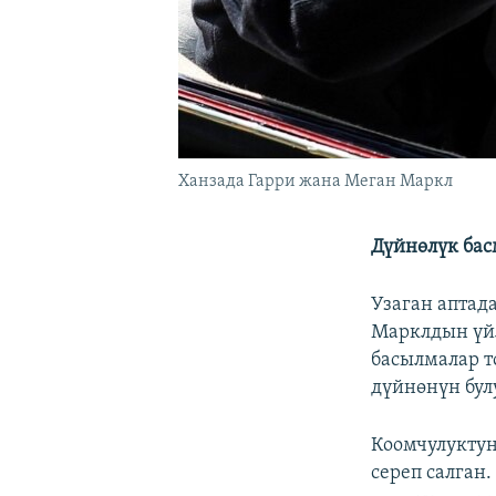
Ханзада Гарри жана Меган Маркл
Дүйнөлүк басм
Узаган аптад
Марклдын үйл
басылмалар т
дүйнөнүн бул
Коомчулуктун
сереп салган