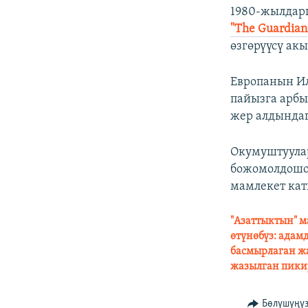
1980-жылдарг
"The Guardian
өзгөрүүсү ак
Европанын И
пайызга арбы
жер алдындаг
Окумуштуулар
божомолдошот
мамлекет ка
"Азаттыктын" м
өтүнөбүз: адам
басмырлаган жа
жазылган пики
Бөлүшүңү