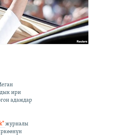
Меган
рдык ири
огон адамдар
k"
журналы
иркөөнүн