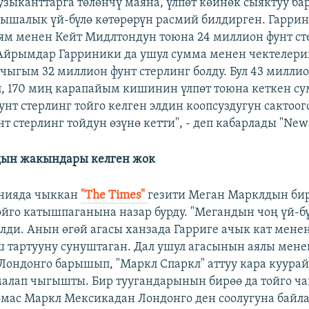
узыканттарга төлөнчү маяна, үлпөт көйнөк сыяктуу ба
шалык үй-бүлө көтөрөрүн расмий билдирген. Гаррин
ям менен Кейт Мидлтондун тоюна 24 миллион фунт ст
Айрымдар Гарриники да ушул сумма менен чектелери
чыгым 32 миллион фунт стерлинг болду. Бул 43 миллио
п, 170 миң карапайым кишинин үлпөт тоюна кеткен су
унт стерлинг тойго келген элдин коопсуздугун сактоо
т стерлинг тойдун өзүнө кетти", - деп кабарлады "New
дын жакындары келген жок
анияда чыккан
"The Times"
гезити Меган Марклдын би
ойго катышпаганына назар бурду. "Мегандын чоң үй-б
елди. Анын өгөй агасы ханзада Гарриге ачык кат мене
 тартууну сунуштаган. Дал ушул агасынын аялы мене
Лондонго барышып, "Маркл Спаркл" аттуу кара куур
алап чыгышты. Бир туугандарынын бирөө да тойго ч
омас Маркл Мексикадан Лондонго ден соолугуна байл