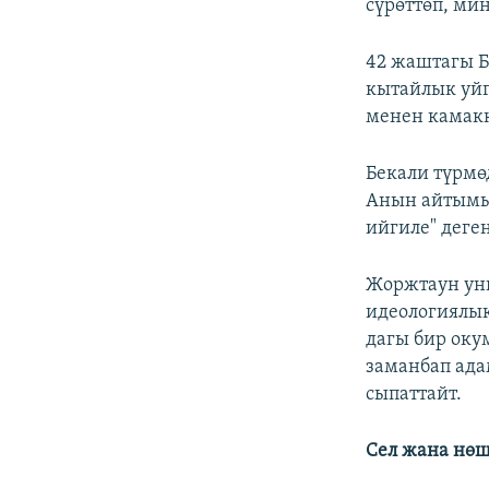
сүрөттөп, ми
42 жаштагы Б
кытайлык уйг
менен камакк
Бекали түрмө
Анын айтымы
ийгиле" деге
Жоржтаун ун
идеологиялык
дагы бир оку
заманбап ада
сыпаттайт.
Сел жана нөш