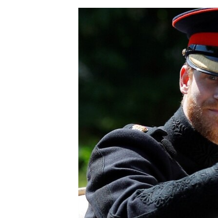
ЭЖЕ-СИҢДИЛЕР
АЗАТТЫК+
ЫҢГАЙСЫЗ СУРООЛОР