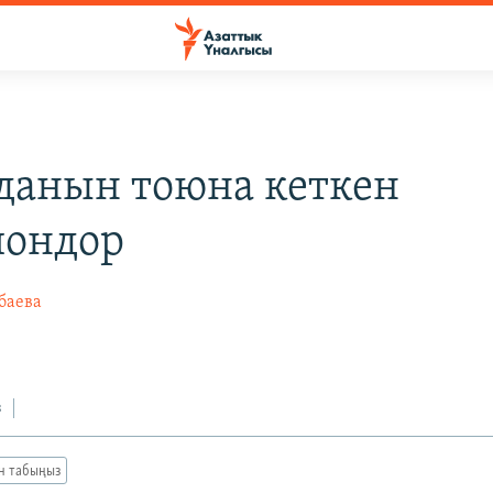
данын тоюна кеткен
иондор
баева
з
ан табыңыз