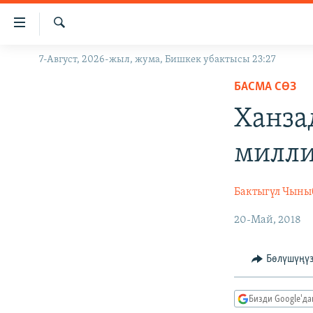
Линктер
Мазмунга
өтүңүз
Издөө
7-Август, 2026-жыл, жума, Бишкек убактысы 23:27
ЖАҢЫЛЫКТАР
Навигацияга
өтүңүз
БАСМА СӨЗ
КЫРГЫЗСТАН
Издөөгө
Ханза
ДҮЙНӨ
КЫРГЫЗСТАН
салыңыз
УКРАИНА
САЯСАТ
ДҮЙНӨ
милл
АТАЙЫН ИЛИКТӨӨ
ЭКОНОМИКА
БОРБОР АЗИЯ
ТВ ПРОГРАММАЛАР
МАДАНИЯТ
Бактыгүл Чыны
ПОДКАСТ
БҮГҮН АЗАТТЫКТА
20-Май, 2018
ӨЗГӨЧӨ ПИКИР
ЭКСПЕРТТЕР ТАЛДАЙТ
Бөлүшүңү
БИЗ ЖАНА ДҮЙНӨ
ДАНИСТЕ
Бизди Google'д