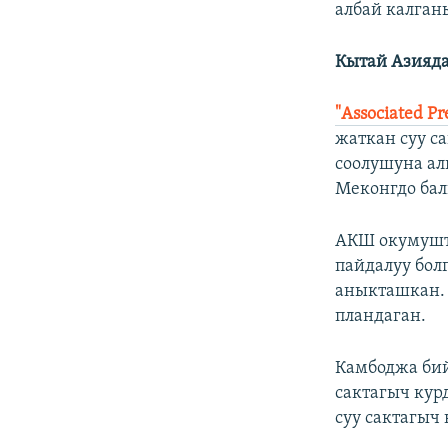
албай калганы
Кытай Азияда
"Associated Pr
жаткан суу с
соолушуна ал
Меконгдо бал
АКШ окумушт
пайдалуу бо
аныкташкан.
пландаган.
Камбоджа бий
сактагыч кур
суу сактагыч 