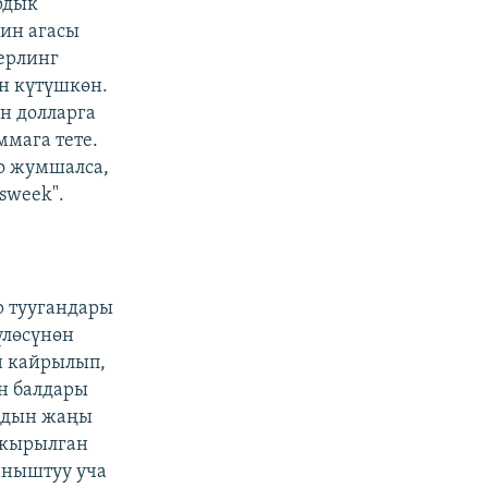
рдык
ин агасы
ерлинг
н күтүшкөн.
н долларга
ммага тете.
го жумшалса,
sweek".
р туугандары
үлөсүнөн
н кайрылып,
н балдары
айдын жаңы
акырылган
аныштуу уча