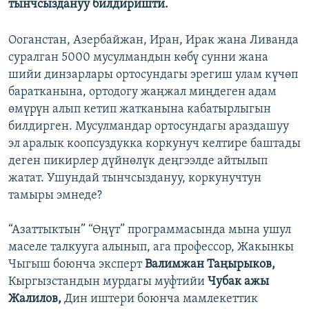
тынчсыздануу билдиришти.
Ооганстан, Азербайжан, Иран, Ирак жана Ливанда
суралган 5000 мусулмандын көбү сунни жана
шийи динзарлары ортосундагы эрегиш улам күчөп
баратканына, ортодогу жаңжал миңдеген адам
өмүрүн алып кетип жатканына кабатырлыгын
билдирген. Мусулмандар ортосундагы араздашуу
эл аралык коопсуздукка коркунуч келтире баштады
деген пикирлер дүйнөлүк деңгээлде айтылып
жатат. Ушундай тынчсыздануу, коркунучтун
тамыры эмнеде?
“Азаттыктын” “Өңүт” программасында мына ушул
маселе талкууга алынып, ага профессор, Жакынкы
Чыгыш боюнча эксперт
Валимжан Таңырыков,
Кыргызстандын мурдагы муфтийи
Чубак ажы
Жалилов,
Дин иштери боюнча мамлекеттик