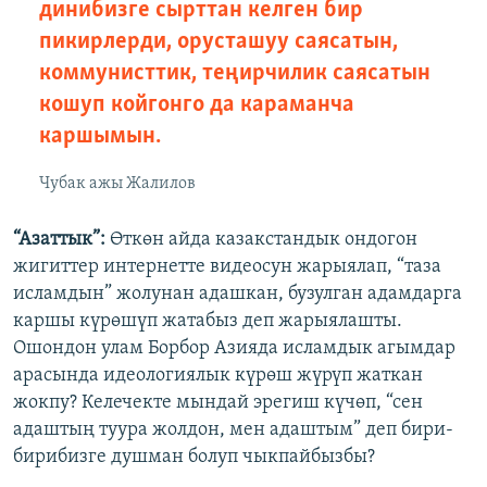
динибизге сырттан келген бир
пикирлерди, орусташуу саясатын,
коммунисттик, теңирчилик саясатын
кошуп койгонго да караманча
каршымын.
Чубак ажы Жалилов
“Азаттык”:
Өткөн айда казакстандык ондогон
жигиттер интернетте видеосун жарыялап, “таза
исламдын” жолунан адашкан, бузулган адамдарга
каршы күрөшүп жатабыз деп жарыялашты.
Ошондон улам Борбор Азияда исламдык агымдар
арасында идеологиялык күрөш жүрүп жаткан
жокпу? Келечекте мындай эрегиш күчөп, “сен
адаштың туура жолдон, мен адаштым” деп бири-
бирибизге душман болуп чыкпайбызбы?