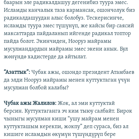
баарын эле радикалдашуу дегенибиз туура эмес.
Исламды канчалык таза кармансак, ошончолук биз
радикалдашуудан алыс болобуз. Тескерисинче,
исламды туура эмес түшүнүп, же кайсы бир саясий
максаттарда пайдаланып ийгенде радикал топтор
пайда болот. Экинчиден, Нооруз майрамы
мусулмандардын майрамы эмес экени анык. Бул
жөнүндө хадистерде да айтылат.
“Азаттык”:
Чубак ажы, ошондо президент Атамбаев
да элди Нооруз майрамы менен куттуктаган үчүн
мусулман болбой калабы?
Чубак ажы Жалилов:
Жок, ал эми куттуктай
берсин. Куттуктаганга эч ким тыюу салбайт. Бирок
чыныгы мусулман киши “ушу майрам менен
куттукташым керекпи, жокпу” деп сураса, биз ал
кишиге исламдын өкүмүн түшүндүрүп бере