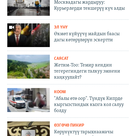
Москвадагы жардыруу:
Курьерлерди текшерүү күч алды
ЭЛ ҮНҮ
Өкмөт күйүүчү майдын баасы
дагы көтөрүлөрүн эскертти
САЯСАТ
Жетим-Тоо: Темир кендин
тегерегиндеги талкуу эмнени
каңкуулайт?
КООМ
"Абалы өтө оор". Түндүк Кипрде
кыргызстандык кызга кол салуу
болду
ӨЗГӨЧӨ ПИКИР
Көрүнүктүү тарыхнаамачы