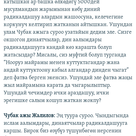
катышкан ар башка өлкөдөгү 5000дей
мусулмандын жарымынан көбү диний
радикалдашуу алардын жашоосуна, келечегине
коркунуч келтирип жатканын айтышкан. Ушундан
улам Чубак ажыга суроо узатайын дедим эле. Сизге
окшогон динаятчылар, дин аалымдары
радикалдашууга кандай көз карашта болуп
жатасыздар? Мисалы, сиз муфтий болуп турганда
“Нооруз майрамы менен куттуктагандар жана
андай куттуктоону кабыл алгандар динден чыгат”
деп фатва берген экенсиз. Ушундай эле фатва жаңы
жыл майрамына карата да чыгарылыптыр.
Ушундай чечимдер ички араздашуу, ички
эрегишке салым кошуп жаткан жокпу?
Чубак ажы Жалилов:
Эң туура суроо. Чындыгында
ислам аалымдары, динаятчылар радикалдашууга
каршы. Бирок биз өзүбүз түшүнбөгөн нерсенин