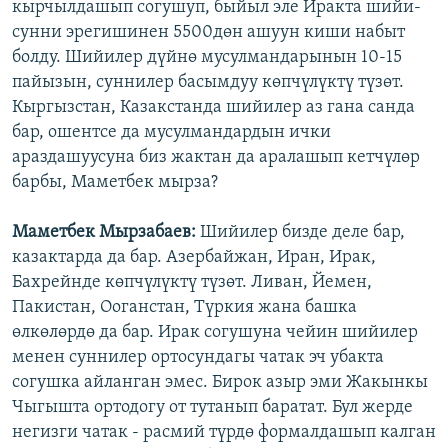
кырчылдашып согушуп, быйыл эле Иракта шийи-
сунни эрегишинен 5500дөн ашуун киши набыт
болду. Шийилер дүйнө мусулмандарынын 10-15
пайызын, суннилер басымдуу көпчүлүктү түзөт.
Кыргызстан, Казакстанда шийилер аз гана санда
бар, ошентсе да мусулмандардын ички
араздашуусуна биз жактан да аралашып кетчүлөр
барбы, Маметбек мырза?
Маметбек Мырзабаев:
Шийилер бизде деле бар,
казактарда да бар. Азербайжан, Иран, Ирак,
Бахрейнде көпчүлүктү түзөт. Ливан, Йемен,
Пакистан, Ооганстан, Түркия жана башка
өлкөлөрдө да бар. Ирак согушуна чейин шийилер
менен суннилер ортосундагы чатак эч убакта
согушка айланган эмес. Бирок азыр эми Жакынкы
Чыгышта ортодогу от тутанып баратат. Бул жерде
негизги чатак - расмий түрдө формалдашып калган