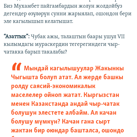
Биз Мухамбет пайгамбардын жолун жолдойбуз
дегендер өзүлөрүн сунни жарыялап, ошондон бери
эле кагылышып келатышат.
“Азаттык”:
Чубак ажы, талаштын баары ушул VII
кылымдагы мураскердин тегерегиндеги чыр-
чатакка барып такалабы?
Мындай кагылышуулар Жакынкы
Чыгышта болуп атат. Ал жерде башкы
ролду саясий-экономикалык
маселелер ойноп жатат. Кыргызстан
менен Казакстанда андай чыр-чатак
болушун элестете албайм. Ал качан
болушу мүмкүн? Качан гана сырт
жактан бир оюндар башталса, ошондо