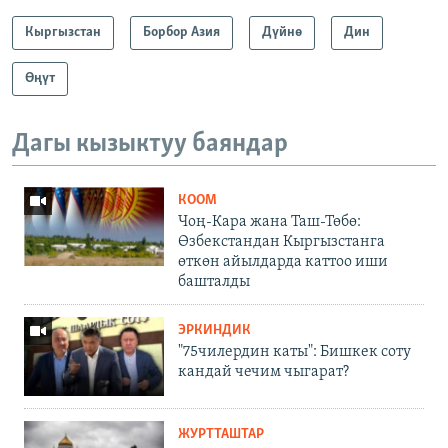
Кыргызстан
Борбор Азия
Дүйнө
Дин
Өңүт
Дагы кызыктуу баяндар
КООМ
Чоң-Кара жана Таш-Төбө:
Өзбекстандан Кыргызстанга
өткөн айылдарда каттоо иши
башталды
ЭРКИНДИК
"75чилердин каты": Бишкек соту
кандай чечим чыгарат?
ЖУРТТАШТАР