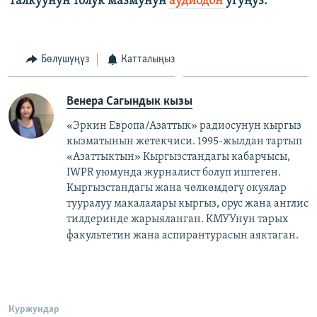
Талкуунун толук мазмунун
аудиодон
угуңуз.
Бөлүшүңүз
Катталыңыз
Венера Сагындык кызы
«Эркин Европа/Азаттык» радиосунун кыргыз
кызматынын жетекчиси. 1995-жылдан тартып
«Азаттыктын» Кыргызстандагы кабарчысы,
IWPR уюмунда журналист болуп иштеген.
Кыргызстандагы жана чөлкөмдөгү окуялар
тууралуу макалалары кыргыз, орус жана англис
тилдеринде жарыяланган. КМУУнун тарых
факультетин жана аспирантурасын аяктаган.​
Куржундар