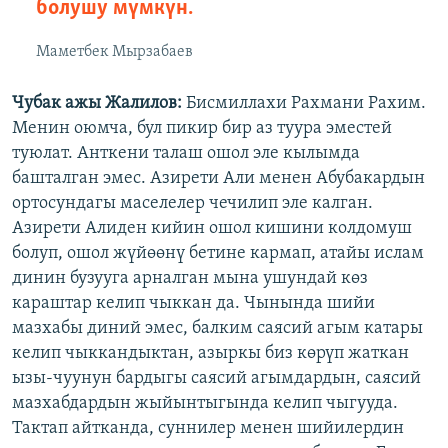
болушу мүмкүн.
Маметбек Мырзабаев
Чубак ажы Жалилов:
Бисмиллахи Рахмани Рахим.
Менин оюмча, бул пикир бир аз туура эместей
туюлат. Анткени талаш ошол эле кылымда
башталган эмес. Азирети Али менен Абубакардын
ортосундагы маселелер чечилип эле калган.
Азирети Алиден кийин ошол кишини колдомуш
болуп, ошол жүйөөнү бетине кармап, атайы ислам
динин бузууга арналган мына ушундай көз
караштар келип чыккан да. Чынында шийи
мазхабы диний эмес, балким саясий агым катары
келип чыккандыктан, азыркы биз көрүп жаткан
ызы-чуунун бардыгы саясий агымдардын, саясий
мазхабдардын жыйынтыгында келип чыгууда.
Тактап айтканда, суннилер менен шийилердин