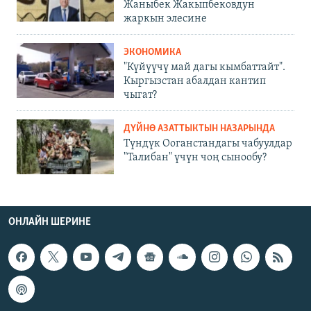
Жаныбек Жакыпбековдун
жаркын элесине
ЭКОНОМИКА
"Күйүүчү май дагы кымбаттайт".
Кыргызстан абалдан кантип
чыгат?
ДҮЙНӨ АЗАТТЫКТЫН НАЗАРЫНДА
Түндүк Ооганстандагы чабуулдар
"Талибан" үчүн чоң сынообу?
ОНЛАЙН ШЕРИНЕ