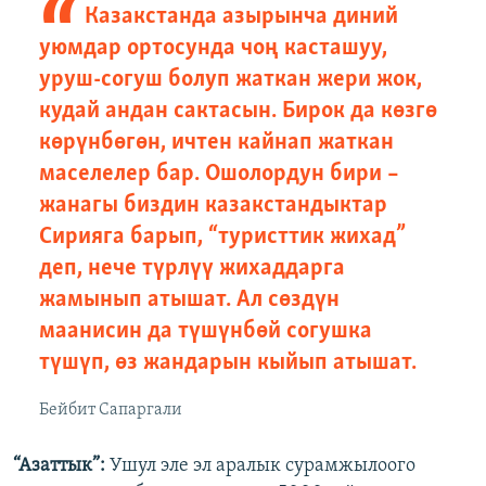
Казакстанда азырынча диний
уюмдар ортосунда чоң касташуу,
уруш-согуш болуп жаткан жери жок,
кудай андан сактасын. Бирок да көзгө
көрүнбөгөн, ичтен кайнап жаткан
маселелер бар. Ошолордун бири –
жанагы биздин казакстандыктар
Сирияга барып, “туристтик жихад”
деп, нече түрлүү жихаддарга
жамынып атышат. Ал сөздүн
маанисин да түшүнбөй согушка
түшүп, өз жандарын кыйып атышат.
Бейбит Сапаргали
“Азаттык”:
Ушул эле эл аралык сурамжылоого