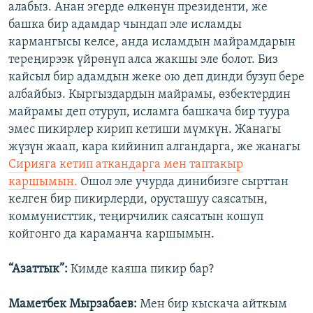
алабыз. Анан эгерде өлкөнүн президенти, же
башка бир адамдар чындап эле исламды
кармангысы келсе, анда исламдын майрамдарын
тереңирээк үйрөнүп алса жакшы эле болот. Биз
кайсыл бир адамдын жеке ою деп динди бузуп бере
албайбыз. Кыргыздардын майрамы, өзбектердин
майрамы деп отуруп, исламга башкача бир туура
эмес пикирлер кирип кетиши мүмкүн. Жанагы
жүзүн жаап, кара кийинип алгандарга, же жанагы
Сирияга кетип аткандарга мен таптакыр
каршымын.
Ошол эле учурда динибизге сырттан
келген бир пикирлерди, орусташуу саясатын,
коммунисттик, теңирчилик саясатын кошуп
койгонго да караманча каршымын.
“Азаттык”:
Кимде каяша пикир бар?
Маметбек Мырзабаев:
Мен бир кыскача айткым