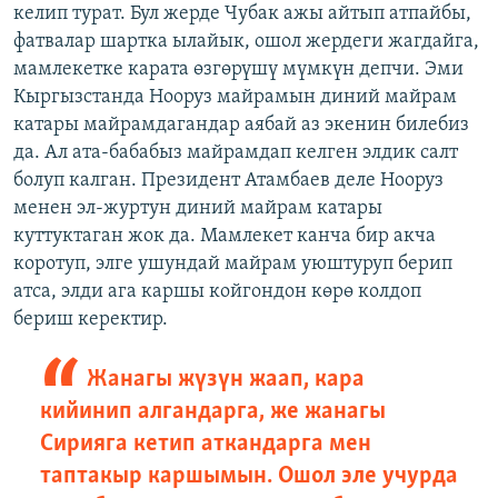
келип турат. Бул жерде Чубак ажы айтып атпайбы,
фатвалар шартка ылайык, ошол жердеги жагдайга,
мамлекетке карата өзгөрүшү мүмкүн депчи. Эми
Кыргызстанда Нооруз майрамын диний майрам
катары майрамдагандар аябай аз экенин билебиз
да. Ал ата-бабабыз майрамдап келген элдик салт
болуп калган. Президент Атамбаев деле Нооруз
менен эл-журтун диний майрам катары
куттуктаган жок да. Мамлекет канча бир акча
коротуп, элге ушундай майрам уюштуруп берип
атса, элди ага каршы койгондон көрө колдоп
бериш керектир.
Жанагы жүзүн жаап, кара
кийинип алгандарга, же жанагы
Сирияга кетип аткандарга мен
таптакыр каршымын. Ошол эле учурда