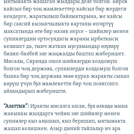
ынтымакта жашаган жылдары деле болгон. Бирок
кайсыл бир чоң мамлекеттер кайсыл бир жердеги
кендерге, жаратылыш байлыктарына, же кайсы
бир саясий кызыкчылыкта картаны өзгөртүү
максатында өтө бир назик нерсе – шийилер менен
суннилердин ортосундагы жараны ырбаткысы
келишет да, тынч жаткан мусулмандар өзүлөрү
билип-билбей эле жаңжалды баштап жиберишет.
Мисалы, Сирияда ошол шийилерди колдомуш
болгон чоң держава, суннилерди колдомуш болгон
башка бир чоң держава экөө курал-жаракты сынап
көрүш үчүн бул мамлекетти бир чоң полигонго
айландырып жиберишти.
“Азаттык”:
Иракты мисалга алсак, бул өлкөдө мына
жакынкы жылдарга чейин эле шийилер менен
суннилер кыз алышып, кыз беришип, ынтымакта
жашап келишкен. Азыр диний тайпалар ич ара