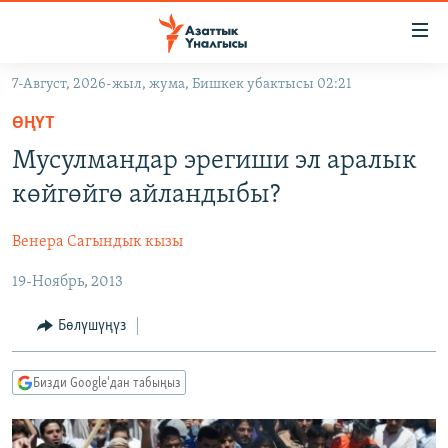
Линктер
Мазмунга
өтүңүз
7-Август, 2026-жыл, жума, Бишкек убактысы 02:21
Навигацияга
ЖАҢЫЛЫКТАР
өтүңүз
ӨҢҮТ
КЫРГЫЗСТАН
Издөөгө
Мусулмандар эрегиши эл аралык
салыңыз
ДҮЙНӨ
КЫРГЫЗСТАН
көйгөйгө айландыбы?
УКРАИНА
САЯСАТ
ДҮЙНӨ
Венера Сагындык кызы
АТАЙЫН ИЛИКТӨӨ
ЭКОНОМИКА
БОРБОР АЗИЯ
19-Ноябрь, 2013
ТВ ПРОГРАММАЛАР
МАДАНИЯТ
ПОДКАСТ
БҮГҮН АЗАТТЫКТА
Бөлүшүңүз
ӨЗГӨЧӨ ПИКИР
ЭКСПЕРТТЕР ТАЛДАЙТ
Бизди Google'дан табыңыз
БИЗ ЖАНА ДҮЙНӨ
Русский
ДАНИСТЕ