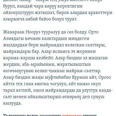
буруп, кандай чара көрүү керектигин
ойлонуштуруп жатышат, бирок алардан аракеттери
азырынча аябай байоо болуп турат.
Жанараак Нооруз тууралуу да сөз болду. Орто
Азиядагы көчмөн калктардын миңдеген
жылдардан бери майрамдап келаткан салттары,
майрамдары бар. Алар исламга эч жеринен
карама-каршы келбейт. Алар биздин эл жашаган
жердин, аба-ырайынын, жаратылыштын
өзгөчөлүгүнөн келип чыккан майрам-салттар.
Азыр биздин жаңы муфтийибиз Курман айт, Орозо
айтта тек гана аянтка чогулуп, айт намаз окуп
тарап кетпей, ошол майрамдарды да улуттук каада-
салт менен айкалыштырып өткөрөлү деп сунуш
кылууда.