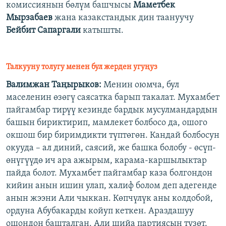
комиссиянын бөлүм башчысы
Маметбек
Мырзабаев
жана казакстандык дин таануучу
Бейбит Сапаргали
катышты.
Талкууну толугу менен бул жерден угуңуз
Валимжан Таңырыков:
Менин оюмча, бул
маселенин өзөгү саясатка барып такалат. Мухамбет
пайгамбар тирүү кезинде бардык мусулмандардын
башын бириктирип, мамлекет болбосо да, ошого
окшош бир биримдикти түптөгөн. Кандай болбосун
окууда – ал диний, саясий, же башка болобу - өсүп-
өнүгүүдө ич ара ажырым, карама-каршылыктар
пайда болот. Мухамбет пайгамбар каза болгондон
кийин анын ишин улап, халиф болом деп адегенде
анын жээни Али чыккан. Көпчүлүк аны колдобой,
ордуна Абубакарды койуп кеткен. Араздашуу
ошондон башталган. Али шийа партиясын түзөт.