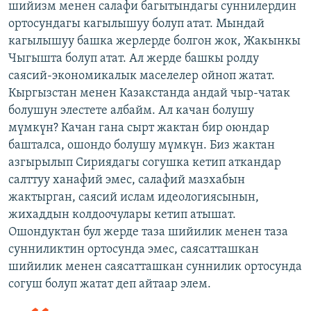
шийизм менен салафи багытындагы суннилердин
ортосундагы кагылышуу болуп атат. Мындай
кагылышуу башка жерлерде болгон жок, Жакынкы
Чыгышта болуп атат. Ал жерде башкы ролду
саясий-экономикалык маселелер ойноп жатат.
Кыргызстан менен Казакстанда андай чыр-чатак
болушун элестете албайм. Ал качан болушу
мүмкүн? Качан гана сырт жактан бир оюндар
башталса, ошондо болушу мүмкүн. Биз жактан
азгырылып Сириядагы согушка кетип аткандар
салттуу ханафий эмес, салафий мазхабын
жактырган, саясий ислам идеологиясынын,
жихаддын колдоочулары кетип атышат.
Ошондуктан бул жерде таза шийилик менен таза
сунниликтин ортосунда эмес, саясатташкан
шийилик менен саясатташкан суннилик ортосунда
согуш болуп жатат деп айтаар элем.