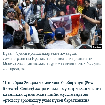
ОНЛАЙН ШЕРИНЕ
ЭЖЕ-СИҢДИЛЕР
АЗАТТЫК+
ЫҢГАЙСЫЗ СУРООЛОР
ЭЕ/АРнун бардык сайттары
Ирак -- Сунни мусулмандар өкмөткө каршы
демонстрацияда Ирандын ошол кездеги президенти
Махмуд Ахмединежаддын сүрөтүн өрттөп жатат. Фаллужа,
26-апрель, 2013.
11-ноябрда Эл аралык изилдөө борборунун (Pew
Research Center) жаңы изилдөөсү жарыяланып, ага
катышкан сунни жана шийи мусулмандары
ортодогу араздашуу улам күчөп баратканына