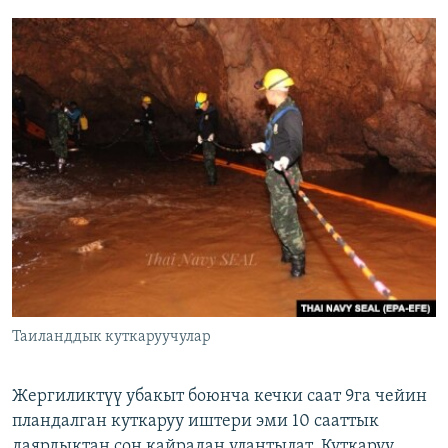
Таиланддык куткаруучулар
Жергиликтүү убакыт боюнча кечки саат 9га чейин
пландалган куткаруу иштери эми 10 сааттык
даярдыктан соң кайрадан улантылат. Куткаруу