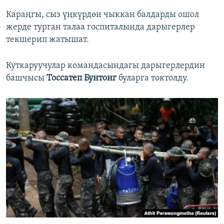
Караңгы, сыз үңкүрдөн чыккан балдарды ошол
жерде турган талаа госпиталында дарыгерлер
текшерип жатышат.
Куткаруучулар командасындагы дарыгерлердин
башчысы
Тоссатеп Бунтонг
буларга токтолду.