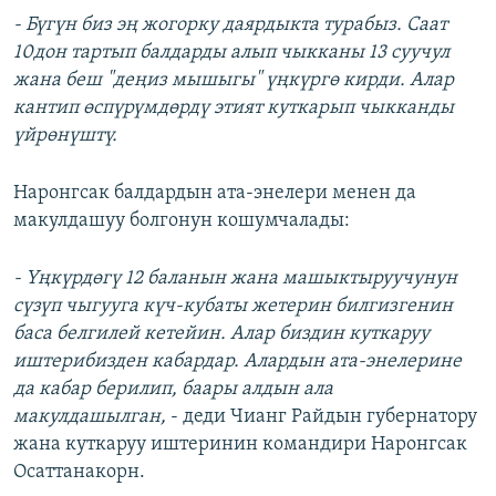
- Бүгүн биз эң жогорку даярдыкта турабыз. Саат
10дон тартып балдарды алып чыкканы 13 суучул
жана беш "деңиз мышыгы" үңкүргө кирди. Алар
кантип өспүрүмдөрдү этият куткарып чыкканды
үйрөнүштү.
Наронгсак балдардын ата-энелери менен да
макулдашуу болгонун кошумчалады:
- Үңкүрдөгү 12 баланын жана машыктыруучунун
сүзүп чыгууга күч-кубаты жетерин билгизгенин
баса белгилей кетейин. Алар биздин куткаруу
иштерибизден кабардар. Алардын ата-энелерине
да кабар берилип, баары алдын ала
макулдашылган,
- деди Чианг Райдын губернатору
жана куткаруу иштеринин командири Наронгсак
Осаттанакорн.