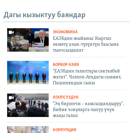
Дагы кызыктуу баяндар
ЭКОНОМИКА
ЕАЭБдин жыйыны: Кыргыз
өкмөтү азык-түлүктүн баасына
тынчсызданат
БОРБОР АЗИЯ
"ЕАЭБдин талаптары сакталбай
жатат". Чолпон-Атадагы саммит,
Пашиняндын сыны
КООПСУЗДУК
"Эң биринчи – камсыздандыруу".
Бийик чокуларга чыгуу үчүн
жаңы талап
КОРРУПЦИЯ