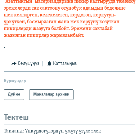
"Азаттыктын" материалдарына пикир калтырууда төмөнкү
эрежелерди так сактоону өтүнөбүз: адамдын беделине
шек келтирген, келекелеген, кордогон, коркутуп-
үркүткөн, басмырлаган жана жек көрүүнү козуткан
пикирлерди жазууга болбойт. Эрежени сактабай
жазылган пикирлер жарыяланбайт.
.
Бөлүшүңүз
Катталыңыз
Куржундар
Дүйнө
Макалалар архиви
Тектеш
Таиланд: Үңкүрдөгүлөрдүн үмүтү үзүлө элек