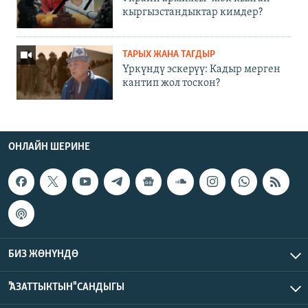
кыргызстандыктар кимдер?
ТАРЫХ ЖАНА ТАГДЫР
Үркүндү эскерүү: Кадыр мерген
кантип жол тоскон?
ОНЛАЙН ШЕРИНЕ
БИЗ ЖӨНҮНДӨ
"АЗАТТЫКТЫН" САНДЫГЫ