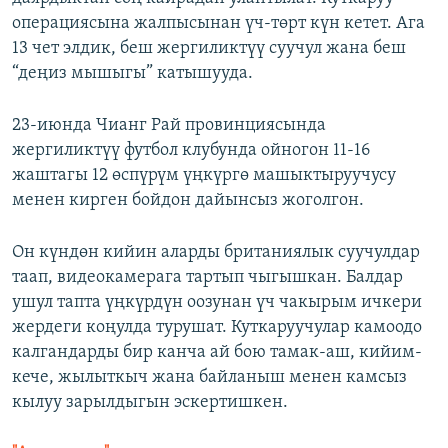
операциясына жалпысынан үч-төрт күн кетет. Ага
13 чет элдик, беш жергиликтүү суучул жана беш
“деңиз мышыгы” катышууда.
23-июнда Чианг Рай провинциясында
жергиликтүү футбол клубунда ойногон 11-16
жаштагы 12 өспүрүм үңкүргө машыктыруучусу
менен кирген бойдон дайынсыз жоголгон.
Он күндөн кийин аларды британиялык суучулдар
таап, видеокамерага тартып чыгышкан. Балдар
ушул тапта үңкүрдүн оозунан үч чакырым ичкери
жердеги коңулда турушат. Куткаруучулар камоодо
калгандарды бир канча ай бою тамак-аш, кийим-
кече, жылыткыч жана байланыш менен камсыз
кылуу зарылдыгын эскертишкен.