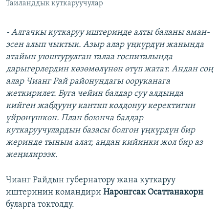
Таиланддык куткаруучулар
- Алгачкы куткаруу иштеринде алты баланы аман-
эсен алып чыктык. Азыр алар үңкүрдүн жанында
атайын уюштурулган талаа госпиталында
дарыгерлердин көзөмөлүнөн өтүп жатат. Андан соң
алар Чианг Рай районундагы ооруканага
жеткирилет. Буга чейин балдар суу алдында
кийген жабдууну кантип колдонуу керектигин
үйрөнүшкөн. План боюнча балдар
куткаруучулардын базасы болгон үңкүрдүн бир
жеринде тыным алат, андан кийинки жол бир аз
жеңилирээк.
Чианг Райдын губернатору жана куткаруу
иштеринин командири
Наронгсак Осаттанакорн
буларга токтолду.