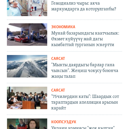
Гемодиализ чыры: акча
маркумдарга да которулганбы?
ЭКОНОМИКА
Мунай базарындагы каатчылык:
Өкмөт күйүүчү май дагы
кымбаттай турганын эскертти
САЯСАТ
"Мыкты даярдыгы барлар гана
чыксын". Жеңиш чокусу боюнча
жаңы талап
САЯСАТ
"75чилердин каты": Шаардык сот
тараптардын апелляция арызын
карайт
КООПСУЗДУК
Украин армиясы "жок кылган"