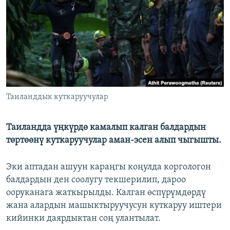
ОНЛАЙН ШЕРИНЕ
ЭЖЕ-СИҢДИЛЕР
АЗАТТЫК+
ЫҢГАЙСЫЗ СУРООЛОР
ЭЕ/АРнун бардык сайттары
Таиланддык куткаруучулар
Таиландда үңкүрдө камалып калган балдардын
төртөөнү куткаруучулар аман-эсен алып чыгышты.
Эки аптадан ашуун караңгы коңулда коргологон
балдардын ден соолугу текшерилип, дароо
ооруканага жаткырылды. Калган өспүрүмдөрдү
жана алардын машыктыруучусун куткаруу иштери
кийинки даярдыктан соң улантылат.