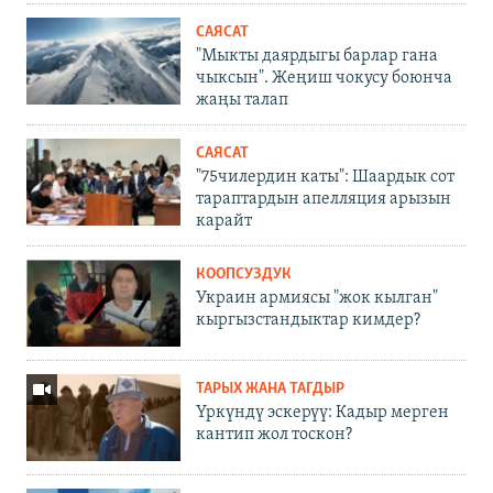
САЯСАТ
"Мыкты даярдыгы барлар гана
чыксын". Жеңиш чокусу боюнча
жаңы талап
САЯСАТ
"75чилердин каты": Шаардык сот
тараптардын апелляция арызын
карайт
КООПСУЗДУК
Украин армиясы "жок кылган"
кыргызстандыктар кимдер?
ТАРЫХ ЖАНА ТАГДЫР
Үркүндү эскерүү: Кадыр мерген
кантип жол тоскон?