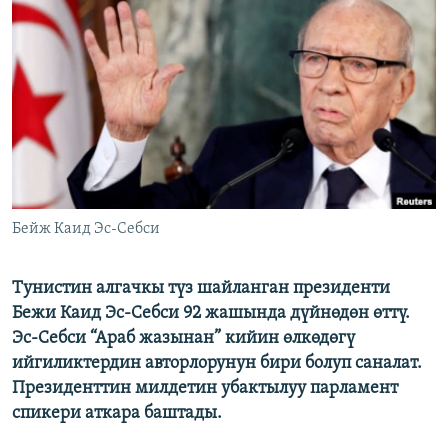
ОНЛАЙН ШЕРИНЕ
ЭЖЕ-СИҢДИЛЕР
АЗАТТЫК+
ЫҢГАЙСЫЗ СУРООЛОР
ЭЕ/АРнун бардык сайттары
Бейж Каид Эс-Себси
Тунистин алгачкы түз шайланган президенти
Бежи Каид Эс-Себси 92 жашында дүйнөдөн өттү.
Эс-Себси “Араб жазынан” кийин өлкөдөгү
ийгиликтердин авторлорунун бири болуп саналат.
Президенттин милдетин убактылуу парламент
спикери аткара баштады.