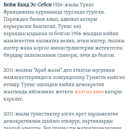
Бейж Каид Эс-Себси
1926-жылы Тунис
Франциянын курамында турганда туулган.
Парижден билим алып, адвокат катары
карьерасын баштаган. Тунис көз
карандысыздыкка ээ болгон 1956-жылдан кийин
мамлекеттик кызматка келип, ички иштер, тышкы
иштер жана коргоо министрликтерин жетектеген.
Өкүлдөр палатасынын спикери, элчи да болгон.
2011-жылкы “Араб жазы” деп аталган мусулман
мамлекеттериндеги толкундоолор Тунисти кыйгап
өтпөдү. Тунис ошондон кийин демократия
жаатында ийгиликке жеткен
жалгыз өлкө
катары
каралат.
2011-жылы тунистиктер алгач ирет парламентке
демократиялык шайлоо өткөрүп, партияларды
тандай алышты. Бул процессти жетектегендердин