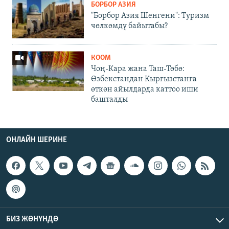
БОРБОР АЗИЯ
"Борбор Азия Шенгени": Туризм
чөлкөмдү байытабы?
КООМ
Чоң-Кара жана Таш-Төбө:
Өзбекстандан Кыргызстанга
өткөн айылдарда каттоо иши
башталды
ОНЛАЙН ШЕРИНЕ
БИЗ ЖӨНҮНДӨ