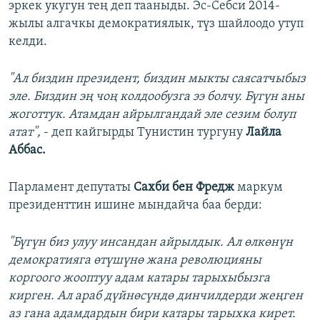
эркек укугун тең деп тааныды. Эс-Себси 2014-
жылы алгачкы демократиялык, түз шайлоодо утуп
келди.
"Ал биздин президент, биздин мыкты саясатчыбыз
эле. Биздин эң чоң колдообузга ээ болчу. Бүгүн аны
жоготтук. Атамдан айрылгандай эле сезим болуп
атат",
- деп кайгырды Тунистин тургуну
Лайла
Аббас.
Парламент депутаты
Сахби бен Фредж
маркум
президенттин ишине мындайча баа берди:
"Бүгүн биз улуу инсандан айрылдык. Ал өлкөнүн
демократияга өтүшүнө жана революцияны
коргоого жооптуу адам катары тарыхыбызга
кирген. Ал араб дүйнөсүндө динчилдерди жеңген
аз гана адамдардын бири катары тарыхка кирет.