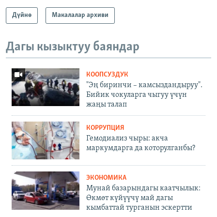
Дүйнө
Макалалар архиви
Дагы кызыктуу баяндар
КООПСУЗДУК
"Эң биринчи – камсыздандыруу".
Бийик чокуларга чыгуу үчүн
жаңы талап
КОРРУПЦИЯ
Гемодиализ чыры: акча
маркумдарга да которулганбы?
ЭКОНОМИКА
Мунай базарындагы каатчылык:
Өкмөт күйүүчү май дагы
кымбаттай турганын эскертти