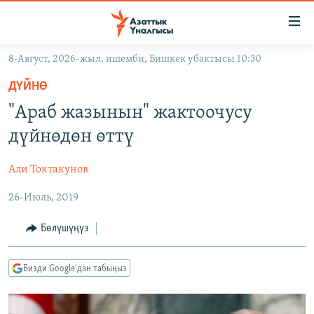
Линктер
Мазмунга
өтүңүз
8-Август, 2026-жыл, ишемби, Бишкек убактысы 10:30
Навигацияга
ЖАҢЫЛЫКТАР
өтүңүз
ДҮЙНӨ
КЫРГЫЗСТАН
Издөөгө
"Араб жазынын" жактоочусу
салыңыз
ДҮЙНӨ
КЫРГЫЗСТАН
дүйнөдөн өттү
УКРАИНА
САЯСАТ
ДҮЙНӨ
Али Токтакунов
АТАЙЫН ИЛИКТӨӨ
ЭКОНОМИКА
БОРБОР АЗИЯ
26-Июль, 2019
ТВ ПРОГРАММАЛАР
МАДАНИЯТ
ПОДКАСТ
БҮГҮН АЗАТТЫКТА
Бөлүшүңүз
ӨЗГӨЧӨ ПИКИР
ЭКСПЕРТТЕР ТАЛДАЙТ
Бизди Google'дан табыңыз
БИЗ ЖАНА ДҮЙНӨ
Русский
ДАНИСТЕ