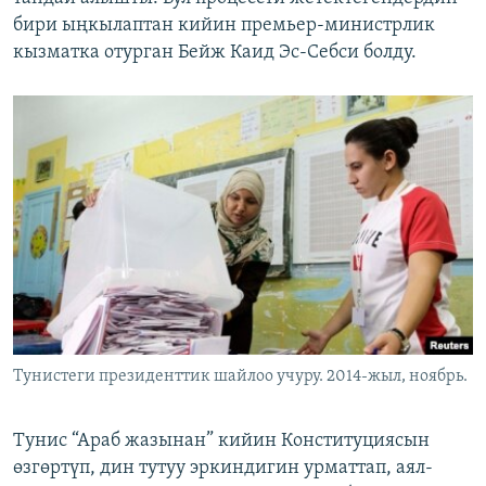
бири ыңкылаптан кийин премьер-министрлик
кызматка отурган Бейж Каид Эс-Себси болду.
Тунистеги президенттик шайлоо учуру. 2014-жыл, ноябрь.
Тунис “Араб жазынан” кийин Конституциясын
өзгөртүп, дин тутуу эркиндигин урматтап, аял-