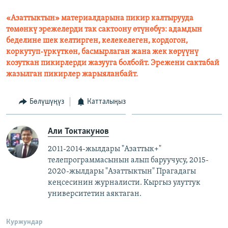
«Азаттыктын» материалдарына пикир калтырууда
төмөнкү эрежелерди так сактоону өтүнөбүз: адамдын
беделине шек келтирген, келекелеген, кордогон,
коркутуп-үркүткөн, басмырлаган жана жек көрүүнү
козуткан пикирлерди жазууга болбойт. Эрежени сактабай
жазылган пикирлер жарыяланбайт.
Бөлүшүңүз
Катталыңыз
Али Токтакунов
2011-2014-жылдары "Азаттык+"
телепрограммасынын алып баруучусу, 2015-
2020-жылдары "Азаттыктын" Прагадагы
кеңсесинин журналисти. ​
Кыргыз улуттук
университетин аяктаган.
Куржундар