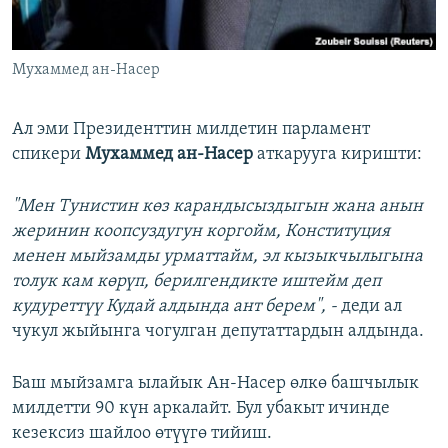
Мухаммед ан-Насер
​Ал эми Президенттин милдетин парламент
спикери ​
Мухаммед ан-Насер
аткарууга киришти:
"Мен Тунистин көз карандысыздыгын жана анын
жеринин коопсуздугун коргойм, Конституция
менен мыйзамды урматтайм, эл кызыкчылыгына
толук кам көрүп, берилгендикте иштейм деп
кудуреттүү Кудай алдында ант берем", -
деди ал
чукул жыйынга чогулган депутаттардын алдында.
Баш мыйзамга ылайык Ан-Насер өлкө башчылык
милдетти 90 күн аркалайт. Бул убакыт ичинде
кезексиз шайлоо өтүүгө тийиш.