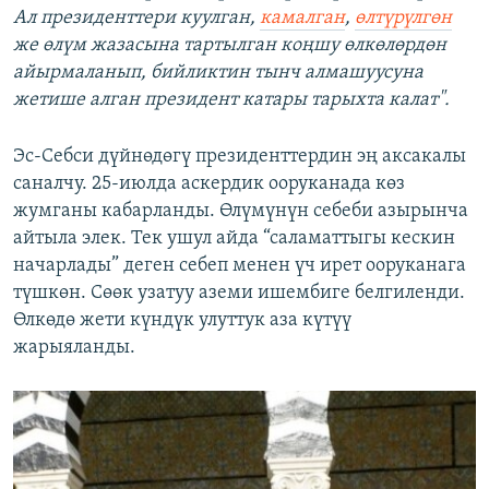
Ал президенттери куулган,
камалган
,
өлтүрүлгөн
же өлүм жазасына тартылган коңшу өлкөлөрдөн
айырмаланып, бийликтин тынч алмашуусуна
жетише алган президент катары тарыхта калат".
Эс-Себси дүйнөдөгү президенттердин эң аксакалы
саналчу. 25-июлда аскердик ооруканада көз
жумганы кабарланды. Өлүмүнүн себеби азырынча
айтыла элек. Тек ушул айда “саламаттыгы кескин
начарлады” деген себеп менен үч ирет ооруканага
түшкөн. Сөөк узатуу аземи ишембиге белгиленди.
Өлкөдө жети күндүк улуттук аза күтүү
жарыяланды.