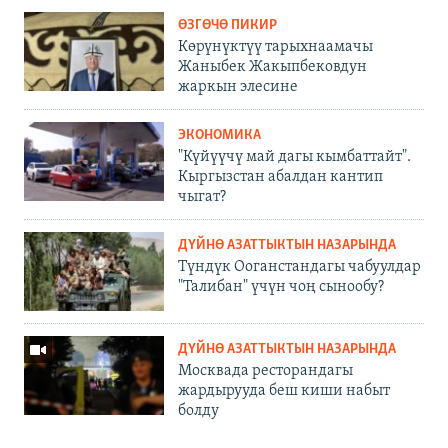
ӨЗГӨЧӨ ПИКИР
Көрүнүктүү тарыхнаамачы
Жаныбек Жакыпбековдун
жаркын элесине
ЭКОНОМИКА
"Күйүүчү май дагы кымбаттайт".
Кыргызстан абалдан кантип
чыгат?
ДҮЙНӨ АЗАТТЫКТЫН НАЗАРЫНДА
Түндүк Ооганстандагы чабуулдар
"Талибан" үчүн чоң сынообу?
ДҮЙНӨ АЗАТТЫКТЫН НАЗАРЫНДА
Москвада ресторандагы
жардырууда беш киши набыт
болду