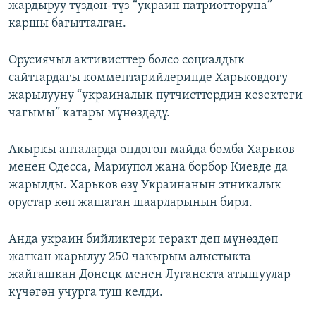
жардыруу түздөн-түз “украин патриотторуна”
каршы багытталган.
Орусиячыл активисттер болсо социалдык
сайттардагы комментарийлеринде Харьковдогу
жарылууну “украиналык путчисттердин кезектеги
чагымы” катары мүнөздөдү.
Акыркы апталарда ондогон майда бомба Харьков
менен Одесса, Мариупол жана борбор Киевде да
жарылды. Харьков өзү Украинанын этникалык
орустар көп жашаган шаарларынын бири.
Анда украин бийликтери теракт деп мүнөздөп
жаткан жарылуу 250 чакырым алыстыкта
жайгашкан Донецк менен Луганскта атышуулар
күчөгөн учурга туш келди.