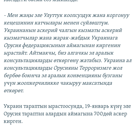
- Мен жаңы эле Улуттук коопсуздук жана коргонуу
кеңешинин катчылары менен сүйлөштүм.
Украинанын аскерий чалгын кызматы аскерий
кызматчылар жана жарак-жабдык Украинага
Орусия федерациясынын аймагынан киргенин
ырастайт. Айтмакчы, биз алгачкы эл аралык
консультацияларды өткөргөнү жатабыз. Украина ал
консультацияларды Орусияны Терроризмге жол
бербөө боюнча эл аралык конвенцияны бузганы
үчүн жоопкерчиликке чакыруу максатында
өткөрөт.
Украин тараптын ырастоосунда, 19-январь күнү эле
Орусия тараптан алардын аймагына 700дөй аскер
кирген.