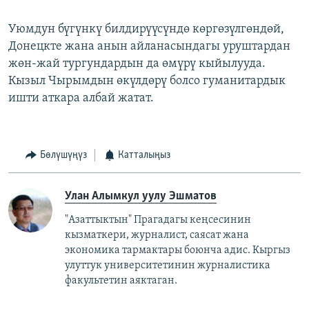
Уюмдун бүгүнкү билдирүүсүндө көргөзүлгөндөй,
Донецкте жана анын айланасындагы уруштардан
жөн-жай тургундардын да өмүрү кыйылууда.
Кызыл Чырымдын өкүлдөрү болсо гуманитардык
ишти аткара албай жатат.
Бөлүшүңүз
Катталыңыз
Улан Алымкул уулу Эшматов
"Азаттыктын" Прагадагы кеңсесинин
кызматкери, журналист, саясат жана
экономика тармактары боюнча адис. Кыргыз
улуттук университетинин журналистика
факультетин аяктаган.