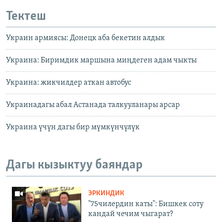
Тектеш
Украин армиясы: Донецк аба бекетин алдык
Украина: Биримдик маршына миңдеген адам чыкты
Украина: жикчилдер аткан автобус
Украинадагы абал Астанада талкууланары арсар
Украина үчүн дагы бир мүмкүнчүлүк
Дагы кызыктуу баяндар
ЭРКИНДИК
"75чилердин каты": Бишкек соту
кандай чечим чыгарат?