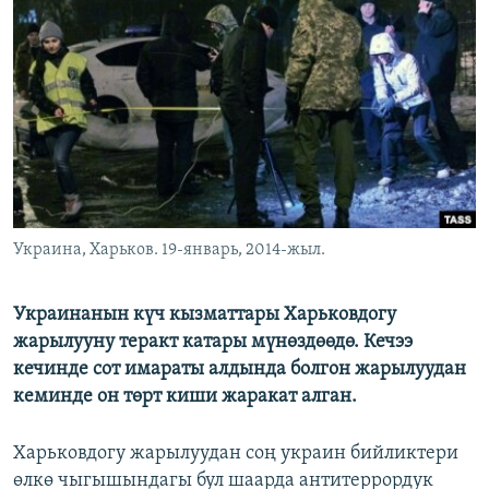
ОНЛАЙН ШЕРИНЕ
ЭЖЕ-СИҢДИЛЕР
АЗАТТЫК+
ЫҢГАЙСЫЗ СУРООЛОР
ЭЕ/АРнун бардык сайттары
Украина, Харьков. 19-январь, 2014-жыл.
Украинанын күч кызматтары Харьковдогу
жарылууну теракт катары мүнөздөөдө. Кечээ
кечинде сот имараты алдында болгон жарылуудан
кеминде он төрт киши жаракат алган.
Харьковдогу жарылуудан соң украин бийликтери
өлкө чыгышындагы бул шаарда антитеррордук