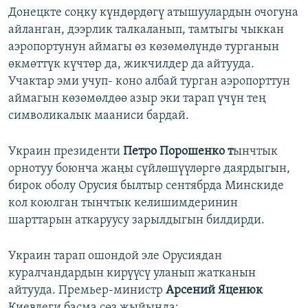
Донецкте соңку күндөрдөгү атышуулардын очогуна
айланган, дээрлик талкаланып, тамтыгы чыккан
аэропортунун аймагы өз көзөмөлүндө турганын
өкмөттүк күчтөр да, жикчилдер да айтууда.
Учактар эми учуп- коно албай турган аэропорттун
аймагын көзөмөлдөө азыр эки тарап үчүн тең
символикалык мааниси бардай.
Украин президенти
Петро Порошенко т
ынчтык
орнотуу боюнча жаңы сүйлөшүүлөргө даярдыгын,
бирок оболу Орусия былтыр сентябрда Минскиде
кол коюлган тынчтык келишимдеринин
шарттарын аткаруусу зарылдыгын билдирди.
Украин тарап ошондой эле Орусиядан
куралчандардын кирүүсү уланып жатканын
айтууда. Премьер-министр
Арсений Яценюк
Киевдеги басма сөз жыйында: