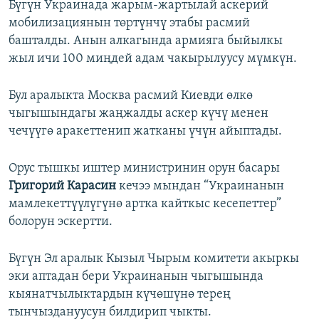
Бүгүн Украинада жарым-жартылай аскерий
мобилизациянын төртүнчү этабы расмий
башталды. Анын алкагында армияга быйылкы
жыл ичи 100 миңдей адам чакырылуусу мүмкүн.
Бул аралыкта Москва расмий Киевди өлкө
чыгышындагы жаңжалды аскер күчү менен
чечүүгө аракеттенип жатканы үчүн айыптады.
Орус тышкы иштер министринин орун басары
Григорий Карасин
кечээ мындан “Украинанын
мамлекеттүүлүгүнө артка кайткыс кесепеттер”
болорун эскертти.
Бүгүн Эл аралык Кызыл Чырым комитети акыркы
эки аптадан бери Украинанын чыгышында
кыянатчылыктардын күчөшүнө терең
тынчыздануусун билдирип чыкты.