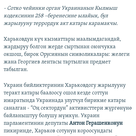
- Сотко чейинки орган Украинанын Кылмыш
кодексинин 258 –беренесине ылайык, бул
жарылууну террордук акт катары карамакчы.
Харьковдун күч кызматтары маалымдагандай,
жардыруу болгон жерде сыртынан оюнчукка
окшош, бирок Орусиянын символикалары: желеги
жана Георгиев лентасы тартылган предмет
табылган.
Украин бийликтеринин Харьковдогу жарылууну
теракт катары баалоосу ошол кезде соттун
имаратында Украинада улутчул бирикме катары
саналган - “Оң сектордун” активисттери жүргөнүнө
байланыштуу болушу мүмкүн. Украин
парламентинин депутаты
Антон Герашенконун
пикиринде, Харьков сотунун короосундагы