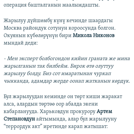
операция башталганын маалымдашты.
Жарылуу дүйшөмбү күнү кечинде шаардагы
Москва райондук сотунун короосунда болгон.
Окуянын күбөлөрүнүн бири
Микола Никонов
мындай деди:
- Мен эксперт болбогондон кийин граната же мина
жарылганын так билбейм. Бирок өтө олуттуу
жарылуу болду. Биз сот имаратынан чуркап
чыкканда, адамдар жерде оонап жатканын көрдүк.
Бул жарылуудан кеминде он төрт киши жаракат
алса, алардын төртөө оор абалда экени
кабарланууда. Харьковдун прокурору
Артем
Степановдун
айтымында, алар бул жарылууну
“террордук акт” иретинде карап жатышат: