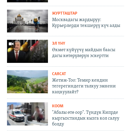
ЖУРТТАШТАР
Москвадагы жардыруу:
Курьерлерди текшерүү күч алды
ЭЛ ҮНҮ
Өкмөт күйүүчү майдын баасы
дагы көтөрүлөрүн эскертти
САЯСАТ
Жетим-Тоо: Темир кендин
тегерегиндеги талкуу эмнени
каңкуулайт?
КООМ
"Абалы өтө оор". Түндүк Кипрде
кыргызстандык кызга кол салуу
болду