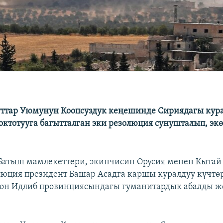
ттар Уюмунун Коопсуздук кеңешинде Сириядагы кур
ктотууга багытталган эки резолюция сунушталып, экө
атыш мамлекеттери, экинчисин Орусия менен Кытай 
люция президент Башар Асадга каршы куралдуу күчт
он Идлиб провинциясындагы гуманитардык абалды жө