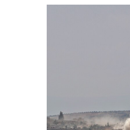
ЭЖЕ-СИҢДИЛЕР
АЗАТТЫК+
ЫҢГАЙСЫЗ СУРООЛОР