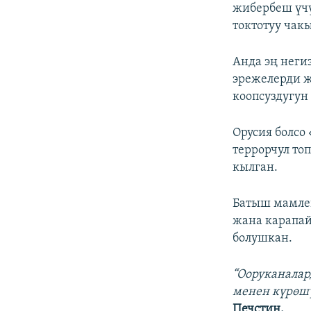
жибербеш үчү
токтотуу чак
Анда эң неги
эрежелерди ж
коопсуздугун
Орусия болсо
террорчул то
кылган.
Батыш мамлек
жана карапай
болушкан.
“Ооруканалар
менен күрөшү
Печстин.