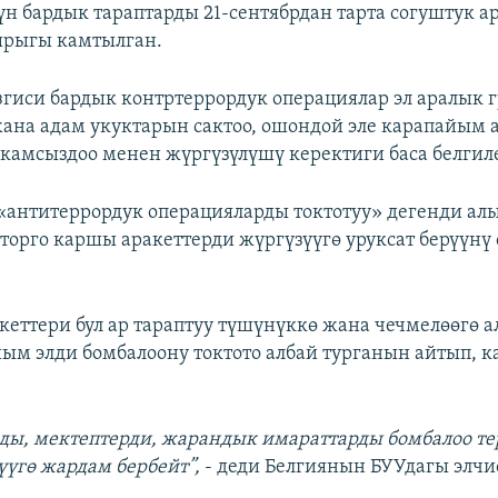
н бардык тараптарды 21-сентябрдан тарта согуштук а
ырыгы камтылган.
згиси бардык контртеррордук операциялар эл аралык
ана адам укуктарын сактоо, ошондой эле карапайым
 камсыздоо менен жүргүзүлүшү керектиги баса белгил
 «антитеррордук операцияларды токтотуу» дегенди алы
пторго каршы аракеттерди жүргүзүүгө уруксат берүүнү
еттери бул ар тараптуу түшүнүккө жана чечмелөөгө 
ым элди бомбалоону токтото албай турганын айтып, 
ды, мектептерди, жарандык имараттарды бомбалоо т
үгө жардам бербейт”,
- деди Белгиянын БУУдагы элч