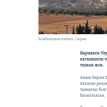
Бомбалоодон кийин. Сирия.
Бириккен Улу
кагылышты то
тапкан жок.
Анын бирин Б
Аталган резо
таянычы болг
багытталган.