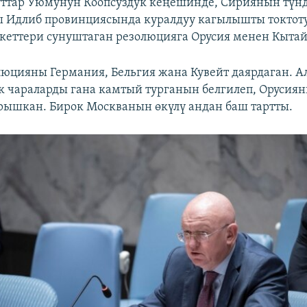
ттар Уюмунун Коопсуздук кеңешинде, Сириянын түн
 Идлиб провинциясында куралдуу кагылышты токтоту
еттери сунуштаган резолюцияга Орусия менен Кытай 
люцияны Германия, Бельгия жана Кувейт даярдаган. А
 чараларды гана камтый турганын белгилеп, Орусиян
рышкан. Бирок Москванын өкүлү андан баш тартты.