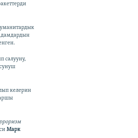
ракеттерди
 гуманитардык
 адамдардын
енген.
п салууну,
 сунуш
алып келерин
каршы
ерроризм
иси
Марк