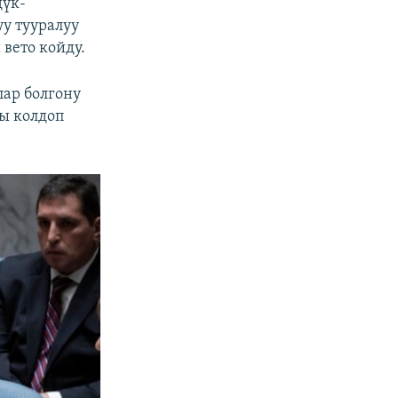
дүк-
у тууралуу
вето койду.
лар болгону
ы колдоп