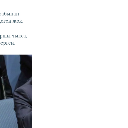
арабынан
догон жок.
аршы чыкса,
берген.