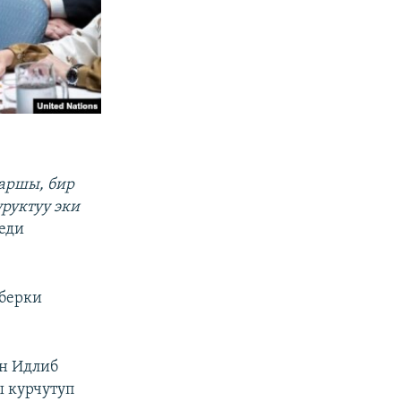
каршы, бир
руктуу эки
еди
 берки
ын Идлиб
ы курчутуп