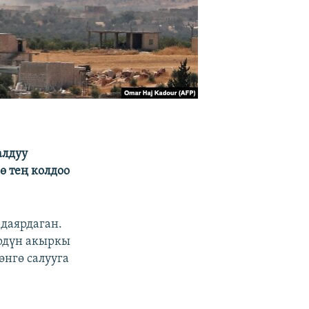
алдуу
ө тең колдоо
даярдаган.
өрдүн акыркы
нгө салууга