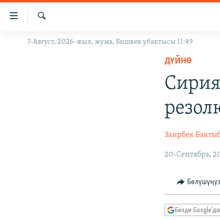
Линктер
Мазмунга
өтүңүз
Издөө
7-Август, 2026-жыл, жума, Бишкек убактысы 11:49
ЖАҢЫЛЫКТАР
Навигацияга
өтүңүз
ДҮЙНӨ
КЫРГЫЗСТАН
Издөөгө
Сирия
ДҮЙНӨ
КЫРГЫЗСТАН
салыңыз
УКРАИНА
САЯСАТ
ДҮЙНӨ
резол
АТАЙЫН ИЛИКТӨӨ
ЭКОНОМИКА
БОРБОР АЗИЯ
ТВ ПРОГРАММАЛАР
МАДАНИЯТ
Заирбек Бакты
ПОДКАСТ
БҮГҮН АЗАТТЫКТА
20-Сентябрь, 2
ӨЗГӨЧӨ ПИКИР
ЭКСПЕРТТЕР ТАЛДАЙТ
Бөлүшүңү
БИЗ ЖАНА ДҮЙНӨ
ДАНИСТЕ
Бизди Google'д