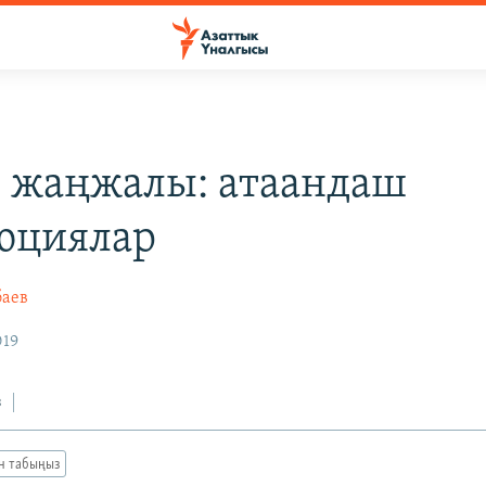
 жаңжалы: атаандаш
юциялар
баев
019
з
ан табыңыз