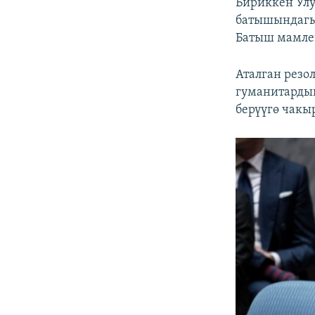
Бириккен Улу
батышындагы
Батыш мамлек
Аталган резо
гуманитардык
берүүгө чакы