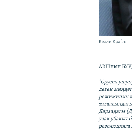
Келли Крафт.
АКШнын БУУд
"Орусия ушун
деген миңде
режиминин кү
талаасындагы
Дараадагы (Д
узак убакыт 
резолюцияга 