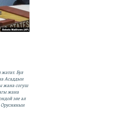
жатат. Бул
на Асаддын
ы жана согуш
агы жана
ондой эле ал
н Орусиянын