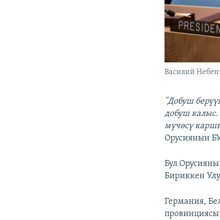
Василий Небен
"Добуш берүү
добуш калыс.
мүчөсү каршы
Орусиянын Б
Бул Орусияны
Бириккен Улу
Германия, Бе
провинциясын