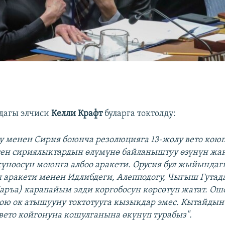
агы элчиси
Келли Крафт
буларга токтолду:
у менен Сирия боюнча резолюцияга 13-жолу вето коюп 
ген сириялыктардын өлүмүнө байланыштуу өзүнүн жа
нөөсүн моюнга албоо аракети. Орусия бул жыйындаг
 аракети менен Идлибдеги, Алепподогу, Чыгыш Гутад
аръа) карапайым элди коргобосун көрсөтүп жатат. Ош
бою ок атышууну токтотууга кызыкдар эмес. Кытайды
вето койгонуна кошулганына өкүнүп турабыз".