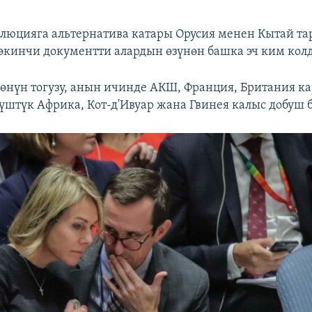
олюцияга альтернатива катары Орусия менен Кытай т
экинчи документти алардын өзүнөн башка эч ким кол
чөнүн тогузу, анын ичинде АКШ, Франция, Британия к
үштүк Африка, Кот-д'Ивуар жана Гвинея калыс добуш 