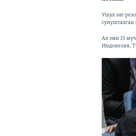
Ушул эле рез
сунушталган 
Ал эми 15 мү
Индонезия, Т