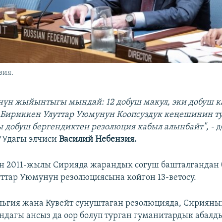
зия.
нүн жыйынтыгы мындай: 12 добуш макул, эки добуш 
 Бириккен Улуттар Уюмунун Коопсуздук кеңешинин ту
 добуш бергендиктен резолюция кабыл алынбайт", -
д
УУдагы элчиси
Василий Небензия.
н 2011-жылы Сирияда жарандык согуш башталгандан
ттар Уюмунун резолюциясына койгон 13-ветосу.
льгия жана Кувейт сунуштаган резолюцияда, Сириян
дагы ансыз да оор болуп турган гуманитардык абалд