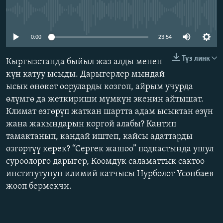
ОНЛАЙН ШЕРИНЕ
ЭЖЕ-СИҢДИЛЕР
No media source currently available
АЗАТТЫК+
0:00
23:54
ЫҢГАЙСЫЗ СУРООЛОР
Түз линк
Кыргызстанда быйыл жаз алды менен
күн катуу ысыды. Дарыгерлер мындай
ЭЕ/АРнун бардык сайттары
ысык өнөкөт ооруларды козгоп, айрым учурда
өлүмгө да жеткириши мүмкүн экенин айтышат.
Климат өзгөрүп жаткан шартта адам ысыктан өзүн
жана жакындарын коргой алабы? Кантип
тамактанып, кандай иштеп, кайсы адаттарды
өзгөртүү керек? “Сергек жашоо” подкастында ушул
суроолорго дарыгер, Коомдук саламаттык сактоо
институтунун илимий катчысы Нурболот Үсөнбаев
жооп бермекчи.