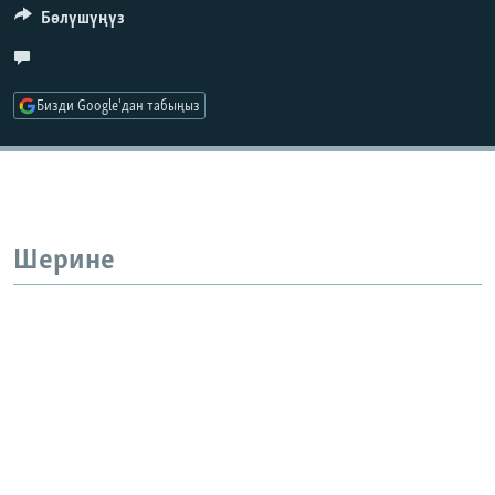
Бөлүшүңүз
Бизди Google'дан табыңыз
Шерине