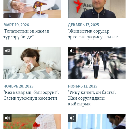
МАРТ 10, 2026
ДЕКАБРЬ 17, 2025
"Гепатиттин эң жаман
"Жыныстык оорулар
түрлөрү бизде"
эркекти тукумсуз кылат"
НОЯБРЬ 28, 2025
НОЯБРЬ 12, 2025
"Көз кызарып, баш ооруйт".
"Уйку качып, ой басты".
Сасык тумоонун кесепети
Жан ооругандагы
кыйкырык