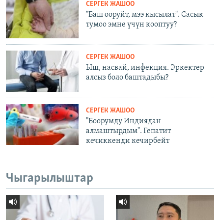
СЕРГЕК ЖАШОО
"Баш ооруйт, мээ кысылат". Сасык
тумоо эмне үчүн кооптуу?
СЕРГЕК ЖАШОО
Ыш, насвай, инфекция. Эркектер
алсыз боло баштадыбы?
СЕРГЕК ЖАШОО
"Боорумду Индиядан
алмаштырдым". Гепатит
кечиккенди кечирбейт
Чыгарылыштар