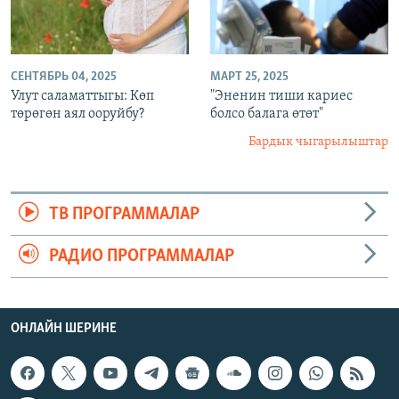
СЕНТЯБРЬ 04, 2025
МАРТ 25, 2025
Улут саламаттыгы: Көп
"Эненин тиши кариес
төрөгөн аял ооруйбу?
болсо балага өтөт"
Бардык чыгарылыштар
ТВ ПРОГРАММАЛАР
РАДИО ПРОГРАММАЛАР
ОНЛАЙН ШЕРИНЕ