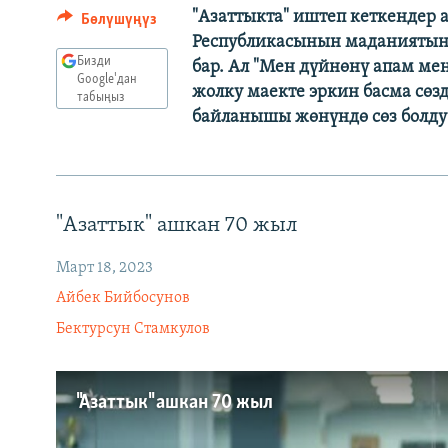
"Азаттыкта" иштеп кеткендер 
Бөлүшүңүз
Республикасынын маданиятына
Бизди
бар. Ал "Мен дүйнөнү апам мен
Google'дан
жолку маекте эркин басма сө
табыңыз
байланышы жөнүндө сөз болду
Auto
240p
720p
"Азаттык" ашкан 70 жыл
Март 18, 2023
Айбек Бийбосунов
Бектурсун Стамкулов
"Азаттык" ашкан 70 жыл