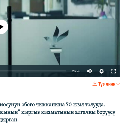
currently available
Auto
26:26
180p
Түз линк
EMBED
БӨЛҮШҮҮ
270p
360p
диосунун обого чыкканына 70 жыл толууда.
ысынын” кыргыз кызматынын алгачкы берүүсү
540p
270p
360p
ңырган.
810p
810p