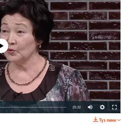
currently available
Auto
25:32
240p
Түз линк
EMBED
БӨЛҮШҮҮ
360p