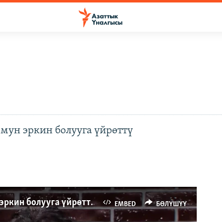
омун эркин болууга үйрөттү
Фатима Абдалова: "Азаттык" кыргыз коомун эркин болууга үйрөттү
EMBED
БӨЛҮШҮҮ