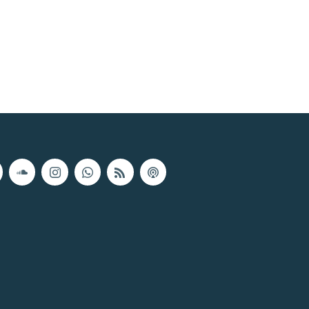
px
width
height