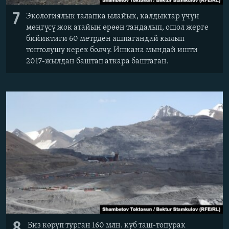
7
Экологиялык талапка ылайык, калдыктар үчүн
мөңгүсү жок атайын өрөөн тандалып, ошол жерге
бийиктиги 60 метрден ашпагандай кылып
топтолушу керек болчу. Ишкана мындай ишти
2017-жылдан баштап аткара баштаган.
8
Биз көрүп турган 160 млн. куб таш-топурак