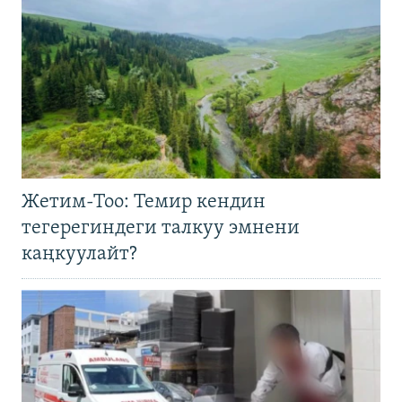
Жетим-Тоо: Темир кендин
тегерегиндеги талкуу эмнени
каңкуулайт?