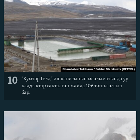
10
“Кумтөр Голд” ишканасынын маалыматында уу
калдыктар сакталган жайда 106 тонна алтын
бар.