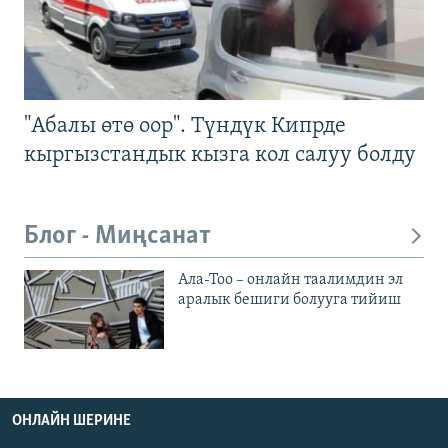
"Абалы өтө оор". Түндүк Кипрде
кыргызстандык кызга кол салуу болду
Блог - Миңсанат
Ала-Тоо – онлайн таалимдин эл
аралык бешиги болууга тийиш
ОНЛАЙН ШЕРИНЕ