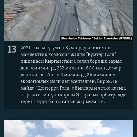
13
2021-жылы түзүлгөн Кумтөрдү иликтеген
мамлекттик комиссия жалпы "Кумтөр Голд"
ишканасы Кыргызстанга төлөп бериши зарыл
деп, 4 миллиард 252 миллион 800 миң доллар
доо койгон. Анын 3 миллиард 86 миллиону
экологиялык зыян деп эсептелген. Бирок, 16-
майда “Центерра Голд” айыптарды четке кагып,
кыргыз өкмөтүнө каршы Эл аралык арбитражда
териштирүү баштаганын жарыялаган.