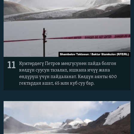
11
Кумтөрдөгү Петров мөңгүсүнөн пайда болгон
көлдүн суусун тазалап, ишкана ичүү жана
өндүрүш үчүн пайдаланат. Көлдүн аянты 400
гектардан ашат, 65 млн куб суу бар.