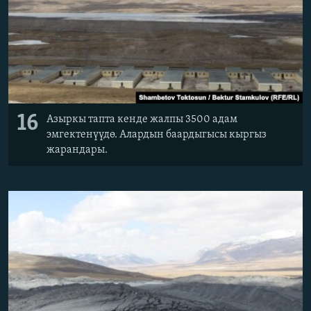
16
Азыркы тапта кенде жалпы 3500 адам
эмгектенүүдө. Алардын баардыгысы кыргыз
жарандары.