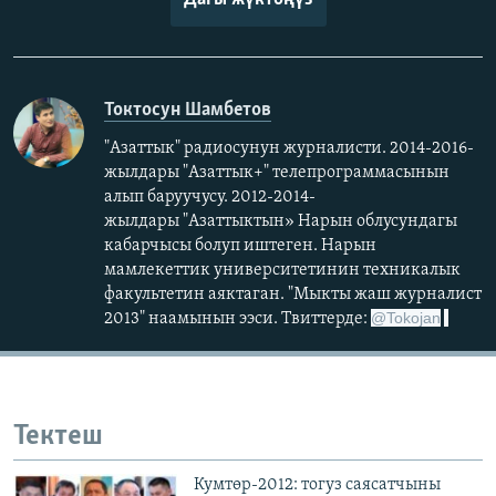
Токтосун Шамбетов
"Азаттык" радиосунун журналисти. 2014-2016-
жылдары "Азаттык+" телепрограммасынын
алып баруучусу. 2012-2014-
жылдары "Азаттыктын» Нарын облусундагы
кабарчысы болуп иштеген. Нарын
мамлекеттик университетинин техникалык
факультетин аяктаган. "Мыкты жаш журналист
@
Tokojan
2013" наамынын ээси. Твиттерде:
Тектеш
Кумтөр-2012: тогуз саясатчыны