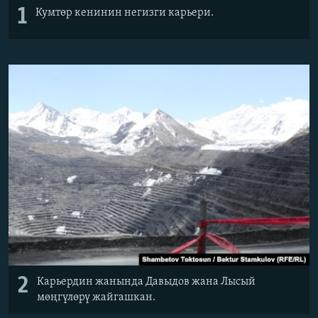
1
Кумтөр кенинин негизги карьери.
2
Карьердин жанында Давыдов жана Лысый
мөңгүлөрү жайгашкан.