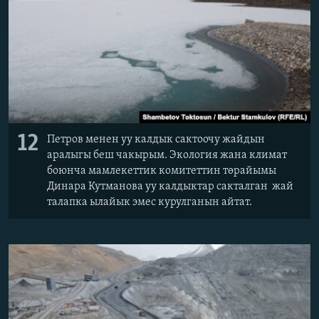
12
Петров менен уу калдык сактоочу жайдын
аралыгы беш чакырым. Экология жана климат
боюнча мамлекеттик комитеттин төрайымы
Динара Кутманова уу калдыктар сакталган жай
талапка ылайык эмес курулганын айтат.