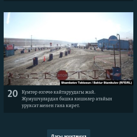
20
Кумтөр өзгөчө кайтаруудагы жай.
Жумушчулардан башка кишилер атайын
уруксат менен гана кирет.
Дагы жүктөңүз