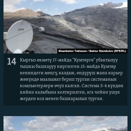
14
Кыргыз өкмөтү 17-майда "Кумтөргө" убактылуу
тышкы башкаруу киргизген.15-майда Кумтөр
кениндеги мөңгү, калдык, өндүрүш жана карьер
жөнүндө маалымат берип турган системанын
компьютерлери өчүп калган. Система 3-4 күндөн
кийин калыбына келтирилген, ага чейин ушул
жерден кол менен башкарылып турган.