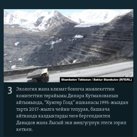
3
Экология жана климат боюнча мамлекеттик
комитеттин төрайымы Динара Кутманованын
айтымында, “Кумтөр Голд” ишканасы 1995-жылдан
тарта 2017-жылга чейин топурак, башкача
айтканда калдыктарды төгө бергендиктен
Давыдов жана Лысый эки мөңгүсүнүн этеги ээрип
кеткен.