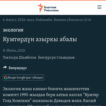
Линктер
Мазмунга
өтүңүз
6-Август, 2026-жыл, бейшемби, Бишкек убактысы 10:16
Навигацияга
ЖАҢЫЛЫКТАР
өтүңүз
ЭКОЛОГИЯ
КЫРГЫЗСТАН
Издөөгө
Кумтөрдүн азыркы абалы
салыңыз
ДҮЙНӨ
КЫРГЫЗСТАН
УКРАИНА
8-Июнь, 2021
САЯСАТ
ДҮЙНӨ
Токтосун Шамбетов
Бектурсун Стамкулов
АТАЙЫН ИЛИКТӨӨ
ЭКОНОМИКА
БОРБОР АЗИЯ
ТВ ПРОГРАММАЛАР
МАДАНИЯТ
Бөлүшүңүз
ПОДКАСТ
БҮГҮН АЗАТТЫКТА
Бизди Google'дан табыңыз
ӨЗГӨЧӨ ПИКИР
ЭКСПЕРТТЕР ТАЛДАЙТ
Экология жана климат боюнча мамлекеттик
БИЗ ЖАНА ДҮЙНӨ
комитет 1995-жылдан бери алтын казган “Кумтөр
Русский
Голд Компани” ишканасы Давыдов жана Лысый
ДАНИСТЕ