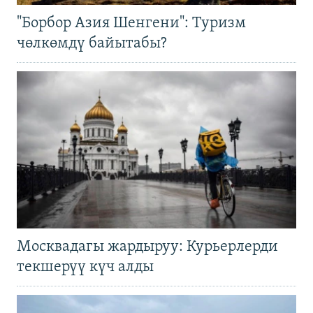
"Борбор Азия Шенгени": Туризм
чөлкөмдү байытабы?
Москвадагы жардыруу: Курьерлерди
текшерүү күч алды