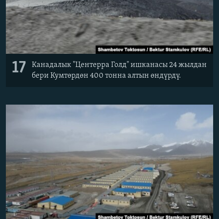
17
Канадалык "Центерра Голд" ишканасы 24 жылдан
бери Кумтөрдөн 400 тонна алтын өндүрдү.