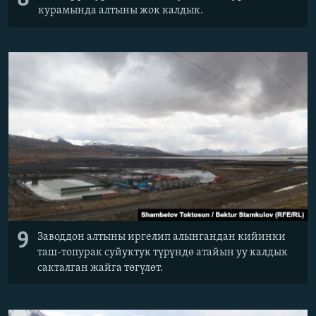
курамында алтыны жок калдык.
9
Заводдон алтыны иргелип алынгандан кийинки
таш-топурак суйуктук түрүндө атайын уу калдык
сакталган жайга төгүлөт.