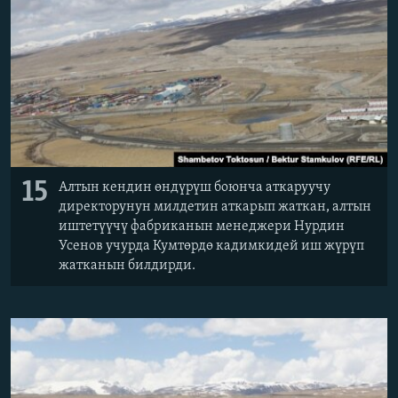
15
Алтын кендин өндүрүш боюнча аткаруучу
директорунун милдетин аткарып жаткан, алтын
иштетүүчү фабриканын менеджери Нурдин
Усенов учурда Кумтөрдө кадимкидей иш жүрүп
жатканын билдирди.