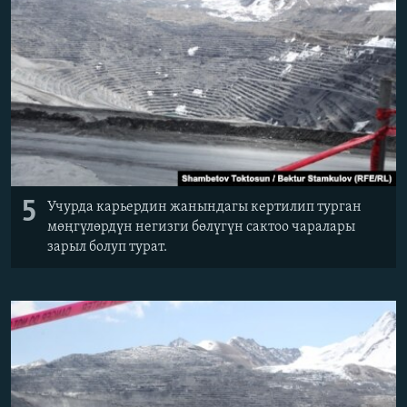
5
Учурда карьердин жанындагы кертилип турган
мөңгүлөрдүн негизги бөлүгүн сактоо чаралары
зарыл болуп турат.