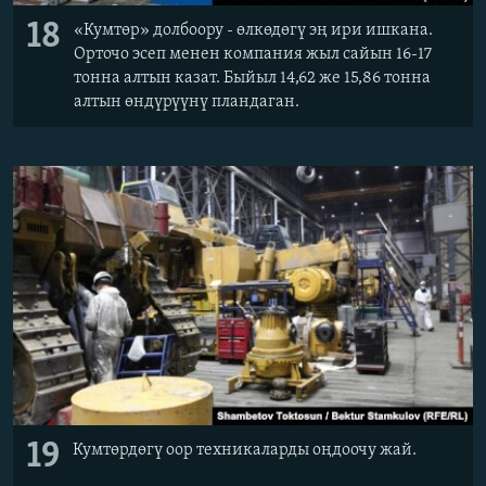
18
«Кумтөр» долбоору - өлкөдөгү эң ири ишкана.
Орточо эсеп менен компания жыл сайын 16-17
тонна алтын казат. Быйыл 14,62 же 15,86 тонна
алтын өндүрүүнү пландаган.
19
Кумтөрдөгү оор техникаларды оңдоочу жай.