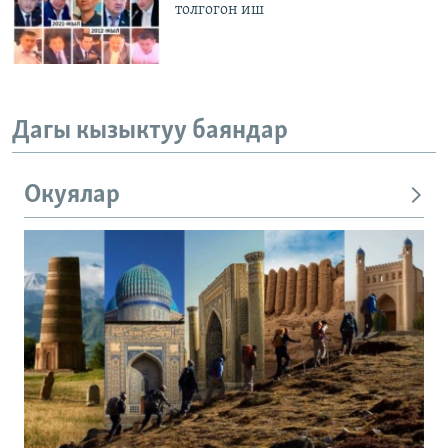
толгогон иш
Дагы кызыктуу баяндар
Окуялар