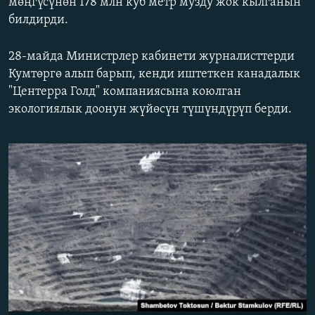
мөңгүсүнөн 178 млн куб метр музду жок кылганын
ОНЛАЙН ШЕРИНЕ
ЭЖЕ-СИҢДИЛЕР
билдирди.
АЗАТТЫК+
28-майда Министрлер кабинети журналисттерди
ЫҢГАЙСЫЗ СУРООЛОР
Кумтөргө алып барып, кенди иштеткен канадалык
"Центерра Голд" компаниясына коюлган
ЭЕ/АРнун бардык сайттары
экологиялык доонун жүйөсүн түшүндүрүп берди.