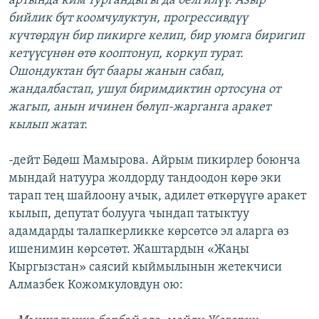
артында ким тургандыгы да белгилүү. Азыр
бийлик бүт коомчулуктун, прогрессивдүү
күчтөрдүн бир пикирге келип, бир уюмга биригип
кетүүсүнөн өтө кооптонуп, коркуп турат.
Ошондуктан бүт баары жанын сабап,
жандалбастап, ушул биримдиктин ортосуна от
жагып, анын ичинен бөлүп-жарганга аракет
кылып жатат.
-дейт Бөдөш Мамырова. Айрым пикирлер боюнча
мындай натуура жолдорду тандоодон көрө эки
тарап тең шайлоону ачык, адилет өткөрүүгө аракет
кылып, депутат болууга чындап татыктуу
адамдарды талапкерликке көрсөтсө эл аларга өз
ишенимин көрсөтөт. Жаштардын «Жаңы
Кыргызстан» саясий кыймылынын жетекчиси
Алмазбек Кожомкуловдун ою: