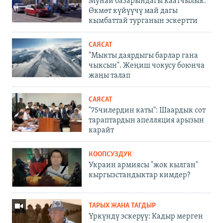
Мунай базарындагы каатчылык:
Өкмөт күйүүчү май дагы
кымбаттай турганын эскертти
САЯСАТ
"Мыкты даярдыгы барлар гана
чыксын". Жеңиш чокусу боюнча
жаңы талап
САЯСАТ
"75чилердин каты": Шаардык сот
тараптардын апелляция арызын
карайт
КООПСУЗДУК
Украин армиясы "жок кылган"
кыргызстандыктар кимдер?
ТАРЫХ ЖАНА ТАГДЫР
Үркүндү эскерүү: Кадыр мерген