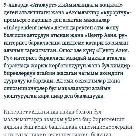
9-январда «Атажурт» кыймылындагы жаңжал»
ОНЛАЙН ШЕРИНЕ
ЭЖЕ-СИҢДИЛЕР
деген аталыштагы жана «Аксылыктар «курортчу»-
АЗАТТЫК+
премьерге каршы» деп аталган макалалар
«Independent news» деген даректен аты-жөнү
ЫҢГАЙСЫЗ СУРООЛОР
белгисиз автордун атынан жана «Центр Азия. ру»
интернет баракчасына шилтеме катары жазылып
ЭЕ/АРнун бардык сайттары
алынып таркатылган. Ошол эле күнү «Центр Азия.
Ру» интернет баракчасы мындай макала аталган
баракчада жарык көрбөгөндүгүн жана бул кимдир-
бирөөлөрдүн атайын жасаган чагымы экендиги
тууралуу кабарлады. Ал эми саясатчылар жана
оппозиционерлер бул макалаларды атайын
уюштурулган кара пиар деп баалашууда.
Интернет айдыңында пайда болгон бул
маалыматтарда акыркы убакта бир бирикменин
алдына баш кошо башташкан оппозиционерлердин
ортосунда пикир келишпестиктер, бөлүнүп-