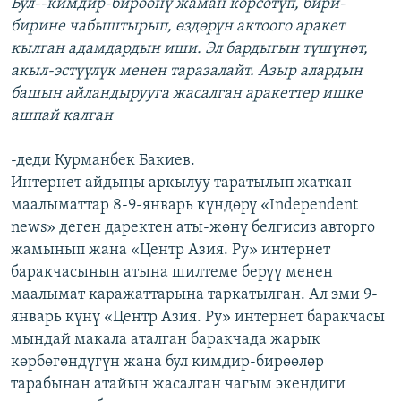
Бул--кимдир-бирөөнү жаман көрсөтүп, бири-
бирине чабыштырып, өздөрүн актоого аракет
кылган адамдардын иши. Эл бардыгын түшүнөт,
акыл-эстүүлүк менен таразалайт. Азыр алардын
башын айландырууга жасалган аракеттер ишке
ашпай калган
-деди Курманбек Бакиев.
Интернет айдыңы аркылуу таратылып жаткан
маалыматтар 8-9-январь күндөрү «Independent
news» деген даректен аты-жөнү белгисиз авторго
жамынып жана «Центр Азия. Ру» интернет
баракчасынын атына шилтеме берүү менен
маалымат каражаттарына таркатылган. Ал эми 9-
январь күнү «Центр Азия. Ру» интернет баракчасы
мындай макала аталган баракчада жарык
көрбөгөндүгүн жана бул кимдир-бирөөлөр
тарабынан атайын жасалган чагым экендиги