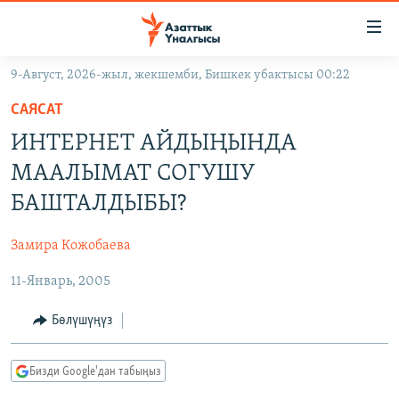
Линктер
Мазмунга
өтүңүз
9-Август, 2026-жыл, жекшемби, Бишкек убактысы 00:22
Навигацияга
ЖАҢЫЛЫКТАР
өтүңүз
САЯСАТ
КЫРГЫЗСТАН
Издөөгө
ИНТЕРНЕТ АЙДЫҢЫНДА
салыңыз
ДҮЙНӨ
КЫРГЫЗСТАН
МААЛЫМАТ СОГУШУ
УКРАИНА
САЯСАТ
ДҮЙНӨ
БАШТАЛДЫБЫ?
АТАЙЫН ИЛИКТӨӨ
ЭКОНОМИКА
БОРБОР АЗИЯ
Замира Кожобаева
ТВ ПРОГРАММАЛАР
МАДАНИЯТ
11-Январь, 2005
ПОДКАСТ
БҮГҮН АЗАТТЫКТА
ӨЗГӨЧӨ ПИКИР
ЭКСПЕРТТЕР ТАЛДАЙТ
Бөлүшүңүз
БИЗ ЖАНА ДҮЙНӨ
Русский
Бизди Google'дан табыңыз
ДАНИСТЕ