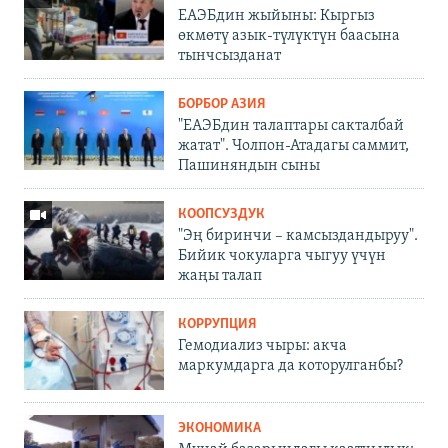
ЕАЭБдин жыйыны: Кыргыз
өкмөтү азык-түлүктүн баасына
тынчсызданат
БОРБОР АЗИЯ
"ЕАЭБдин талаптары сакталбай
жатат". Чолпон-Атадагы саммит,
Пашиняндын сыны
КООПСУЗДУК
"Эң биринчи – камсыздандыруу".
Бийик чокуларга чыгуу үчүн
жаңы талап
КОРРУПЦИЯ
Гемодиализ чыры: акча
маркумдарга да которулганбы?
ЭКОНОМИКА