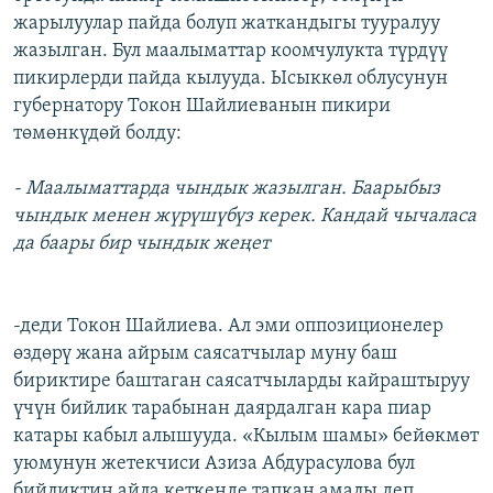
жарылуулар пайда болуп жаткандыгы тууралуу
жазылган. Бул маалыматтар коомчулукта түрдүү
пикирлерди пайда кылууда. Ысыккөл облусунун
губернатору Токон Шайлиеванын пикири
төмөнкүдөй болду:
- Маалыматтарда чындык жазылган. Баарыбыз
чындык менен жүрүшүбүз керек. Кандай чычаласа
да баары бир чындык жеңет
-деди Токон Шайлиева. Ал эми оппозиционелер
өздөрү жана айрым саясатчылар муну баш
бириктире баштаган саясатчыларды кайраштыруу
үчүн бийлик тарабынан даярдалган кара пиар
катары кабыл алышууда. «Кылым шамы» бейөкмөт
уюмунун жетекчиси Азиза Абдурасулова бул
бийликтин айла кеткенде тапкан амалы деп