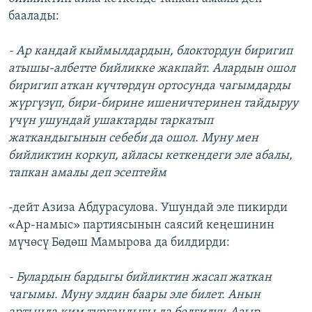
баалады:
- Ар кандай кыймылдардын, блоктордун биригип
атышы-албетте бийликке жакпайт. Алардын ошол
биригип аткан күчтөрдүн ортосунда чагымдарды
жүргүзүп, бири-бирине ишеничтеринен тайдыруу
үчүн ушундай ушактарды таркатып
жаткандыгынын себеби да ошол. Муну мен
бийликтин коркуп, айласы кеткендеги эле абалы,
тапкан амалы деп эсептейм
-дейт Азиза Абдурасулова. Ушундай эле пикирди
«Ар-намыс» партиясынын саясий кеңешинин
мүчөсү Бөдөш Мамырова да билдирди:
- Булардын бардыгы бийликтин жасап жаткан
чагымы. Муну элдин баары эле билет. Анын