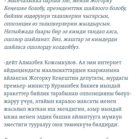
- Мынчалыкка барбай эле, мейли Жогорку
Кеңешке болобу, президенттик шайлоого болобу,
бийлик өздөрүнүн талапкерин чыгарсын,
оппозиция өз талапкерлерин жылдырсын.
Натыйжада баары бир эл кимди тандап алса,
ошолор шайланат. Биз, жаштар эл кимдерди
шайласа ошолорду колдойбуз.
-дейт Алмазбек Кожомкулов. Ал эми интернет
айдыңындагы маалыматтардын каарманына
айланган Жогорку Кеңештин депутаты, мурдагы
премьер-министр Курманбек Бакиев мындай
аракеттер бийлик тарабынан оппозицияны бөлүп-
жаруу үчүн, атайын каралоо максаты менен
жасалып жаткан иш экендигин, азыр мындай
ыкма менен элдин башын айлантууга мүмкүн
эместиги тууралуу оюн төмөнкүчө билдирди: