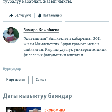
тууралуу кабарлап, жазып чыкты.
Бөлүшүңүз
Катталыңыз
Замира Кожобаева
“Азаттыктын” Бишкектеги кабарчысы. 2011-
жылы Мамлекеттик Ардак грамота менен
сыйланган. Кыргыз улуттук университетинин
филология факультетин аяктаган.
Куржундар
Кыргызстан
Саясат
Дагы кызыктуу баяндар
ЭКОНОМИКА