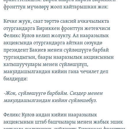
фронттун мүчөлөрү жооп кайтарышкан жок:
Кечке жуук, саат төрттө саясий ачкачылыкта
отургандарга Бириккен фронттун жетекчиси
Феликс Кулов келип жолукту. Ал нааразылык
акциясында отургандарга айткан сөзүндө
президент Бакиев менен сүйлөшүүгө барбай
тургандыгын, баары нааразылык акциясынын
катышуучулары менен сүйлөшүлүп,
макулдашылгандан кийин гана чечилет деп
билдирди:
-Жок, сүйлөшүүгө барбайм. Сиздер менен
макулдашылгандан кийин сүйлөшөбүз.
Феликс Кулов андан кийин нааразылык
акциясынын штаб башчылары менен жабык эшик