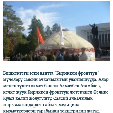
ОНЛАЙН ШЕРИНЕ
ЭЖЕ-СИҢДИЛЕР
АЗАТТЫК+
ЫҢГАЙСЫЗ СУРООЛОР
ЭЕ/АРнун бардык сайттары
Бишкектеги эски аянтта “Бириккен фронттун”
мүчөлөрү саясий ачкачылыгын улантышууда. Алар
менен түштө өкмөт башчы Алмазбек Атамбаев,
кечке жуук Бириккен фронттун жетекчиси Феликс
Кулов келип жолугушту. Саясий ачкачылык
жарыялагандардын абалы медицина
кызматкерлери тарабынан текшерилип жатат.