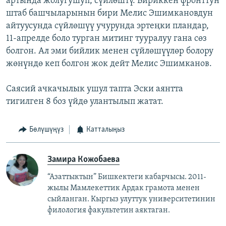
артында жолугушуп, сүйлөштү. Бириккен фронттун
штаб башчыларынын бири Мелис Эшимкановдун
айтуусунда сүйлөшүү учурунда эртеңки пландар,
11-апрелде боло турган митинг тууралуу гана сөз
болгон. Ал эми бийлик менен сүйлөшүүлөр болору
жөнүндө кеп болгон жок дейт Мелис Эшимканов.
Саясий ачкачылык ушул тапта Эски аянтта
тигилген 8 боз үйдө улантылып жатат.
Бөлүшүңүз
Катталыңыз
Замира Кожобаева
“Азаттыктын” Бишкектеги кабарчысы. 2011-
жылы Мамлекеттик Ардак грамота менен
сыйланган. Кыргыз улуттук университетинин
филология факультетин аяктаган.