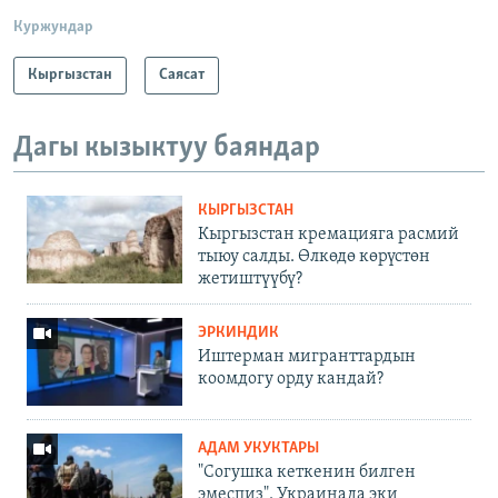
Куржундар
Кыргызстан
Саясат
Дагы кызыктуу баяндар
КЫРГЫЗСТАН
Кыргызстан кремацияга расмий
тыюу салды. Өлкөдө көрүстөн
жетиштүүбү?
ЭРКИНДИК
Иштерман мигранттардын
коомдогу орду кандай?
АДАМ УКУКТАРЫ
"Согушка кеткенин билген
эмеспиз". Украинада эки