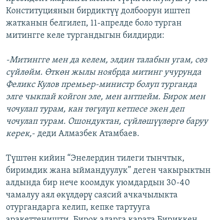
Конституциянын бирдиктүү долбоорун иштеп
жатканын белгилеп, 11-апрелде боло турган
митингге келе тургандыгын билдирди:
-Митингге мен да келем, элдин талабын угам, сөз
сүйлөйм. Өткөн жылы ноябрда митинг учурунда
Феликс Кулов премьер-министр болуп турганда
элге чыкпай койгон эле, мен антпейм. Бирок мен
чочулап турам, кан төгүлүп кетпесе экен деп
чочулап турам. Ошондуктан, сүйлөшүүлөргө баруу
керек,
- деди Алмазбек Атамбаев.
Түштөн кийин “Энелердин тилеги тынчтык,
биримдик жана ыймандуулук” деген чакырыктын
алдында бир нече коомдук уюмдардын 30-40
чамалуу аял өкүлдөрү саясий ачкачылыкта
отургандарга келип, кепке тартууга
аракеттеништи. Бирок аларга карата Бириккен