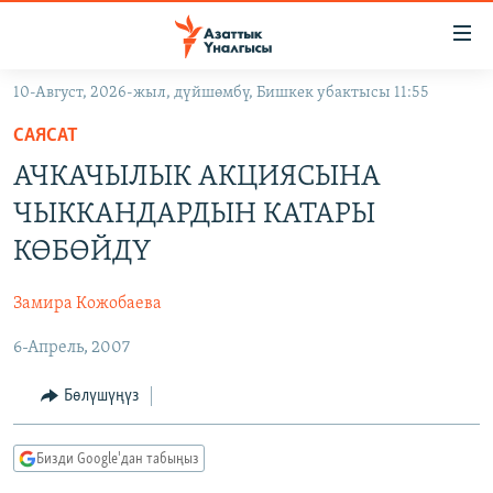
Линктер
Мазмунга
өтүңүз
10-Август, 2026-жыл, дүйшөмбү, Бишкек убактысы 11:55
Навигацияга
ЖАҢЫЛЫКТАР
өтүңүз
САЯСАТ
КЫРГЫЗСТАН
Издөөгө
АЧКАЧЫЛЫК АКЦИЯСЫНА
салыңыз
ДҮЙНӨ
КЫРГЫЗСТАН
ЧЫККАНДАРДЫН КАТАРЫ
УКРАИНА
САЯСАТ
ДҮЙНӨ
КӨБӨЙДҮ
АТАЙЫН ИЛИКТӨӨ
ЭКОНОМИКА
БОРБОР АЗИЯ
Замира Кожобаева
ТВ ПРОГРАММАЛАР
МАДАНИЯТ
6-Апрель, 2007
ПОДКАСТ
БҮГҮН АЗАТТЫКТА
ӨЗГӨЧӨ ПИКИР
ЭКСПЕРТТЕР ТАЛДАЙТ
Бөлүшүңүз
БИЗ ЖАНА ДҮЙНӨ
Русский
Бизди Google'дан табыңыз
ДАНИСТЕ