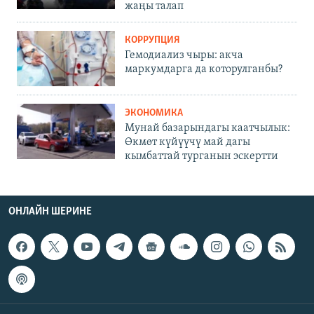
жаңы талап
КОРРУПЦИЯ
Гемодиализ чыры: акча
маркумдарга да которулганбы?
ЭКОНОМИКА
Мунай базарындагы каатчылык:
Өкмөт күйүүчү май дагы
кымбаттай турганын эскертти
ОНЛАЙН ШЕРИНЕ