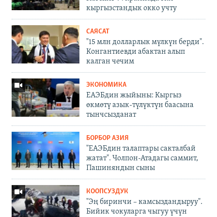
кыргызстандык окко учту
САЯСАТ
"15 млн долларлык мүлкүн берди".
Конгантиевди абактан алып
калган чечим
ЭКОНОМИКА
ЕАЭБдин жыйыны: Кыргыз
өкмөтү азык-түлүктүн баасына
тынчсызданат
БОРБОР АЗИЯ
"ЕАЭБдин талаптары сакталбай
жатат". Чолпон-Атадагы саммит,
Пашиняндын сыны
КООПСУЗДУК
"Эң биринчи – камсыздандыруу".
Бийик чокуларга чыгуу үчүн