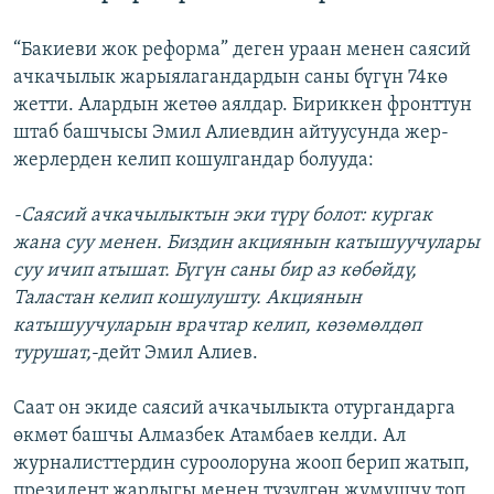
“Бакиеви жок реформа” деген ураан менен саясий
ачкачылык жарыялагандардын саны бүгүн 74кө
жетти. Алардын жетөө аялдар. Бириккен фронттун
штаб башчысы Эмил Алиевдин айтуусунда жер-
жерлерден келип кошулгандар болууда:
-Саясий ачкачылыктын эки түрү болот: кургак
жана суу менен. Биздин акциянын катышуучулары
суу ичип атышат. Бүгүн саны бир аз көбөйдү,
Таластан келип кошулушту. Акциянын
катышуучуларын врачтар келип, көзөмөлдөп
турушат,
-дейт Эмил Алиев.
Саат он экиде саясий ачкачылыкта отургандарга
өкмөт башчы Алмазбек Атамбаев келди. Ал
журналисттердин суроолоруна жооп берип жатып,
президент жарлыгы менен түзүлгөн жумушчу топ