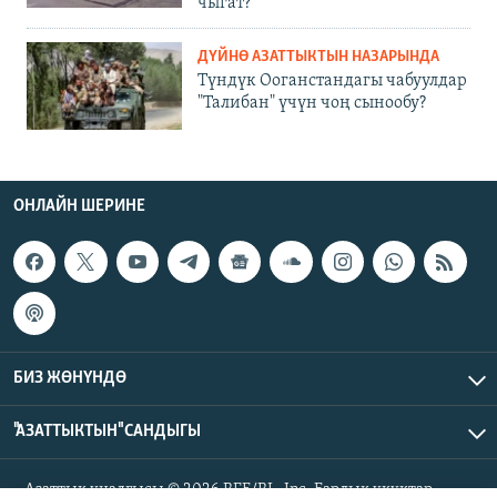
чыгат?
ДҮЙНӨ АЗАТТЫКТЫН НАЗАРЫНДА
Түндүк Ооганстандагы чабуулдар
"Талибан" үчүн чоң сынообу?
ОНЛАЙН ШЕРИНЕ
БИЗ ЖӨНҮНДӨ
"АЗАТТЫКТЫН" САНДЫГЫ
Азаттык үналгысы © 2026 RFE/RL, Inc. Бардык укуктар