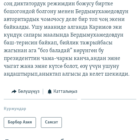
соң диктатордук режимдин божусу биртке
бошогондой болгону менен Бердымухамедовдун
авторитардык чомочосу деле бир топ чоң экени
байкалды. Ушу мааниде алганда Каримов эки
күндүк сапары маалында Бердымухамедовдун
баш-терисин байкап, бийлик тажрыйбасы
жагынан ага “боз баладай” көрүнгөн бу
президенттин чама-чаркы канча,андан эмне
чыгат жана эмне күтсө болот, өзү үчүн ушуну
аңдаштырып,аныктап алгысы да келет шекилди.
Бөлүшүңүз
Катталыңыз
Куржундар
Борбор Азия
Саясат