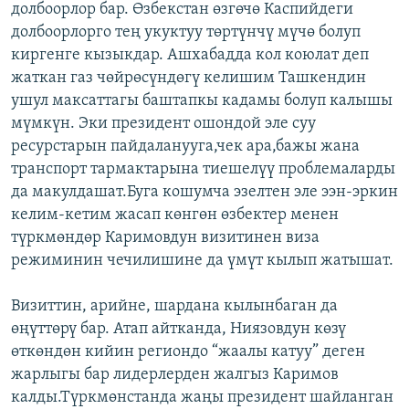
долбоорлор бар. Өзбекстан өзгөчө Каспийдеги
долбоорлорго тең укуктуу төртүнчү мүчө болуп
киргенге кызыкдар. Ашхабадда кол коюлат деп
жаткан газ чөйрөсүндөгү келишим Ташкендин
ушул максаттагы баштапкы кадамы болуп калышы
мүмкүн. Эки президент ошондой эле суу
ресурстарын пайдаланууга,чек ара,бажы жана
транспорт тармактарына тиешелүү проблемаларды
да макулдашат.Буга кошумча эзелтен эле ээн-эркин
келим-кетим жасап көнгөн өзбектер менен
түркмөндөр Каримовдун визитинен виза
режиминин чечилишине да үмүт кылып жатышат.
Визиттин, арийне, шардана кылынбаган да
өңүттөрү бар. Атап айтканда, Ниязовдун көзү
өткөндөн кийин региондо “жаалы катуу” деген
жарлыгы бар лидерлерден жалгыз Каримов
калды.Түркмөнстанда жаңы президент шайланган