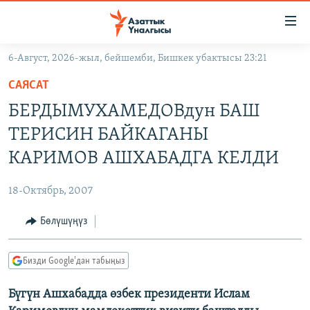
Линктер
Мазмунга
өтүңүз
6-Август, 2026-жыл, бейшемби, Бишкек убактысы 23:21
Навигацияга
ЖАҢЫЛЫКТАР
өтүңүз
САЯСАТ
КЫРГЫЗСТАН
Издөөгө
БЕРДЫМУХАМЕДОВдун БАШ
салыңыз
ДҮЙНӨ
КЫРГЫЗСТАН
ТЕРИСИН БАЙКАГАНЫ
УКРАИНА
САЯСАТ
ДҮЙНӨ
КАРИМОВ АШХАБАДГА КЕЛДИ
АТАЙЫН ИЛИКТӨӨ
ЭКОНОМИКА
БОРБОР АЗИЯ
18-Октябрь, 2007
ТВ ПРОГРАММАЛАР
МАДАНИЯТ
Бөлүшүңүз
ПОДКАСТ
БҮГҮН АЗАТТЫКТА
ӨЗГӨЧӨ ПИКИР
ЭКСПЕРТТЕР ТАЛДАЙТ
Бизди Google'дан табыңыз
БИЗ ЖАНА ДҮЙНӨ
Русский
Бүгүн Ашхабадда өзбек президенти Ислам
ДАНИСТЕ