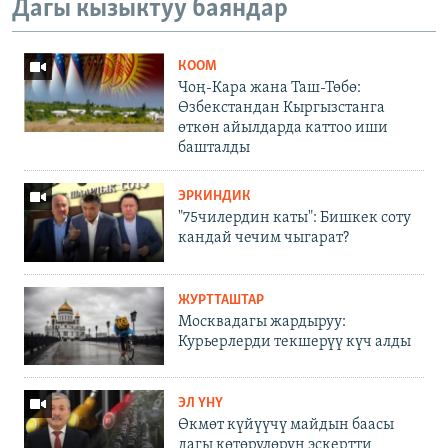
Дагы кызыктуу баяндар
КООМ
Чоң-Кара жана Таш-Төбө:
Өзбекстандан Кыргызстанга
өткөн айылдарда каттоо иши
башталды
ЭРКИНДИК
"75чилердин каты": Бишкек соту
кандай чечим чыгарат?
ЖУРТТАШТАР
Москвадагы жардыруу:
Курьерлерди текшерүү күч алды
ЭЛ ҮНҮ
Өкмөт күйүүчү майдын баасы
дагы көтөрүлөрүн эскертти