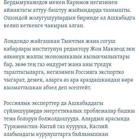
Бердымухамедов менен Каримов негизинен
аймактагы аттуу-баштуу жыйындарда таанышты.
Ошондой жолугушуулардын биринде ал Ашхабадга
келип кеткенге чакырык алган.
Лондондо жайгашкан Тынчтык жана согуш
кабарлары институнун редактору Жон Маклеод эки
өлкөнүн жалпы экономикалык кызыкчылыктары
бар, экөө тең газ өндүрөт жана аны түндүк
тараптагыларга, негизинен Россияга экспортко
чыгарат, демек, аларга өз ара араздашкандан көрө
кызматташкан абзел деп эсептейт.
Россиялык эксперттер да Ашхабаддагы
сүйлөшүүлөрдө энергетикалык проблемалар башкы
тема болорун болжолдошууда. Алардын арасында
Түркмөнстан-Кытай газ кууруна, Каспий
алабындагы курулуштарга байланышкан