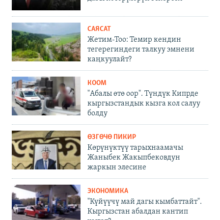
САЯСАТ
Жетим-Тоо: Темир кендин
тегерегиндеги талкуу эмнени
каңкуулайт?
КООМ
"Абалы өтө оор". Түндүк Кипрде
кыргызстандык кызга кол салуу
болду
ӨЗГӨЧӨ ПИКИР
Көрүнүктүү тарыхнаамачы
Жаныбек Жакыпбековдун
жаркын элесине
ЭКОНОМИКА
"Күйүүчү май дагы кымбаттайт".
Кыргызстан абалдан кантип