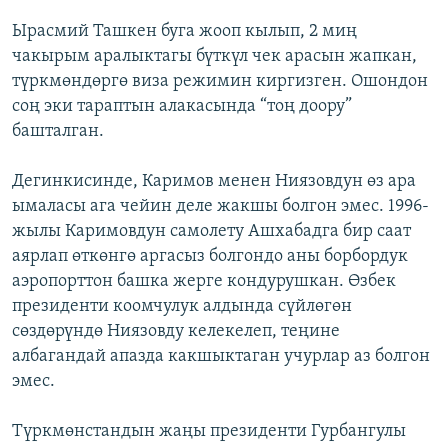
Ырасмий Ташкен буга жооп кылып, 2 миң
чакырым аралыктагы бүткүл чек арасын жапкан,
түркмөндөргө виза режимин киргизген. Ошондон
соң эки тараптын алакасында “тоң доору”
башталган.
Дегинкисинде, Каримов менен Ниязовдун өз ара
ымаласы ага чейин деле жакшы болгон эмес. 1996-
жылы Каримовдун самолету Ашхабадга бир саат
аярлап өткөнгө аргасыз болгондо аны борбордук
аэропорттон башка жерге кондурушкан. Өзбек
президенти коомчулук алдында сүйлөгөн
сөздөрүндө Ниязовду келекелеп, теңине
албагандай апазда какшыктаган учурлар аз болгон
эмес.
Түркмөнстандын жаңы президенти Гурбангулы