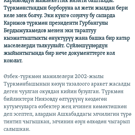
Каримовдун мамлекеттик визити башталды.
ОНЛАЙН ШЕРИНЕ
ЭЖЕ-СИҢДИЛЕР
Түркмөнстандын борборуна ал жети жылдан бери
келе элек болчу. Эки күнгө созулчу бу сапарда
АЗАТТЫК+
Каримов түркмөн президенти Гурбангулы
ЫҢГАЙСЫЗ СУРООЛОР
Бердымухамедов менен эки тараптуу
кызматташтыкты өнүктүрүү жана башка бир катар
маселелерди талкуулайт. Сүйлөшүүлөрдүн
ЭЕ/АРнун бардык сайттары
жыйынтыгында бир нече документтерге кол
коюлат.
Өзбек-түркмөн мамилелери 2002-жылы
Түркмөнбашынын көзүн тазалоого аракет жасалды
деген чуулган окуядан кийин бузулган. Түркмөн
бийликтери Ниязовду өлтүрүүнү көздөгөн
кутумчуларга өзбектер жең ичинен көмөктөшкөн
деп эсептеп, алардын Ашхабаддагы элчилигин түрө
тинтип чыгышкан, элчинин өзүн өлкөдөн чыгарып
салышкан.