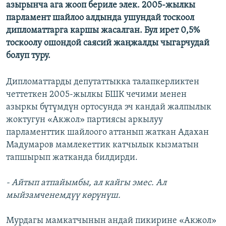
азырынча ага жооп бериле элек. 2005-жылкы
парламент шайлоо алдында ушундай тоскоол
дипломаттарга каршы жасалган. Бул ирет 0,5%
тоскоолу ошондой саясий жаңжалды чыгарчудай
болуп туру.
Дипломаттарды депутаттыкка талапкерликтен
четтеткен 2005-жылкы БШК чечими менен
азыркы бүтүмдүн ортосунда эч кандай жалпылык
жоктугун «Акжол» партиясы аркылуу
парламенттик шайлоого аттанып жаткан Адахан
Мадумаров мамлекеттик катчылык кызматын
тапшырып жатканда билдирди.
- Айтып атпайымбы, ал кайгы эмес. Ал
мыйзамченемдүү көрүнүш.
Мурдагы мамкатчынын андай пикирине «Акжол»