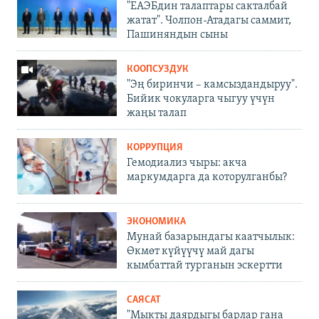
"ЕАЭБдин талаптары сакталбай
жатат". Чолпон-Атадагы саммит,
Пашиняндын сыны
КООПСУЗДУК
"Эң биринчи – камсыздандыруу".
Бийик чокуларга чыгуу үчүн
жаңы талап
КОРРУПЦИЯ
Гемодиализ чыры: акча
маркумдарга да которулганбы?
ЭКОНОМИКА
Мунай базарындагы каатчылык:
Өкмөт күйүүчү май дагы
кымбаттай турганын эскертти
САЯСАТ
"Мыкты даярдыгы барлар гана