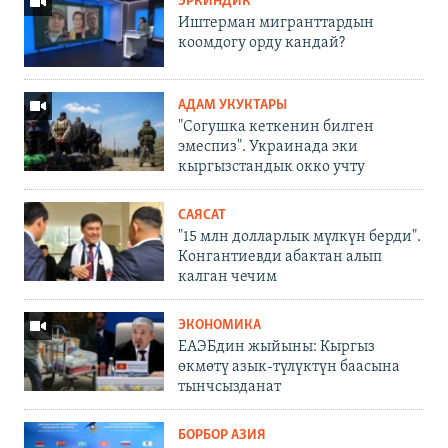
ЭРКИНДИК
Иштерман мигранттардын
коомдогу орду кандай?
АДАМ УКУКТАРЫ
"Согушка кеткенин билген
эмеспиз". Украинада эки
кыргызстандык окко учту
САЯСАТ
"15 млн долларлык мүлкүн берди".
Конгантиевди абактан алып
калган чечим
ЭКОНОМИКА
ЕАЭБдин жыйыны: Кыргыз
өкмөтү азык-түлүктүн баасына
тынчсызданат
БОРБОР АЗИЯ