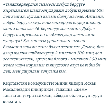
«талапкерлердин тизмеси добуш берүүгө
киргизилген шайлоочулардын добуштарынын 5%»
деп калган. Бул эми кызык болчу маселе. Анткени,
добуш берүүгө киргизилгендер дегендер кимдер
экени ошол эле 46-беренеде жазылган. Добуш
берүүгө киргизилген шайлоочулар деген эмне
түшүнүк? Бул жанагы урналардан чыккан
бюллетендердин саны болуп эсептелет. Демек, биз
азыр жалпы шайлоочулар 2 миллион 700 миң деп
эсептеп жатсак, эртең шайлоого 1 миллион 300 миң
келсе ушул норманы талкуулоого өтүп кетебизби
деп, мен ушундан чочуп жатам.
Кыргызстан коммунисттеринин лидери Исхак
Масалиевдин пикиринде, талашка «жем»
таштаган үтүр атайылап, абыдан ойлонулуп туруп
коюлган.