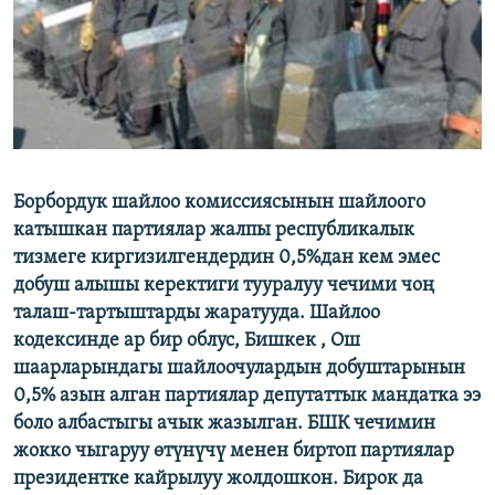
ОНЛАЙН ШЕРИНЕ
ЭЖЕ-СИҢДИЛЕР
АЗАТТЫК+
ЫҢГАЙСЫЗ СУРООЛОР
ЭЕ/АРнун бардык сайттары
Борбордук шайлоо комиссиясынын шайлоого
катышкан партиялар жалпы республикалык
тизмеге киргизилгендердин 0,5%дан кем эмес
добуш алышы керектиги тууралуу чечими чоң
талаш-тартыштарды жаратууда. Шайлоо
кодексинде ар бир облус, Бишкек , Ош
шаарларындагы шайлоочулардын добуштарынын
0,5% азын алган партиялар депутаттык мандатка ээ
боло албастыгы ачык жазылган. БШК чечимин
жокко чыгаруу өтүнүчү менен биртоп партиялар
президентке кайрылуу жолдошкон. Бирок да