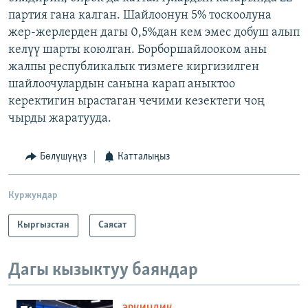
партия гана калган. Шайлоонун 5% тоскоолуна
жер-жерлерден дагы 0,5%дан кем эмес добуш алып
келүү шарты коюлган. Борборшайлооком аны
жалпы республикалык тизмеге киргизилген
шайлоочулардын санына карап аныктоо
керектигин ырастаган чечими кезектеги чоң
чырды жаратууда.
Бөлүшүңүз
Катталыңыз
Куржундар
Кыргызстан
Саясат
Дагы кызыктуу баяндар