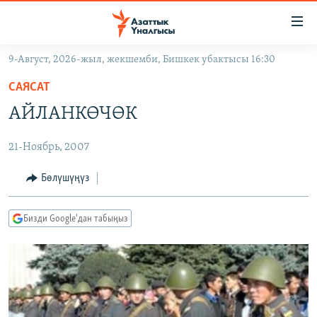
Линктер
Мазмунга
өтүңүз
9-Август, 2026-жыл, жекшемби, Бишкек убактысы 16:30
Навигацияга
ЖАҢЫЛЫКТАР
өтүңүз
САЯСАТ
КЫРГЫЗСТАН
Издөөгө
АЙЛАНКӨЧӨК
салыңыз
ДҮЙНӨ
КЫРГЫЗСТАН
21-Ноябрь, 2007
УКРАИНА
САЯСАТ
ДҮЙНӨ
АТАЙЫН ИЛИКТӨӨ
ЭКОНОМИКА
БОРБОР АЗИЯ
Бөлүшүңүз
ТВ ПРОГРАММАЛАР
МАДАНИЯТ
Бизди Google'дан табыңыз
ПОДКАСТ
БҮГҮН АЗАТТЫКТА
ӨЗГӨЧӨ ПИКИР
ЭКСПЕРТТЕР ТАЛДАЙТ
БИЗ ЖАНА ДҮЙНӨ
Русский
ДАНИСТЕ