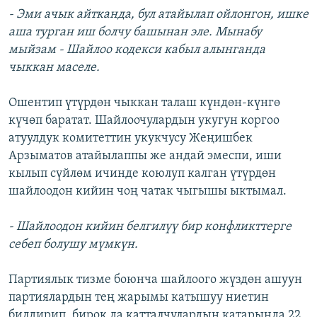
- Эми ачык айтканда, бул атайылап ойлонгон, ишке
аша турган иш болчу башынан эле. Мынабу
мыйзам - Шайлоо кодекси кабыл алынганда
чыккан маселе.
Ошентип үтүрдөн чыккан талаш күндөн-күнгө
күчөп баратат. Шайлоочулардын укугун коргоо
атуулдук комитеттин укукчусу Жеңишбек
Арзыматов атайылаппы же андай эмеспи, иши
кылып сүйлөм ичинде коюлуп калган үтүрдөн
шайлоодон кийин чоң чатак чыгышы ыктымал.
- Шайлоодон кийин белгилүү бир конфликттерге
себеп болушу мүмкүн.
Партиялык тизме боюнча шайлоого жүздөн ашуун
партиялардын тең жарымы катышуу ниетин
билдирип, бирок да катталчулардын катарында 22