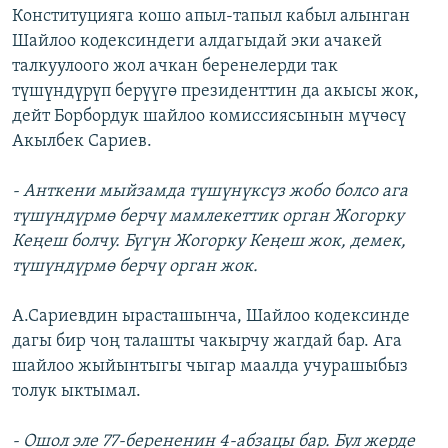
Конституцияга кошо апыл-тапыл кабыл алынган
Шайлоо кодексиндеги алдагыдай эки ачакей
талкуулоого жол ачкан беренелерди так
түшүндүрүп берүүгө президенттин да акысы жок,
дейт Борбордук шайлоо комиссиясынын мүчөсү
Акылбек Сариев.
- Анткени мыйзамда түшүнүксүз жобо болсо ага
түшүндүрмө берчү мамлекеттик орган Жогорку
Кеңеш болчу. Бүгүн Жогорку Кеңеш жок, демек,
түшүндүрмө берчү орган жок.
А.Сариевдин ырасташынча, Шайлоо кодексинде
дагы бир чоң талашты чакырчу жагдай бар. Ага
шайлоо жыйынтыгы чыгар маалда учурашыбыз
толук ыктымал.
- Ошол эле 77-берененин 4-абзацы бар. Бул жерде