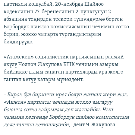
партиясы кошулбай, 20-ноябрда Шайлоо
кодексинин 77-беренесинин 2-пунктунун 2-
абзацына теңирден тескери түшүндүрмө берген
Борбордук шайлоо комиссиясынын чечимин сотко
берип, жокко чыгарта тургандыктарын
билдирүүдө.
«Атамекен» социалисттик партиясынын расмий
өкүлү Чолпон Жакупова БШК чечимин азыркы
бийликке ылым санаган партияларды ара жолго
таштап кетүү катары мүнөздөйт.
- Бирок бул биринчи ирет болуп жаткан жери жок.
«Акжол» партиясы чечимди жокко чыгаруу
боюнча сотко кайрылам деп жатпайбы. Чын-
чынына келгенде Борбордук шайлоо комиссиясын
деле таштап кетишпедиби,-
дейт Ч.Жакупова.