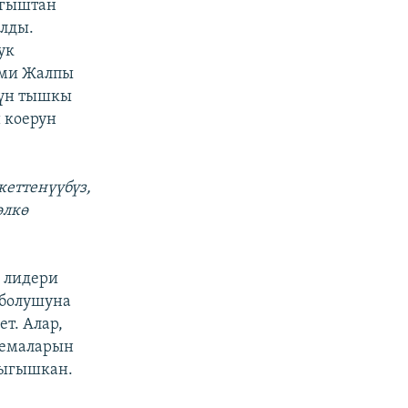
ыгыштан
алды.
ук
эми Жалпы
нүн тышкы
 коерун
кеттенүүбүз,
өлкө
с лидери
 болушуна
т. Алар,
темаларын
чыгышкан.