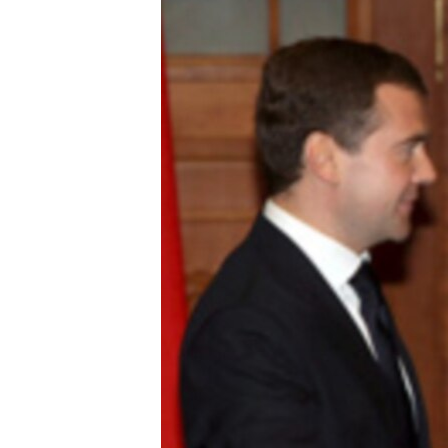
ЭЖЕ-СИҢДИЛЕР
АЗАТТЫК+
ЫҢГАЙСЫЗ СУРООЛОР