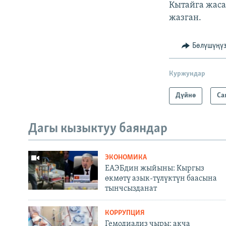
Кытайга жаса
жазган.
Бөлүшүңү
Куржундар
Дүйнө
Са
Дагы кызыктуу баяндар
ЭКОНОМИКА
ЕАЭБдин жыйыны: Кыргыз
өкмөтү азык-түлүктүн баасына
тынчсызданат
КОРРУПЦИЯ
Гемодиализ чыры: акча