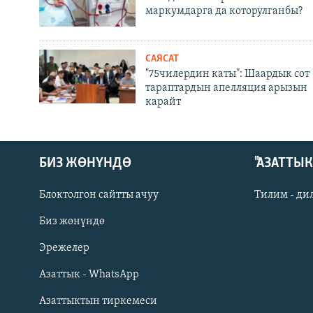
маркумдарга да которулганбы?
САЯСАТ
"75чилердин каты": Шаардык сот
тараптардын апелляция арызын
карайт
БИЗ ЖӨНҮНДӨ
"АЗАТТЫ
Блоктолгон сайтты ачуу
Тилим - ди
Биз жөнүндө
Русский
Эрежелер
Азаттык - WhatsApp
ОНЛАЙН ШЕРИНЕ
Азаттыктын тиркемеси