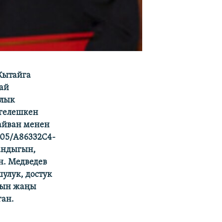
Кытайга
ай
ялык
ргелешкен
Тайван менен
8/05/A86332C4-
андыгын,
н. Медведев
улук, достук
нын жаңы
ган.