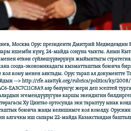
иев, Москва Орус президенти Дмитрий Медведевдин 
пары ишемби күнү, 24-майда соңуна чыкты. Анын Кыт
 менен өткөн сүйлөшүүлөрүнүн жыйынтыгы стратеги
жана соода-экономикадагы кызматташтык боюнча би
кол коюу менен аяктады. Орус тарап ал документте 
дын --> http://rfe.azattyk.org/rubrics/politics/ky/200
C6-EA3C7C11C8A9.asp бөлүнгүс жери деп эсептей тург
алардын эгемендүүлүгүнө каршы экендигин билдирге
төрагасы Ху Цинтао ортосунда эки тараптуу ынак коңш
таштык боюнча жаңы келишимге кол коюлду. Орусия
н алгачкы иш сапары 22-майда Казакстандан баштал