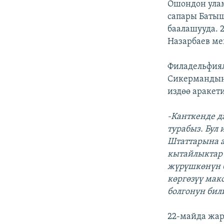
Ошондон ула
сапары Баты
баалашууда. 
Назарбаев ме
Филадельфиял
Сикермандын 
издөө аракети
-Канткенде д
турабыз. Бул
Штаттарына а
кытайлыктар
жүрүшкөнүн 
көргөзүү мак
болгонун бил
22-майда жар