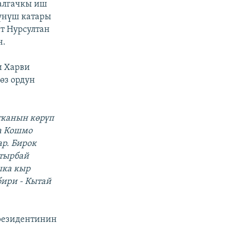
алгачкы иш
үнүш катары
нт Нурсултан
н.
и Харви
өз ордун
тканын көрүп
а Кошмо
р. Бирок
ктырбай
шка кыр
бири - Кытай
президентинин