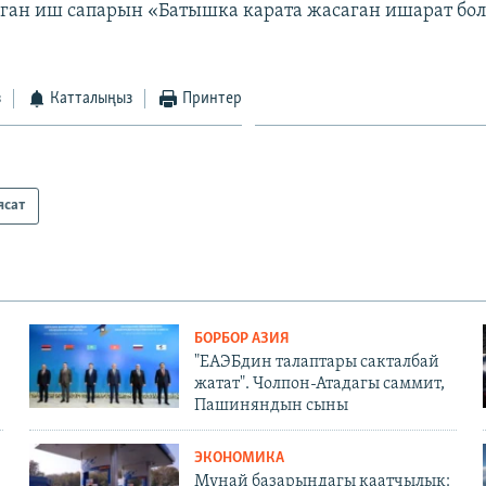
ган иш сапарын «Батышка карата жасаган ишарат бол
з
Катталыңыз
Принтер
ясат
БОРБОР АЗИЯ
"ЕАЭБдин талаптары сакталбай
жатат". Чолпон-Атадагы саммит,
Пашиняндын сыны
ЭКОНОМИКА
Мунай базарындагы каатчылык: