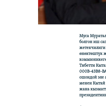
Муса Муратал
болгон иш са
жетекчилиги
өнөктөштүк 
коммюникеге 
Тибетти Кытай
000B-43B8-BA
ошондой эле 
менен Кытай 
жана кызмат
президентини