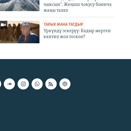
чыксын". Жеңиш чокусу боюнча
жаңы талап
ТАРЫХ ЖАНА ТАГДЫР
Үркүндү эскерүү: Кадыр мерген
кантип жол тоскон?