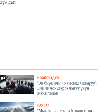
ду» деп
КООПСУЗДУК
"Эң биринчи – камсыздандыруу".
Бийик чокуларга чыгуу үчүн
жаңы талап
САЯСАТ
"Мыкты даярдыгы барлар гана