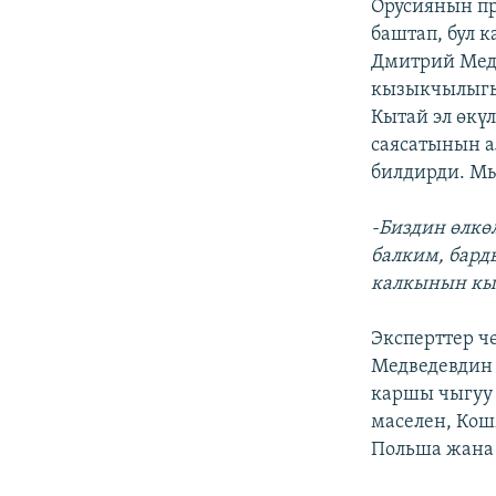
Орусиянын п
баштап, бул 
Дмитрий Медв
кызыкчылыгы
Кытай эл өкү
саясатынын а
билдирди. Мы
-Биздин өлкө
балким, бард
калкынын кы
Эксперттер ч
Медведевдин 
каршы чыгуу 
маселен, Кош
Польша жана