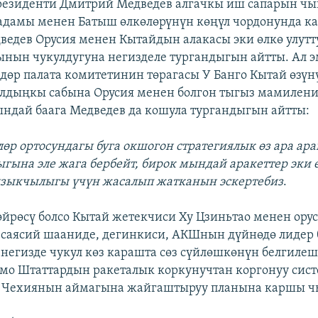
резиденти Дмитрий Медведев алгачкы иш сапарын ч
кадамы менен Батыш өлкөлөрүнүн көңүл чордонунда к
едев Орусия менен Кытайдын алакасы эки өлкө улутт
нын чукулдугуна негизделе тургандыгын айтты. Ал 
лдөр палата комитетинин төрагасы У Банго Кытай өзү
лдыңкы сабына Орусия менен болгон тыгыз мамилени
ндай баага Медведев да кошула тургандыгын айтты:
лөр ортосундагы буга окшогон стратегиялык өз ара ара
ыгына эле жага бербейт, бирок мындай аракеттер эки 
зыкчылыгы үчүн жасалып жатканын эскертебиз
.
өйрөсү болсо Кытай жетекчиси Ху Цзиньтао менен ору
саясий шааниде, дегинкиси, АКШнын дүйнөдө лидер
негизде чукул көз карашта сөз сүйлөшкөнүн белгилеше
мо Штаттардын ракеталык коркунучтан коргонуу сис
 Чехиянын аймагына жайгаштыруу планына каршы 