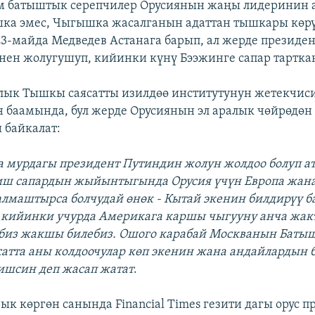
м батыштык серепчилер Орусиянын жаңы лидеринин 
шка эмес, Чыгышка жасалганын адаттан тышкары көр
23-майда Медведев Астанага барып, ал жерде президе
нен жолугушуп, кийинки күнү Бээжинге сапар тартка
ык Тышкы саясатты изилдөө институтунун жетекчис
баамында, бул жерде Орусиянын эл аралык чөйрөдөн 
 байкалат:
а мурдагы президент Путиндин жолун жолдоо болуп а
 иш сапардын жыйынтыгында Орусия үчүн Европа жан
лмаштырса болчудай өнөк - Кытай экенин билдирүү ба
 кийинки учурда Америкага каршы чыгууну анча жа
биз жакшы билебиз. Ошого карабай Москванын Баты
сатта аны колдоочулар көп экенин жана андайлардын 
ишсин деп жасап жатат
.
ык көргөн санында Financial Times гезити дагы орус 