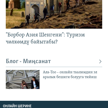
"Борбор Азия Шенгени": Туризм
чөлкөмдү байытабы?
Блог - Миңсанат
Ала-Тоо – онлайн таалимдин эл
аралык бешиги болууга тийиш
ОНЛАЙН ШЕРИНЕ