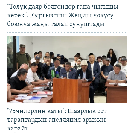
"Толук даяр болгондор гана чыгышы
керек". Кыргызстан Жеңиш чокусу
боюнча жаңы талап сунуштады
"75чилердин каты": Шаардык сот
тараптардын апелляция арызын
карайт