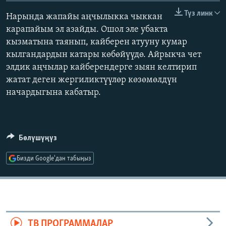
ОНЛАЙН ШЕРИНЕ
ЭЖЕ-СИҢДИЛЕР
Түз линк
Нарында жапайы аңчылыкка чыккан
АЗАТТЫК+
карапайым эл азайды. Ошол эле убакта
кызматына таянып, кайберен атууну кумар
ЫҢГАЙСЫЗ СУРООЛОР
кылгандардын катары көбөйүүдө. Айрыкча чет
элдик аңчылар кайберендерге зыян келтирип
ЭЕ/АРнун бардык сайттары
жатат деген жергиликтүүлөр көзөмөлдүн
начардыгына кабатыр.
Бөлүшүңүз
Бизди Google'дан табыңыз
ТВ ПРОГРАММАЛАР