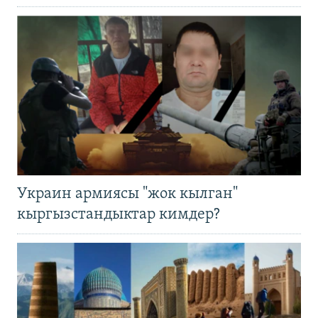
Украин армиясы "жок кылган"
кыргызстандыктар кимдер?