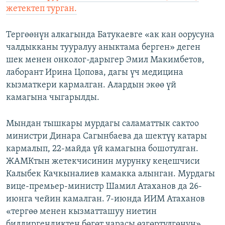
жетектеп турган.
Тергөөнүн алкагында Батукаевге «ак кан оорусуна
чалдыкканы тууралуу аныктама берген» деген
шек менен онколог-дарыгер Эмил Макимбетов,
лаборант Ирина Цопова, дагы үч медицина
кызматкери кармалган. Алардын экөө үй
камагына чыгарылды.
Мындан тышкары мурдагы саламаттык сактоо
министри Динара Сагынбаева да шектүү катары
кармалып, 22-майда үй камагына бошотулган.
ЖАМКтын жетекчисинин мурунку кеңешчиси
Калыбек Качкыналиев камакка алынган. Мурдагы
вице-премьер-министр Шамил Атаханов да 26-
июнга чейин камалган. 7-июнда ИИМ Атаханов
«тергөө менен кызматташуу ниетин
билдиргендиктен бөгөт чарасы өзгөртүлгөнүн»