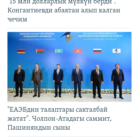
"15 млн долларлык мүлкүн берди".
Конгантиевди абактан алып калган
чечим
"ЕАЭБдин талаптары сакталбай
жатат". Чолпон-Атадагы саммит,
Пашиняндын сыны