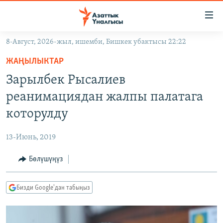
Линктер
Мазмунга
өтүңүз
8-Август, 2026-жыл, ишемби, Бишкек убактысы 22:22
Навигацияга
ЖАҢЫЛЫКТАР
өтүңүз
ЖАҢЫЛЫКТАР
КЫРГЫЗСТАН
Издөөгө
Зарылбек Рысалиев
салыңыз
ДҮЙНӨ
КЫРГЫЗСТАН
реанимациядан жалпы палатага
УКРАИНА
САЯСАТ
ДҮЙНӨ
которулду
АТАЙЫН ИЛИКТӨӨ
ЭКОНОМИКА
БОРБОР АЗИЯ
13-Июнь, 2019
ТВ ПРОГРАММАЛАР
МАДАНИЯТ
Бөлүшүңүз
ПОДКАСТ
БҮГҮН АЗАТТЫКТА
ӨЗГӨЧӨ ПИКИР
ЭКСПЕРТТЕР ТАЛДАЙТ
Бизди Google'дан табыңыз
БИЗ ЖАНА ДҮЙНӨ
Русский
ДАНИСТЕ