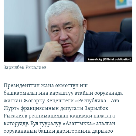
ОНЛАЙН ШЕРИНЕ
ЭЖЕ-СИҢДИЛЕР
АЗАТТЫК+
ЫҢГАЙСЫЗ СУРООЛОР
ЭЕ/АРнун бардык сайттары
Зарылбек Рысалиев.
Президенттин жана өкмөттүн иш
башкармалыгына караштуу атайын ооруканада
жаткан Жогорку Кеңештеги «Республика - Ата
Журт» фракциясынын депутаты Зарылбек
Рысалиев реанимациядан кадимки палатага
которулду. Бул тууралуу «Азаттыкка» аталган
оорукананын башкы дарыгеринин дарылоо