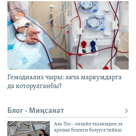
Гемодиализ чыры: акча маркумдарга
да которулганбы?
Блог - Миңсанат
Ала-Тоо – онлайн таалимдин эл
аралык бешиги болууга тийиш