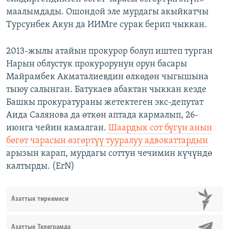
маалымдады. Ошондой эле мурдагы акыйкатчы
Турсунбек Акун да ИИМге сурак берип чыккан.
2013-жылы атайын прокурор болуп иштеп турган
Нарын облустук прокурорунун орун басары
Майрамбек Акматалиевдин өлкөдөн чыгышына
тыюу салынган. Батукаев абактан чыккан кезде
Башкы прокуратураны жетектеген экс-депутат
Аида Салянова да өткөн аптада кармалып, 26-
июнга чейин камалган.
Шаардык сот бүгүн анын
бөгөт чарасын өзгөртүү тууралуу адвокаттардын
арызын карап, мурдагы соттун чечимин күчүндө
калтырды. (ErN)
Азаттык тиркемеси
Азаттык Телеграмда