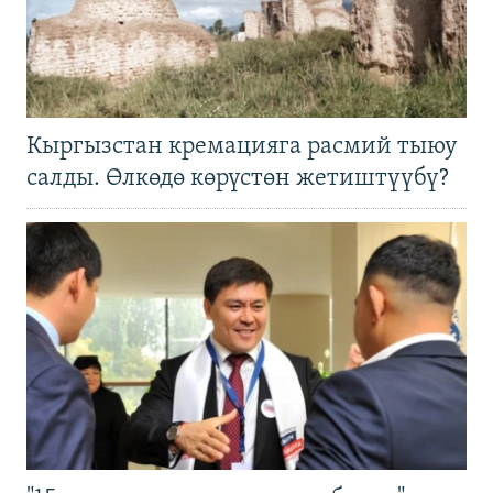
Кыргызстан кремацияга расмий тыюу
салды. Өлкөдө көрүстөн жетиштүүбү?