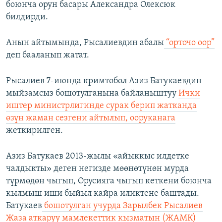
боюнча орун басары Александра Олексюк
билдирди.
Анын айтымында, Рысалиевдин абалы
“орточо оор”
деп бааланып жатат.
Рысалиев 7-июнда кримтөбөл Азиз Батукаевдин
мыйзамсыз бошотулганына байланыштуу
Ички
иштер министрлигинде сурак берип жатканда
өзүн жаман сезгени айтылып, ооруканага
жеткирилген.
Азиз Батукаев 2013-жылы «айыккыс илдетке
чалдыкты» деген негизде мөөнөтүнөн мурда
түрмөдөн чыгып, Орусияга чыгып кеткени боюнча
кылмыш иши быйыл кайра иликтене баштады.
Батукаев
бошотулган учурда Зарылбек Рысалиев
Жаза аткаруу мамлекеттик кызматын (ЖАМК)