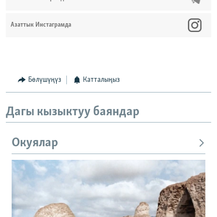
Азаттык Инстаграмда
Бөлүшүңүз
Катталыңыз
Дагы кызыктуу баяндар
Окуялар