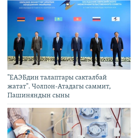
"ЕАЭБдин талаптары сакталбай
жатат". Чолпон-Атадагы саммит,
Пашиняндын сыны