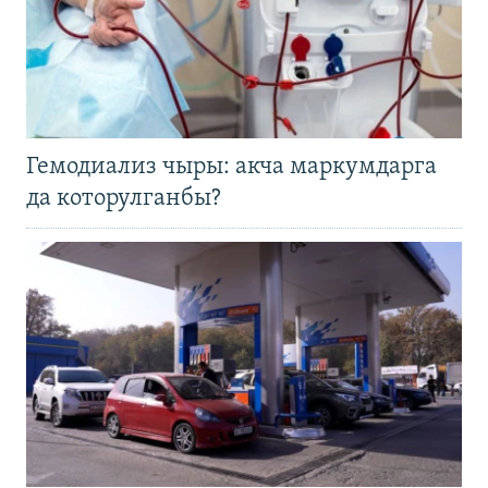
Гемодиализ чыры: акча маркумдарга
да которулганбы?