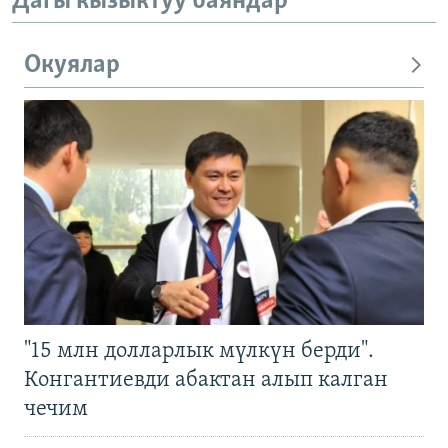
Дагы кызыктуу баяндар
Окуялар
"15 млн долларлык мүлкүн берди".
Конгантиевди абактан алып калган
чечим