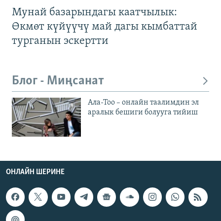
Мунай базарындагы каатчылык:
Өкмөт күйүүчү май дагы кымбаттай
турганын эскертти
Блог - Миңсанат
Ала-Тоо – онлайн таалимдин эл
аралык бешиги болууга тийиш
ОНЛАЙН ШЕРИНЕ