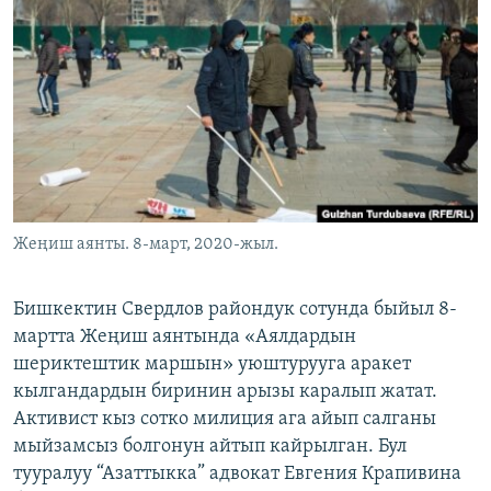
ОНЛАЙН ШЕРИНЕ
ЭЖЕ-СИҢДИЛЕР
АЗАТТЫК+
ЫҢГАЙСЫЗ СУРООЛОР
ЭЕ/АРнун бардык сайттары
Жеңиш аянты. 8-март, 2020-жыл.
Бишкектин Свердлов райондук сотунда быйыл 8-
мартта Жеңиш аянтында «Аялдардын
шериктештик маршын» уюштурууга аракет
кылгандардын биринин арызы каралып жатат.
Активист кыз сотко милиция ага айып салганы
мыйзамсыз болгонун айтып кайрылган. Бул
тууралуу “Азаттыкка” адвокат Евгения Крапивина