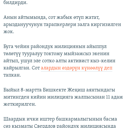
билдирди.
Анын айтымында, сот жабык өтүп жатат,
арыздануучунун тарапкерлери залга киргизилген
жок.
Буга чейин райондук милициянын айыппул
төлөтүү тууралуу токтому мыйзамсыз экенин
айтып, ушул эле сотко алты активист кыз-келин
кайрылган. Сот
алардын өздөрүн күнөөлүү деп
тапкан.
Быйыл 8-мартта Бишкекте Жеңиш аянтындагы
митингден кийин милицияга жалпысынан 11 адам
жеткирилген.
Шаардык ички иштер башкармалыгынын басма
сөз кызматы Свердлов райондук милициясында