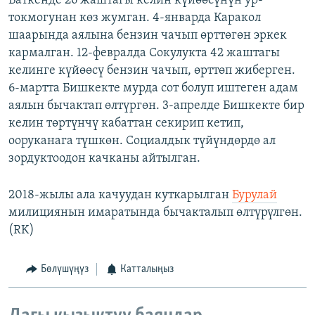
Баткенде 26 жаштагы келин күйөөсүнүн ур-
токмогунан көз жумган. 4-январда Каракол
шаарында аялына бензин чачып өрттөгөн эркек
кармалган. 12-февралда Сокулукта 42 жаштагы
келинге күйөөсү бензин чачып, өрттөп жиберген.
6-мартта Бишкекте мурда сот болуп иштеген адам
аялын бычактап өлтүргөн. 3-апрелде Бишкекте бир
келин төртүнчү кабаттан секирип кетип,
ооруканага түшкөн. Социалдык түйүндөрдө ал
зордуктоодон качканы айтылган.
2018-жылы ала качуудан куткарылган
Бурулай
милициянын имаратында бычакталып өлтүрүлгөн.
(RK)
Бөлүшүңүз
Катталыңыз