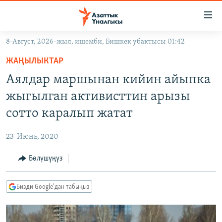
Линктер
Мазмунга
өтүңүз
8-Август, 2026-жыл, ишемби, Бишкек убактысы 01:42
Навигацияга
ЖАҢЫЛЫКТАР
өтүңүз
ЖАҢЫЛЫКТАР
КЫРГЫЗСТАН
Издөөгө
Аялдар маршынан кийин айыпка
салыңыз
ДҮЙНӨ
КЫРГЫЗСТАН
жыгылган активисттин арызы
УКРАИНА
САЯСАТ
ДҮЙНӨ
сотто каралып жатат
АТАЙЫН ИЛИКТӨӨ
ЭКОНОМИКА
БОРБОР АЗИЯ
23-Июнь, 2020
ТВ ПРОГРАММАЛАР
МАДАНИЯТ
Бөлүшүңүз
ПОДКАСТ
БҮГҮН АЗАТТЫКТА
ӨЗГӨЧӨ ПИКИР
ЭКСПЕРТТЕР ТАЛДАЙТ
Бизди Google'дан табыңыз
БИЗ ЖАНА ДҮЙНӨ
Русский
ДАНИСТЕ