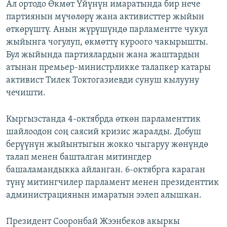
Ал ортодо Өкмөт Үйүнүн имаратында бир нече
партиянын мүчөлөрү жана активисттер жыйын
өткөрүштү. Анын жүрүшүндө парламентте чукул
жыйынга чогулуп, өкмөттү куроого чакырышты.
Бул жыйында партиялардын жана жаштардын
атынан премьер-министрликке талапкер катары
активист Тилек Токтогазиевди сунуш кылууну
чечишти.
Кыргызстанда 4-октябрда өткөн парламенттик
шайлоодон соң саясий кризис жаралды. Добуш
берүүнүн жыйынтыгын жокко чыгаруу жөнүндө
талап менен башталган митингдер
башаламандыкка айланган. 6-октябрга караган
түнү митингчилер парламент менен президенттик
администрациянын имаратын ээлеп алышкан.
Президент Сооронбай Жээнбеков акыркы