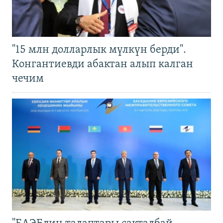
"15 млн долларлык мүлкүн берди".
Конгантиевди абактан алып калган
чечим