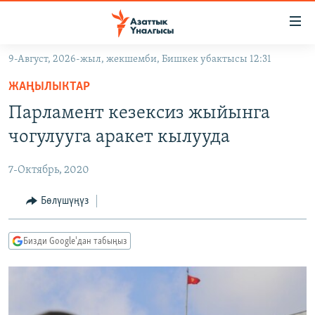
Линктер
Мазмунга
өтүңүз
9-Август, 2026-жыл, жекшемби, Бишкек убактысы 12:31
Навигацияга
ЖАҢЫЛЫКТАР
өтүңүз
ЖАҢЫЛЫКТАР
КЫРГЫЗСТАН
Издөөгө
Парламент кезексиз жыйынга
салыңыз
ДҮЙНӨ
КЫРГЫЗСТАН
чогулууга аракет кылууда
УКРАИНА
САЯСАТ
ДҮЙНӨ
7-Октябрь, 2020
АТАЙЫН ИЛИКТӨӨ
ЭКОНОМИКА
БОРБОР АЗИЯ
ТВ ПРОГРАММАЛАР
Бөлүшүңүз
МАДАНИЯТ
ПОДКАСТ
БҮГҮН АЗАТТЫКТА
Бизди Google'дан табыңыз
ӨЗГӨЧӨ ПИКИР
ЭКСПЕРТТЕР ТАЛДАЙТ
БИЗ ЖАНА ДҮЙНӨ
Русский
ДАНИСТЕ