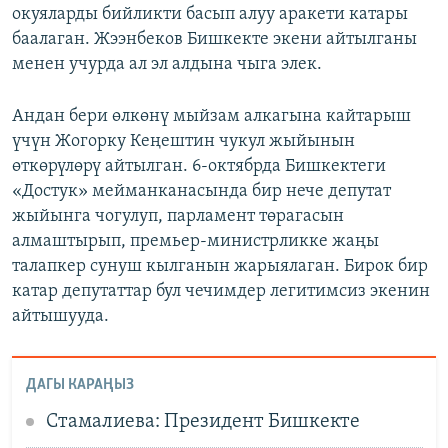
окуяларды бийликти басып алуу аракети катары
баалаган. Жээнбеков Бишкекте экени айтылганы
менен учурда ал эл алдына чыга элек.
Андан бери өлкөнү мыйзам алкагына кайтарыш
үчүн Жогорку Кеңештин чукул жыйынын
өткөрүлөрү айтылган. 6-октябрда Бишкектеги
«Достук» мейманканасында бир нече депутат
жыйынга чогулуп, парламент төрагасын
алмаштырып, премьер-министрликке жаңы
талапкер сунуш кылганын жарыялаган. Бирок бир
катар депутаттар бул чечимдер легитимсиз экенин
айтышууда.
ДАГЫ КАРАҢЫЗ
Стамалиева: Президент Бишкекте