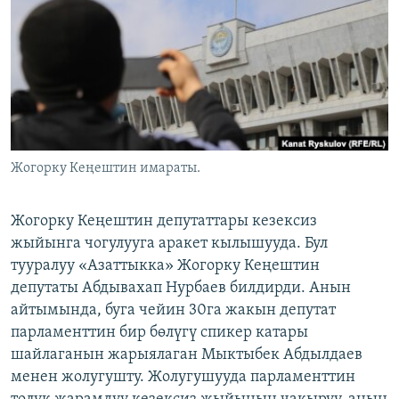
ОНЛАЙН ШЕРИНЕ
ЭЖЕ-СИҢДИЛЕР
АЗАТТЫК+
ЫҢГАЙСЫЗ СУРООЛОР
ЭЕ/АРнун бардык сайттары
Жогорку Кеңештин имараты.
Жогорку Кеңештин депутаттары кезексиз
жыйынга чогулууга аракет кылышууда. Бул
тууралуу «Азаттыкка» Жогорку Кеңештин
депутаты Абдывахап Нурбаев билдирди. Анын
айтымында, буга чейин 30га жакын депутат
парламенттин бир бөлүгү спикер катары
шайлаганын жарыялаган Мыктыбек Абдылдаев
менен жолугушту. Жолугушууда парламенттин