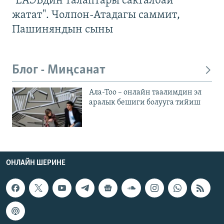
"ЕАЭБдин талаптары сакталбай
жатат". Чолпон-Атадагы саммит,
Пашиняндын сыны
Блог - Миңсанат
Ала-Тоо – онлайн таалимдин эл
аралык бешиги болууга тийиш
ОНЛАЙН ШЕРИНЕ