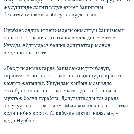
толук жарамдуу кезексиз жыйынын чакыруу, анын
жүрүшүндө легитимдүү өкмөт башчыны
бекитүүнүн жол-жобосу талкууланган.
Нурбаев элдик ишенимдеги өкмөттүн башчысын
шайлоо ачык-айкын өтүшү керек деп эсептейт.
Учурда Абдылдаев башка депутаттар менен
кеңешкени кетти.
«Бардык аймактарда башаламандык болуп,
тараптар өз кызыкчылыгына колдонууга аракет
кылып жатышат. Ушундай кыйын мезгилде
өлкөбүз кризистен алып чыга турган башчыга
муктаж болуп турабыз. Депутаттарды тез арада
чогулууга чакырат элем. Мыйзам алкагына кайтып
келишибиз керек. Өлкөбүздү сактап калалы», -
деди Нурбаев.