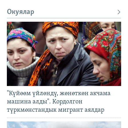
Окуялар
"Күйөөм үйлөндү, жөнөткөн акчама
машина алды". Кордолгон
түркмөнстандык мигрант аялдар