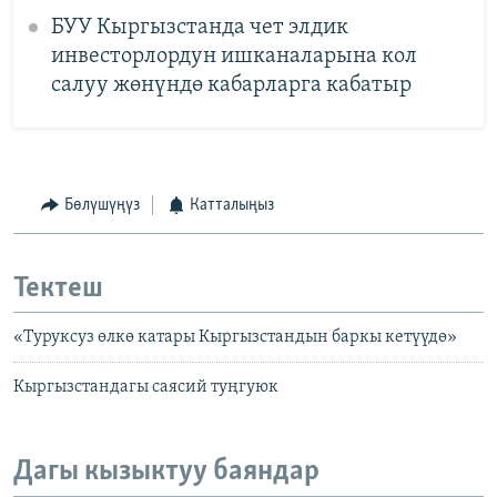
БУУ Кыргызстанда чет элдик
инвесторлордун ишканаларына кол
салуу жөнүндө кабарларга кабатыр
Бөлүшүңүз
Катталыңыз
Тектеш
«Туруксуз өлкө катары Кыргызстандын баркы кетүүдө»
Кыргызстандагы саясий туңгуюк
Дагы кызыктуу баяндар