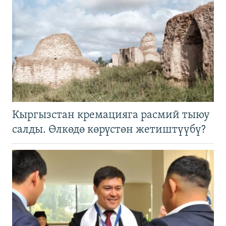
Кыргызстан кремацияга расмий тыюу
салды. Өлкөдө көрүстөн жетиштүүбү?