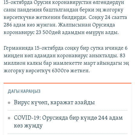
15-октябрда Орусия коронавирустан өлгөндөрдүн
саны пандемия башталгандан берки эң жогорку
көрсөткүчкө жеткенин билдирди. Соңку 24 саатта
286 адам көз жумган. Жалпысынан Орусияда
коронавирус 23 500дөй адамдын өмүрүн алды.
Германияда 15-октябрда соңку бир сутка ичинде 6
миңден көп адамдан коронавирус аныкталды. 83
миллион калкы бар мамлекетте март айындагы эң
жогорку көрсөткүч 6300гө жеткен.
ДАГЫ КАРАҢЫЗ
Вирус күчөп, каражат азайды
COVID-19: Орусияда бир күндө 244 адам
көз жумду