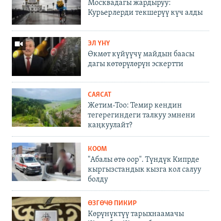
Москвадагы жардыруу:
Курьерлерди текшерүү күч алды
ЭЛ ҮНҮ
Өкмөт күйүүчү майдын баасы
дагы көтөрүлөрүн эскертти
САЯСАТ
Жетим-Тоо: Темир кендин
тегерегиндеги талкуу эмнени
каңкуулайт?
КООМ
"Абалы өтө оор". Түндүк Кипрде
кыргызстандык кызга кол салуу
болду
ӨЗГӨЧӨ ПИКИР
Көрүнүктүү тарыхнаамачы