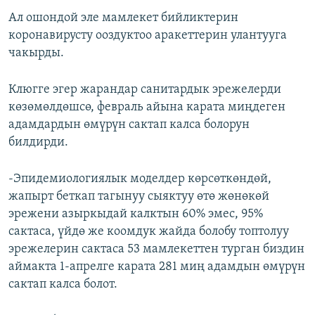
Ал ошондой эле мамлекет бийликтерин
коронавирусту ооздуктоо аракеттерин улантууга
чакырды.
Клюгге эгер жарандар санитардык эрежелерди
көзөмөлдөшсө, февраль айына карата миңдеген
адамдардын өмүрүн сактап калса болорун
билдирди.
-Эпидемиологиялык моделдер көрсөткөндөй,
жапырт беткап тагынуу сыяктуу өтө жөнөкөй
эрежени азыркыдай калктын 60% эмес, 95%
сактаса, үйдө же коомдук жайда болобу топтолуу
эрежелерин сактаса 53 мамлекеттен турган биздин
аймакта 1-апрелге карата 281 миң адамдын өмүрүн
сактап калса болот.