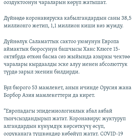
ооздуктоонун чараларын көрүп жатышат.
Дүйнөдө коронавируска кабылгандардын саны 38,5
миллионго жетип, 1,1 миллион киши көз жумду.
Дүйнөлүк Саламаттык сактоо уюмунун Европа
аймактык бюросунун башчысы Ханс Клюге 15-
октябрда өткөн басма сөз жыйында азыркы чектөө
чаралары кырдаалды эске алуу менен абсолюттук
түрдө зарыл экенин билдирди.
Бул бюрого 53 мамлекет, анын ичинде Орусия жана
Борбор Азия мамлекеттери да кирет.
“Европадагы эпидемиологиялык абал аябай
тынчсыздандырып жатат. Коронавирус жуктуруп
алгандардын күнүмдүк көрсөткүчү өсүп,
ооруканага түшкөндөр көбөйүп жатат. COVID-19