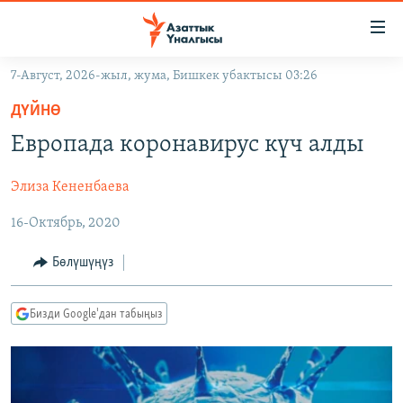
Линктер
Мазмунга
өтүңүз
7-Август, 2026-жыл, жума, Бишкек убактысы 03:26
Навигацияга
ЖАҢЫЛЫКТАР
өтүңүз
ДҮЙНӨ
КЫРГЫЗСТАН
Издөөгө
Европада коронавирус күч алды
салыңыз
ДҮЙНӨ
КЫРГЫЗСТАН
Элиза Кененбаева
УКРАИНА
САЯСАТ
ДҮЙНӨ
16-Октябрь, 2020
АТАЙЫН ИЛИКТӨӨ
ЭКОНОМИКА
БОРБОР АЗИЯ
ТВ ПРОГРАММАЛАР
МАДАНИЯТ
Бөлүшүңүз
ПОДКАСТ
БҮГҮН АЗАТТЫКТА
Бизди Google'дан табыңыз
ӨЗГӨЧӨ ПИКИР
ЭКСПЕРТТЕР ТАЛДАЙТ
БИЗ ЖАНА ДҮЙНӨ
Русский
ДАНИСТЕ