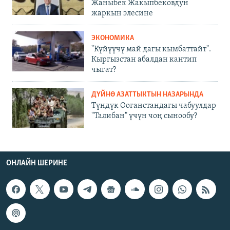
Жаныбек Жакыпбековдун
жаркын элесине
ЭКОНОМИКА
"Күйүүчү май дагы кымбаттайт".
Кыргызстан абалдан кантип
чыгат?
ДҮЙНӨ АЗАТТЫКТЫН НАЗАРЫНДА
Түндүк Ооганстандагы чабуулдар
"Талибан" үчүн чоң сынообу?
ОНЛАЙН ШЕРИНЕ