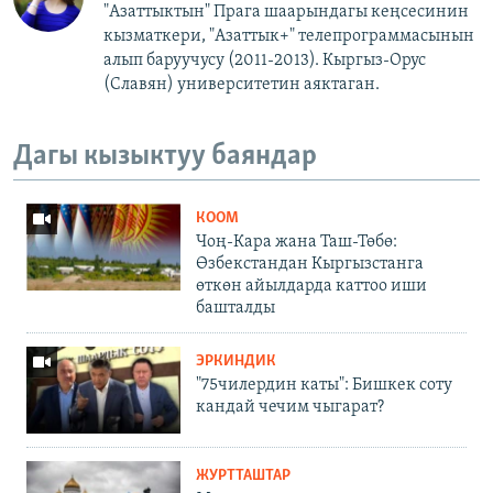
"Азаттыктын" Прага шаарындагы кеңсесинин
кызматкери, "Азаттык+" телепрограммасынын
алып баруучусу (2011-2013).
Кыргыз-Орус
(Славян)
университетин аяктаган.
Дагы кызыктуу баяндар
КООМ
Чоң-Кара жана Таш-Төбө:
Өзбекстандан Кыргызстанга
өткөн айылдарда каттоо иши
башталды
ЭРКИНДИК
"75чилердин каты": Бишкек соту
кандай чечим чыгарат?
ЖУРТТАШТАР