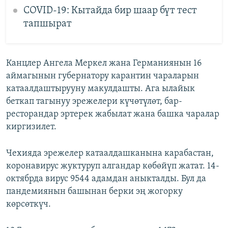
COVID-19: Кытайда бир шаар бүт тест
тапшырат
Канцлер Ангела Меркел жана Германиянын 16
аймагынын губернатору карантин чараларын
катаалдаштырууну макулдашты. Ага ылайык
беткап тагынуу эрежелери күчөтүлөт, бар-
ресторандар эртерек жабылат жана башка чаралар
киргизилет.
Чехияда эрежелер катаалдашканына карабастан,
коронавирус жуктуруп алгандар көбөйүп жатат. 14-
октябрда вирус 9544 адамдан аныкталды. Бул да
пандемиянын башынан берки эң жогорку
көрсөткүч.