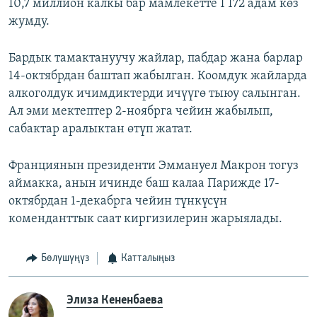
10,7 миллион калкы бар мамлекетте 1 172 адам көз
жумду.
Бардык тамактануучу жайлар, пабдар жана барлар
14-октябрдан баштап жабылган. Коомдук жайларда
алкоголдук ичимдиктерди ичүүгө тыюу салынган.
Ал эми мектептер 2-ноябрга чейин жабылып,
сабактар аралыктан өтүп жатат.
Франциянын президенти Эммануел Макрон тогуз
аймакка, анын ичинде баш калаа Парижде 17-
октябрдан 1-декабрга чейин түнкүсүн
коменданттык саат киргизилерин жарыялады.
Бөлүшүңүз
Катталыңыз
Элиза Кененбаева