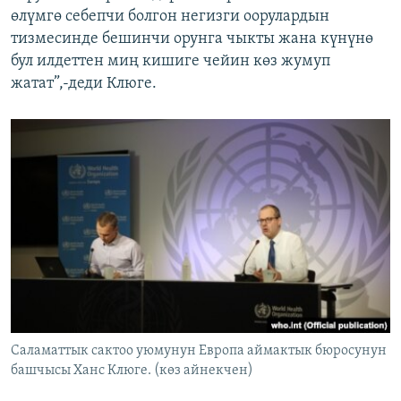
өлүмгө себепчи болгон негизги оорулардын
тизмесинде бешинчи орунга чыкты жана күнүнө
бул илдеттен миң кишиге чейин көз жумуп
жатат”,-деди Клюге.
Саламаттык сактоо уюмунун Европа аймактык бюросунун
башчысы Ханс Клюге. (көз айнекчен)