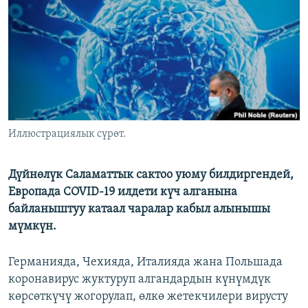
ОНЛАЙН ШЕРИНЕ
ЭЖЕ-СИҢДИЛЕР
АЗАТТЫК+
ЫҢГАЙСЫЗ СУРООЛОР
ЭЕ/АРнун бардык сайттары
Иллюстрациялык сүрөт.
Дүйнөлүк Саламаттык сактоо уюму билдиргендей,
Европада COVID-19 илдети күч алганына
байланыштуу катаал чаралар кабыл алынышы
мүмкүн.
Германияда, Чехияда, Италияда жана Польшада
коронавирус жуктуруп алгандардын күнүмдүк
көрсөткүчү жогорулап, өлкө жетекчилери вирусту