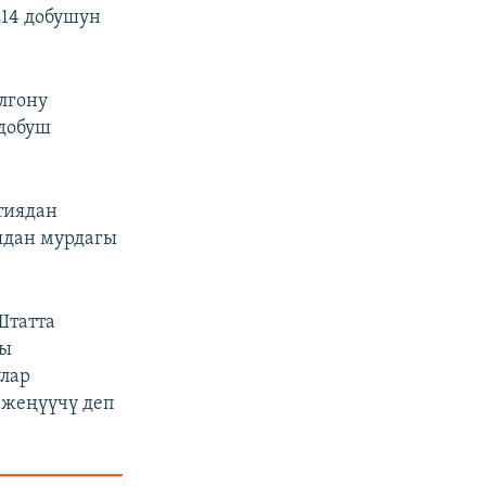
214 добушун
лгону
 добуш
тиядан
ядан мурдагы
Штатта
гы
улар
 жеңүүчү деп