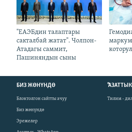
"ЕАЭБдин талаптары
Гемоди
сакталбай жатат". Чолпон-
маркум
Атадагы саммит,
котору
Пашиняндын сыны
БИЗ ЖӨНҮНДӨ
"АЗАТТЫ
Блоктолгон сайтты ачуу
Тилим - ди
Биз жөнүндө
Русский
Эрежелер