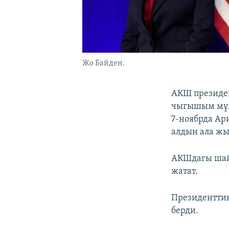
Жо Байден.
АКШ президен
чыгышым мүмк
7-ноябрда Ар
алдын ала жы
АКШдагы шайл
жатат.
Президенттик
берди.