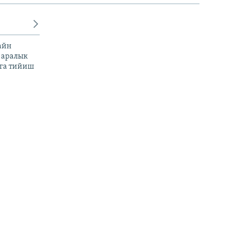
айн
 аралык
га тийиш