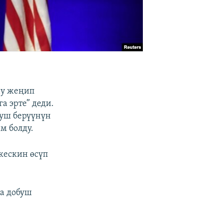
ну жеңип
 эрте” деди.
буш берүүнүн
м болду.
кескин өсүп
а добуш