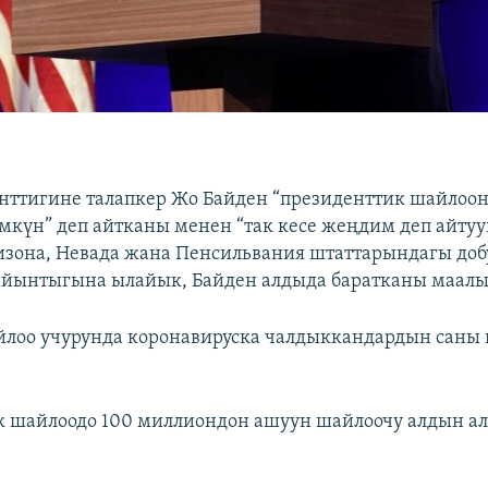
ттигине талапкер Жо Байден “президенттик шайлоо
үн” деп айтканы менен “так кесе жеңдим деп айтууга
изона, Невада жана Пенсильвания штаттарындагы до
йынтыгына ылайык, Байден алдыда баратканы маалы
оо учурунда коронавируска чалдыккандардын саны 
 шайлоодо 100 миллиондон ашуун шайлоочу алдын ал