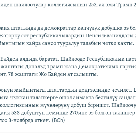
айден шайлоочулар коллегиясынын 253, ал эми Трамп 
жия штатында да демократтар көпчүлүк добушка ээ бо
Жогорку сот республикачылардын Пенсильваниядагы
ынтыгын кайра саноо тууралуу талабын четке какты.
а Байден алдыда баратат. Шайлоодо Республикалык пар
4 жаштагы Дональд Трамп жана Демократиялык парти
нт, 78 жаштагы Жо Байден ат салышты.
онун жыйынтыгы штаттардын деңгээлинде чечилет. 
ыга чыккан талапкерге ошол аймакта белгилүү санда
коллегиясынын мүчөлөрүнү добуш беришет. Шайлооч
агы 538 добуштун кеминде 270ине ээ болгон талапкер
оо 3-ноябрда өткөн. (BCh)