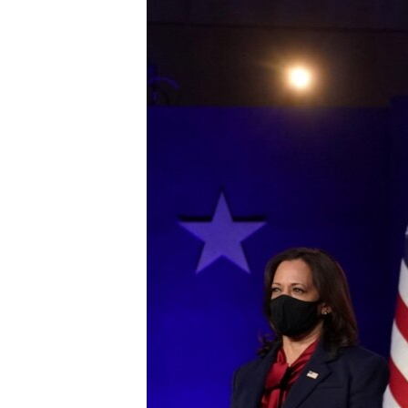
ЭЖЕ-СИҢДИЛЕР
АЗАТТЫК+
ЫҢГАЙСЫЗ СУРООЛОР