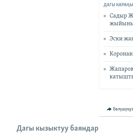
ДАГЫ КАРАҢЫ
Садыр Ж
жыйыны
Эски жа
Коронав
Жапаров
катышт
Бөлүшүңү
Дагы кызыктуу баяндар