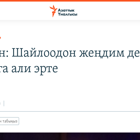
Р
н: Шайлоодон жеңдим д
а али эрте
з
ан табыңыз