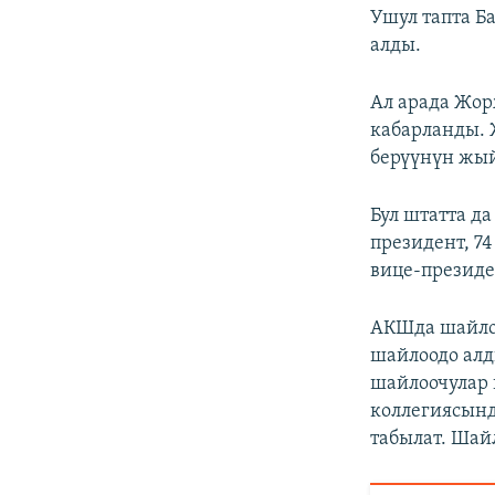
Ушул тапта Б
алды.
Ал арада Жор
кабарланды. 
берүүнүн жый
Бул штатта д
президент, 7
вице-президе
АКШда шайло
шайлоодо алд
шайлоочулар 
коллегиясынд
табылат. Шайл