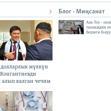
Блог - Миңсанат
Ала-Тоо – онл
таалимдин эл
бешиги болуу
н долларлык мүлкүн
. Конгантиевди
н алып калган чечим