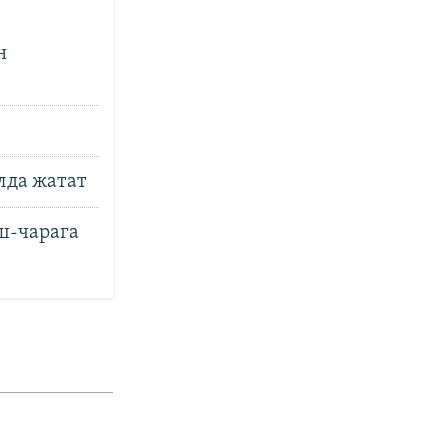
н
лда жатат
ш-чарага