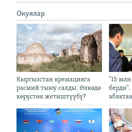
Окуялар
Кыргызстан кремацияга
"15 мл
расмий тыюу салды. Өлкөдө
берди"
көрүстөн жетиштүүбү?
абакта