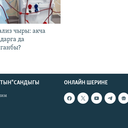
ализ чыры: акча
дарга да
лганбы?
КТЫН" САНДЫГЫ
ОНЛАЙН ШЕРИНЕ
лим