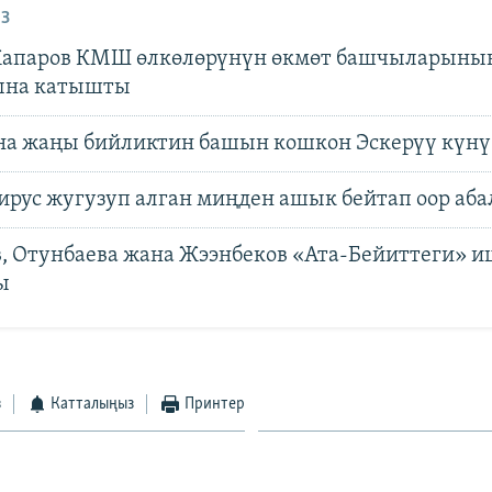
З
апаров КМШ өлкөлөрүнүн өкмөт башчыларыны
на катышты
на жаңы бийликтин башын кошкон Эскерүү күнү
ирус жугузуп алган миңден ашык бейтап оор аба
, Отунбаева жана Жээнбеков «Ата-Бейиттеги» и
ы
з
Катталыңыз
Принтер