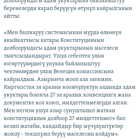
долбоорундагы адам укуктарына байланыштуу
беренелерди карап берүүсүн өтүнүп кайрылганын
айтты:
«Мен башкаруу системасынан мурда өлкөнүн
акыйкатчысы катары Конституциянын
долбоорундагы адам укуктарынын маселеси
тынчсыздандырат. Ушул себептен улам
өзгөртүүлөрдөгү укукка байланыштуу
чектөөлөрдөн улам Венеция комиссиясына
кайрылдым. Азырынча жооп ала элекмин.
Кыргызстан эл аралык коомчулуктун алдында адам
укуктары боюнча 27 эл аралык конвенцияга жана
документке кол коюп, милдеттенмелерди алган.
Мен негизи ушул азыр сунушталып жаткан
конституциялык долбоор 27 милдеттенмеге бап
келип жатабы, кандайдыр бир мүчүлүштүктөр
жокпу - текшерип берүү маселесин койдум».