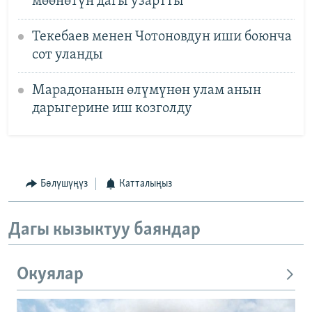
мөөнөтүн дагы узартты
Текебаев менен Чотоновдун иши боюнча
сот уланды
Марадонанын өлүмүнөн улам анын
дарыгерине иш козголду
Бөлүшүңүз
Катталыңыз
Дагы кызыктуу баяндар
Окуялар