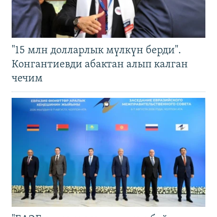
"15 млн долларлык мүлкүн берди".
Конгантиевди абактан алып калган
чечим