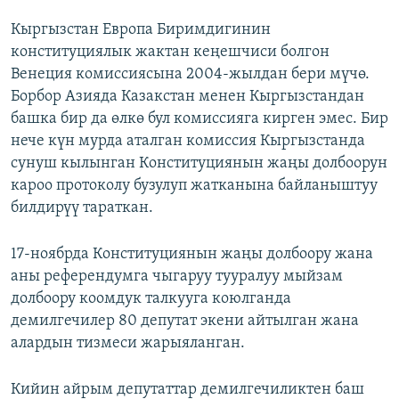
Кыргызстан Европа Биримдигинин
конституциялык жактан кеңешчиси болгон
Венеция комиссиясына 2004-жылдан бери мүчө.
Борбор Азияда Казакстан менен Кыргызстандан
башка бир да өлкө бул комиссияга кирген эмес. Бир
нече күн мурда аталган комиссия Кыргызстанда
сунуш кылынган Конституциянын жаңы долбоорун
кароо протоколу бузулуп жатканына байланыштуу
билдирүү тараткан.
17-ноябрда Конституциянын жаңы долбоору жана
аны референдумга чыгаруу тууралуу мыйзам
долбоору коомдук талкууга коюлганда
демилгечилер 80 депутат экени айтылган жана
алардын тизмеси жарыяланган.
Кийин айрым депутаттар демилгечиликтен баш