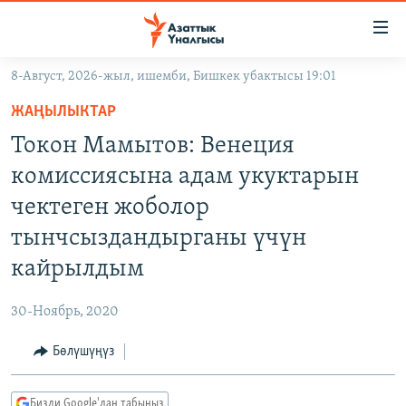
Линктер
Мазмунга
өтүңүз
8-Август, 2026-жыл, ишемби, Бишкек убактысы 19:01
Навигацияга
ЖАҢЫЛЫКТАР
өтүңүз
ЖАҢЫЛЫКТАР
КЫРГЫЗСТАН
Издөөгө
Токон Мамытов: Венеция
салыңыз
ДҮЙНӨ
КЫРГЫЗСТАН
комиссиясына адам укуктарын
УКРАИНА
САЯСАТ
ДҮЙНӨ
чектеген жоболор
АТАЙЫН ИЛИКТӨӨ
ЭКОНОМИКА
БОРБОР АЗИЯ
тынчсыздандырганы үчүн
ТВ ПРОГРАММАЛАР
МАДАНИЯТ
кайрылдым
ПОДКАСТ
БҮГҮН АЗАТТЫКТА
30-Ноябрь, 2020
ӨЗГӨЧӨ ПИКИР
ЭКСПЕРТТЕР ТАЛДАЙТ
Бөлүшүңүз
БИЗ ЖАНА ДҮЙНӨ
Русский
ДАНИСТЕ
Бизди Google'дан табыңыз