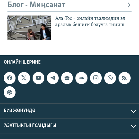
Блог - Миңсанат
Ала-Тоо – онлайн таалимдин эл
аралык бешиги болууга тийиш
ОНЛАЙН ШЕРИНЕ
БИЗ ЖӨНҮНДӨ
"АЗАТТЫКТЫН" САНДЫГЫ