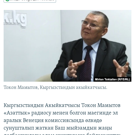
ОНЛАЙН ШЕРИНЕ
ЭЖЕ-СИҢДИЛЕР
АЗАТТЫК+
ЫҢГАЙСЫЗ СУРООЛОР
ЭЕ/АРнун бардык сайттары
Токон Мамытов, Кыргызстандын акыйкатчысы.
Кыргызстандын Акыйкатчысы Токон Мамытов
«Азаттык» радиосу менен болгон маегинде эл
аралык Венеция комиссиясында өлкөдө
сунушталып жаткан Баш мыйзамдын жаңы