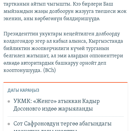
тартканын айтып чыгышты. Кээ бирлери Баш
мыйзамдын жаңы долбоорун жазууга тиешеси жок
экенин, аны көрбөгөнүн билдиришүүдө.
Президенттин укуктары кеңейтилген долбоорду
колдогондор эгер ал кабыл алынса, Кыргызстанда
бийликтин жоопкерчилиги күчөй турганын
белгилеп жатышат, ал эми алардын оппоненттери
өлкөдө авторитардык башкаруу орнойт деп
кооптонушууда. (BCh)
ДАГЫ КАРАҢЫЗ
УКМК: «Женго» атыккан Кадыр
Досоновго издөө жарыяланды
Сот Сафроновдун тергөө абагындагы