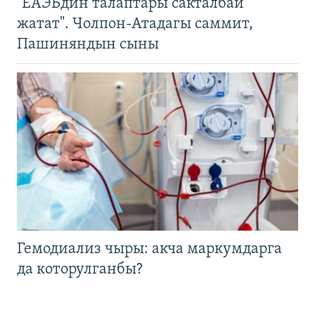
"ЕАЭБдин талаптары сакталбай
жатат". Чолпон-Атадагы саммит,
Пашиняндын сыны
Гемодиализ чыры: акча маркумдарга
да которулганбы?