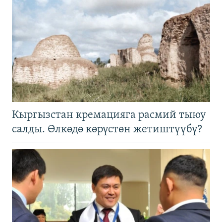
Кыргызстан кремацияга расмий тыюу
салды. Өлкөдө көрүстөн жетиштүүбү?