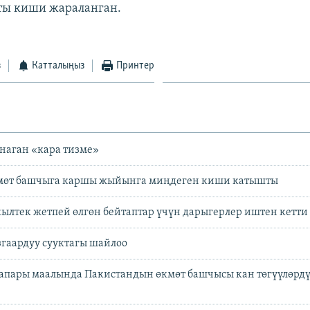
кты киши жараланган.
з
Катталыңыз
Принтер
наган «кара тизме»
мөт башчыга каршы жыйынга миңдеген киши катышты
ылтек жетпей өлгөн бейтаптар үчүн дарыгерлер иштен кетти
гаардуу сууктагы шайлоо
апары маалында Пакистандын өкмөт башчысы кан төгүүлөрдү