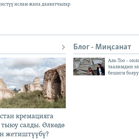
йистүү ислам жана дааватчылар
Блог - Миңсанат
Ала-Тоо – онл
таалимдин эл
бешиги болуу
стан кремацияга
 тыюу салды. Өлкөдө
өн жетиштүүбү?