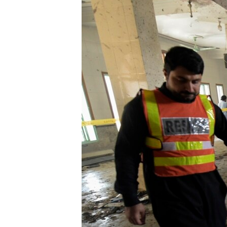
ЭЖЕ-СИҢДИЛЕР
АЗАТТЫК+
ЫҢГАЙСЫЗ СУРООЛОР