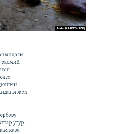
жанындагы
н расмий
лгон
олсо
ициянын
ындагы жол
борбору
ттар утур-
дам каза