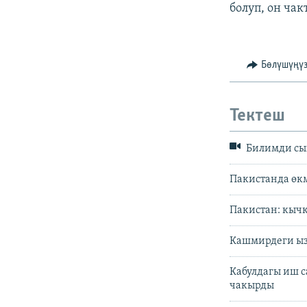
болуп, он ча
Бөлүшүңү
Тектеш
Билимди сы
Пакистанда өк
Пакистан: кычк
Кашмирдеги ыз
Кабулдагы иш с
чакырды