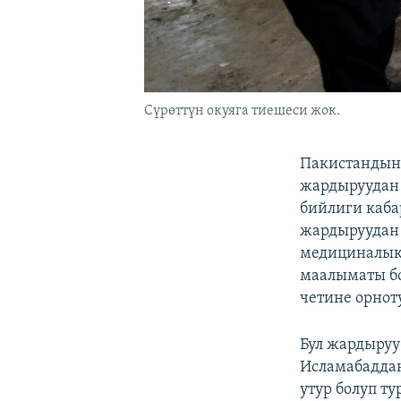
Cүрөттүн окуяга тиешеси жок.
Пакистандын
жардыруудан 
бийлиги каба
жардыруудан 
медициналык 
маалыматы б
четине орнот
Бул жардыруу
Исламабаддан
утур болуп т