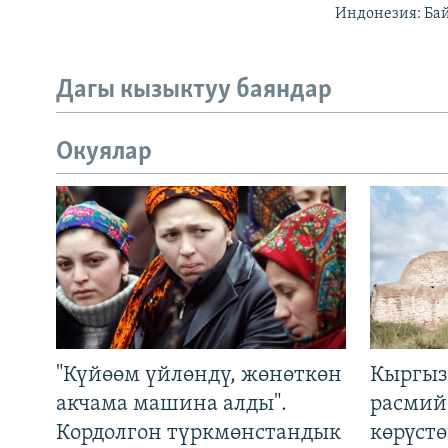
Индонезия: Ба
Дагы кызыктуу баяндар
Окуялар
"Күйөөм үйлөндү, жөнөткөн
Кыргыз
акчама машина алды".
расмий
Кордолгон түркмөнстандык
көрүст