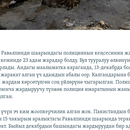
 Равалпинди шаарындагы полициянын кеңсесинин 
кеминде 23 адам жарадар болду. Бул тууралуу өлкөнү
рлады. Андагы маалыматка караганда, 13-декабрда бо
жаракат алган үч адамдын абалы оор. Калгандарына б
жардам көрсөтүлгөн соң үйлөрүнө чыгарылган. Пол
оюнча жардыруучу түзмөк полиция имаратынын жан
улган.
 үчүн эч ким жоопкерчилик алган жок. Пакистандын 
 15 чакырым аралыктагы Равалпинди шаарында терак
урат. Быйыл декабрдын башындагы жардыруудан бир а