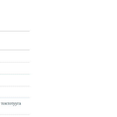
 токтотууга