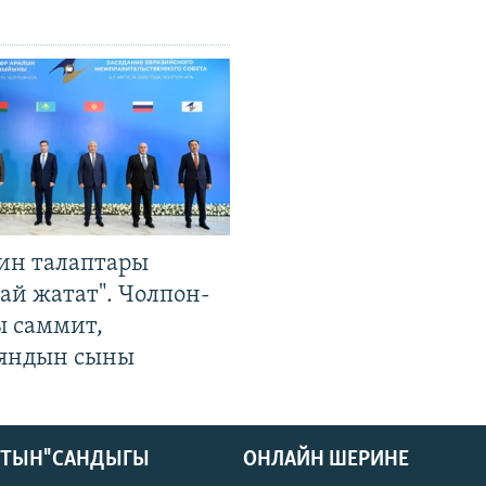
ин талаптары
ай жатат". Чолпон-
ы саммит,
яндын сыны
КТЫН" САНДЫГЫ
ОНЛАЙН ШЕРИНЕ