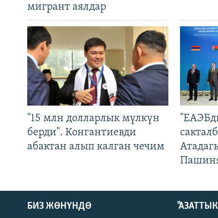
мигрант аялдар
"15 млн долларлык мүлкүн
"ЕАЭБд
берди". Конгантиевди
сакталб
абактан алып калган чечим
Атадаг
Пашин
БИЗ ЖӨНҮНДӨ
"АЗАТТЫ