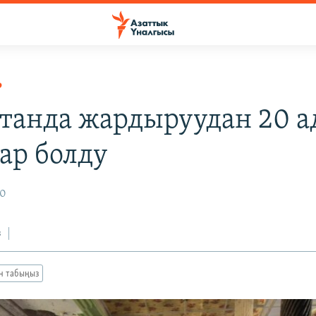
Р
танда жардыруудан 20 а
ар болду
20
з
ан табыңыз