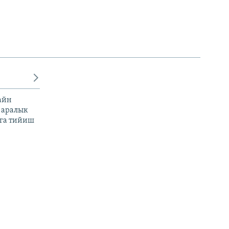
айн
 аралык
га тийиш