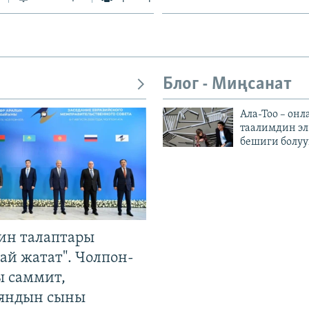
Блог - Миңсанат
Ала-Тоо – онл
таалимдин эл
бешиги болуу
ин талаптары
ай жатат". Чолпон-
ы саммит,
яндын сыны