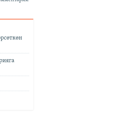
өрсөткөн
рияга