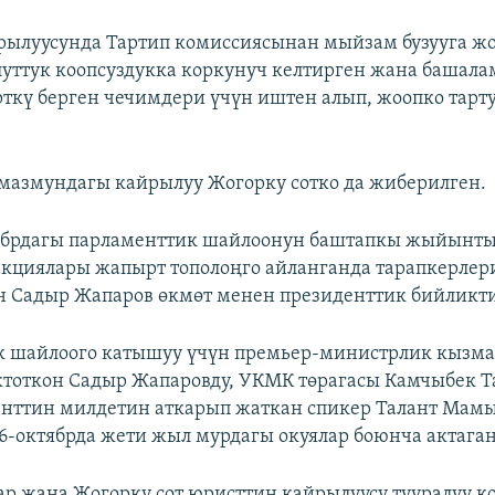
рылуусунда Тартип комиссиясынан мыйзам бузууга жо
луттук коопсуздукка коркунуч келтирген жана башал
рткү берген чечимдери үчүн иштен алып, жоопко тарту
мазмундагы кайрылуу Жогорку сотко да жиберилген.
ябрдагы парламенттик шайлоонун баштапкы жыйынт
кциялары жапырт тополоңго айланганда тарапкерлер
н Садыр Жапаров өкмөт менен президенттик бийликти 
к шайлоого катышуу үчүн премьер-министрлик кызм
ктоткон Садыр Жапаровду, УКМК төрагасы Камчыбек 
нттин милдетин аткарып жаткан спикер Талант Мам
16-октябрда жети жыл мурдагы окуялар боюнча актаган
ар жана Жогорку сот юристтин кайрылуусу тууралуу 