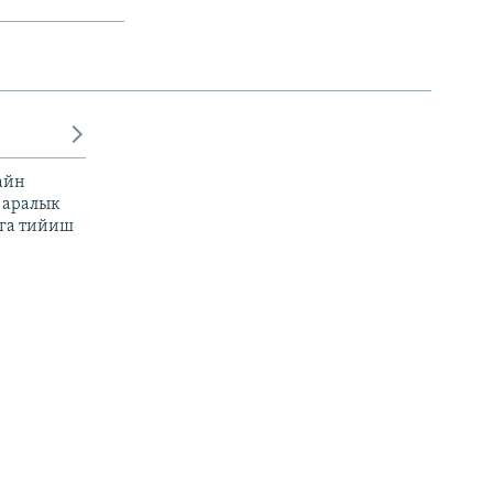
айн
 аралык
га тийиш