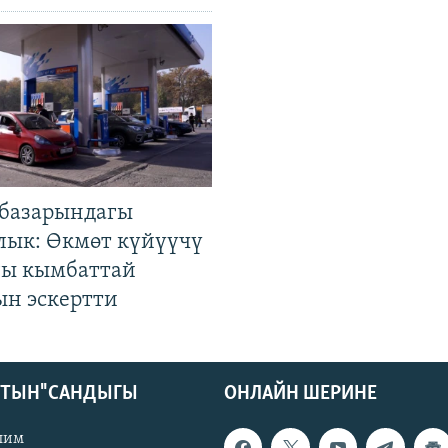
базарындагы
лык: Өкмөт күйүүчү
гы кымбаттай
ын эскертти
КТЫН" САНДЫГЫ
ОНЛАЙН ШЕРИНЕ
лим