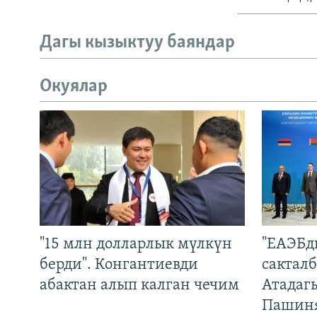
Дагы кызыктуу баяндар
Окуялар
"15 млн долларлык мүлкүн
"ЕАЭБд
берди". Конгантиевди
сакталб
абактан алып калган чечим
Атадаг
Пашин