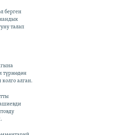
л берген
амандык
уну талап
ыгына
и түрмөдөн
колго алган.
атты
Ташиевди
ытовду
.
комментарий