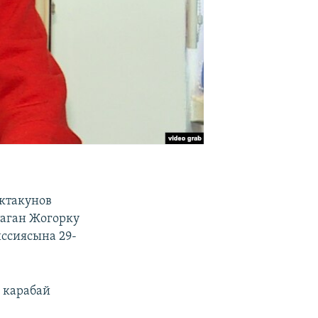
ктакунов
аган Жогорку
ссиясына 29-
 карабай