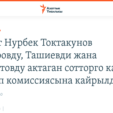
Р
 Нурбек Токтакунов
овду, Ташиевди жана
овду актаган сотторго 
п комиссиясына кайрыл
20
з