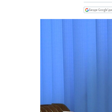
ЭЖЕ-СИҢДИЛЕР
АЗАТТЫК+
Бизди Google'д
ЫҢГАЙСЫЗ СУРООЛОР