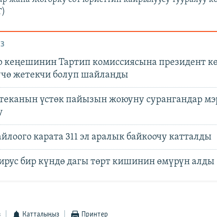
T)
З
р кеңешинин Тартип комиссиясына президент к
чө жетекчи болуп шайланды
теканын үстөк пайызын жоюуну сурангандар мэ
у
лоого карата 311 эл аралык байкоочу катталды
ирус бир күндө дагы төрт кишинин өмүрүн алды
з
Катталыңыз
Принтер