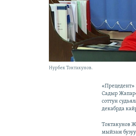
Нурбек Токтакунов.
«Прецедент» 
Садыр Жапаро
соттун судья
декабрда кай
Токтакунов Ж
мыйзам бузуу