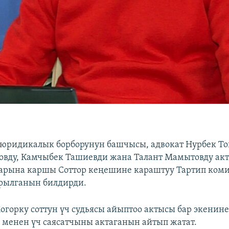
юридикалык борборунун башчысы, адвокат Нурбек То
вду, Камчыбек Ташиевди жана Талант Мамытовду акт
ларына каршы Соттор кеңешине караштуу Тартип коми
рылганын билдирди.
огорку соттун үч судьясы айыптоо актысы бар экенине
 менен үч саясатчыны актаганын айтып жатат.