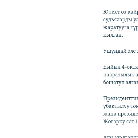
Юрист өз кай
судьяларды у
жаратууга тү
кылган.
Ушундай эле 
Быйыл 4-окт
нааразылык а
бошотуп алга
Президентти
убактылуу то
жана президе
Жогорку сот 
Аты аталганд