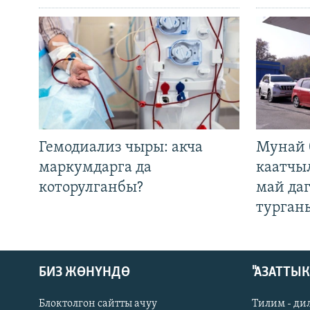
Гемодиализ чыры: акча
Мунай 
маркумдарга да
каатчы
которулганбы?
май да
турган
БИЗ ЖӨНҮНДӨ
"АЗАТТЫ
Блоктолгон сайтты ачуу
Тилим - ди