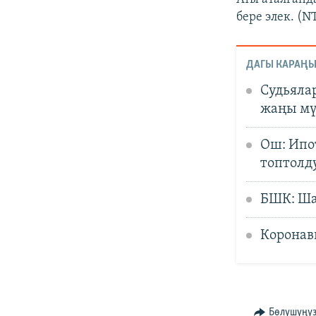
бере элек. (N
ДАГЫ КАРАҢЫ
Судьяла
жаңы мү
Ош: Ипо
топтолд
БШК: Шай
Коронав
Бөлүшүңү