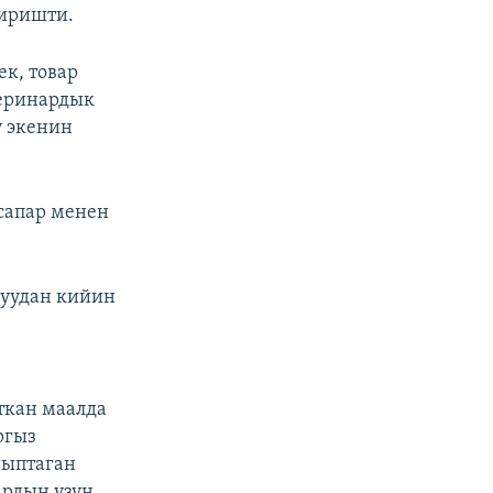
диришти.
к, товар
теринардык
ү экенин
сапар менен
шуудан кийин
ткан маалда
ргыз
йыптаган
ардын узун