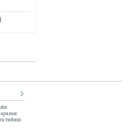
)
айн
 аралык
га тийиш