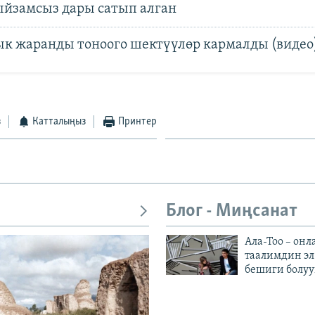
ыйзамсыз дары сатып алган
к жаранды тоноого шектүүлөр кармалды (видео
з
Катталыңыз
Принтер
Блог - Миңсанат
Ала-Тоо – онл
таалимдин эл
бешиги болуу