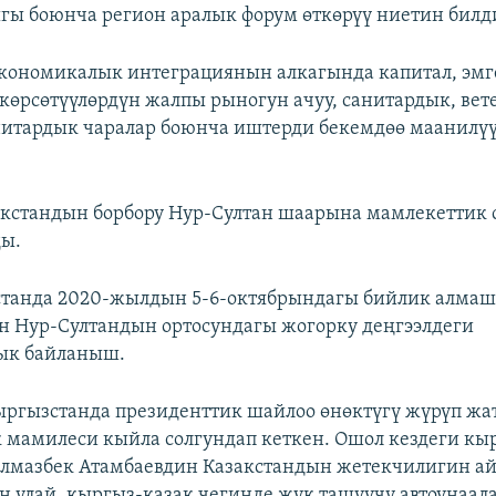
ы боюнча регион аралык форум өткөрүү ниетин бил
кономикалык интеграциянын алкагында капитал, эмге
көрсөтүүлөрдүн жалпы рыногун ачуу, санитардык, ве
итардык чаралар боюнча иштерди бекемдөө маанилү
кстандын борбору Нур-Султан шаарына мамлекеттик 
ды.
станда 2020-жылдын 5-6-октябрындагы бийлик алма
 Нур-Султандын ортосундагы жогорку деңгээлдеги
ык байланыш.
ргызстанда президенттик шайлоо өнөктүгү жүрүп жа
 мамилеси кыйла солгундап кеткен. Ошол кездеги кы
лмазбек Атамбаевдин Казакстандын жетекчилигин а
н улай, кыргыз-казак чегинде жүк ташуучу автоунаал