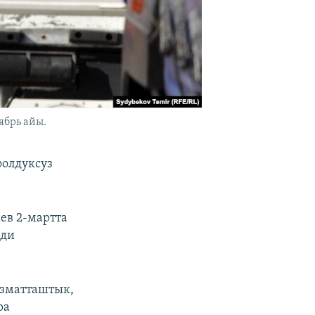
ябрь айы.
оолдуксуз
ев 2-мартта
рди
ызматташтык,
ра