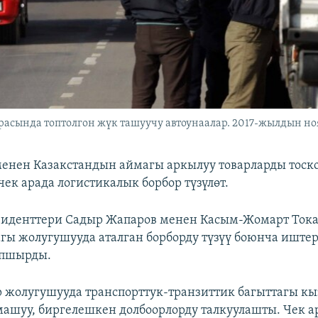
асында топтолгон жүк ташуучу автоунаалар. 2017-жылдын но
енен Казакстандын аймагы аркылуу товарларды тоск
чек арада логистикалык борбор түзүлөт.
зиденттери Садыр Жапаров менен Касым-Жомарт Тока
гы жолугушууда аталган борборду түзүү боюнча иште
апшырды.
 жолугушууда транспорттук-транзиттик багыттагы к
ашуу, биргелешкен долбоорлорду талкуулашты. Чек а