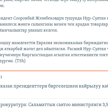
өн.
идент Сооронбай Жээнбековдун тушунда Нур-Султан
милеси жөнгө салынганы менен чек арадан товарла
йынчылыктар уланып келген.
коңшу мамлекетти Евразия экономикалык биримдиги
 аткарбай жатат деп айыптаган. Расмий Нур-Султан 
күчөгөнүн Кыргызстандан агылган аткезчиликти токт
үргөн. (TSh)
З
казак президенттери биргелешкен кайрылуу ка
рокуратура: Cаламаттык сактоо министрлиги 3,5