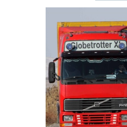
ЭЖЕ-СИҢДИЛЕР
АЗАТТЫК+
ЫҢГАЙСЫЗ СУРООЛОР