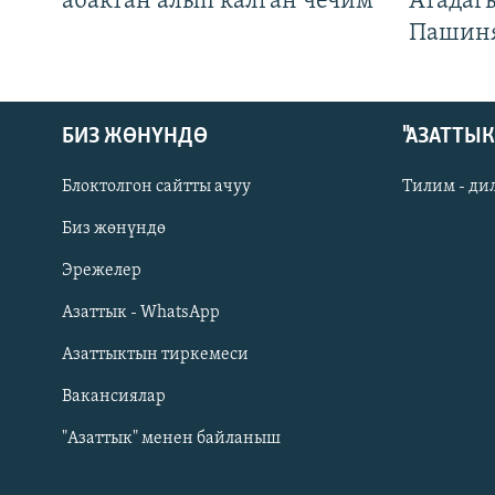
абактан алып калган чечим
Атадаг
Пашин
БИЗ ЖӨНҮНДӨ
"АЗАТТЫ
Блоктолгон сайтты ачуу
Тилим - ди
Биз жөнүндө
Русский
Эрежелер
Азаттык - WhatsApp
ОНЛАЙН ШЕРИНЕ
Азаттыктын тиркемеси
Вакансиялар
"Азаттык" менен байланыш
ЭЕ/АРнун бардык сайттары