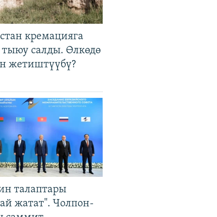
стан кремацияга
 тыюу салды. Өлкөдө
өн жетиштүүбү?
ин талаптары
ай жатат". Чолпон-