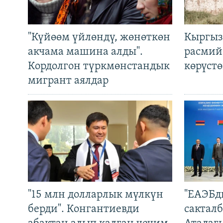
"Күйөөм үйлөндү, жөнөткөн
Кыргыз
акчама машина алды".
расмий
Кордолгон түркмөнстандык
көрүст
мигрант аялдар
"15 млн долларлык мүлкүн
"ЕАЭБд
берди". Конгантиевди
сакталб