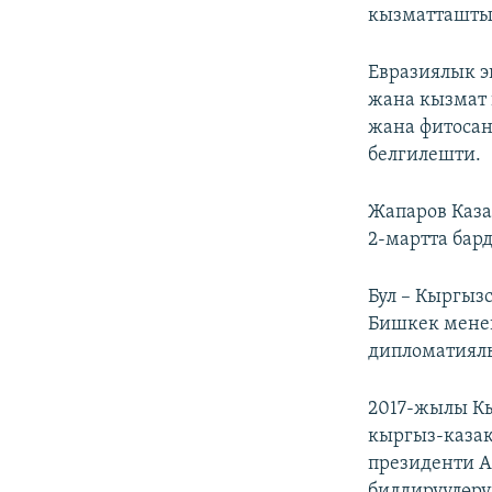
кызматташтыг
Евразиялык э
жана кызмат 
жана фитосан
белгилешти.
Жапаров Каза
2-мартта бар
Бул – Кыргыз
Бишкек менен
дипломатиял
2017-жылы Кы
кыргыз-казак
президенти А
билдирүүлөрү