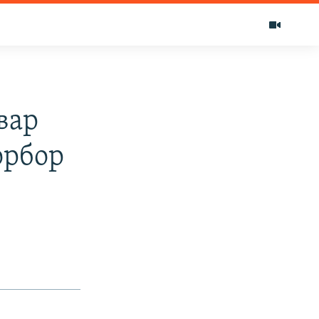
вар
орбор