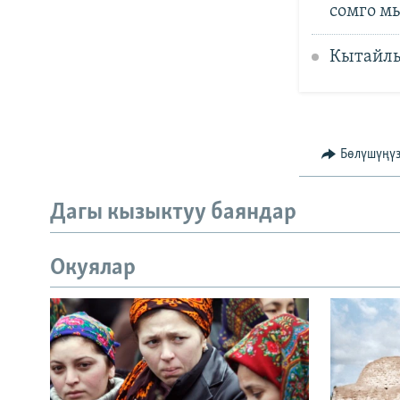
сомго м
Кытайлы
Бөлүшүңү
Дагы кызыктуу баяндар
Окуялар