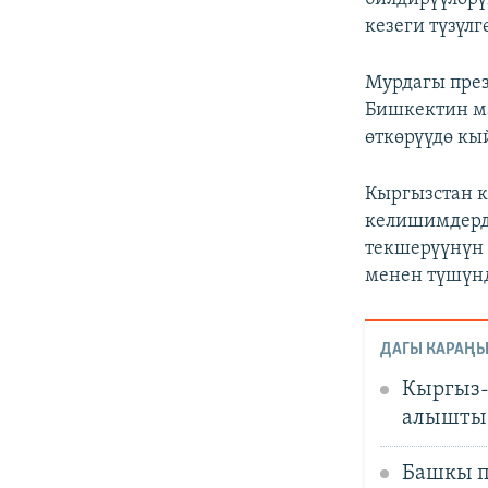
кезеги түзүлг
Мурдагы през
Бишкектин ма
өткөрүүдө кы
Кыргызстан 
келишимдерди
текшерүүнүн 
менен түшүнд
ДАГЫ КАРАҢЫ
Кыргыз-
алышты
Башкы п