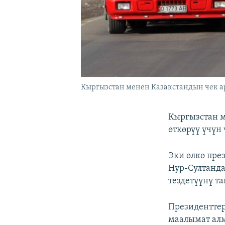
Кыргызстан менен Казакстандын чек ар
Кыргызстан м
өткөрүү үчүн 
Эки өлкө пре
Нур-Султанда
тездетүүнү т
Президенттер
маалымат алм