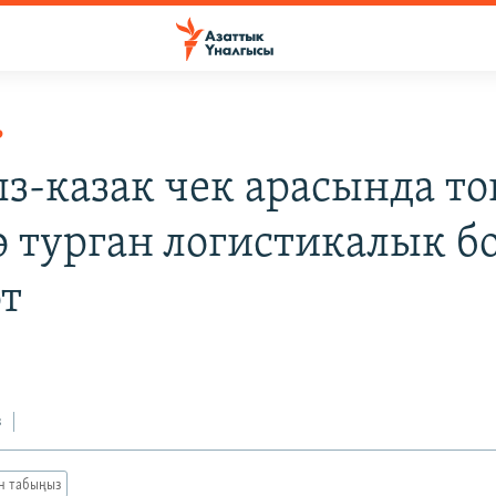
Р
з-казак чек арасында то
ө турган логистикалык б
өт
з
ан табыңыз