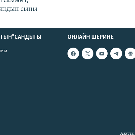
ы саммит,
яндын сыны
КТЫН" САНДЫГЫ
ОНЛАЙН ШЕРИНЕ
лим
Азатты