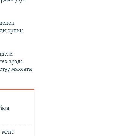
 менен
рды эркин
ндеги
чек арада
отуу максаты
был
 млн.