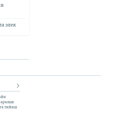
ан
ла элек
айн
 аралык
га тийиш