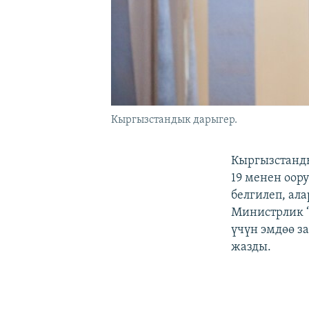
Кыргызстандык дарыгер.
Кыргызстанды
19 менен оор
белгилеп, ал
Министрлик “
үчүн эмдөө з
жазды.