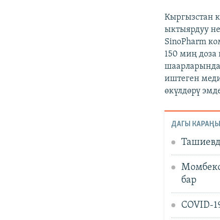
Кыргызстан к
ыктыярдуу не
SinoPharm ко
150 миң доза
шаарларында 
иштеген мед
өкүлдөрү эмде
ДАГЫ КАРАҢЫ
Ташиевд
Момбеко
бар
COVID-1