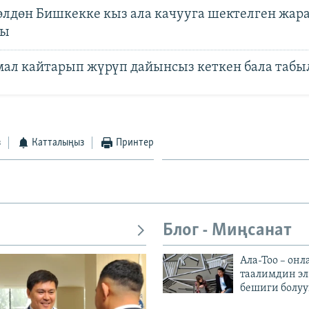
лдөн Бишкекке кыз ала качууга шектелген жар
ды
мал кайтарып жүрүп дайынсыз кеткен бала табы
з
Катталыңыз
Принтер
Блог - Миңсанат
Ала-Тоо – онл
таалимдин эл
бешиги болуу