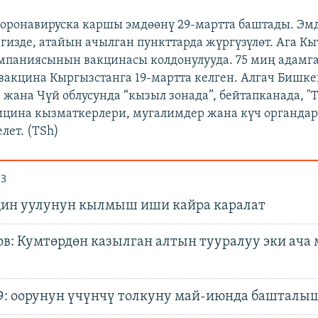
оронавируска каршы эмдөөнү 29-мартта баштады. Эм
гизде, атайын ачылган пункттарда жүргүзүлөт. Ага К
мпаниясынын вакцинасы колдонулууда. 75 миң адамга
 вакцина Кыргызстанга 19-мартта келген. Алгач Бишке
жана Чүй облусунда “кызыл зонада”, бейтапканада, "
ицина кызматкерлери, мугалимдер жана күч органд
лет. (TSh)
З
ин уулунун кылмыш иши кайра каралат
в: Кумтөрдөн казылган алтын тууралуу эки ача
9: оорунун үчүнчү толкуну май-июнда баштал