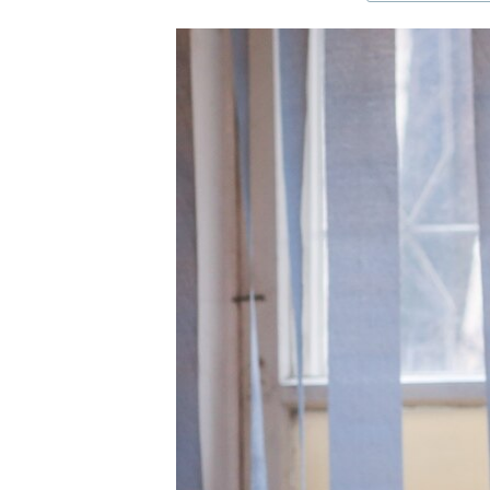
ЭЖЕ-СИҢДИЛЕР
АЗАТТЫК+
ЫҢГАЙСЫЗ СУРООЛОР