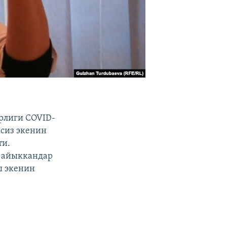
рлиги COVID-
исиз экенин
ти.
п айыккандар
ш экенин