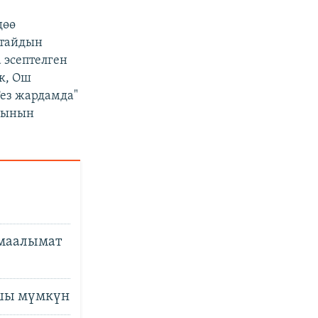
дөө
ытайдын
 эсептелген
к, Ош
Тез жардамда"
арынын
 маалымат
ышы мүмкүн