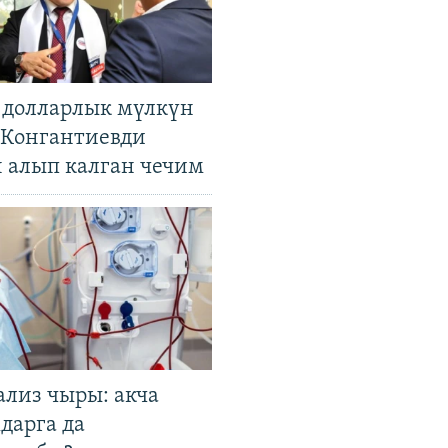
н долларлык мүлкүн
. Конгантиевди
н алып калган чечим
ализ чыры: акча
дарга да