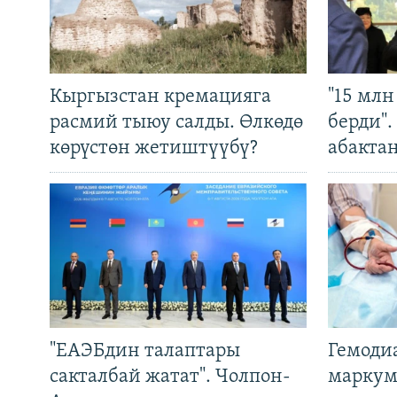
Кыргызстан кремацияга
"15 мл
расмий тыюу салды. Өлкөдө
берди"
көрүстөн жетиштүүбү?
абакта
"ЕАЭБдин талаптары
Гемоди
сакталбай жатат". Чолпон-
маркум