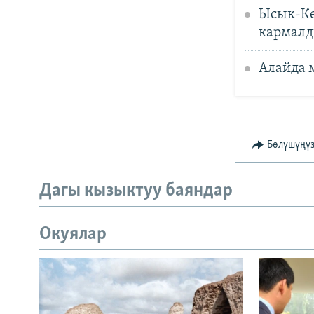
Ысык-Кө
кармал
Алайда 
Бөлүшүңү
Дагы кызыктуу баяндар
Окуялар