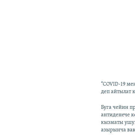
“COVID-19 ме
деп айтылат 
Буга чейин п
антиденече к
кызматы ушун
азырынча вак