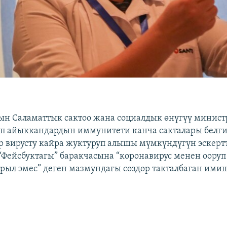
н Саламаттык сактоо жана социалдык өнүгүү минист
уп айыккандардын иммунитети канча сакталары белг
ар вирусту кайра жуктуруп алышы мүмкүндүгүн эскерт
Фейсбуктагы” баракчасына “коронавирус менен оору
арыл эмес” деген мазмундагы сөздөр такталбаган ими