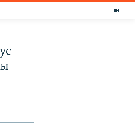
ус
гы