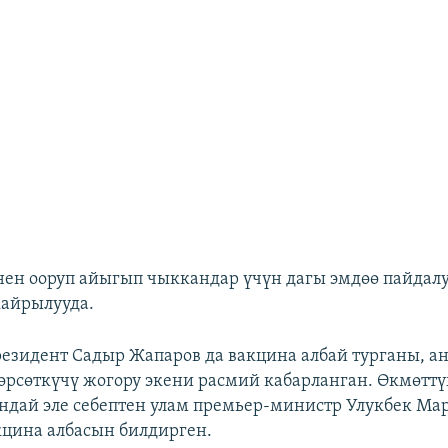
нен ооруп айыгып чыккандар үчүн дагы эмдөө пайдалуу
кайрылууда.
резидент Садыр Жапаров да вакцина албай турганы, а
өрсөткүчү жогору экени расмий кабарланган. Өкмөттү
дай эле себептен улам премьер-министр Улукбек Ма
цина албасын билдирген.