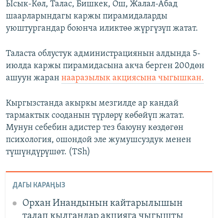
Ысык-Көл, Талас, Бишкек, Ош, Жалал-Абад
шаарларындагы каржы пирамидаларды
уюштургандар боюнча иликтөө жүргүзүп жатат.
Таласта облустук администрациянын алдында 5-
июлда каржы пирамидасына акча берген 200дөн
ашуун жаран
нааразылык акциясына чыгышкан.
Кыргызстанда акыркы мезгилде ар кандай
тармактык сооданын түрлөрү көбөйүп жатат.
Мунун себебин адистер тез баюуну көздөгөн
психология, ошондой эле жумушсуздук менен
түшүндүрүшөт. (TSh)
ДАГЫ КАРАҢЫЗ
Орхан Инандынын кайтарылышын
талап кылгандар акцияга чыгышты