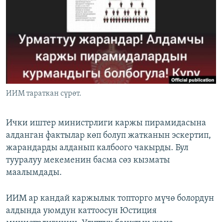
ОНЛАЙН ШЕРИНЕ
ЭЖЕ-СИҢДИЛЕР
АЗАТТЫК+
ЫҢГАЙСЫЗ СУРООЛОР
ЭЕ/АРнун бардык сайттары
ИИМ тараткан сүрөт.
Ички иштер министрлиги каржы пирамидасына
алданган фактылар көп болуп жатканын эскертип,
жарандарды алданып калбоого чакырды. Бул
тууралуу мекеменин басма сөз кызматы
маалымдады.
ИИМ ар кандай каржылык топторго мүчө болордун
алдында уюмдун каттоосун Юстиция