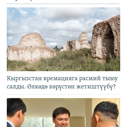
Кыргызстан кремацияга расмий тыюу
салды. Өлкөдө көрүстөн жетиштүүбү?