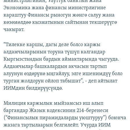
министрлигинин, Улуттук банктын жана
Экономика жана финансы министрлигине
караштуу Финансы рыногун жөнгө салуу жана
көзөмөлдөө кызматынын сайтынан текшерүүгө
чакырат.
“Тилекке каршы, дагы деле болсо каржы
алдамчыларынын торуна түшүп калгандар
Кыргызстандын бардык аймактарында чыгууда.
Алдамчылар башкалардын акчасын тартып
алуунун өздөрүнө ыңгайлуу, элге ишенимдүү боло
турган жолдорун ойлоп табышат”, - деп айтылат
ИИМдин билдирүүсүндө.
Милиция каржылык мыйзамсыз иш алып
баргандар Жазык кодексинин 214-беренеси
(“Финансылык пирамидаларды уюштуруу”) боюнча
жазага тартылаарын белгилейт. Учурда ИИМ