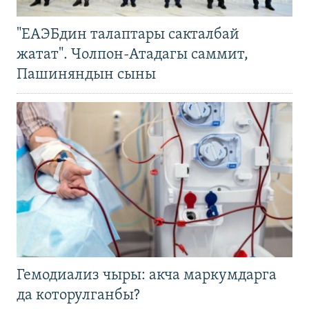
"ЕАЭБдин талаптары сакталбай
жатат". Чолпон-Атадагы саммит,
Пашиняндын сыны
Гемодиализ чыры: акча маркумдарга
да которулганбы?