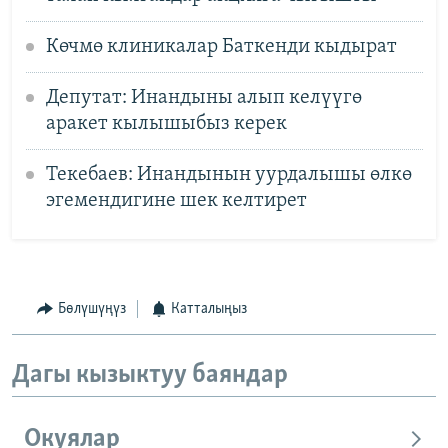
Көчмө клиникалар Баткенди кыдырат
Депутат: Инандыны алып келүүгө
аракет кылышыбыз керек
Текебаев: Инандынын уурдалышы өлкө
эгемендигине шек келтирет
Бөлүшүңүз
Катталыңыз
Дагы кызыктуу баяндар
Окуялар