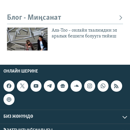
Блог - Миңсанат
Ала-Тоо – онлайн таалимдин эл
аралык бешиги болууга тийиш
ОНЛАЙН ШЕРИНЕ
БИЗ ЖӨНҮНДӨ