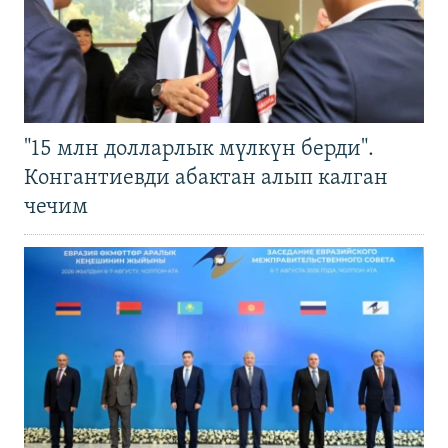
"15 млн долларлык мүлкүн берди".
Конгантиевди абактан алып калган
чечим