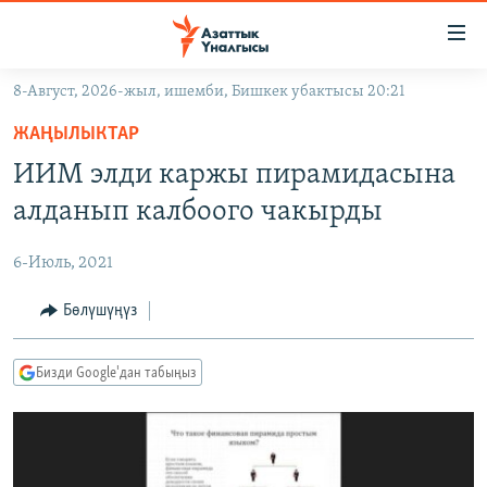
Линктер
Мазмунга
өтүңүз
8-Август, 2026-жыл, ишемби, Бишкек убактысы 20:21
Навигацияга
ЖАҢЫЛЫКТАР
өтүңүз
ЖАҢЫЛЫКТАР
КЫРГЫЗСТАН
Издөөгө
ИИМ элди каржы пирамидасына
салыңыз
ДҮЙНӨ
КЫРГЫЗСТАН
алданып калбоого чакырды
УКРАИНА
САЯСАТ
ДҮЙНӨ
6-Июль, 2021
АТАЙЫН ИЛИКТӨӨ
ЭКОНОМИКА
БОРБОР АЗИЯ
ТВ ПРОГРАММАЛАР
Бөлүшүңүз
МАДАНИЯТ
ПОДКАСТ
БҮГҮН АЗАТТЫКТА
Бизди Google'дан табыңыз
ӨЗГӨЧӨ ПИКИР
ЭКСПЕРТТЕР ТАЛДАЙТ
БИЗ ЖАНА ДҮЙНӨ
Русский
ДАНИСТЕ