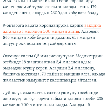
2020-жылдын март айынан бери коронавирус
менен расмий түрдө катталгандардын саны 179
миңден ашты, алардын 2600дөн көбү каза болду.
9-октябрга карата коронавируска каршы
вакцина
алгандар 1 миллион 500 миңден ашты
. Алардын
865 миңден көбү биринчи дозаны, 653 миңден
ашууну эки дозаны тең сайдырышты.
Өлкөнүн калкы 6,5 миллионду түзөт. Медиктердин
эсебинде 18 жаштан өткөн 3,4 миллион адам
эмдөөдөн өтүшү керек. Алардын 2,4 миллиону,
башкача айтканда, 70 пайызы вакцина алса, өлкөдө
жамааттык иммунитет калыптанары айтылган.
Дүйнөлүк саламаттык сактоо уюмунун эсебинде
жер жүзүндө бул ооруга кабылгандардын эсеби 235
миллион 700 миңге жакындады. Алардын 5