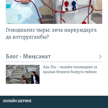
Гемодиализ чыры: акча маркумдарга
да которулганбы?
Блог - Миңсанат
Ала-Тоо – онлайн таалимдин эл
аралык бешиги болууга тийиш
ОНЛАЙН ШЕРИНЕ