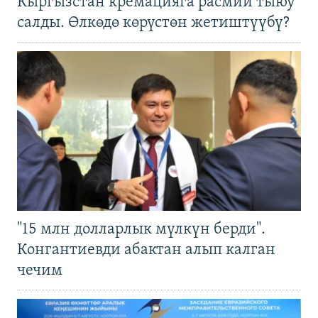
Кыргызстан кремацияга расмий тыюу
салды. Өлкөдө көрүстөн жетиштүүбү?
"15 млн долларлык мүлкүн берди".
Конгантиевди абактан алып калган
чечим