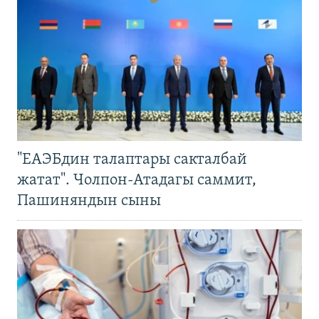
"ЕАЭБдин талаптары сакталбай
жатат". Чолпон-Атадагы саммит,
Пашиняндын сыны