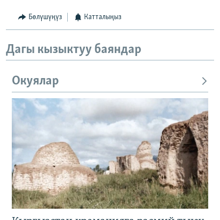
Бөлүшүңүз
Катталыңыз
Дагы кызыктуу баяндар
Окуялар