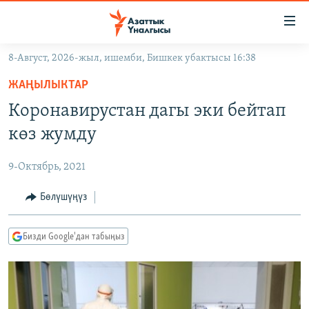
Линктер
Мазмунга
өтүңүз
8-Август, 2026-жыл, ишемби, Бишкек убактысы 16:38
Навигацияга
ЖАҢЫЛЫКТАР
өтүңүз
ЖАҢЫЛЫКТАР
КЫРГЫЗСТАН
Издөөгө
Коронавирустан дагы эки бейтап
салыңыз
ДҮЙНӨ
КЫРГЫЗСТАН
көз жумду
УКРАИНА
САЯСАТ
ДҮЙНӨ
9-Октябрь, 2021
АТАЙЫН ИЛИКТӨӨ
ЭКОНОМИКА
БОРБОР АЗИЯ
ТВ ПРОГРАММАЛАР
Бөлүшүңүз
МАДАНИЯТ
ПОДКАСТ
БҮГҮН АЗАТТЫКТА
Бизди Google'дан табыңыз
ӨЗГӨЧӨ ПИКИР
ЭКСПЕРТТЕР ТАЛДАЙТ
БИЗ ЖАНА ДҮЙНӨ
Русский
ДАНИСТЕ