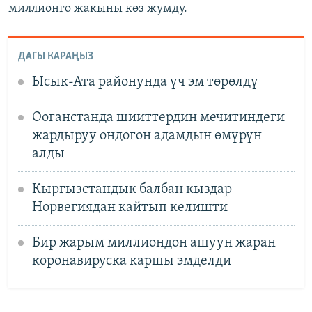
миллионго жакыны көз жумду.
ДАГЫ КАРАҢЫЗ
Ысык-Ата районунда үч эм төрөлдү
Ооганстанда шииттердин мечитиндеги
жардыруу ондогон адамдын өмүрүн
алды
Кыргызстандык балбан кыздар
Норвегиядан кайтып келишти
Бир жарым миллиондон ашуун жаран
коронавируска каршы эмделди