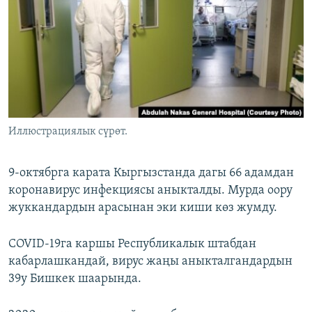
ОНЛАЙН ШЕРИНЕ
ЭЖЕ-СИҢДИЛЕР
АЗАТТЫК+
ЫҢГАЙСЫЗ СУРООЛОР
ЭЕ/АРнун бардык сайттары
Иллюстрациялык сүрөт.
9-октябрга карата Кыргызстанда дагы 66 адамдан
коронавирус инфекциясы аныкталды. Мурда оору
жуккандардын арасынан эки киши көз жумду.
COVID-19га каршы Республикалык штабдан
кабарлашкандай, вирус жаңы аныкталгандардын
39у Бишкек шаарында.