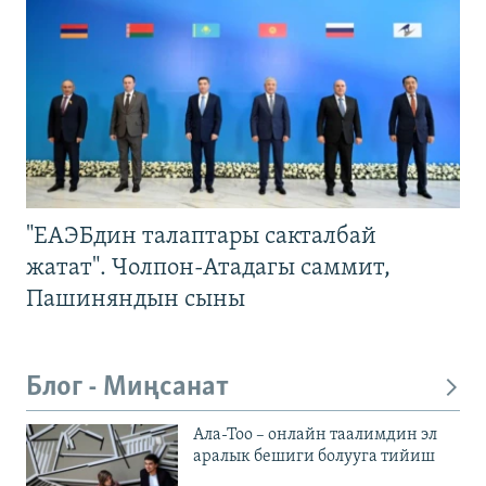
"ЕАЭБдин талаптары сакталбай
жатат". Чолпон-Атадагы саммит,
Пашиняндын сыны
Блог - Миңсанат
Ала-Тоо – онлайн таалимдин эл
аралык бешиги болууга тийиш