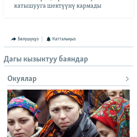
катышууга шектүүнү кармады
Бөлүшүңүз
Катталыңыз
Дагы кызыктуу баяндар
Окуялар