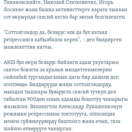
Тихановскийге, Николай Статкевичке, Игорь
Лосикке жана башка активисттерге карата чыккан
сот өкүмүндө саясий негиз бар экени белгиленген.
"Соттолгондор да, беларус эли да бул катаал
репрессияга кабылбашы керек", – деп билдирген
мамлекеттик катчы.
АКШ бул өкүм беларус бийлиги адам укуктарын
сактоо боюнча эл аралык милдеттенмелерин
сыйлабай тургандыгынын дагы бир далили деп
эсептөөдө. Билдирүүдө жаңы соттолгондорду,
мындан тышкары Буларуста саясий туткун деп
табылган 900дөн ашык адамды бошотуу чакырыгы
жазылган. Вашингтон Александр Лукашенконун
режимин репрессияны токтотууга, оппозиция
менен сүйлөшүүлөрдү баштоого жана ачык, таза
шайлоо өткөрүүгө чакырган.