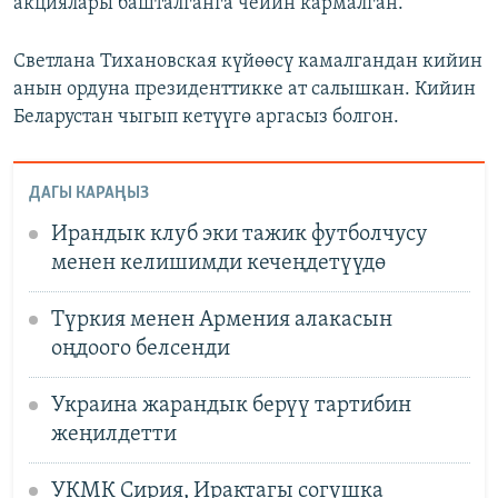
акциялары башталганга чейин кармалган.
Светлана Тихановская күйөөсү камалгандан кийин
анын ордуна президенттикке ат салышкан. Кийин
Беларустан чыгып кетүүгө аргасыз болгон.
ДАГЫ КАРАҢЫЗ
Ирандык клуб эки тажик футболчусу
менен келишимди кечеңдетүүдө
Түркия менен Армения алакасын
оңдоого белсенди
Украина жарандык берүү тартибин
жеңилдетти
УКМК Сирия, Ирактагы согушка