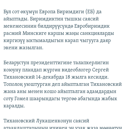
Бул сот өкүмүн Европа Биримдиги (ЕБ) да
айыптады. Биримдиктин тышкы саясий
мекемесинин билдирүүсүндө Евробиримдик
расмий Минскиге каршы жаңы санкцияларды
киргизүү ыктымалдыгын карап чыгууга даяр
экени жазылган.
Беларустун президенттигине талапкерлигин
коюуну пландап жүргөн видеоблогер Сергей
Тихановский 14-декабрда 18 жылга кесилди.
Тополоң уюштурган деп айыпталган Тихановский
жана аны менен кошо айыпталган адамдардын
соту Гомел шаарындагы тергөө абагында жабык
каралды.
Тихановский Лукашенконун саясий
атаандаштарынын ичинен эң узак жаза мөөнөтүн