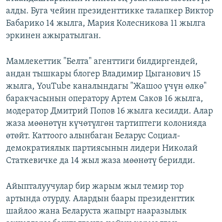
алды. Буга чейин президенттикке талапкер Виктор
Бабарико 14 жылга, Мария Колесникова 11 жылга
эркинен ажыратылган.
Мамлекеттик "Белта" агенттиги билдиргендей,
андан тышкары блогер Владимир Цыганович 15
жылга, YouTube каналындагы "Жашоо үчүн өлкө"
баракчасынын оператору Артем Саков 16 жылга,
модератор Дмитрий Попов 16 жылга кесилди. Алар
жаза мөөнөтүн күчөтүлгөн тартиптеги колонияда
өтөйт. Каттоого алынбаган Беларус Социал-
демократиялык партиясынын лидери Николай
Статкевичке да 14 жыл жаза мөөнөтү берилди.
Айыпталуучулар бир жарым жыл темир тор
артында отурду. Алардын баары президенттик
шайлоо жана Беларуста жапырт нааразылык