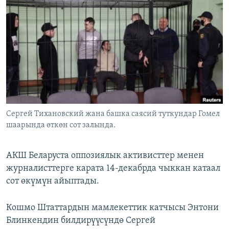
ОНЛАЙН ШЕРИНЕ
ЭЖЕ-СИҢДИЛЕР
АЗАТТЫК+
ЫҢГАЙСЫЗ СУРООЛОР
ЭЕ/АРнун бардык сайттары
Сергей Тихановский жана башка саясий туткундар Гомел
шаарында өткөн сот залында.
АКШ Беларуста оппозиялык активисттер менен
журналисттерге карата 14-декабрда чыккан катаал
сот өкүмүн айыптады.
Кошмо Штаттардын мамлекеттик катчысы Энтони
Блинкендин билдирүүсүндө Сергей