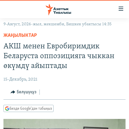
Линктер
Мазмунга
өтүңүз
9-Август, 2026-жыл, жекшемби, Бишкек убактысы 14:35
Навигацияга
ЖАҢЫЛЫКТАР
өтүңүз
ЖАҢЫЛЫКТАР
КЫРГЫЗСТАН
Издөөгө
АКШ менен Евробиримдик
салыңыз
ДҮЙНӨ
КЫРГЫЗСТАН
Беларуста оппозицияга чыккан
УКРАИНА
САЯСАТ
ДҮЙНӨ
өкүмдү айыптады
АТАЙЫН ИЛИКТӨӨ
ЭКОНОМИКА
БОРБОР АЗИЯ
15-Декабрь, 2021
ТВ ПРОГРАММАЛАР
МАДАНИЯТ
Бөлүшүңүз
ПОДКАСТ
БҮГҮН АЗАТТЫКТА
ӨЗГӨЧӨ ПИКИР
ЭКСПЕРТТЕР ТАЛДАЙТ
Бизди Google'дан табыңыз
БИЗ ЖАНА ДҮЙНӨ
Русский
ДАНИСТЕ