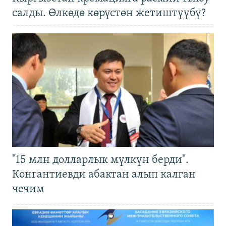
салды. Өлкөдө көрүстөн жетиштүүбү?
"15 млн долларлык мүлкүн берди".
Конгантиевди абактан алып калган
чечим