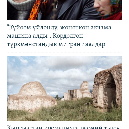
"Күйөөм үйлөндү, жөнөткөн акчама
машина алды". Кордолгон
түркмөнстандык мигрант аялдар
Кыргызстан кремацияга расмий тыюу