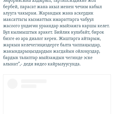
эйфориясына алдырып, тартипсиздикке жол
бербей, парасат жана акыл менен чечим кабыл
алууга чакырам. Жарандык жана аскердик
максаттагы кызматтык имараттарга чабуул
жасоого үндөгөн ураандар мыйзамга каршы келет.
Бул кылмыштык аракет. Бийлик кулабайт, бирок
бизге өз ара диалог керек. Жаштарга айтарым,
жаркын келечегиңиздерге балта чаппаңыздар,
жакындарыңыздардын жагдайын ойлоңуздар,
бардык талаптар мыйзамдын чегинде эске
алынат”,- деди видео кайрылуусунда.