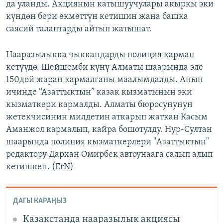
да уланды. Акциянын катышуучулары акыркы эки
күндөн бери өкмөттүн кетишин жана башка
саясий талаптарды айтып жатышат.
Нааразылыкка чыккандарды полиция кармап
кетүүдө. Шейшемби күнү Алматы шаарында эле
150дөй жаран кармалганы маалымдалды. Анын
ичинде “Азаттыктын” казак кызматынын эки
кызматкери кармалды. Алматы бюросунунун
жетекчисинин милдетин аткарып жаткан Касым
Аманжол кармалып, кайра бошотулду. Нур-Султан
шаарында полиция кызматкерлери "Азаттыктын"
редактору Дархан Омирбек автоунаага салып алып
кетишкен. (ErN)
ДАГЫ КАРАҢЫЗ
Казакстанда нааразылык акциясы