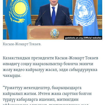
ОНЛАЙН ШЕРИНЕ
ЭЖЕ-СИҢДИЛЕР
АЗАТТЫК+
ЫҢГАЙСЫЗ СУРООЛОР
ЭЕ/АРнун бардык сайттары
Касым-Жомарт Токаев.
Казакстандын президенти Касым-Жомарт Токаев
өлкөдөгү соңку нааразылыктар боюнча экинчи
жолу видео кайрылуу жасап, элди сабырдуулукка
чакырды.
“Урматтуу мекендештер, баарыңыздарга
кайрылып жатам. Ичтен жана сырттан болгон
түрдүү кабарларга ишенип, митингдин