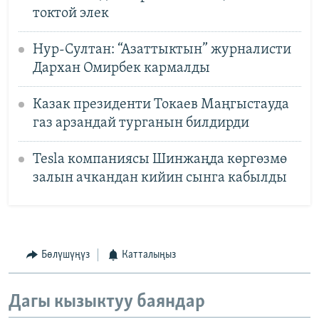
токтой элек
Нур-Султан: “Азаттыктын” журналисти
Дархан Омирбек кармалды
Казак президенти Токаев Маңгыстауда
газ арзандай турганын билдирди
Tesla компаниясы Шинжаңда көргөзмө
залын ачкандан кийин сынга кабылды
Бөлүшүңүз
Катталыңыз
Дагы кызыктуу баяндар