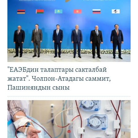
"ЕАЭБдин талаптары сакталбай
жатат". Чолпон-Атадагы саммит,
Пашиняндын сыны