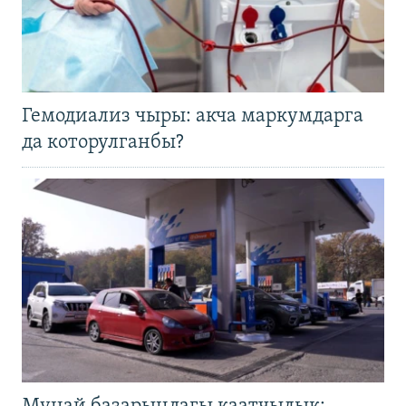
Гемодиализ чыры: акча маркумдарга
да которулганбы?