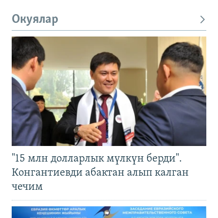
Окуялар
"15 млн долларлык мүлкүн берди".
Конгантиевди абактан алып калган
чечим