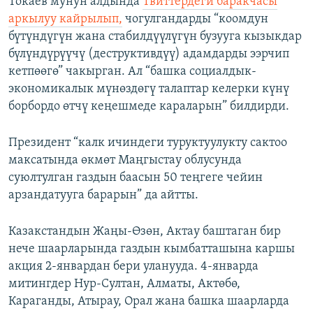
Токаев мунун алдында
Твиттердеги баракчасы
аркылуу кайрылып,
чогулгандарды “коомдун
бүтүндүгүн жана стабилдүүлүгүн бузууга кызыкдар
бүлүндүрүүчү (деструктивдүү) адамдарды ээрчип
кетпөөгө” чакырган. Ал “башка социалдык-
экономикалык мүнөздөгү талаптар келерки күнү
борбордо өтчү кеңешмеде караларын” билдирди.
Президент “калк ичиндеги туруктуулукту сактоо
максатында өкмөт Маңгыстау облусунда
суюлтулган газдын баасын 50 теңгеге чейин
арзандатууга барарын” да айтты.
Казакстандын Жаңы-Өзөн, Актау баштаган бир
нече шаарларында газдын кымбатташына каршы
акция 2-январдан бери уланууда. 4-январда
митингдер Нур-Султан, Алматы, Актөбө,
Караганды, Атырау, Орал жана башка шаарларда