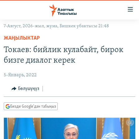
Линктер
Мазмунга
өтүңүз
7-Август, 2026-жыл, жума, Бишкек убактысы 21:48
Навигацияга
ЖАҢЫЛЫКТАР
өтүңүз
ЖАҢЫЛЫКТАР
КЫРГЫЗСТАН
Издөөгө
Токаев: бийлик кулабайт, бирок
салыңыз
ДҮЙНӨ
КЫРГЫЗСТАН
бизге диалог керек
УКРАИНА
САЯСАТ
ДҮЙНӨ
5-Январь, 2022
АТАЙЫН ИЛИКТӨӨ
ЭКОНОМИКА
БОРБОР АЗИЯ
ТВ ПРОГРАММАЛАР
Бөлүшүңүз
МАДАНИЯТ
ПОДКАСТ
БҮГҮН АЗАТТЫКТА
Бизди Google'дан табыңыз
ӨЗГӨЧӨ ПИКИР
ЭКСПЕРТТЕР ТАЛДАЙТ
БИЗ ЖАНА ДҮЙНӨ
Русский
ДАНИСТЕ