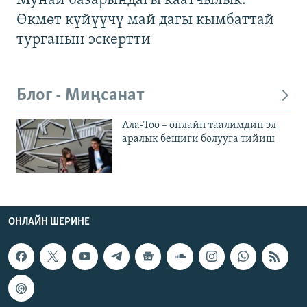
Мунай базарындагы каатчылык:
Өкмөт күйүүчү май дагы кымбаттай
турганын эскертти
Блог - Миңсанат
Ала-Тоо – онлайн таалимдин эл
аралык бешиги болууга тийиш
ОНЛАЙН ШЕРИНЕ