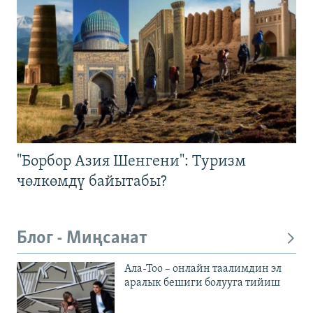
"Борбор Азия Шенгени": Туризм
чөлкөмдү байытабы?
Блог - Миңсанат
Ала-Тоо – онлайн таалимдин эл
аралык бешиги болууга тийиш