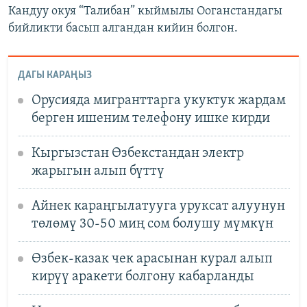
Кандуу окуя “Талибан” кыймылы Ооганстандагы
бийликти басып алгандан кийин болгон.
ДАГЫ КАРАҢЫЗ
Орусияда мигранттарга укуктук жардам
берген ишеним телефону ишке кирди
Кыргызстан Өзбекстандан электр
жарыгын алып бүттү
Айнек караңгылатууга уруксат алуунун
төлөмү 30-50 миң сом болушу мүмкүн
Өзбек-казак чек арасынан курал алып
кирүү аракети болгону кабарланды