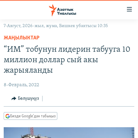
Линктер
Мазмунга
өтүңүз
7-Август, 2026-жыл, жума, Бишкек убактысы 10:35
Навигацияга
ЖАҢЫЛЫКТАР
өтүңүз
ЖАҢЫЛЫКТАР
КЫРГЫЗСТАН
Издөөгө
“ИМ” тобунун лидерин табууга 10
салыңыз
ДҮЙНӨ
КЫРГЫЗСТАН
миллион доллар сый акы
УКРАИНА
САЯСАТ
ДҮЙНӨ
жарыяланды
АТАЙЫН ИЛИКТӨӨ
ЭКОНОМИКА
БОРБОР АЗИЯ
8-Февраль, 2022
ТВ ПРОГРАММАЛАР
МАДАНИЯТ
Бөлүшүңүз
ПОДКАСТ
БҮГҮН АЗАТТЫКТА
ӨЗГӨЧӨ ПИКИР
ЭКСПЕРТТЕР ТАЛДАЙТ
Бизди Google'дан табыңыз
БИЗ ЖАНА ДҮЙНӨ
Русский
ДАНИСТЕ