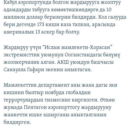
Кабул аэропортунда болгон жардырууга жооптуу
адамдарды табууга көмөктөшкөндөргө да 10
миллион доллар берилерин билдирди. Кол салууда
бери дегенде 173 киши каза тапкан, арасында
америкалык 13 аскер бар болчу.
Жардыруу үчүн “Ислам мамлекети-Хорасан”
экстремисттик уюмунун Ооганстандагы бөлүмү
жоопкерчилик алган. АКШ уюмдун башчысы
Санаулла Гафари экенин аныктаган.
Мамлекеттик департамент аны жана дагы эки
кишини былтыр ноябрда глобалдык
террорчулардын тизмесине киргизген. Өткөн
жумада Пентагон аэропорттогу жардырууну
жанкечти ишке ашырганы аныкталганын
билдирген.