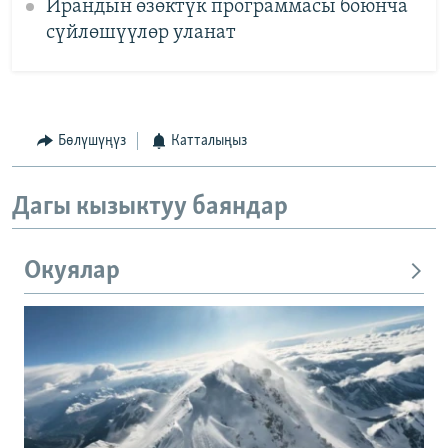
Ирандын өзөктүк программасы боюнча
сүйлөшүүлөр уланат
Бөлүшүңүз
Катталыңыз
Дагы кызыктуу баяндар
Окуялар