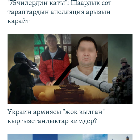
"75чилердин каты": Шаардык сот
тараптардын апелляция арызын
карайт
Украин армиясы "жок кылган"
кыргызстандыктар кимдер?