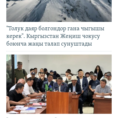
"Толук даяр болгондор гана чыгышы
керек". Кыргызстан Жеңиш чокусу
боюнча жаңы талап сунуштады