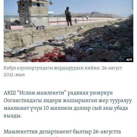
ОНЛАЙН ШЕРИНЕ
ЭЖЕ-СИҢДИЛЕР
АЗАТТЫК+
ЫҢГАЙСЫЗ СУРООЛОР
ЭЕ/АРнун бардык сайттары
Кабул аэропортундагы жардыруудан кийин. 26-август
2021-жыл
АКШ “Ислам мамлекети” радикал уюмунун
Ооганстандагы лидери жашырынган жер тууралуу
маалымат үчүн 10 миллион доллар сый акы убада
кылды.
Мамлекеттик департамент былтыр 26-августта