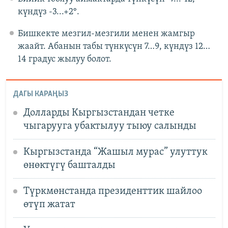
күндүз -3...+2°.
Бишкекте мезгил-мезгили менен жамгыр
жаайт. Абанын табы түнкүсүн 7…9, күндүз 12…
14 градус жылуу болот.
ДАГЫ КАРАҢЫЗ
Долларды Кыргызстандан четке
чыгарууга убактылуу тыюу салынды
Кыргызстанда “Жашыл мурас” улуттук
өнөктүгү башталды
Түркмөнстанда президенттик шайлоо
өтүп жатат