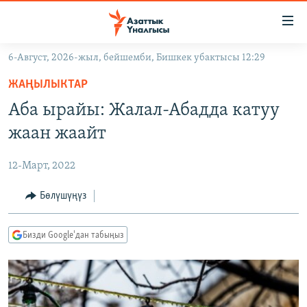
Линктер
Мазмунга
өтүңүз
6-Август, 2026-жыл, бейшемби, Бишкек убактысы 12:29
Навигацияга
ЖАҢЫЛЫКТАР
өтүңүз
ЖАҢЫЛЫКТАР
КЫРГЫЗСТАН
Издөөгө
Аба ырайы: Жалал-Абадда катуу
салыңыз
ДҮЙНӨ
КЫРГЫЗСТАН
жаан жаайт
УКРАИНА
САЯСАТ
ДҮЙНӨ
12-Март, 2022
АТАЙЫН ИЛИКТӨӨ
ЭКОНОМИКА
БОРБОР АЗИЯ
ТВ ПРОГРАММАЛАР
Бөлүшүңүз
МАДАНИЯТ
ПОДКАСТ
БҮГҮН АЗАТТЫКТА
Бизди Google'дан табыңыз
ӨЗГӨЧӨ ПИКИР
ЭКСПЕРТТЕР ТАЛДАЙТ
БИЗ ЖАНА ДҮЙНӨ
Русский
ДАНИСТЕ