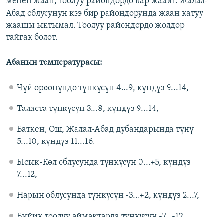
менен жаан, тоолуу райондордо кар жаайт. Жалал-
Абад облусунун кээ бир райондорунда жаан катуу
жаашы ыктымал. Тоолуу райондордо жолдор
тайгак болот.
Абанын температурасы:
Чүй өрөөнүндө түнкүсүн 4...9, күндүз 9...14,
Таласта түнкүсүн 3...8, күндүз 9...14,
Баткен, Ош, Жалал-Абад дубандарында түнү
5...10, күндүз 11...16,
Ысык-Көл облусунда түнкүсүн 0...+5, күндүз
7...12,
Нарын облусунда түнкүсүн -3...+2, күндүз 2...7,
Бийик тоолуу аймактарда түнкүсүн -7...-12,