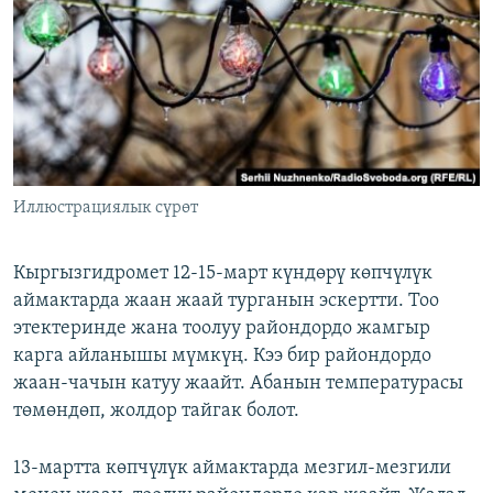
ОНЛАЙН ШЕРИНЕ
ЭЖЕ-СИҢДИЛЕР
АЗАТТЫК+
ЫҢГАЙСЫЗ СУРООЛОР
ЭЕ/АРнун бардык сайттары
Иллюстрациялык сүрөт
Кыргызгидромет 12-15-март күндөрү көпчүлүк
аймактарда жаан жаай турганын эскертти. Тоо
этектеринде жана тоолуу райондордо жамгыр
карга айланышы мүмкүң. Кээ бир райондордо
жаан-чачын катуу жаайт. Абанын температурасы
төмөндөп, жолдор тайгак болот.
13-мартта көпчүлүк аймактарда мезгил-мезгили