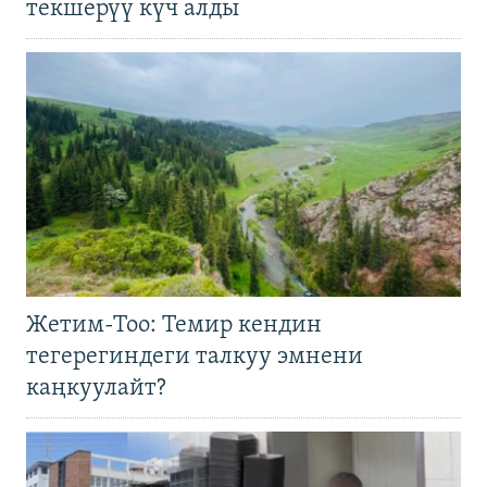
текшерүү күч алды
Жетим-Тоо: Темир кендин
тегерегиндеги талкуу эмнени
каңкуулайт?