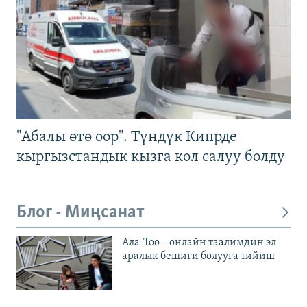
"Абалы өтө оор". Түндүк Кипрде
кыргызстандык кызга кол салуу болду
Блог - Миңсанат
Ала-Тоо – онлайн таалимдин эл
аралык бешиги болууга тийиш