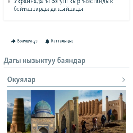
Украинадагы согуш кыргызстандык
бейтаптарды да кыйнады
Бөлүшүңүз
Катталыңыз
Дагы кызыктуу баяндар
Окуялар