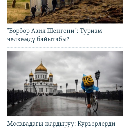
"Борбор Азия Шенгени": Туризм
чөлкөмдү байытабы?
Москвадагы жардыруу: Курьерлерди