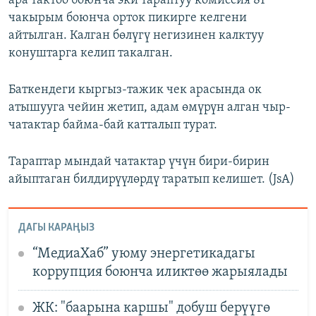
ара тактоо боюнча эки тараптуу комиссия 81
чакырым боюнча орток пикирге келгени
айтылган. Калган бөлүгү негизинен калктуу
конуштарга келип такалган.
Баткендеги кыргыз-тажик чек арасында ок
атышууга чейин жетип, адам өмүрүн алган чыр-
чатактар байма-бай катталып турат.
Тараптар мындай чатактар үчүн бири-бирин
айыптаган билдирүүлөрдү таратып келишет. (JsA)
ДАГЫ КАРАҢЫЗ
“МедиаХаб” уюму энергетикадагы
коррупция боюнча иликтөө жарыялады
ЖК: "баарына каршы" добуш берүүгө