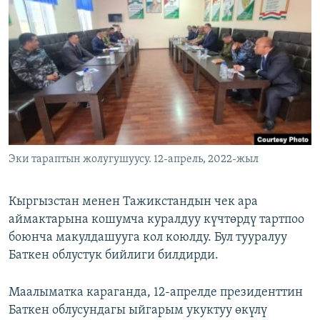
ОНЛАЙН ШЕРИНЕ
ЭЖЕ-СИҢДИЛЕР
АЗАТТЫК+
ЫҢГАЙСЫЗ СУРООЛОР
ЭЕ/АРнун бардык сайттары
Эки тараптын жолугушуусу. 12-апрель, 2022-жыл
Кыргызстан менен Тажикстандын чек ара
аймактарына кошумча куралдуу күчтөрдү тартпоо
боюнча макулдашууга кол коюлду. Бул тууралуу
Баткен облустук бийлиги билдирди.
Маалыматка караганда, 12-апрелде президенттин
Баткен облусундагы ыйгарым укуктуу өкүлү