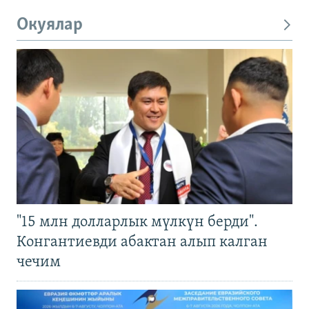
Окуялар
"15 млн долларлык мүлкүн берди".
Конгантиевди абактан алып калган
чечим