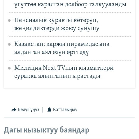
үгүттөө каралган долбоор талкууланды
Пенсиялык куракты көтөрүп,
жеңилдиктерди жоюу сунушу
Казакстан: каржы пирамидасына
алданган аял өзүн өрттөдү
Милиция Next TVнын кызматкери
суракка алынганын ырастады
Бөлүшүңүз
Катталыңыз
Дагы кызыктуу баяндар