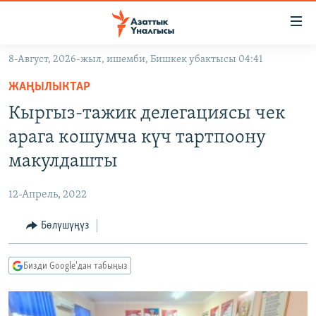
Линктер
Мазмунга
өтүңүз
8-Август, 2026-жыл, ишемби, Бишкек убактысы 04:41
Навигацияга
ЖАҢЫЛЫКТАР
өтүңүз
ЖАҢЫЛЫКТАР
КЫРГЫЗСТАН
Издөөгө
Кыргыз-тажик делегациясы чек
салыңыз
ДҮЙНӨ
КЫРГЫЗСТАН
арага кошумча күч тартпоону
УКРАИНА
САЯСАТ
ДҮЙНӨ
макулдашты
АТАЙЫН ИЛИКТӨӨ
ЭКОНОМИКА
БОРБОР АЗИЯ
12-Апрель, 2022
ТВ ПРОГРАММАЛАР
МАДАНИЯТ
Бөлүшүңүз
ПОДКАСТ
БҮГҮН АЗАТТЫКТА
ӨЗГӨЧӨ ПИКИР
ЭКСПЕРТТЕР ТАЛДАЙТ
Бизди Google'дан табыңыз
БИЗ ЖАНА ДҮЙНӨ
Русский
ДАНИСТЕ