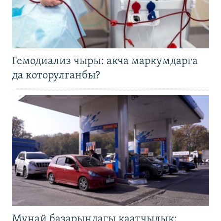
Гемодиализ чыры: акча маркумдарга
да которулганбы?
Мунай базарындагы каатчылык: