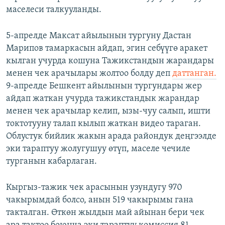
маселеси талкууланды.
5-апрелде Максат айылынын тургуну Дастан
Марипов тамаркасын айдап, эгин себүүгө аракет
кылган учурда кошуна Тажикстандын жарандары
менен чек арачылары жолтоо болду деп
даттанган.
9-апрелде Бешкент айылынын тургундары жер
айдап жаткан учурда тажикстандык жарандар
менен чек арачылар келип, ызы-чуу салып, ишти
токтотууну талап кылып жаткан видео тараган.
Облустук бийлик жакын арада райондук деңгээлде
эки тараптуу жолугушуу өтүп, маселе чечиле
турганын кабарлаган.
Кыргыз-тажик чек арасынын узундугу 970
чакырымдай болсо, анын 519 чакырымы гана
такталган. Өткөн жылдын май айынан бери чек