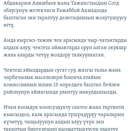
Абдикарим Алимбаев жана Тажикстандын Согд
облусунун жетекчиси Ражаббой Ахмадзода
баштаган эки тараптуу делегациянын жолугушуусу
өттү.
Анда кыргыз-тажик чек арасында чыр-чатактарды
алдын алуу, чектеш аймактарда орун алган окуялар
жана аларды чечүү жолдору талкууланган.
Чектеш айылдардын сугат суу, жазгы талаа жана
чарбачылык маселелери боюнча атайын
комиссиянын ишин 13-апрелден баштап Лейлек
районунун аймагында улантуу макулдашылды.
Ички коомдук коопсуздукту сактоо жана тартипти
камсыздоо, калк арасында түшүндүрүу чараларын
күчөтүү, чыңалуунун алдын алуу үчүн эки
тараптын биргелешип кызматташуусун улантуу