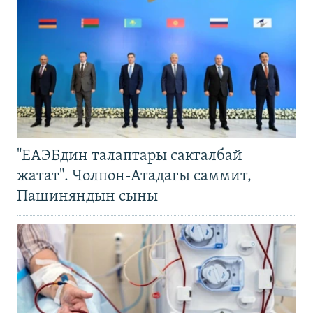
"ЕАЭБдин талаптары сакталбай
жатат". Чолпон-Атадагы саммит,
Пашиняндын сыны