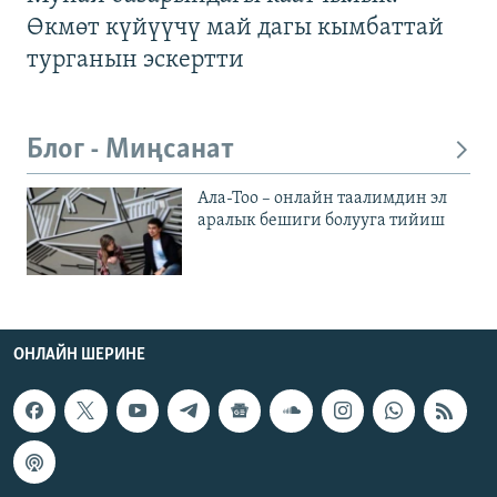
Өкмөт күйүүчү май дагы кымбаттай
турганын эскертти
Блог - Миңсанат
Ала-Тоо – онлайн таалимдин эл
аралык бешиги болууга тийиш
ОНЛАЙН ШЕРИНЕ