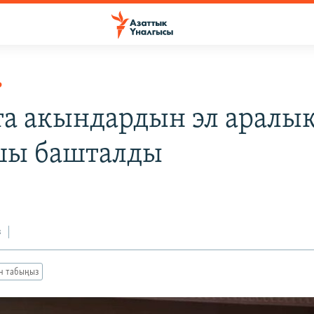
Р
та акындардын эл аралы
шы башталды
з
ан табыңыз