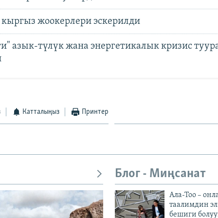
 кыргыз жоокерлери эскерилди
ти" азык-түлүк жана энергетикалык кризис туур
и
з
Катталыңыз
Принтер
Блог - Миңсанат
Ала-Тоо – онл
таалимдин эл
бешиги болуу