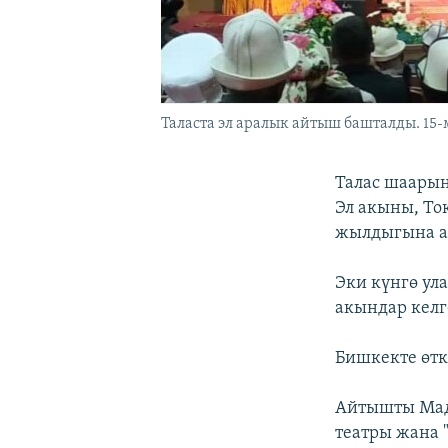
Таласта эл аралык айтыш башталды. 15-
Талас шаарын
Эл акыны, То
жылдыгына а
Эки күнгө ул
акындар келге
Бишкекте өтк
Айтышты Мада
театры жана 