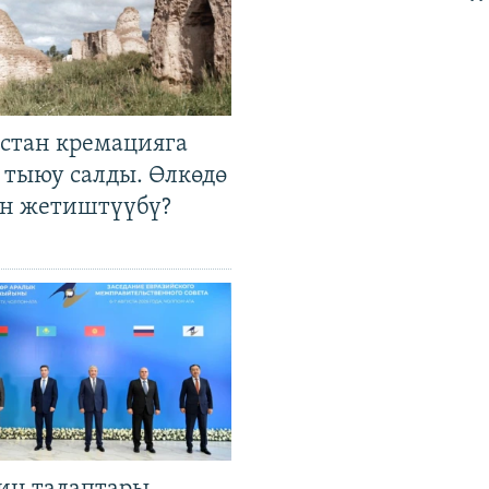
стан кремацияга
 тыюу салды. Өлкөдө
өн жетиштүүбү?