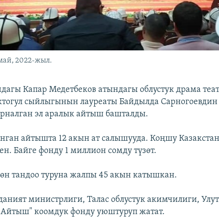
май, 2022-жыл.
дагы Капар Медетбеков атындагы облустук драма теа
ктогул сыйлыгынын лауреаты Байдылда Сарногоевдин
рналган эл аралык айтыш башталды.
анган айтышта 12 акын ат салышууда. Коңшу Казакста
н. Байге фонду 1 миллион сомду түзөт.
өн тандоо туруна жалпы 45 акын катышкан.
ният министрлиги, Талас облустук акимчилиги, Улут
"Айтыш" коомдук фонду уюштуруп жатат.