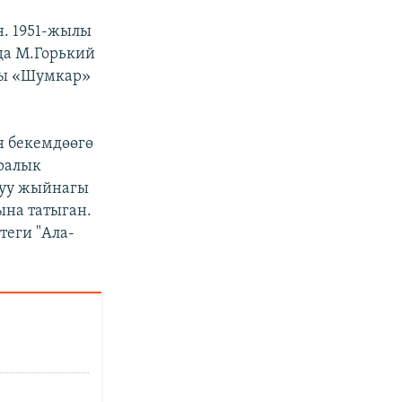
н. 1951-жылы
да М.Горький
гы «Шумкар»
 бекемдөөгө
аралык
туу жыйнагы
на татыган.
теги "Ала-