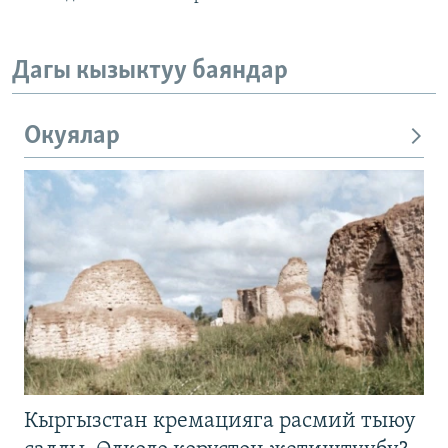
Дагы кызыктуу баяндар
Окуялар
Кыргызстан кремацияга расмий тыюу