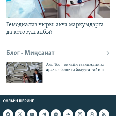
Гемодиализ чыры: акча маркумдарга
да которулганбы?
Блог - Миңсанат
Ала-Тоо – онлайн таалимдин эл
аралык бешиги болууга тийиш
ОНЛАЙН ШЕРИНЕ