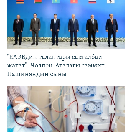
"ЕАЭБдин талаптары сакталбай
жатат". Чолпон-Атадагы саммит,
Пашиняндын сыны