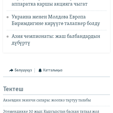
аппаратка каршы акцияга чыгат
Украина менен Молдова Европа
Биримдигине кирүүгө талапкер болду
Азия чемпионаты: жаш балбандардын
дүбүртү
Бөлүшүңүз
Катталыңыз
Тектеш
Акаевдин экинчи сапары: жоопко тартуу талабы
Эгемендикке 30 жыл: Кыргызстан баскан татаал жол