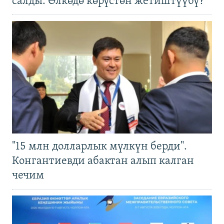
салды. Өлкөдө көрүстөн жетиштүүбү?
"15 млн долларлык мүлкүн берди".
Конгантиевди абактан алып калган
чечим