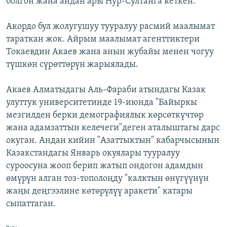
болгон жана андан ары Нур-Султанга кеткен.
Акордо бул жолугушуу тууралуу расмий маалымат
тараткан жок. Айрым маалымат агенттиктери
Токаевдин Акаев жана анын жубайы менен чогуу
түшкөн сүрөттөрүн жарыялады.
Акаев Алматыдагы Аль-Фараби атындагы Казак
улуттук университетинде 19-июнда "Байыркы
мезгилден берки демографиялык көрсөткүчтөр
жана адамзаттын келечеги"деген аталыштагы дарс
окуган. Андан кийин "Азаттыктын" кабарчысынын
Казакстандагы Январь окуялары тууралуу
суроосуна жооп берип жатып ондогон адамдын
өмүрүн алган тоз-тополоңду "калктын өнүгүүнүн
жаңы деңгээлине көтөрүлүү аракети" катары
сыпаттаган.