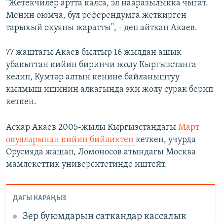
"Жетекчилер артта калса, эл нааразылыкка чыгат.
Менин оюмча, бул референдумга жеткирген
тарыхый окуяны жаратты", - деп айткан Акаев.
77 жаштагы Акаев былтыр 16 жылдан ашык
убакыттан кийин биринчи жолу Кыргызстанга
келип, Кумтөр алтын кенине байланыштуу
кылмыш ишинин алкагында эки жолу сурак берип
кеткен.
Аскар Акаев 2005-жылы Кыргызстандагы
Март
окуяларынан кийин бийликтен
кеткен, учурда
Орусияда жашап, Ломоносов атындагы Москва
мамлекеттик университетинде иштейт.
ДАГЫ КАРАҢЫЗ
Зер буюмдарын саткандар кассалык