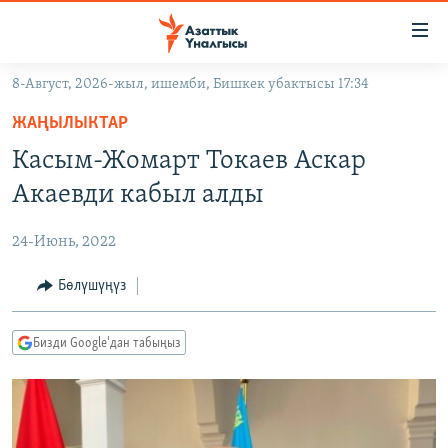
Линктер
Мазмунга
өтүңүз
8-Август, 2026-жыл, ишемби, Бишкек убактысы 17:34
Навигацияга
ЖАҢЫЛЫКТАР
өтүңүз
ЖАҢЫЛЫКТАР
КЫРГЫЗСТАН
Издөөгө
Касым-Жомарт Токаев Аскар
салыңыз
ДҮЙНӨ
КЫРГЫЗСТАН
Акаевди кабыл алды
УКРАИНА
САЯСАТ
ДҮЙНӨ
24-Июнь, 2022
АТАЙЫН ИЛИКТӨӨ
ЭКОНОМИКА
БОРБОР АЗИЯ
ТВ ПРОГРАММАЛАР
Бөлүшүңүз
МАДАНИЯТ
ПОДКАСТ
БҮГҮН АЗАТТЫКТА
Бизди Google'дан табыңыз
ӨЗГӨЧӨ ПИКИР
ЭКСПЕРТТЕР ТАЛДАЙТ
БИЗ ЖАНА ДҮЙНӨ
Русский
ДАНИСТЕ