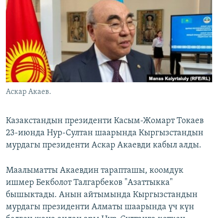
ОНЛАЙН ШЕРИНЕ
ЭЖЕ-СИҢДИЛЕР
АЗАТТЫК+
ЫҢГАЙСЫЗ СУРООЛОР
ЭЕ/АРнун бардык сайттары
Аскар Акаев.
Казакстандын президенти Касым-Жомарт Токаев
23-июнда Нур-Султан шаарында Кыргызстандын
мурдагы президенти Аскар Акаевди кабыл алды.
Маалыматты Акаевдин тарапташы, коомдук
ишмер Бекболот Талгарбеков "Азаттыкка"
бышыктады. Анын айтымында Кыргызстандын
мурдагы президенти Алматы шаарында үч күн