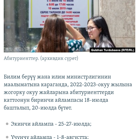
ОНЛАЙН ШЕРИНЕ
ЭЖЕ-СИҢДИЛЕР
АЗАТТЫК+
ЫҢГАЙСЫЗ СУРООЛОР
ЭЕ/АРнун бардык сайттары
Абитуриенттер. (архивдик сүрөт)
Билим берүү жана илим министрлигинин
маалыматына караганда, 2022-2023-окуу жылына
жогорку окуу жайларына абитуриенттерди
каттоонун биринчи айлампасы 18-июлда
башталып, 20-июлда бүтөт.
Экинчи айлампа - 25-27-июлда;
Үчүнчү айлампа - 1-8-августта;