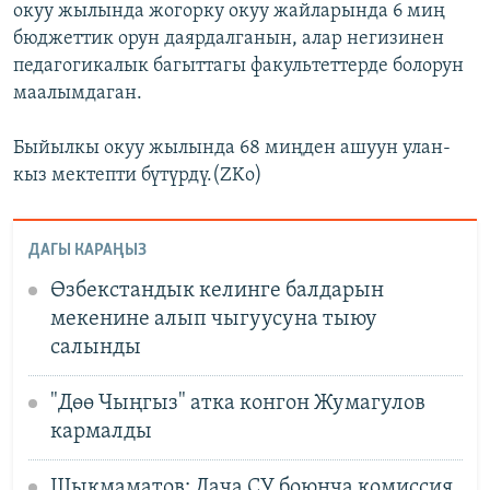
окуу жылында жогорку окуу жайларында 6 миң
бюджеттик орун даярдалганын, алар негизинен
педагогикалык багыттагы факультеттерде болорун
маалымдаган.
Быйылкы окуу жылында 68 миңден ашуун улан-
кыз мектепти бүтүрдү.(ZKo)
ДАГЫ КАРАҢЫЗ
Өзбекстандык келинге балдарын
мекенине алып чыгуусуна тыюу
салынды
"Дөө Чыңгыз" атка конгон Жумагулов
кармалды
Шыкмаматов: Дача СУ боюнча комиссия