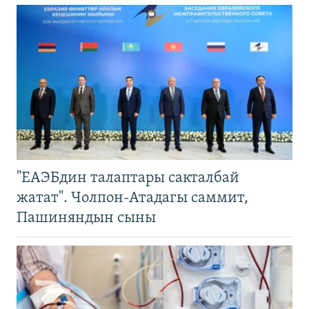
"ЕАЭБдин талаптары сакталбай
жатат". Чолпон-Атадагы саммит,
Пашиняндын сыны