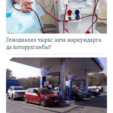
Гемодиализ чыры: акча маркумдарга
да которулганбы?