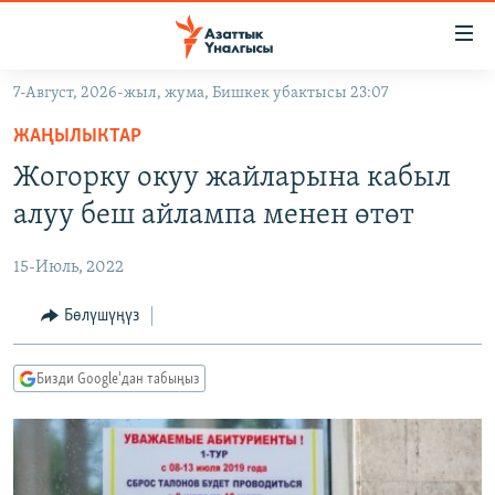
Линктер
Мазмунга
өтүңүз
7-Август, 2026-жыл, жума, Бишкек убактысы 23:07
Навигацияга
ЖАҢЫЛЫКТАР
өтүңүз
ЖАҢЫЛЫКТАР
КЫРГЫЗСТАН
Издөөгө
Жогорку окуу жайларына кабыл
салыңыз
ДҮЙНӨ
КЫРГЫЗСТАН
алуу беш айлампа менен өтөт
УКРАИНА
САЯСАТ
ДҮЙНӨ
15-Июль, 2022
АТАЙЫН ИЛИКТӨӨ
ЭКОНОМИКА
БОРБОР АЗИЯ
ТВ ПРОГРАММАЛАР
Бөлүшүңүз
МАДАНИЯТ
ПОДКАСТ
БҮГҮН АЗАТТЫКТА
Бизди Google'дан табыңыз
ӨЗГӨЧӨ ПИКИР
ЭКСПЕРТТЕР ТАЛДАЙТ
БИЗ ЖАНА ДҮЙНӨ
Русский
ДАНИСТЕ