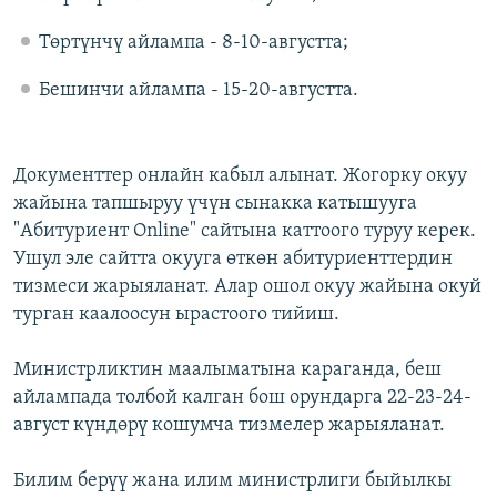
Төртүнчү айлампа - 8-10-августта;
Бешинчи айлампа - 15-20-августта.
Документтер онлайн кабыл алынат. Жогорку окуу
жайына тапшыруу үчүн сынакка катышууга
"Абитуриент Online" сайтына каттоого туруу керек.
Ушул эле сайтта окууга өткөн абитуриенттердин
тизмеси жарыяланат. Алар ошол окуу жайына окуй
турган каалоосун ырастоого тийиш.
Министрликтин маалыматына караганда, беш
айлампада толбой калган бош орундарга 22-23-24-
август күндөрү кошумча тизмелер жарыяланат.
Билим берүү жана илим министрлиги быйылкы