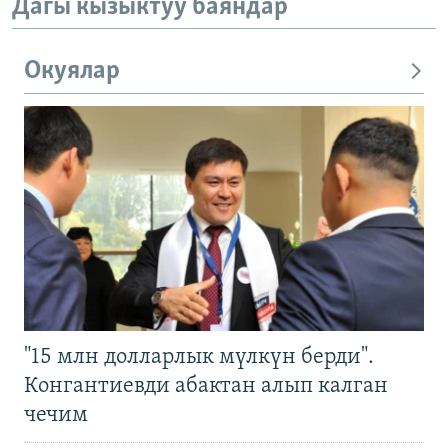
Дагы кызыктуу баяндар
Окуялар
"15 млн долларлык мүлкүн берди".
Конгантиевди абактан алып калган
чечим