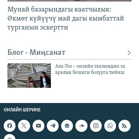
Мунай базарындагы каатчылык:
Өкмөт күйүүчү май дагы кымбаттай
турганын эскертти
Блог - Миңсанат
Ала-Тоо – онлайн таалимдин эл
аралык бешиги болууга тийиш
ОНЛАЙН ШЕРИНЕ