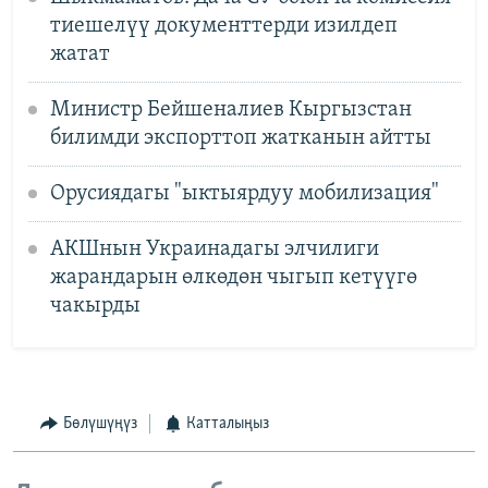
тиешелүү документтерди изилдеп
жатат
Министр Бейшеналиев Кыргызстан
билимди экспорттоп жатканын айтты
Орусиядагы "ыктыярдуу мобилизация"
АКШнын Украинадагы элчилиги
жарандарын өлкөдөн чыгып кетүүгө
чакырды
Бөлүшүңүз
Катталыңыз