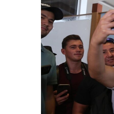
ЭЖЕ-СИҢДИЛЕР
АЗАТТЫК+
ЫҢГАЙСЫЗ СУРООЛОР