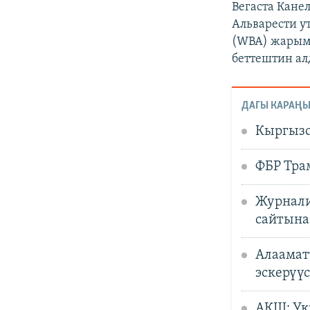
Вегаста Кане
Альварести у
(WBA) жарым 
беттештин ал
ДАГЫ КАРАҢЫ
Кыргызс
ФБР Тра
Журнали
сайтына
Алаамат
эскерүү
АКШ: Укр