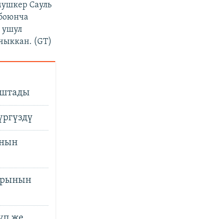
мушкер Сауль
 боюнча
 ушул
чыккан. (GT)
аштады
үргүздү
ынын
дарынын
уп же