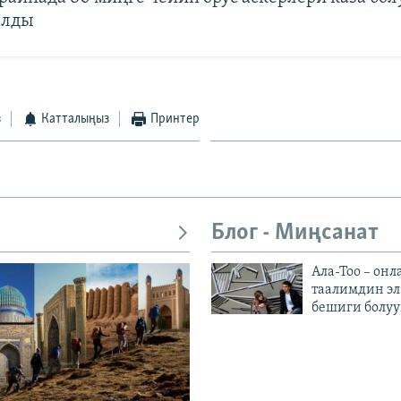
алды
з
Катталыңыз
Принтер
Блог - Миңсанат
Ала-Тоо – онл
таалимдин эл
бешиги болуу