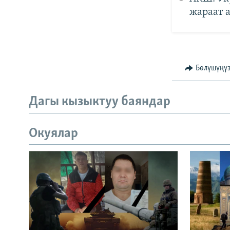
жараат 
Бөлүшүңү
Дагы кызыктуу баяндар
Окуялар