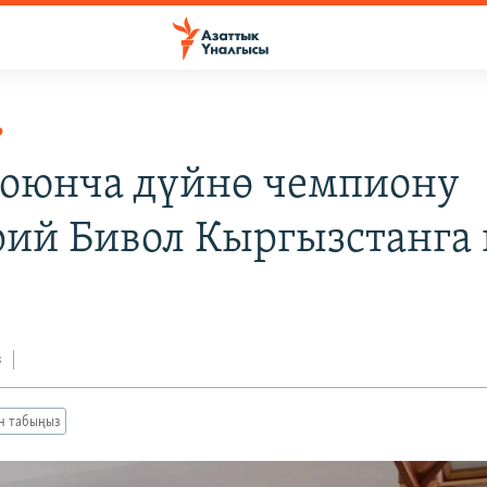
Р
боюнча дүйнө чемпиону
ий Бивол Кыргызстанга 
з
ан табыңыз