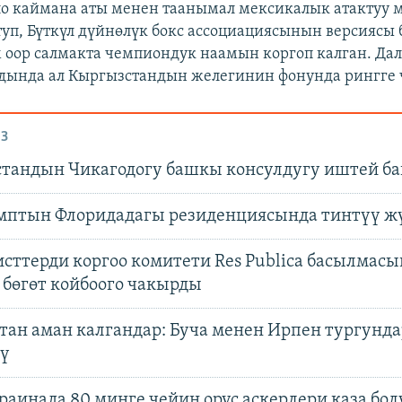
ло каймана аты менен таанымал мексикалык атактуу 
туп, Бүткүл дүйнөлүк бокс ассоциациясынын версиясы
оор салмакта чемпиондук наамын коргоп калган. Дал
дында ал Кыргызстандын желегинин фонунда рингге 
З
тандын Чикагодогу башкы консулдугу иштей б
мптын Флоридадагы резиденциясында тинтүү ж
сттерди коргоо комитети Res Publica басылмас
 бөгөт койбоого чакырды
тан аман калгандар: Буча менен Ирпен тургун
сү
аинада 80 миңге чейин орус аскерлери каза бол