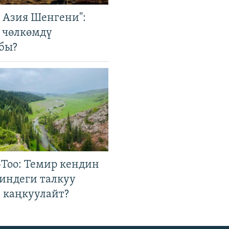
р Азия Шенгени":
 чөлкөмдү
бы?
Тоо: Темир кендин
гиндеги талкуу
 каңкуулайт?