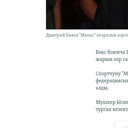
Дмитрий Бивол "Манас" эл аралык аэроп
Бокс боюнча 
жарым оор са
Спортчуну "М
федерациясын
алды.
Мушкер Ысык-
турган кезек