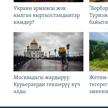
Украин армиясы жок
"Борбо
кылган кыргызстандыктар
Туризм
кимдер?
байыта
Москвадагы жардыруу:
Жетим-
Курьерлерди текшерүү күч
тегере
алды
эмнени