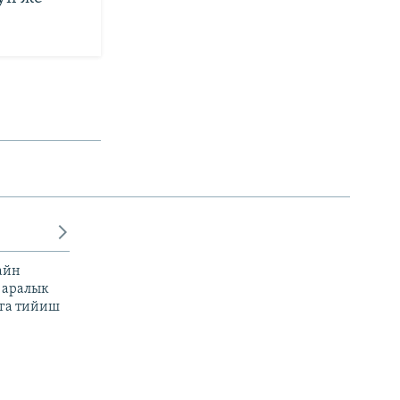
айн
 аралык
га тийиш