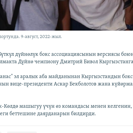
ортунда. 9-август, 2022-жыл.
Бүткүл дүйнөлүк бокс ассоциациясынын версиясы бою
лмакта Дүйнө чемпиону Дмитрий Бивол Кыргызстанга
анас" эл аралык аба майданынан Кыргызстандын бокс
ын вице-президенти Аскар Бекболотов жана күйөрма
Көлдө машыгуу үчүн өз командасы менен келгенин, 
теги беттешине даярданарын билдирди.