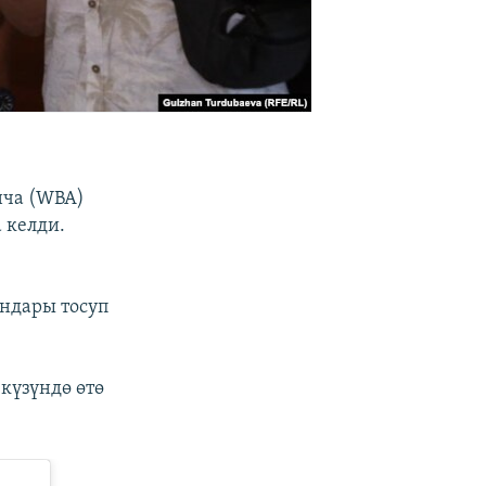
нча (WBA)
 келди.
ндары тосуп
күзүндө өтө