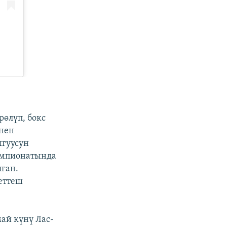
өлүп, бокс
нен
ыгуусун
емпионатында
лган.
еттеш
ай күнү Лас-