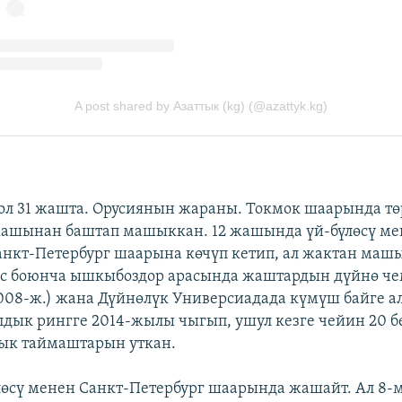
л 31 жашта. Орусиянын жараны. Токмок шаарында төр
жашынан баштап машыккан. 12 жашында үй-бүлөсү ме
нкт-Петербург шаарына көчүп кетип, ал жактан маш
окс боюнча ышкыбоздор арасында жаштардын дүйнө ч
2008-ж.) жана Дүйнөлүк Универсиадада күмүш байге а
дык рингге 2014-жылы чыгып, ушул кезге чейин 20 б
дык таймаштарын уткан.
лөсү менен Санкт-Петербург шаарында жашайт. Ал 8-м