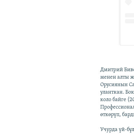
Дмитрий Биво
менен алты 
Орусиянын Са
уланткан. Б
коло байге (
Профессионал
өткөрүп, бар
Учурда үй-бү