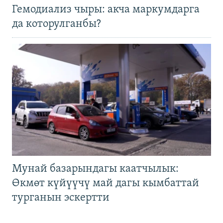
Гемодиализ чыры: акча маркумдарга
да которулганбы?
Мунай базарындагы каатчылык:
Өкмөт күйүүчү май дагы кымбаттай
турганын эскертти