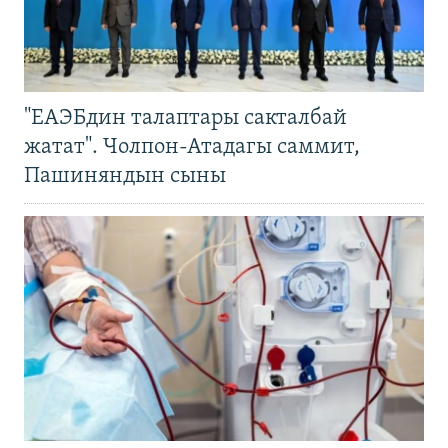
"ЕАЭБдин талаптары сакталбай
жатат". Чолпон-Атадагы саммит,
Пашиняндын сыны