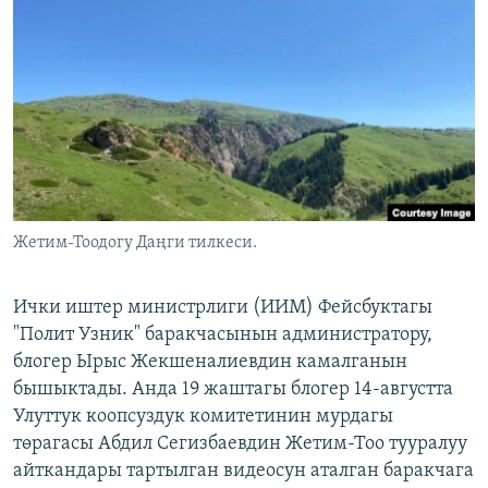
ОНЛАЙН ШЕРИНЕ
ЭЖЕ-СИҢДИЛЕР
АЗАТТЫК+
ЫҢГАЙСЫЗ СУРООЛОР
ЭЕ/АРнун бардык сайттары
Жетим-Тоодогу Даңги тилкеси.
Ички иштер министрлиги (ИИМ) Фейсбуктагы
"Полит Узник" баракчасынын администратору,
блогер Ырыс Жекшеналиевдин камалганын
бышыктады. Анда 19 жаштагы блогер 14-августта
Улуттук коопсуздук комитетинин мурдагы
төрагасы Абдил Сегизбаевдин Жетим-Тоо тууралуу
айткандары тартылган видеосун аталган баракчага