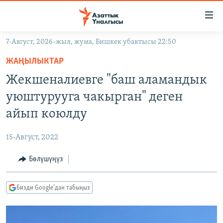
Линктер
Мазмунга
өтүңүз
7-Август, 2026-жыл, жума, Бишкек убактысы 22:50
Навигацияга
ЖАҢЫЛЫКТАР
өтүңүз
ЖАҢЫЛЫКТАР
КЫРГЫЗСТАН
Издөөгө
Жекшеналиевге "баш аламандык
салыңыз
ДҮЙНӨ
КЫРГЫЗСТАН
уюштурууга чакырган" деген
УКРАИНА
САЯСАТ
ДҮЙНӨ
айып коюлду
АТАЙЫН ИЛИКТӨӨ
ЭКОНОМИКА
БОРБОР АЗИЯ
15-Август, 2022
ТВ ПРОГРАММАЛАР
МАДАНИЯТ
Бөлүшүңүз
ПОДКАСТ
БҮГҮН АЗАТТЫКТА
ӨЗГӨЧӨ ПИКИР
ЭКСПЕРТТЕР ТАЛДАЙТ
Бизди Google'дан табыңыз
БИЗ ЖАНА ДҮЙНӨ
Русский
ДАНИСТЕ