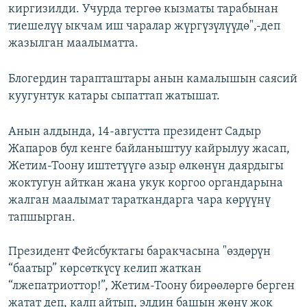
киргизилди. Учурда тергөө кызматы тарабынан
тиешелүү ыкчам иш чаралар жүргүзүлүүдө",-деп
жазылган маалыматта.
Блогердин тарапташтары анын камалышын саясий
куугунтук катары сыпаттап жатышат.
Анын алдында, 14-августта президент Садыр
Жапаров бул кенге байланыштуу кайрылуу жасап,
Жетим-Тоону иштетүүгө азыр өлкөнүн даярдыгы
жоктугун айткан жана укук коргоо органдарына
жалган маалымат тараткандарга чара көрүүнү
тапшырган.
Президент Фейсбуктагы баракчасына "өздөрүн
“баатыр” көрсөткүсү келип жаткан
“лжепатриоттор!”, Жетим-Тоону бирөөлөргө берген
жатат деп, калп айтып, элдин башын жөнү жок