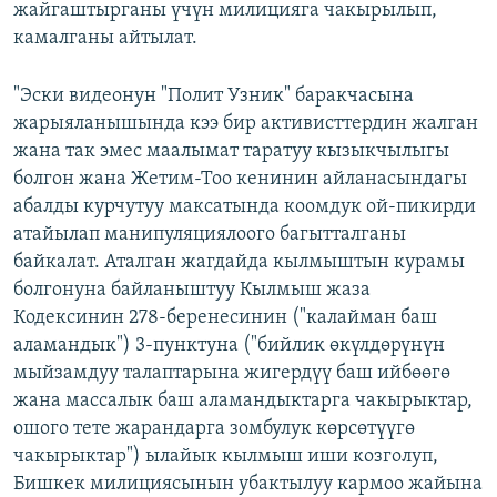
жайгаштырганы үчүн милицияга чакырылып,
камалганы айтылат.
"Эски видеонун "Полит Узник" баракчасына
жарыяланышында кээ бир активисттердин жалган
жана так эмес маалымат таратуу кызыкчылыгы
болгон жана Жетим-Тоо кенинин айланасындагы
абалды курчутуу максатында коомдук ой-пикирди
атайылап манипуляциялоого багытталганы
байкалат. Аталган жагдайда кылмыштын курамы
болгонуна байланыштуу Кылмыш жаза
Кодексинин 278-беренесинин ("калайман баш
аламандык") 3-пунктуна ("бийлик өкүлдөрүнүн
мыйзамдуу талаптарына жигердүү баш ийбөөгө
жана массалык баш аламандыктарга чакырыктар,
ошого тете жарандарга зомбулук көрсөтүүгө
чакырыктар") ылайык кылмыш иши козголуп,
Бишкек милициясынын убактылуу кармоо жайына