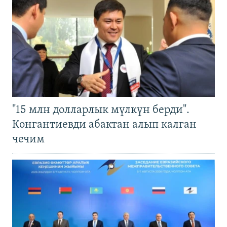
"15 млн долларлык мүлкүн берди".
Конгантиевди абактан алып калган
чечим