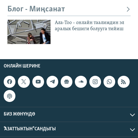
Блог - Миңсанат
Ала-Тоо – онлайн таалимдин эл
аралык бешиги болууга тийиш
ОНЛАЙН ШЕРИНЕ
БИЗ ЖӨНҮНДӨ
"АЗАТТЫКТЫН" САНДЫГЫ