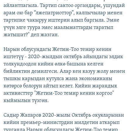
айлантпагыла. Тартип сактоо органдары, ушундай
арам ою бар “лжепатриоттор”, калпычылар менен
тартипке чакыруу иштерин алып баргыла. Эмне
үчүн элге туура эмес маалыматтарды таратып
жатышат?" деп жазган.
Нарын облусундагы Жетим-Тоо темир кенин
иштетүү - 2020-жылдын октябрь айындагы элдик
толкундоодон кийин өлкө башына келген
бийликтин демилгеси. Алар кен казуу жолу менен
тышкы карыздан кутулса жана экономиканы
көтөрсө болорун айтып келет. Кийин жарандык
активисттер "Жетим-Тоо темир кенин коргоо"
кыймылын түзгөн.
Садыр Жапаров 2020-жылы Октябрь окуяларынан
кийин премьер-министрдин милдетин аткарып
турганда Нарын облусундагы Жетим-Тоо темир