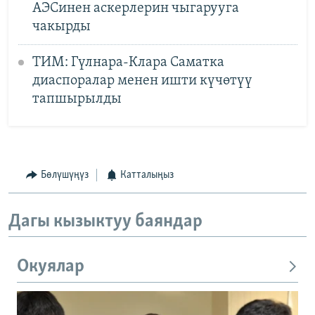
АЭСинен аскерлерин чыгарууга
чакырды
ТИМ: Гүлнара-Клара Саматка
диаспоралар менен ишти күчөтүү
тапшырылды
Бөлүшүңүз
Катталыңыз
Дагы кызыктуу баяндар
Окуялар