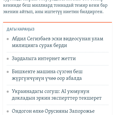
кенинде беш миллиард тоннадай темир кени бар
экенин айтып, аны иштетүү ниетин билдирген.
ДАГЫ КАРАҢЫЗ
Абдил Сегизбаев эски видеосунан улам
милицияга сурак берди
Зардалыга интернет жетти
Бишкекте машина сүзгөн беш
жүргүнчүнүн үчөө оор абалда
Украинадагы согуш: AI уюмунун
докладын эркин эксперттер текшерет
Ондогон өлкө Орусияны Запорожье