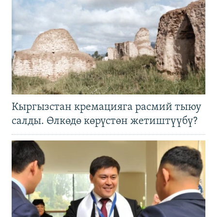
Кыргызстан кремацияга расмий тыюу
салды. Өлкөдө көрүстөн жетиштүүбү?