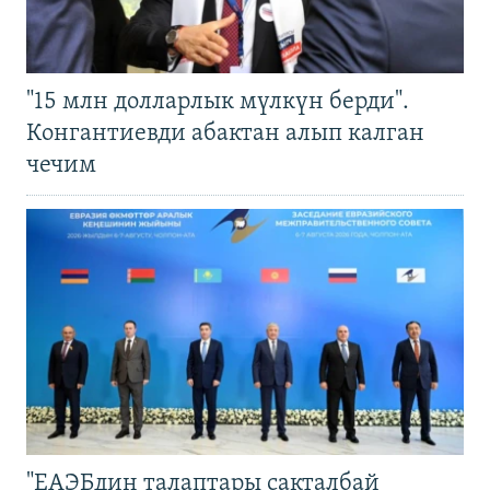
"15 млн долларлык мүлкүн берди".
Конгантиевди абактан алып калган
чечим
"ЕАЭБдин талаптары сакталбай