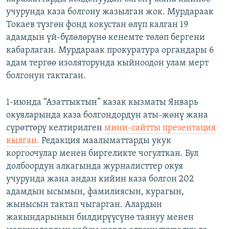
учурунда каза болгону жазылган жок. Мурдараак
Токаев түзгөн фонд кокустан өлүп калган 19
адамдын үй-бүлөлөрүнө кенемте төлөп бергени
кабарлаган. Мурдараак прокуратура органдары 6
адам тергөө изоляторунда кыйноодон улам мерт
болгонун тактаган.
1-июнда “Азаттыктын” казак кызматы Январь
окуяларында каза болгондордун аты-жөнү жана
сүрөттөрү келтирилген
мини-сайтты презентация
кылган.
Редакция маалыматтарды укук
коргоочулар менен биргеликте чогулткан. Бул
долбоордун алкагында журналисттер окуя
учурунда жана андан кийин каза болгон 202
адамдын ысымын, фамилиясын, курагын,
жынысын тактап чыгарган. Алардын
жакындарынын билдирүүсүнө таянуу менен