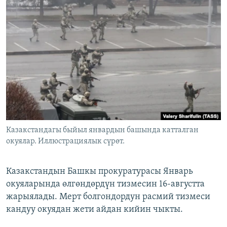
ОНЛАЙН ШЕРИНЕ
ЭЖЕ-СИҢДИЛЕР
АЗАТТЫК+
ЫҢГАЙСЫЗ СУРООЛОР
ЭЕ/АРнун бардык сайттары
Казакстандагы быйыл январдын башында катталган
окуялар. Иллюстрациялык сүрөт.
Казакстандын Башкы прокуратурасы Январь
окуяларында өлгөндөрдүн тизмесин 16-августта
жарыялады. Мерт болгондордун расмий тизмеси
кандуу окуядан жети айдан кийин чыкты.