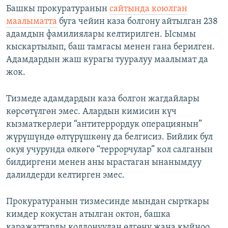
Башкы прокуратуранын
сайтында коюлган
маалыматта
буга чейин каза болгону айтылган 238
адамдын фамилиялары келтирилген. Ысымы
кыскартылып, баш тамгасы менен гана берилген.
Адамдардын жаш курагы тууралуу маалымат да
жок.
Тизмеде адамдардын каза болгон жагдайлары
көрсөтүлгөн эмес. Алардын кимисин күч
кызматкерлери “антитеррордук операциянын”
жүрүшүндө өлтүрүшкөнү да белгисиз. Бийлик бул
окуя учурунда өлкөгө “террорчулар” кол салганын
билдиргени менен аны ырастаган ынанымдуу
далилдерди келтирген эмес.
Прокуратуранын тизмесинде мындан сырткары
кимдер кокустан атылган октон, башка
каражаттарды колдонуудан өлгөнү жана кыйноо