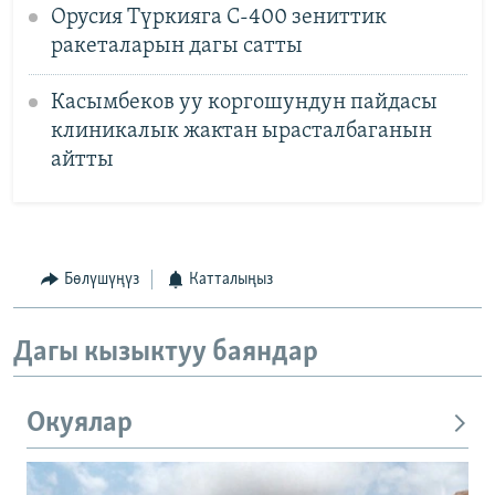
Орусия Түркияга С-400 зениттик
ракеталарын дагы сатты
Касымбеков уу коргошундун пайдасы
клиникалык жактан ырасталбаганын
айтты
Бөлүшүңүз
Катталыңыз
Дагы кызыктуу баяндар
Окуялар