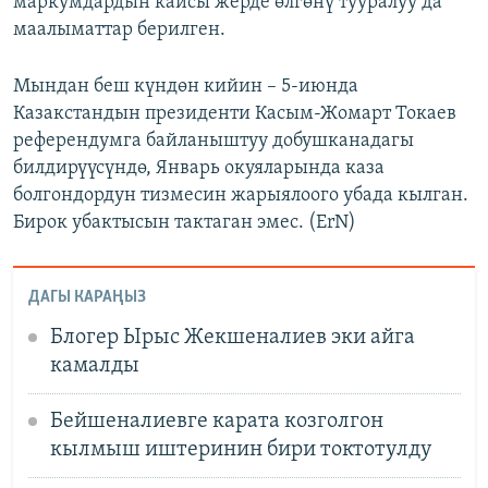
маркумдардын кайсы жерде өлгөнү тууралуу да
маалыматтар берилген.
Мындан беш күндөн кийин – 5-июнда
Казакстандын президенти Касым-Жомарт Токаев
референдумга байланыштуу добушканадагы
билдирүүсүндө, Январь окуяларында каза
болгондордун тизмесин жарыялоого убада кылган.
Бирок убактысын тактаган эмес. (ErN)
ДАГЫ КАРАҢЫЗ
Блогер Ырыс Жекшеналиев эки айга
камалды
Бейшеналиевге карата козголгон
кылмыш иштеринин бири токтотулду