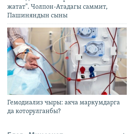
жатат". Чолпон-Атадагы саммит,
Пашиняндын сыны
Гемодиализ чыры: акча маркумдарга
да которулганбы?