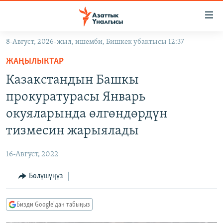
Линктер
Мазмунга
өтүңүз
8-Август, 2026-жыл, ишемби, Бишкек убактысы 12:37
Навигацияга
ЖАҢЫЛЫКТАР
өтүңүз
ЖАҢЫЛЫКТАР
КЫРГЫЗСТАН
Издөөгө
Казакстандын Башкы
салыңыз
ДҮЙНӨ
КЫРГЫЗСТАН
прокуратурасы Январь
УКРАИНА
САЯСАТ
ДҮЙНӨ
окуяларында өлгөндөрдүн
АТАЙЫН ИЛИКТӨӨ
ЭКОНОМИКА
БОРБОР АЗИЯ
тизмесин жарыялады
ТВ ПРОГРАММАЛАР
МАДАНИЯТ
16-Август, 2022
ПОДКАСТ
БҮГҮН АЗАТТЫКТА
Бөлүшүңүз
ӨЗГӨЧӨ ПИКИР
ЭКСПЕРТТЕР ТАЛДАЙТ
БИЗ ЖАНА ДҮЙНӨ
Русский
Бизди Google'дан табыңыз
ДАНИСТЕ