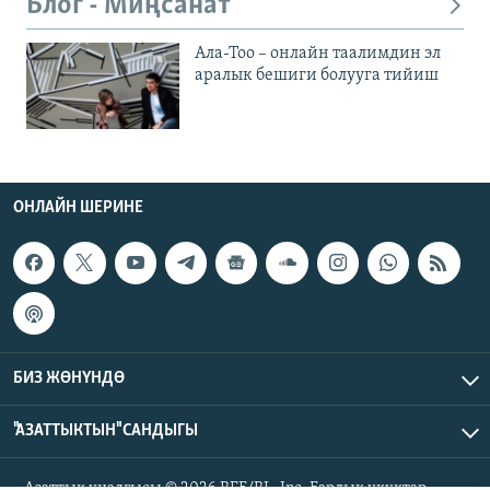
Блог - Миңсанат
Ала-Тоо – онлайн таалимдин эл
аралык бешиги болууга тийиш
ОНЛАЙН ШЕРИНЕ
БИЗ ЖӨНҮНДӨ
"АЗАТТЫКТЫН" САНДЫГЫ
Азаттык үналгысы © 2026 RFE/RL, Inc. Бардык укуктар