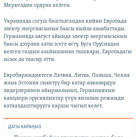
Меркелдин ордуна келген.
Украинада согуш башталгандан кийин Европада
электр энергиясынын баасы кыйла кымбаттады.
Германияда август айында электр энергиясынын
баасы дээрлик алты эсеге өстү. Буга Орусиядан
келген газдын азайышынан тышкары, Европадагы
ысык да таасир этти.
Евробиримдиктеги Латвия, Литва, Польша, Чехия
жана Эстония сыяктуу бир катар өлкөлөрдүн
лидерлеринен айырмаланып, Германиянын
канцлери орусиялыктар үчүн визалык режимди
катаалдаштырууга каршы чыгып келет.
ДАГЫ КАРАҢЫЗ