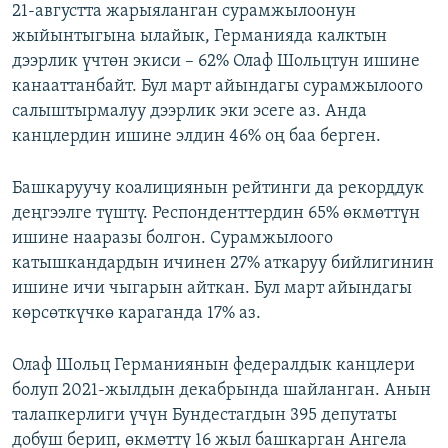
21-августта жарыяланган сурамжылоонун
жыйынтыгына ылайык, Германияда калктын
дээрлик үчтөн экиси – 62% Олаф Шольцтун ишине
канааттанбайт. Бул март айындагы сурамжылоого
салыштырмалуу дээрлик эки эсеге аз. Анда
канцлердин ишине элдин 46% оң баа берген.
Башкаруучу коалициянын рейтинги да рекорддук
деңгээлге түштү. Респонденттердин 65% өкмөттүн
ишине нааразы болгон. Сурамжылоого
катышкандардын ичинен 27% аткаруу бийлигинин
ишине ичи чыгарын айткан. Бул март айындагы
көрсөткүчкө караганда 17% аз.
Олаф Шольц Германиянын федералдык канцлери
болуп 2021-жылдын декабрында шайланган. Анын
талапкерлиги үчүн Бундестагдын 395 депутаты
добуш берип, өкмөттү 16 жыл башкарган Ангела