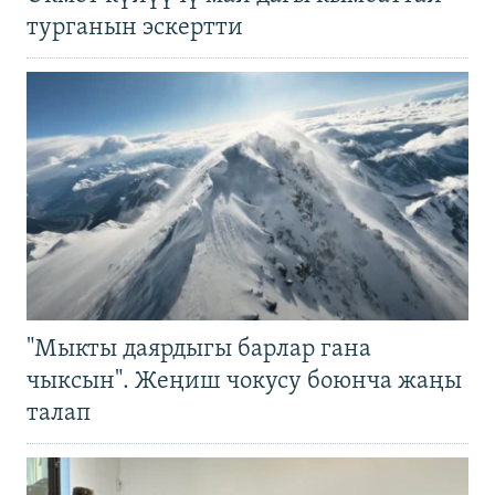
турганын эскертти
"Мыкты даярдыгы барлар гана
чыксын". Жеңиш чокусу боюнча жаңы
талап