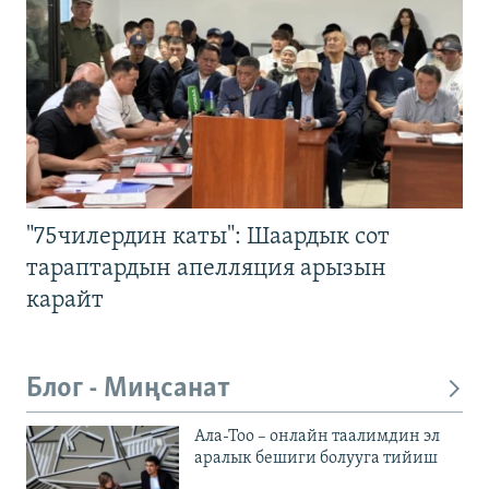
"75чилердин каты": Шаардык сот
тараптардын апелляция арызын
карайт
Блог - Миңсанат
Ала-Тоо – онлайн таалимдин эл
аралык бешиги болууга тийиш