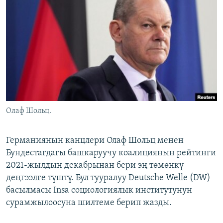
ОНЛАЙН ШЕРИНЕ
ЭЖЕ-СИҢДИЛЕР
АЗАТТЫК+
ЫҢГАЙСЫЗ СУРООЛОР
ЭЕ/АРнун бардык сайттары
Олаф Шольц.
Германиянын канцлери Олаф Шольц менен
Бундестагдагы башкаруучу коалициянын рейтинги
2021-жылдын декабрынан бери эң төмөнкү
деңгээлге түштү. Бул тууралуу Deutsche Welle (DW)
басылмасы Insa социологиялык институтунун
сурамжылоосуна шилтеме берип жазды.