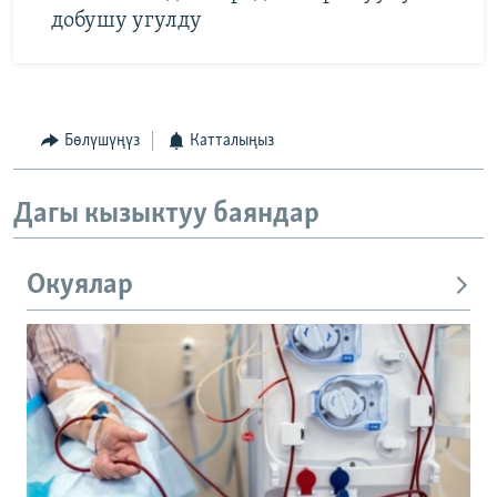
добушу угулду
Бөлүшүңүз
Катталыңыз
Дагы кызыктуу баяндар
Окуялар