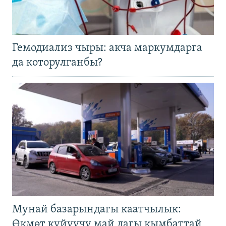
Гемодиализ чыры: акча маркумдарга
да которулганбы?
Мунай базарындагы каатчылык:
Өкмөт күйүүчү май дагы кымбаттай