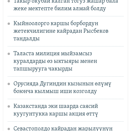
Такыр окубай калган тогуз жашар бала
жеке мектепте билим алмай болду
Кыйноолорго каршы борбордун
жетекчилигине кайрадан Рысбеков
тандалды
Таласта милиция мыйзамсыз
куралдарды өз ыктыяры менен
тапшырууга чакырды
Орусияда Дугиндин кызынын өлүмү
боюнча кылмыш иши козголду
Казакстанда эки шаарда саясий
куугунтукка каршы акция өттү
Севастополдо кайрадан жарылуунун