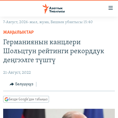
Линктер
Мазмунга
өтүңүз
7-Август, 2026-жыл, жума, Бишкек убактысы 15:40
Навигацияга
ЖАҢЫЛЫКТАР
өтүңүз
ЖАҢЫЛЫКТАР
КЫРГЫЗСТАН
Издөөгө
Германиянын канцлери
салыңыз
ДҮЙНӨ
КЫРГЫЗСТАН
Шольцтун рейтинги рекорддук
УКРАИНА
САЯСАТ
ДҮЙНӨ
деңгээлге түштү
АТАЙЫН ИЛИКТӨӨ
ЭКОНОМИКА
БОРБОР АЗИЯ
21-Август, 2022
ТВ ПРОГРАММАЛАР
МАДАНИЯТ
Бөлүшүңүз
ПОДКАСТ
БҮГҮН АЗАТТЫКТА
ӨЗГӨЧӨ ПИКИР
ЭКСПЕРТТЕР ТАЛДАЙТ
Бизди Google'дан табыңыз
БИЗ ЖАНА ДҮЙНӨ
Русский
ДАНИСТЕ