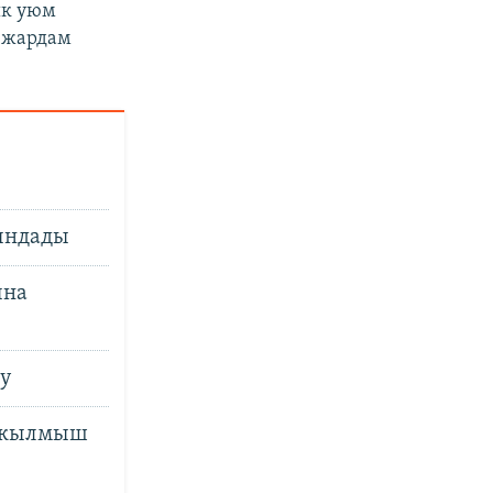
ык уюм
 жардам
ындады
ына
ту
м кылмыш