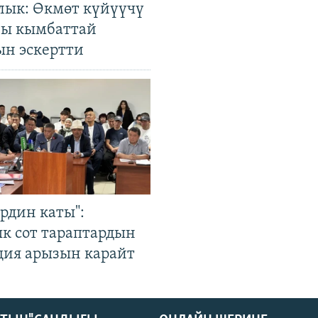
лык: Өкмөт күйүүчү
гы кымбаттай
ын эскертти
рдин каты":
к сот тараптардын
ция арызын карайт