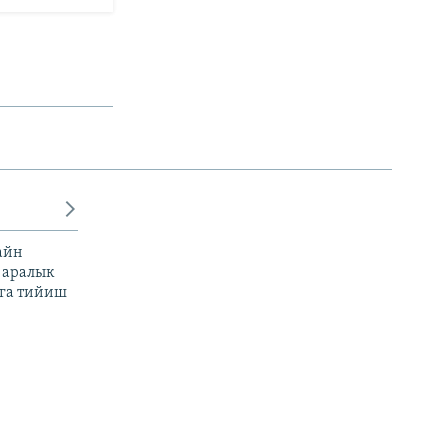
айн
 аралык
га тийиш