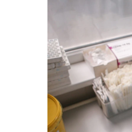
ЭЖЕ-СИҢДИЛЕР
АЗАТТЫК+
ЫҢГАЙСЫЗ СУРООЛОР