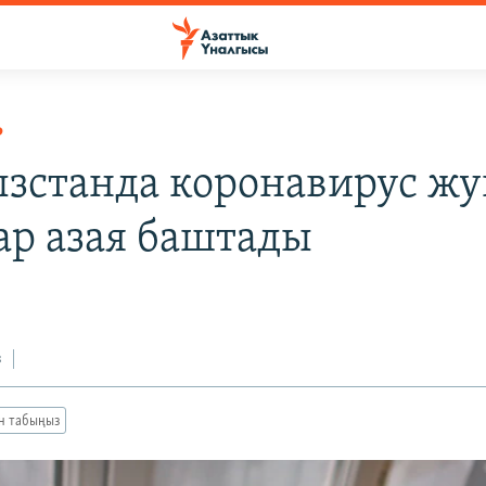
Р
зстанда коронавирус жу
ар азая баштады
з
ан табыңыз