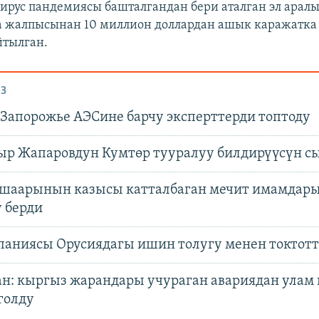
ирус пандемиясы башталгандан бери аталган эл арал
а жалпысынан 10 миллион доллардан ашык каражатка
йтылган.
З
Запорожье АЭСине барчу эксперттерди топтоду
ыр Жапаровдун Кумтөр тууралуу билдирүүсүн с
шаарынын казысы катталбаган мечит имамдар
ү берди
мпаниясы Орусиядагы ишин толугу менен токтот
ан: кыргыз жарандары учураган авариядан ула
голду