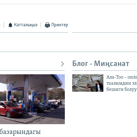
з
Катталыңыз
Принтер
Блог - Миңсанат
Ала-Тоо – онл
таалимдин эл
бешиги болуу
базарындагы