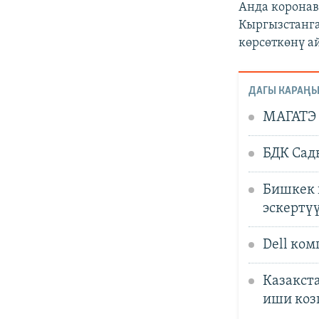
Анда коронав
Кыргызстанг
көрсөткөнү а
ДАГЫ КАРАҢЫ
МАГАТЭ 
БДК Сад
Бишкек 
эскертү
Dell ко
Казакст
иши коз