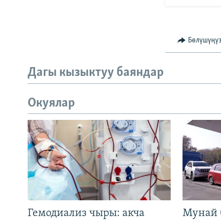
Бөлүшүңү
Дагы кызыктуу баяндар
Окуялар
Гемодиализ чыры: акча
Мунай 