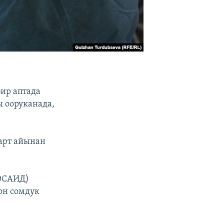
ир аптада
ы ооруканада,
арт айынан
(ЮСАИД)
он сомдук