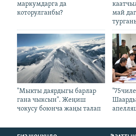
маркумдарга да
каатчы
которулганбы?
май да
турган
"Мыкты даярдыгы барлар
"75чиле
гана чыксын". Жеңиш
Шаарды
чокусу боюнча жаңы талап
апелля