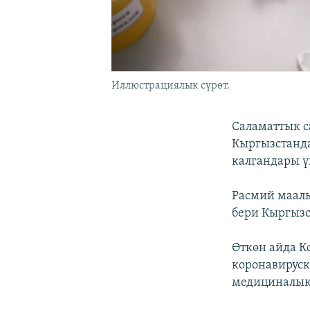
Иллюстрациялык сүрөт.
Саламаттык с
Кыргызстанда
калгандары ү
Расмий маал
бери Кыргызс
Өткөн айда К
коронавируск
медициналык 