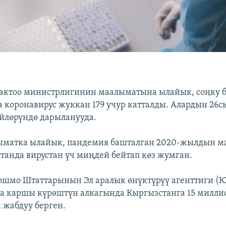
актоо министрлигинин маалыматына ылайык, соңку б
 коронавирус жуккан 179 учур катталды. Алардын 26с
йлөрүндө дарыланууда.
ыматка ылайык, пандемия башталган 2020-жылдын м
танда вирустан үч миңдей бейтап көз жумган.
ошмо Штаттарынын Эл аралык өнүктүрүү агенттиги 
а каршы күрөштүн алкагында Кыргызстанга 15 милли
жабдуу берген.